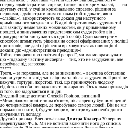
спершу адміністративні справи, і лише потім кримінальні, – на
другому етапі, у суді за кримінальною справою, рішення за
першими, адміністративним справам (тобто докази, явно
«слабіші»), використовують як докази для наступного
кримінального засудження. В адміністративному судочинстві
для захисту немає таких можливостей, як у кримінальному
процесі, а звинувачення представляє сам суддя (тобто він і
прокурор ніби виступають в одній особі). Суди конвеєрним
способом штампують рішення на основі сфабрикованих у поліції
протоколів, але далі ці рішення враховуються як повноцінні
докази: діє «адміністративна преюдиція»!
Тобто, говорячи про політичні репресії, ми маємо враховувати
цю «підводну частину айсберга» – тих, хто не засуджений, але
перебуває під загрозою.
*****
Третя, – за порядком, але не за значенням, – важлива обставина:
умови утримання під час слідства та після засудження. Простіше
кажучи, тортури, жорстокі, такі, що принижують людську
гідність способи поводження та покарання. Ось кілька прикладів
із того, що відбувається в ці дні.
Згаданий вище депутат Олексій Горінов, визнаний
«Меморіалом» політичним в'язнем, після арешту був поміщений
до чотиримісної камери, де перебувало семеро людей. Він не міг
нормально спати, і, будучи хворим, не отримував необхідного
лікування та догляду.
Другий приклад. Вченого-фізика
Дмитра Колкера
30 червня
заарештувало ФСБ. Ми не встигли включити його до списків
політв'язнів. Він мав четверту стадію раку, його забрали з