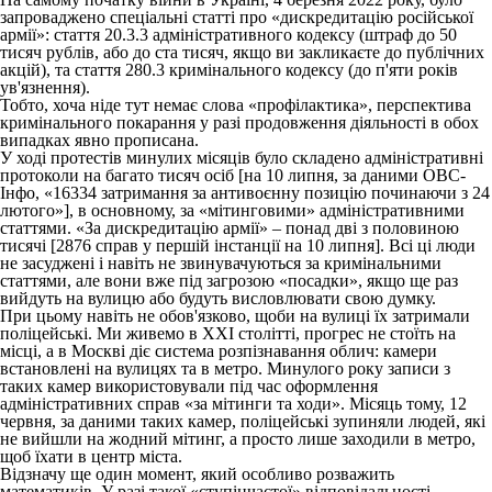
запроваджено спеціальні статті про «дискредитацію російської
армії»: стаття 20.3.3 адміністративного кодексу (штраф до 50
тисяч рублів, або до ста тисяч, якщо ви закликаєте до публічних
акцій), та стаття 280.3 кримінального кодексу (до п'яти років
ув'язнення).
Тобто, хоча ніде тут немає слова «профілактика», перспектива
кримінального покарання у разі продовження діяльності в обох
випадках явно прописана.
У ході протестів минулих місяців було складено адміністративні
протоколи на багато тисяч осіб [на 10 липня, за даними ОВС-
Інфо, «16334 затримання за антивоєнну позицію починаючи з 24
лютого»], в основному, за «мітинговими» адміністративними
статтями. «За дискредитацію армії» – понад дві з половиною
тисячі [2876 справ у першій інстанції на 10 липня]. Всі ці люди
не засуджені і навіть не звинувачуються за кримінальними
статтями, але вони вже під загрозою «посадки», якщо ще раз
вийдуть на вулицю або будуть висловлювати свою думку.
При цьому навіть не обов'язково, щоби на вулиці їх затримали
поліцейські. Ми живемо в XXI столітті, прогрес не стоїть на
місці, а в Москві діє система розпізнавання облич: камери
встановлені на вулицях та в метро. Минулого року записи з
таких камер використовували під час оформлення
адміністративних справ «за мітинги та ходи». Місяць тому, 12
червня, за даними таких камер, поліцейські зупиняли людей, які
не вийшли на жодний мітинг, а просто лише заходили в метро, ​​
щоб їхати в центр міста.
Відзначу ще один момент, який особливо розважить
математиків. У разі такої «ступінчастої» відповідальності –