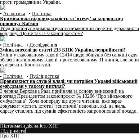
проти громадянина України.
•
Аналітика
•
Політика
Кримінальна відповідальність за ‘втечу’ за кордон: що
пропонує Кабмін
Уряд пропонує криміналізувати незаконний перетин державного
кордону. Що не так із законопроєктом?
•
Політика
•
Дослідження
Зміни, внесені до статті 233 КПК України, неприйнятні!
Зміни у скасованому законі 12414 щодо обшуків без санкції суду
збереглися в новому законі, проголосованому 31 липня, але вони
суперечать Конституції.
•
Політика
•
Публіцистика
Правозахист на службі владі: чи потрібен Україні військовий
омбудсман у такому вигляді?
3 червня Верховна Рада прийняла за основу винесений на
розгляд Президентом законопроєкт № 13266 ‘Про військового
омбудсмана’. Хоча попереду ще друге читання, вже зараз
документ містить істотні ‘генетичні’ недоліки, які, на жаль,
одразу ставлять під сумнів ефективність запропонованої посади.
Підтримати діяльність ХПГ
Підтримати
Про ХПГ