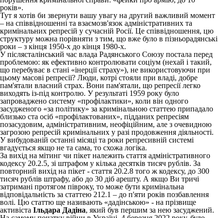
років».
Тут я хотів би звернути вашу увагу на другий важливий момент
– на співвідношенні та взаємозв'язок адміністративних та
кримінальних репресій у сучасній Росії. Це співвідношення, цю
структуру можна порівняти з тим, що вже було в пізньорадянські
роки – з кінця 1950-х до кінця 1980-х.
У післясталінський час влада Радянського Союзу постала перед
проблемою: як ефективно контролювати соціум (нехай і такий,
що перебуває в стані «інерції страху»), не використовуючи при
цьому масові репресії? Люди, котрі стояли при владі, добре
пам'ятали власний страх. Вони пам'ятали, що репресії легко
виходять із-під контролю. У результаті 1959 року було
запроваджено систему «профілактики», коли він одного
засудженого «за політику» за кримінальною статтею припадало
близько ста осіб «профілактованих», підданих репресіям
позасудовим, адміністративним, неофіційним, але з очевидною
загрозою репресій кримінальних у разі продовження діяльності.
У вибудованій останні місяці та роки репресивній системі
вгадується якщо не та сама, то схожа логіка.
За вихід на мітинг чи пікет належить стаття адміністративного
кодексу 20.2.5, зі штрафом у кілька десятків тисяч рублів. За
повторний вихід на пікет - стаття 20.2.8 того ж кодексу, до 300
тисяч рублів штрафу, або до 30 діб арешту. А якщо Ви тричі
затримані протягом півроку, то може бути кримінальна
відповідальність за статтею 212.1 – до п'яти років позбавлення
волі. Цю статтю ще називають «дадінською» - на прізвище
активіста
Ільдара Дадіна
, який був першим за нею засуджений.
На самому початку війни в Україні, 4 березня 2022 року, було