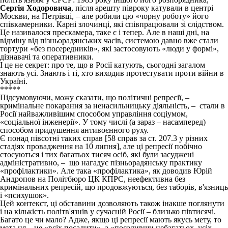
Сергія Ходоровича
, після арешту півроку катували в центрі
Москви, на Петрівці, – але робили цю «чорну роботу» його
співкамерники. Карні злочинці, які співпрацювали зі слідством.
Це називалося прескамера, таке є і тепер. Але в наші дні, на
відміну від пізньорадянських часів, системою давно вже стали
тортури «без посередників», які застосовують «люди у формі»,
дізнавачі та оперативники.
І це не секрет: про те, що в Росії катують, сьогодні загалом
знають усі. Знають і ті, хто виходив протестувати проти війни в
Україні.
*****
Підсумовуючи, можу сказати, що політичні репресії, –
кримінальне покарання за ненасильницьку діяльність, – стали в
Росії найважливішим способом управління соціумом,
«соціальної інженерії». У тому числі (а зараз – насамперед)
способом придушення антивоєнного руху.
Є понад півсотні таких справ [58 справ за ст. 207.3 у різних
стадіях провадження на 10 липня], але ці репресії побічно
стосуються і тих багатьох тисяч осіб, які були засуджені
адміністративно, – що нагадує пізньорадянську практику
«профілактики». Але така «профілактика», як доводив Юрій
Андропов на Політбюро ЦК КПРС, неефективна без
кримінальних репресій, що продовжуються, без таборів, в'язниць
і «психушок».
Цей контекст, ці обставини дозволяють також інакше поглянути
і на кількість політв'язнів у сучасній Росії – близько півтисячі.
Багато це чи мало? Адже, якщо ці репресії мають якусь мету, то
мета ця – не «всіх посадити», а «посадивши небагатьох, усіх