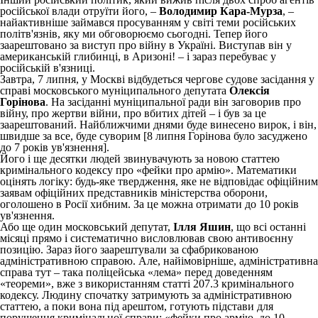
російської влади отруїти його, –
Володимир Кара-Мурза
, –
найактивніше займався просуванням у світі теми російських
політв'язнів, яку ми обговорюємо сьогодні. Тепер його
заарештовано за виступ про війну в Україні. Виступав він у
американській глибинці, в Аризоні! – і зараз перебуває у
російській в'язниці.
Завтра, 7 липня, у Москві відбудеться чергове судове засідання у
справі московського муніципального депутата
Олексія
Горінова
. На засіданні муніципальної ради він заговорив про
війну, про жертви війни, про вбитих дітей – і був за це
заарештований. Найближчими днями буде винесено вирок, і він,
швидше за все, буде суворим [8 липня Горінова було засуджено
до 7 років ув'язнення].
Його і ще десятки людей звинувачують за новою статтею
кримінального кодексу про «фейки про армію». Математики
оцінять логіку: будь-яке твердження, яке не відповідає офіційним
заявам офіційних представників міністерства оборони,
оголошено в Росії хибним. За це можна отримати до 10 років
ув'язнення.
Або ще один московський депутат,
Ілля Яшин
, що всі останні
місяці прямо і систематично висловлював свою антивоєнну
позицію. Зараз його заарештували за сфабрикованою
адміністративною справою. Але, найімовірніше, адміністративна
справа тут – така поліцейська «лема» перед доведенням
«теореми», вже з використанням статті 207.3 кримінального
кодексу. Людину спочатку затримують за адміністративною
статтею, а поки вона під арештом, готують підстави для
порушення кримінальної справи: «фейки про армію, до 10