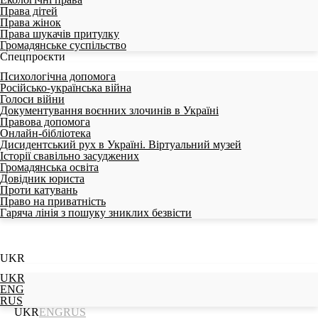
Права дітей
Права жінок
Права шукачів притулку
Громадянське суспільство
Спецпроєкти
Психологічна допомога
Російсько-українська війна
Голоси війни
Документування воєнних злочинів в Україні
Правова допомога
Онлайн-бібліотека
Дисидентський рух в Україні. Віртуальний музей
Історії свавільно засуджених
Громадянська освіта
Довідник юриста
Проти катувань
Право на приватність
Гаряча лінія з пошуку зниклих безвісти
UKR
UKR
ENG
RUS
UKR
ENG
RUS