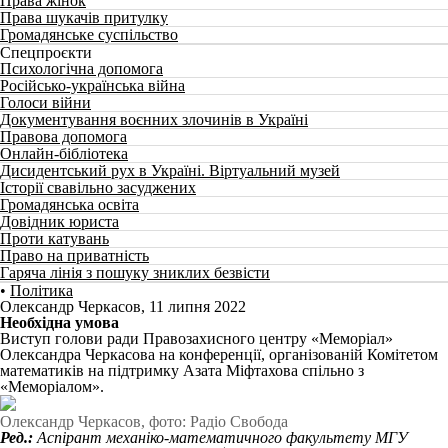
Права жінок
Права шукачів притулку
Громадянське суспільство
Спецпроєкти
Психологічна допомога
Російсько-українська війна
Голоси війни
Документування воєнних злочинів в Україні
Правова допомога
Онлайн-бібліотека
Дисидентський рух в Україні. Віртуальний музей
Історії свавільно засуджених
Громадянська освіта
Довідник юриста
Проти катувань
Право на приватність
Гаряча лінія з пошуку зниклих безвісти
•
Політика
Олександр Черкасов
,
11 липня 2022
Необхідна умова
Виступ голови ради Правозахисного центру «Меморіал»
Олександра Черкасова на конференції, організованій Комітетом
математиків на підтримку Азата Міфтахова спільно з
«Меморіалом».
Олександр Черкасов, фото: Радіо Свобода
Ред.:
Аспірант механіко-математичного факультету МГУ