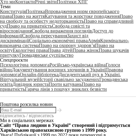
Хто ми
Контакти
Річні звіти
Політики ХПГ
Теми
Конституція
Політика
Впровадження норм європейського
права
Право на життя
Катування та жорстоке поводження
Право
на свободу та особисту недоторканність
Право на справедливий
суд
Право на приватність
Свобода совісті та
віросповідання
Свобода вираження поглядів
Доступ до
інформації
Свобода пересування
Захист від
дискримінації
Соціально-економічні права
Армія
Кримінально-
виконавча система
Право на охорону здоров’я
Право на
освіту
Екологічні права
Права дітей
Права жінок
Права шукачів
притулку
Громадянське суспільство
Спецпроєкти
Психологічна допомога
Російсько-українська війна
Голоси
війни
Документування воєнних злочинів в Україні
Правова
допомога
Онлайн-бібліотека
Дисидентський рух в Україні.
Віртуальний музей
Історії свавільно засуджених
Громадянська
освіта
Довідник юриста
Проти катувань
Право на
приватність
Гаряча лінія з пошуку зниклих безвісти
Поштова розсилка новин
підписатись / відписатись
Ми в соціальних мережах
Сайт “Права людини в Україні” створений і підтримується
Харківською правозахисною групою з 1999 року.
Увага! Публікації з 1999 по 2022 роки перенесені в