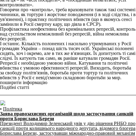
контролювати».
Говорячи про «контроль», треба враховувати також такі системні
чинники, як тортури і жорстоке поводження (і в ході слідства, і в
ув'язненні), і практику політичних вбивств (що в якомусь сенсі
замінили в Росії смертну кару, що діяла в СРСР).
Профілактика неефективна без кримінальних репресій, контроль
над суспільством неможливий без репресій, війна неможлива
без репресій.
І останнє. Кількість полонених і насильно утримуваних у Росії
громадян України – понад шість тисяч осіб. Українські полонені
сидять, хоч і окремо, але в тих же в'язницях. Їх допитують ті самі
слідчі. Їх катують так само, як раніше катували громадян Росії.
Репресії є необхідною умовою війни. Катування та політичні
вбивства є умовою ефективності репресій. Виходить, боротьба
за свободу політв'язнів, боротьба проти тортур та політичних
вбивств у Росії є невід'ємною складовою боротьби за мир.
поширити інформацію
Подібні статті
•
Політика
Заява правозахисних організацій щодо застосування санкцій
проти Борислава Берези
Президент Володимир Зеленський увів у дію рішення РНБО про
санкції проти колишнього народного депутата, відомого блогера
Борислава Берези, застосувавши міжнародно-правовий механізм