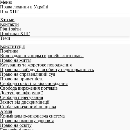
Меню
Права людини в Україні
Про ХПГ
Хто ми
Контакти
Річні звіти
Політики ХПГ
Теми
Конституція
Політика
Впровадження норм європейського права
Право на життя
Катування та жорстоке поводження
Право на свободу та особисту недоторканність
Право на справедливий суд
Право на приватність
Свобода совісті та віросповідання
Свобода вираження поглядів
Доступ до інформації
Свобода пересування
Захист від дискримінації
Соціально-економічні права
Армія
Кримінально-виконавча система
Право на охорону здоров’я
Право на освіту
Екологічні права