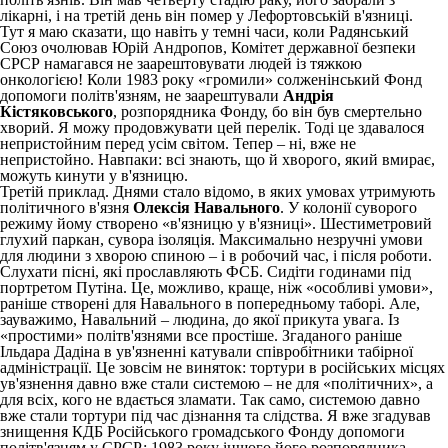
лікарні, і на третій день він помер у Лефортовській в'язниці.
Тут я маю сказати, що навіть у темні часи, коли Радянський
Союз очолював Юрій Андропов, Комітет державної безпеки
СРСР намагався не заарештовувати людей із тяжкою
онкологією! Коли 1983 року «громили» солженінський Фонд
допомоги політв'язням, не заарештували
Андрія
Кістяковського
, розпорядника Фонду, бо він був смертельно
хворий. Я можу продовжувати цей перелік. Тоді це здавалося
непристойним перед усім світом. Тепер – ні, вже не
непристойно. Навпаки: всі знають, що й хворого, який вмирає,
можуть кинути у в'язницю.
Третій приклад. Днями стало відомо, в яких умовах утримують
політичного в'язня
Олексія Навального
. У колонії суворого
режиму йому створено «в'язницю у в'язниці». Шестиметровий
глухий паркан, сувора ізоляція. Максимально незручні умови
для людини з хворою спиною – і в робочий час, і після роботи.
Слухати пісні, які прославляють ФСБ. Сидіти годинами під
портретом Путіна. Це, можливо, краще, ніж «особливі умови»,
раніше створені для Навального в попередньому таборі. Але,
зауважимо, Навальний – людина, до якої прикута увага. Із
«простими» політв'язнями все простіше. Згаданого раніше
Ільдара Дадіна в ув'язненні катували співробітники табірної
адміністрації. Це зовсім не виняток: тортури в російських місцях
ув'язнення давно вже стали системою – не для «політичних», а
для всіх, кого не вдається зламати. Так само, системою давно
вже стали тортури під час дізнання та слідства. Я вже згадував
знищення КДБ Російського громадського Фонду допомоги
політв'язням у СРСР: 1983 року іншого його розпорядника,