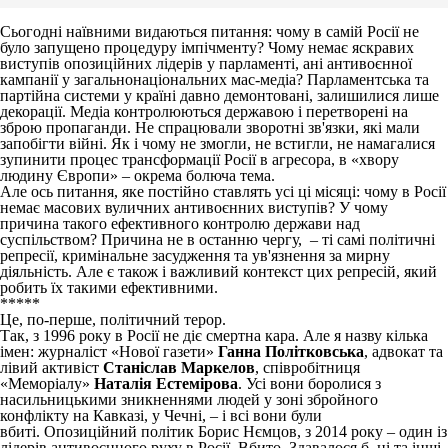
Сьогодні наївними видаються питання: чому в самій Росії не
було запущено процедуру імпічменту? Чому немає яскравих
виступів опозиційних лідерів у парламенті, ані антивоєнної
кампанії у загальнонаціональних мас-медіа? Парламентська та
партійна системи у країні давно демонтовані, залишилися лише
декорації. Медіа контролюються державою і перетворені на
зброю пропаганди. Не спрацювали зворотні зв'язки, які мали
запобігти війні. Як і чому не змогли, не встигли, не намагалися
зупинити процес трансформації Росії в агресора, в «хвору
людину Європи» – окрема болюча тема.
Але ось питання, яке постійно ставлять усі ці місяці: чому в Росії
немає масових вуличних антивоєнних виступів? У чому
причина такого ефективного контролю держави над
суспільством? Причина не в останню чергу, – ті самі політичні
репресії, кримінальне засудження та ув'язнення за мирну
діяльність. Але є також і важливий контекст цих репресій, який
робить їх такими ефективними.
*****
Це, по-перше, політичний терор.
Так, з 1996 року в Росії не діє смертна кара. Але я назву кілька
імен: журналіст «Нової газети»
Ганна Політковська
, адвокат та
лівий активіст
Станіслав Маркелов
, співробітниця
«Меморіалу»
Наталія Естемірова
. Усі вони боролися з
насильницькими зникненнями людей у ​​зоні збройного
конфлікту на Кавказі, у Чечні, – і всі вони були
вбиті. Опозиційний політик Борис Нємцов, з 2014 року – один із
лідерів антивоєнного руху в Росії. Вбито. Здавалося б, ці та інші