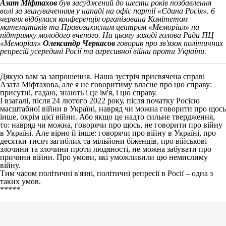
Азат Міфтахов
був засуджений до шести років позбавлення
волі за звинуваченням у нападі на офіс партії «Єдина Росія». 6
червня відбулася конференція організована Комітетом
математиків та Правозахисним центром «Меморіал» на
підтримку молодого вченого. На цьому заході голова Ради ПЦ
«Меморіал»
Олександр Черкасов
говорив про зв'язок політичних
репресій усередині Росії та агресивної війни проти України.
Дякую вам за запрошення. Наша зустріч присвячена справі
Азата Міфтахова, але я не говоритиму власне про цю справу:
присутні, гадаю, знають і це ім'я, і ​​цю справу.
І взагалі, після 24 лютого 2022 року, після початку Росією
масштабної війни в Україні, навряд чи можна говорити про щось
інше, окрім цієї війни. Або якщо це надто сильне твердження,
то: навряд чи можна, говорячи про щось, не говорити про війну
в Україні. Але вірно й інше: говорячи про війну в Україні, про
десятки тисяч загиблих та мільйони біженців, про військові
злочини та злочини проти людяності, не можна забувати про
причини війни. Про умови, які уможливили цю немислиму
війну.
Тим часом політичні в'язні, політичні репресії в Росії – одна з
таких умов.
*****