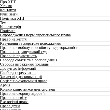
Про ХПГ
Хто ми
Контакти
Річні звіти
Політики ХПГ
Теми
Конституція
Політика
Впровадження норм європейського права
Право на життя
Катування та жорстоке поводження
Право на свободу та особисту недоторканність
Право на справедливий суд
Право на приватність
Свобода совісті та віросповідання
Свобода вираження поглядів
Доступ до інформації
Свобода пересування
Захист від дискримінації
Соціально-економічні права
Армія
Кримінально-виконавча система
Право на охорону здоров’я
Право на освіту
Екологічні права
Права дітей