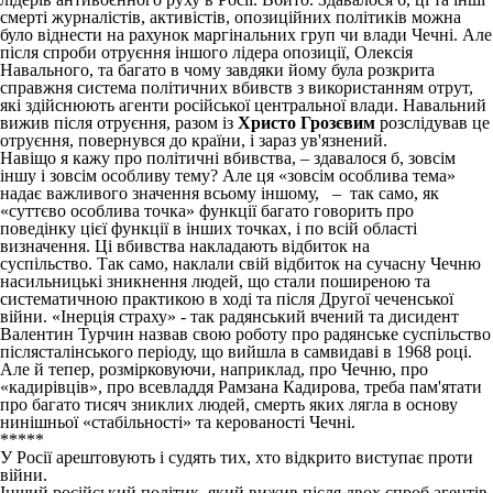
смерті журналістів, активістів, опозиційних політиків можна
було віднести на рахунок маргінальних груп чи влади Чечні. Але
після спроби отруєння іншого лідера опозиції, Олексія
Навального, та багато в чому завдяки йому була розкрита
справжня система політичних вбивств з використанням отрут,
які здійснюють агенти російської центральної влади. Навальний
вижив після отруєння, разом із
Христо Грозєвим
розслідував це
отруєння, повернувся до країни, і зараз ув'язнений.
Навіщо я кажу про політичні вбивства, – здавалося б, зовсім
іншу і зовсім особливу тему? Але ця «зовсім особлива тема»
надає важливого значення всьому іншому, – так само, як
«суттєво особлива точка» функції багато говорить про
поведінку цієї функції в інших точках, і по всій області
визначення. Ці вбивства накладають відбиток на
суспільство. Так само, наклали свій відбиток на сучасну Чечню
насильницькі зникнення людей, що стали поширеною та
систематичною практикою в ході та після Другої чеченської
війни. «Інерція страху» - так радянський вчений та дисидент
Валентин Турчин назвав свою роботу про радянське суспільство
післясталінського періоду, що вийшла в самвидаві в 1968 році.
Але й тепер, розмірковуючи, наприклад, про Чечню, про
«кадирівців», про всевладдя Рамзана Кадирова, треба пам'ятати
про багато тисяч зниклих людей, смерть яких лягла в основу
нинішньої «стабільності» та керованості Чечні.
*****
У Росії арештовують і судять тих, хто відкрито виступає проти
війни.
Інший російський політик, який вижив після двох спроб агентів