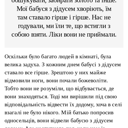
обшукувати, забирати золото та інше.
Мої бабуся з дідусем хворіють, їм
там ставало гірше і гірше. Нас не
годували, ми їли те, що встигли з
собою взяти. Ліки вони не приймали.
Оскільки було багато людей в кімнаті, була
велика задуха. З кожним днем бабусі з дідусем
ставало все гірше. Зрештою у них майже
відмовили ноги, вони почали божеволіти.
Тобто вони не розуміли, що відбувається, де
вони знаходяться. Тоді ми вирішили під свою
відповідальність відвести їх додому, хоча в селі
взагалі не було нікого. Мій батько попросив
односельців, вони відвели бабусю з дідусем