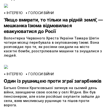
•
ІНТЕРВ’Ю
•
ГОЛОСИ ВІЙНИ
‘Якщо вмирати, то тільки на рідній землі’, —
мешканка Ізюма відмовилася
евакуюватися до Росії
Волонтерка Червоного Хреста України Тамара Шегін
чотири місяці перебувала в окупованому Ізюмі. Вона
розповідає про те, як росіяни скидали на місто
касетні бомби, розстрілювали машини та знущалися з
людей.
•
ІНТЕРВ’Ю
•
ГОЛОСИ ВІЙНИ
Один із рушницею проти зграї загарбників
Батько Олени Кратковської загинув на сьомий день
війни, захищаючи свою оселю у селі Ягідне. Він був
пенсіонером, але коли російські окупанти зайшли до
села, взяв мисливську рушницю та пішов проти
ворога.