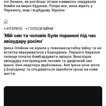
очі бачила, як російські літаки навмисно скидували
бомби на мирні будинки. Попри все, вона вірить у
Перемогу, мир і відбудову України.
•
ІНТЕРВ’Ю
•
ГОЛОСИ ВІЙНИ
‘Мій син та чоловік були поранені під час
авіаудару росіян’
Ірина Олійник не вірила у повномасштабну війну та не
встигла евакуюватися з Бородянки. Першого березня
селище почала бомбардувати авіація. Внаслідок
авіаудару постраждали чоловік та дворічний син
Ірини. Їхня квартира зруйнована. Але Ірина хоче жити
у Бородянці та сподівається заробити гроші на нове
життя.