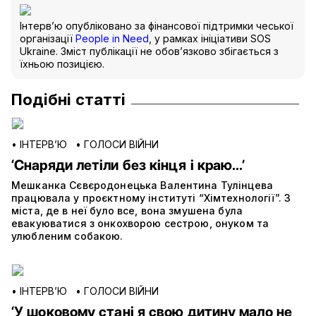
Інтерв’ю опубліковано за фінансової підтримки чеської
організації
People in Need
, у рамках ініціативи SOS
Ukraine. Зміст публікації не обов’язково збігається з
їхньою позицією.
Подібні статті
•
ІНТЕРВ’Ю
•
ГОЛОСИ ВІЙНИ
‘Снаряди летіли без кінця і краю...’
Мешканка Сєвєродонецька Валентина Тулінцева
працювала у проєктному інституті “Хімтехнології”. З
міста, де в неї було все, вона змушена була
евакуюватися з онкохворою сестрою, онуком та
улюбленим собакою.
•
ІНТЕРВ’Ю
•
ГОЛОСИ ВІЙНИ
‘У шоковому стані я свою дитину мало не