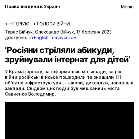
Права людини в Україні
Меню
•
ІНТЕРВ’Ю
•
ГОЛОСИ ВІЙНИ
Тарас Війчук, Олександр Війчук
,
17 березня 2023
доступно:
in English
на русском
‘Росіяни стріляли абикуди,
зруйнували інтернат для дітей’
У Краматорську, за інформацією міськради, за рік
війни російські війська пошкодили та знищили 111
об’єктів інфраструктури — школи, дитсадки, навчальні
заклади. Свідком цих подій був мешканець міста
Савченко Володимир.