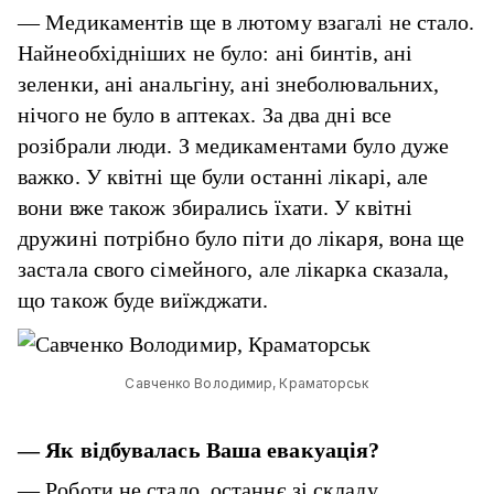
— Медикаментів ще в лютому взагалі не стало.
Найнеобхідніших не було: ані бинтів, ані
зеленки, ані анальгіну, ані знеболювальних,
нічого не було в аптеках. За два дні все
розібрали люди. З медикаментами було дуже
важко. У квітні ще були останні лікарі, але
вони вже також збирались їхати. У квітні
дружині потрібно було піти до лікаря, вона ще
застала свого сімейного, але лікарка сказала,
що також буде виїжджати.
Савченко Володимир, Краматорськ
—
Як відбувалась Ваша евакуація?
— Роботи не стало, останнє зі складу