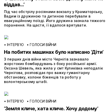
віддав…’
Під час обстрілу росіянами вокзалу у Краматорську,
Вадим із дружиною та дитиною перебували в
евакуаційному поїзді. Його дружина зазнала тяжкого
поранення. На щастя, її вдалося врятувати.
•
ІНТЕРВ’Ю
•
ГОЛОСИ ВІЙНИ
На побитих машинах було написано ‘Діти’
З перших днів війни місто Чернігів зазнавало
жорстоких бомбардувань з боку російської армії.
Оксана Шевель, яка жила у смт Куликівка неподалік
Чернігова, розповідає про важку гуманітарну
обстановку, колони біженців та роботу у
волонтерському штабі.
•
ІНТЕРВ’Ю
•
ГОЛОСИ ВІЙНИ
‘Земля кличе, хата кличе. Хочу додому’