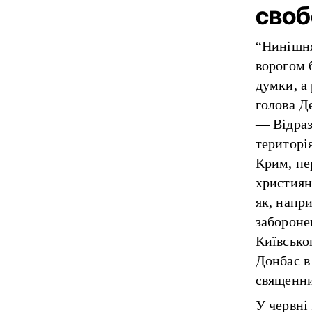
своб
“Нинішня
ворогом б
думки, а
голова Д
— Відраз
територі
Крим, пе
християн
як, напр
забороне
Київсько
Донбас в 
священни
У червні