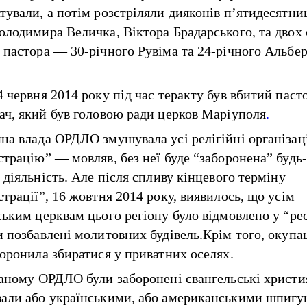
тували, а потім розстріляли дияконів п’ятидесятни
олодимира Величка, Віктора Брадарського, та двох 
 пастора — 30-річного Рувіма та 24-річного Альбе
4 червня 2014 року під час теракту був вбитий паст
ач, який був головою ради церков Маріуполя
.
на влада ОРДЛО змушувала усі релігійні організац
страцію” — мовляв, без неї буде “заборонена” будь
 діяльність. Але після спливу кінцевого терміну
трації”, 16 жовтня 2014 року, виявилось, що усім
ським церквам цього регіону було відмовлено у “реє
и позбавлені молитовних будівель.Крім того, окупа
боронила збиратися у приватних оселях.
ваному ОРДЛО були заборонені євангельські христи
али або українськими, або американськими шпиг