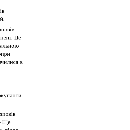
ів
й.
зповів
пені. Це
ікальною
опри
вчилися в
окупанти
зповів
— Ще