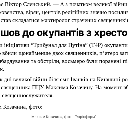
ає Віктор Єленський. — А з початком великої війни
ховенства, вірян, центрів релігійних значно посили
і став складатися мартиролог страчених священникі
 ішов до окупантів з хрест
и ініціативи “Трибунал для Путіна” (T4P) окупанти
 вбили щонайменше двох священників, п’ятеро за
мбардування та обстріли, восьмеро були поранені пі
к.
 дні великої війни біля смт Іванків на Київщині ро
і священника ПЦУ Максима Козачину. На момент в
сі священнослужителя.
Максим Козачина, фото: "Укрінформ"