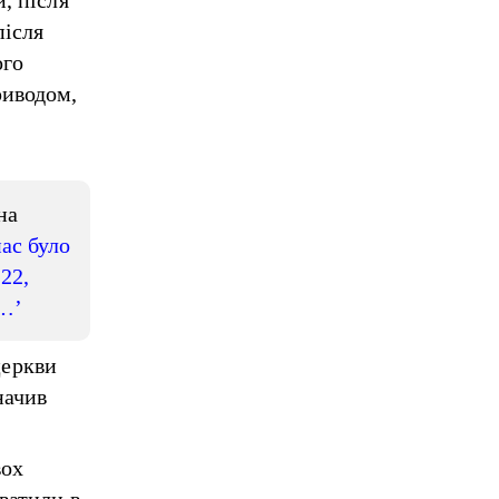
, після
після
ого
риводом,
на
нас було
-22,
и…’
церкви
начив
вох