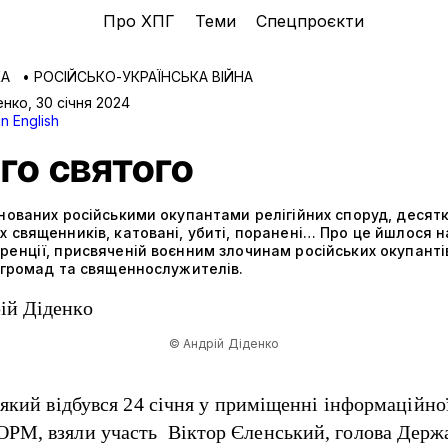
Про ХПГ
Теми
Спецпроєкти
КА
•
РОСІЙСЬКО-УКРАЇНСЬКА ВІЙНА
енко
,
30 січня 2024
in English
го святого
нованих російськими окупантами релігійних споруд, десят
 священників, катовані, убиті, поранені… Про це йшлося н
енції, присвяченій воєнним злочинам російських окупанті
х громад та священнослужителів.
© Андрій Діденко
 який відбувся 24 січня у приміщенні інформаційної
М, взяли участь Віктор Єленський, голова Держ