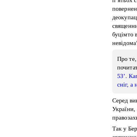
п’ятьох с
повернен
деокупац
священни
буцімто 
невідома
Про те,
почитат
53’. Ка
сніг, а
Серед ви
України,
правозах
Так у Бе