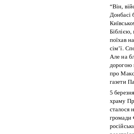
“Він, ві
Донбасі б
Київськом
Біблією, 
поїхав н
сім’ї. С
Але на б
дорогою 
про Макс
газети П
5 березн
храму Пр
сталося 
громади 
російськи