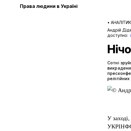
Права людини в Україні
•
АНАЛІТИ
Андрій Дід
доступно:
Нічо
Сотні зруй
викрадених
пресконфер
релігійни
У заході,
УКРІНФОР