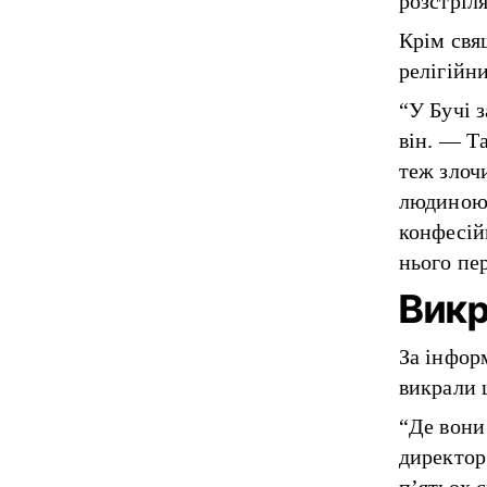
розстріл
Крім свя
релігійни
“У Бучі 
він. — Та
теж злочи
людиною.
конфесій
нього пе
Викр
За інфор
викрали 
“Де вони
директор