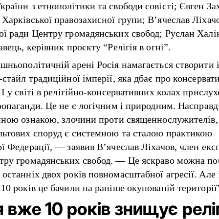
країни з етнополітики та свободи совісті; Євген За
 Харківської правозахисної групи; Вʼячеслав Ліхачо
ої ради Центру громадянських свобод; Руслан Халі
авець, керівник проєкту “Релігія в огні”.
ішньополітичній арені Росія намагається створити 
-стайл традиційної імперії, яка дбає про консерват
 І у світі в релігійно-консервативних колах прислу
пропаганди. Це не є логічним і природним. Насправд
ійною ознакою, злочини проти священнослужителів,
льтових споруд є системною та сталою практикою
ої Федерації, — заявив Вʼячеслав Ліхачов, член екс
тру громадянських свобод. — Це яскраво можна по
 останніх двох років повномасштабної агресії. Але 
10 років це бачили на раніше окупованій території
я вже 10 років знищує релі