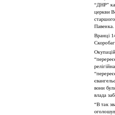
“ДНР” ка
церкви В
старшого
Павенка.
Вранці 1
Скоробаг
Окупацій
“перереє
релігійна
“перереєс
євангель
вони бул
влада за
“В так з
оголошув