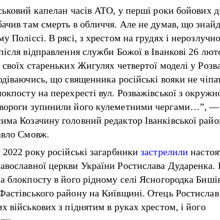
йськовий капелан часів АТО, у перші роки бойових д
ачив там смерть в обличчя. Але не думав, що знайде
у Поліссі. В рясі, з хрестом на грудях і нерозлучн
після відправлення служби Божої в Іванкові 26 лют
а своїх стареньких Жигулях четвертої моделі у Розв
подіваючись, що священника російські вояки не чіпа
локпосту на перехресті вул. Розважівської з окруж
вороги зупинили його кулеметними чергами…”, —
има Козачину головний редактор Іванківської райо
авло Смовж.
я 2022 року російські загарбники
застрелили
настоя
авославної церкви України Ростислава Дударенка. 
на блокпосту в його рідному селі Ясногородка Биші
Фастівського району на Київщині. Отець Ростислав
х військових з піднятим в руках хрестом, і його