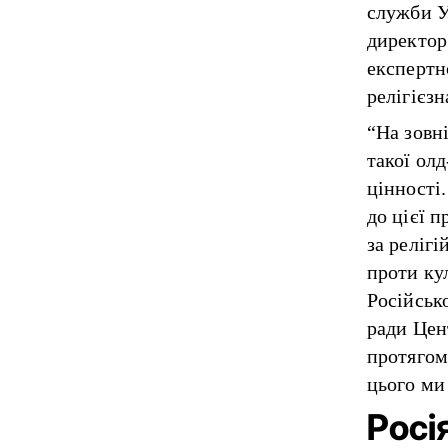
служби У
директор
експертн
релігієзн
“На зовн
такої олд
цінності.
до цієї 
за реліг
проти ку
Російськ
ради Цен
протягом
цього ми 
Росі