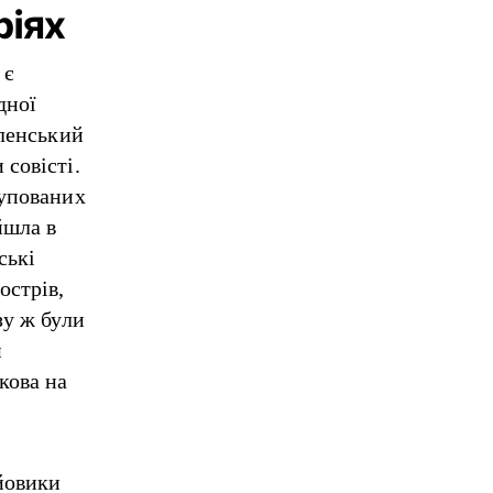
ріях
 є
дної
Єленський
совісті.
купованих
йшла в
ські
острів,
зу ж були
и
кова на
йовики