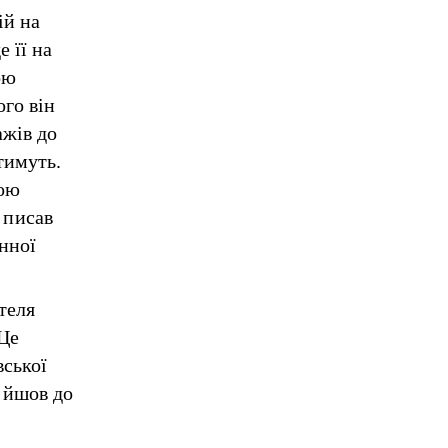
ій на
 її на
ою
ого він
ажів до
тимуть.
ною
 писав
нної
теля
Це
вської
 йшов до