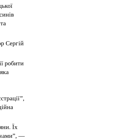
цької
синів
рта
ор Сергій
ії робити
-яка
страції”,
ційна
яни. Їх
унами”, —