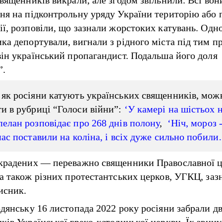
вященників викрали, але згодом звільнили. Всі вони
ня на підконтрольну уряду України територію або 
ії, розповіли, що зазнали жорстоких катувань. Одн
ка депортували, вигнали з рідного міста під тим п
він український пропагандист. Подальша його доля
”.
 як росіяни катують українських священників, мож
и в рубриці “Голоси війни”:
‘У камері на шістьох 
пелан розповідає про 268 днів полону
,
‘Ніч, мороз 
 нас поставили на коліна, і всіх дуже сильно побил
крадених — переважно священники Православної 
 а також різних протестантських церков, УГКЦ, заз
исник.
рдянську 16 листопада 2022 року росіяни забрали д