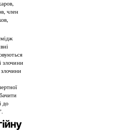
харов,
в, член
ков,
імідж
ивні
ховуються
і злочини
 злочини
пертної
бачити
і до
”.
гійну