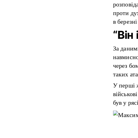
розповід
проти ду
в березн
“Він
За даним
навмисно
через бо
таких ата
У перші ж
військов
був у ря