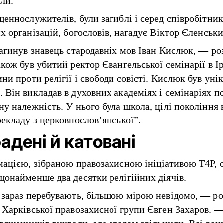
яли.
щеннослужителів, були загиблі і серед співробітник
х організацій, богословів, нагадує Віктор Єленськи
загинув знавець стародавніх мов Іван Кислюк, — ро
кож був убитий ректор Євангельської семінарії в Ір
ни проти релігії і свободи совісті. Кислюк був ун
 Він викладав в духовних академіях і семінаріях п
ну належність. У нього була школа, цілі покоління 
рекладу з церковнослов’янської”.
адені й катовані
мацією, зібраною правозахисною ініціативою T4P, 
щонайменше два десятки релігійних діячів.
 зараз перебувають, більшою мірою невідомо, — ро
 Харківської правозахисної групи Євген Захаров. 