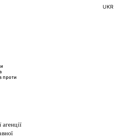
UKR
ки
а
в проти
 агенції
авної