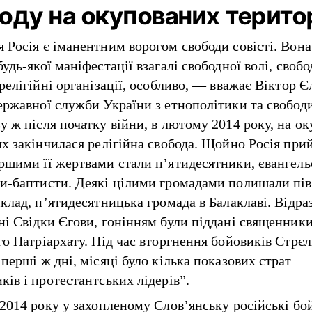
оду на окупованих терито
 Росія є іманентним ворогом свободи совісті. Вона
удь-якої маніфестації взагалі свободної волі, свобо
 релігійні організації, особливо, — вважає Віктор 
ержавної служби України з етнополітики та свободи 
у ж після початку війни, в лютому 2014 року, на о
ях закінчилася релігійна свобода. Щойно Росія при
ршими її жертвами стали п’ятидесятники, євангель
и-баптисти. Деякі цілими громадами полишали пів
иклад, п’ятидесятницька громада в Балаклаві. Відра
ні Свідки Єгови, гонінням були піддані священник
го Патріархату. Під час вторгнення бойовиків Стрєл
перші ж дні, місяці було кілька показових страт
ків і протестантських лідерів”.
 2014 року у захопленому Слов’янську російські бо