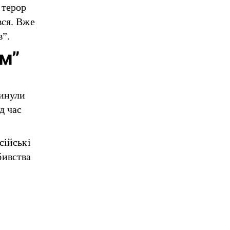
 терор
вся. Вже
в”.
ом”
гинули
д час
сійські
бивства