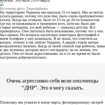
мужчин. Это было 23-го марта.
Источник фото: Depositphotos
На территорию Украины мы выехали 31-го марта. Мы не могли
уехать раньше, потому что шли бои, было очень проблематично
уехать. Когда мы уезжали, было от 15-ти до 20-ти блокпостов,
где нас останавливали и проверяли всех, хотя нас было две
старые женщины, я и мой ребенок — инвалид детства. Все
проверялось. Они пытались быть вежливыми, потому что у них
был приказ. Но вопросы касательно некоторых фотографий в
моем телефоне у них возникали. Я не знала, что ответить на
вопрос, почему я так люблю Украину. А рядом стояли пятеро
вооруженных мужчин. Когда за твоей спиной еще ребенок, мама
и два человека, которые могут пострадать, ты не знаешь, что
делать. Они не были агрессивными, но в то же время не были
настроены доброжелательно.
Очень агрессивно себя вели ополченцы
“ДНР”. Это я могу сказать.
Поскольку мы уезжали в конце марта, фильтрационных лагерей