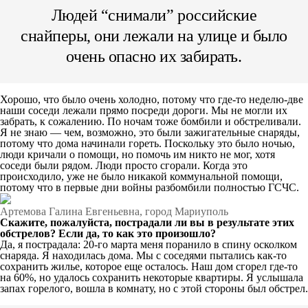
Людей “снимали” российские
снайперы, они лежали на улице и было
очень опасно их забирать.
Хорошо, что было очень холодно, потому что где-то неделю-две
наши соседи лежали прямо посреди дороги. Мы не могли их
забрать, к сожалению. По ночам тоже бомбили и обстреливали.
Я не знаю — чем, возможно, это были зажигательные снаряды,
потому что дома начинали гореть. Поскольку это было ночью,
люди кричали о помощи, но помочь им никто не мог, хотя
соседи были рядом. Люди просто сгорали. Когда это
происходило, уже не было никакой коммунальной помощи,
потому что в первые дни войны разбомбили полностью ГСЧС.
Артемова Галина Евгеньевна, город Мариуполь
Скажите, пожалуйста, пострадали ли вы в результате этих
обстрелов?
Если да, то как это произошло?
Да, я пострадала: 20-го марта меня поранило в спину осколком
снаряда. Я находилась дома. Мы с соседями пытались как-то
сохранить жилье, которое еще осталось. Наш дом сгорел где-то
на 60%, но удалось сохранить некоторые квартиры. Я услышала
запах горелого, вошла в комнату, но с этой стороны был обстрел.