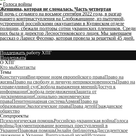
•
Голоса войны
Женщина, которая не сломалась. Часть четвертая
В ночь с седьмого на восьмое сентября 2022 года, в разгар
нашего контрнаступления на Слобожанщине, из пыточной,
устроенной российскими оккупантами в Купянском отделе
полиции, сбежали полторы сотни украинских пленников. Среди
них была и директор Лесностенковского лицея. Мы завершаем
рассказ о Ларисе Фесенко, которая провела за решеткой 45 дней.
Поддержать работу ХПГ
Поддержать
О ХПГ
Кто мы
Контакты
Темы
Конституция
Внедрение норм европейского права
Право на
жизнь
Право на свободу и личную неприкосновенность
Право на
справедливий суд
Свобода выражения мнений
Доступ к
информации
Свобода передвижения
Защита от
дискриминации
Социально-экономические
права
Пенитенциарная система
Армия
Право на
образование
Экологические права
Права детей
Гражданское
общество
Спецпроекты
Психологическая помощь
Российско-украинская война
Голоса
войны
Документирование военных преступлений в
Украине
Правовая помощь
Онлайн библиотека
Диссидентское
движение в Украине. Виртуальный музей
Истории