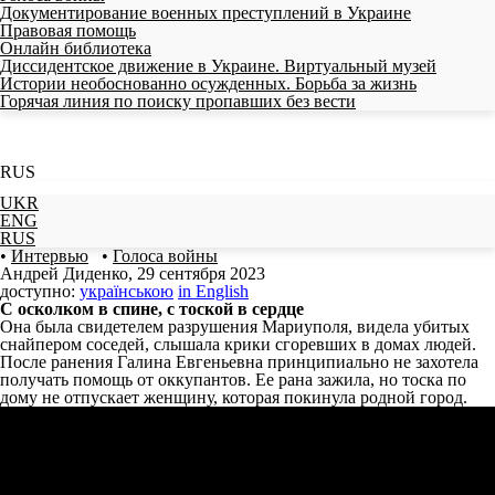
Документирование военных преступлений в Украине
Правовая помощь
Онлайн библиотека
Диссидентское движение в Украине. Виртуальный музей
Истории необоснованно осужденных. Борьба за жизнь
Горячая линия по поиску пропавших без вести
RUS
UKR
ENG
RUS
•
Интервью
•
Голоса войны
Андрей Диденко
,
29 сентября 2023
доступно:
українською
in English
С оcколком в спине, с тоской в сердце
Она была свидетелем разрушения Мариуполя, видела убитых
снайпером соседей, слышала крики сгоревших в домах людей.
После ранения Галина Евгеньевна принципиально не захотела
получать помощь от оккупантов. Ее рана зажила, но тоска по
дому не отпускает женщину, которая покинула родной город.