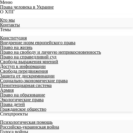
Меню
Права человека в Украине
О ХПГ
Кто мы
Контакты
Темы
Конституция
Внедрение норм европейского права
Право на жизнь
Право на свободу и личную неприкосновенность
Право на справедливий суд
Свобода выражения мнений
Доступ к информации
Свобода передвижения
Защита от дискриминации
Социально-экономические права
Пенитенциарная система
Армия
Право на образование
Экологические права
Права детей
Гражданское общество
Спецпроекты
Психологическая помощь
Российско-украинская война
Голоса войны