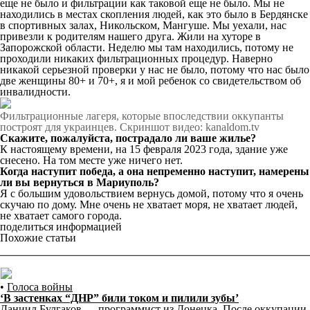
еще не было и фильтрации как таковой еще не было. Мы не
находились в местах скопления людей, как это было в Бердянске
в спортивных залах, Никольском, Мангуше. Мы уехали, нас
привезли к родителям нашего друга. Жили на хуторе в
Запорожской области. Неделю мы там находились, потому не
проходили никаких фильтрационных процедур. Наверно
никакой серьезной проверки у нас не было, потому что нас было
две женщины 80+ и 70+, я и мой ребенок со свидетельством об
инвалидности.
Фильтрационные лагеря, которые впоследствии оккупанты
построят для украинцев. Скриншот видео: kanaldom.tv
Скажите, пожалуйста, пострадало ли ваше жилье?
К настоящему времени, на 15 февраля 2023 года, здание уже
снесено. На том месте уже ничего нет.
Когда наступит победа, а она непременно наступит, намерены
ли вы вернуться в Мариуполь?
Я с большим удовольствием вернусь домой, потому что я очень
скучаю по дому. Мне очень не хватает моря, не хватает людей,
не хватает самого города.
поделиться информацией
Похожие статьи
•
Голоса войны
‘В застенках “ДНР” били током и пилили зубы’
Даниил Булгаков — программист из Донецка. После оккупации