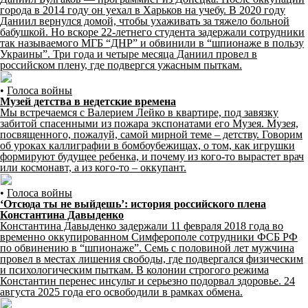
города в 2014 году он уехал в Харьков на учебу. В 2020 году
Даниил вернулся домой, чтобы ухаживать за тяжело больной
бабушкой. Но вскоре 22-летнего студента задержали сотрудники
так называемого МГБ “ДНР” и обвинили в “шпионаже в пользу
Украины”. Три года и четыре месяца Даниил провел в
российском плену, где подвергся ужасным пыткам.
•
Голоса войны
Музей детства в недетские времена
Мы встречаемся с Валерием Лейко в квартире, под завязку
забитой спасенными из пожара экспонатами его Музея. Музея,
посвященного, пожалуй, самой мирной теме – детству. Говорим
об уроках каллиграфии в бомбоубежищах, о том, как игрушки
формируют будущее ребенка, и почему из кого-то вырастет врач
или космонавт, а из кого-то – оккупант.
•
Голоса войны
‘Отсюда ты не выйдешьʼ: история российского плена
Константина Давыденко
Константина Давыденко задержали 11 февраля 2018 года во
временно оккупированном Симферополе сотрудники ФСБ РФ
по обвинению в “шпионаже”. Семь с половиной лет мужчина
провел в местах лишения свободы, где подвергался физическим
и психологическим пыткам. В колонии строгого режима
Константин перенес инсульт и серьезно подорвал здоровье. 24
августа 2025 года его освободили в рамках обмена.