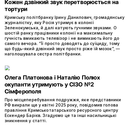
Кожен дзвінкий звук перетворюється на
тортури
Кримську політбранку Ірину Данилович, громадянську
журналістку, яку Росія утримує в колонії
Зеленокумська, й далі катують гучними звуками. О
шостій ранку працівники колонії на максимальну
гучність вмикають телевізор і не вимикають його до
самого вечора. “Її просто доводять до суїциду, тому
що будь-який дзвінкий звук просто ріже їй мозок”, —
наголошувала сестра політбранки.
Олега Платонова і Наталію Полюх
окупанти утримують у СІЗО №2
Сімферополя
Про місцеперебування подружжя, яке представники
РФ викрали ще у квітні 2025 року, повідомив голова
правління Кримськотатарського ресурсного центру
Ескендер Барієв. Згадуємо це та інші насильницькі
зникнення у статті.