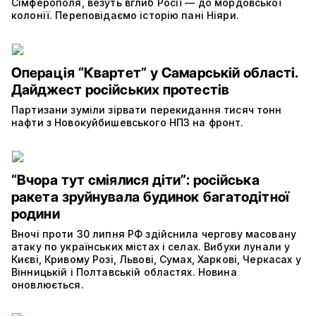
Сімферополя, везуть вглиб Росії — до мордовської
колонії. Переповідаємо історію пані Ніяри.
Операція “Квартет” у Самарській області.
Дайджест російських протестів
Партизани зуміли зірвати перекидання тисяч тонн
нафти з Новокуйбишевського НПЗ на фронт.
“Вчора тут сміялися діти”: російська
ракета зруйнувала будинок багатодітної
родини
Вночі проти 30 липня РФ здійснила чергову масовану
атаку по українських містах і селах. Вибухи лунали у
Києві, Кривому Розі, Львові, Сумах, Харкові, Черкасах у
Вінницькій і Полтавській областях. Новина
оновлюється.