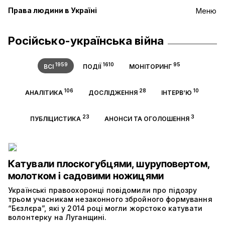
Права людини в Україні
Меню
Російсько-українська війна
1959
1610
95
ВСІ
ПОДІЇ
МОНІТОРИНГ
106
28
10
АНАЛІТИКА
ДОСЛІДЖЕННЯ
ІНТЕРВ’Ю
23
3
ПУБЛІЦИСТИКА
АНОНСИ ТА ОГОЛОШЕННЯ
Катували плоскогубцями, шуруповертом,
молотком і садовими ножицями
Українські правоохоронці повідомили про підозру
трьом учасникам незаконного збройного формування
“Бєзлєра”, які у 2014 році могли жорстоко катувати
волонтерку на Луганщині.