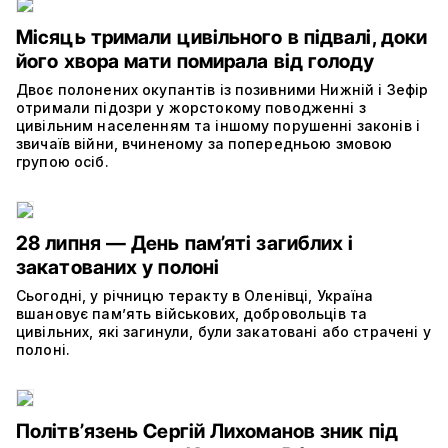
Місяць тримали цивільного в підвалі, доки
його хвора мати помирала від голоду
Двоє полонених окупантів із позивними Нижній і Зефір
отримали підозри у жорстокому поводженні з
цивільним населенням та іншому порушенні законів і
звичаїв війни, вчиненому за попередньою змовою
групою осіб.
28 липня — День пам’яті загиблих і
закатованих у полоні
Сьогодні, у річницю теракту в Оленівці, Україна
вшановує пам’ять військових, добровольців та
цивільних, які загинули, були закатовані або страчені у
полоні.
Політвʼязень Сергій Лихоманов зник під