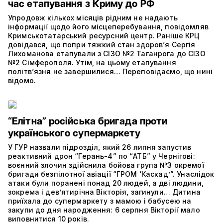
час етапування з Криму до РФ
Упродовж кількох місяців рідним не надають
інформації щодо його місцеперебування, повідомляв
Кримськотатарський ресурсний центр. Раніше КРЦ
довідався, що попри тяжкий стан здоров’я Сергія
Лихоманова етапували з СІЗО №2 Таганрога до СІЗО
№2 Сімферополя. Утім, на цьому етапування
політвʼязня не завершилися… Переповідаємо, що нині
відомо.
“Елітна” російська бригада проти
українського супермаркету
У ГУР назвали підрозділ, який 26 липня запустив
реактивний дрон “Герань-4” по “АТБ” у Чернігові:
воєнний злочин здійснила бойова група №3 окремої
бригади безпілотної авіації “ГРОМ ‘Каскад’”. Унаслідок
атаки були поранені понад 20 людей, а дві людини,
зокрема і дев’ятирічна Вікторія, загинули… Дитина
приїхала до супермаркету з мамою і бабусею на
закупи до дня народження: 6 серпня Вікторії мало
виповнитися 10 років.