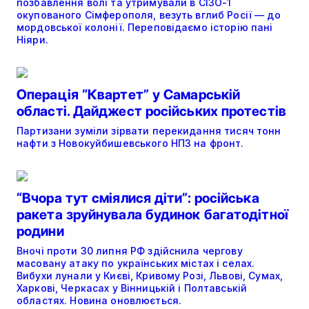
позбавлення волі та утримували в СІЗО-1
окупованого Сімферополя, везуть вглиб Росії — до
мордовської колонії. Переповідаємо історію пані
Ніяри.
Операція “Квартет” у Самарській
області. Дайджест російських протестів
Партизани зуміли зірвати перекидання тисяч тонн
нафти з Новокуйбишевського НПЗ на фронт.
“Вчора тут сміялися діти”: російська
ракета зруйнувала будинок багатодітної
родини
Вночі проти 30 липня РФ здійснила чергову
масовану атаку по українських містах і селах.
Вибухи лунали у Києві, Кривому Розі, Львові, Сумах,
Харкові, Черкасах у Вінницькій і Полтавській
областях. Новина оновлюється.