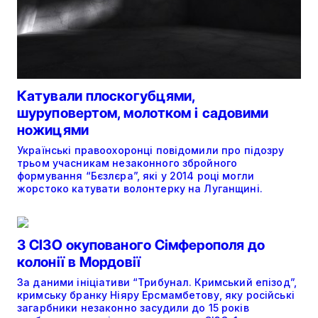
Катували плоскогубцями,
шуруповертом, молотком і садовими
ножицями
Українські правоохоронці повідомили про підозру
трьом учасникам незаконного збройного
формування “Бєзлєра”, які у 2014 році могли
жорстоко катувати волонтерку на Луганщині.
З СІЗО окупованого Сімферополя до
колонії в Мордовії
За даними ініціативи “Трибунал. Кримський епізод”,
кримську бранку Ніяру Ерсмамбетову, яку російські
загарбники незаконно засудили до 15 років