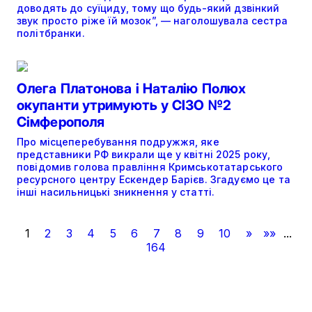
доводять до суїциду, тому що будь-який дзвінкий
звук просто ріже їй мозок”, — наголошувала сестра
політбранки.
Олега Платонова і Наталію Полюх
окупанти утримують у СІЗО №2
Сімферополя
Про місцеперебування подружжя, яке
представники РФ викрали ще у квітні 2025 року,
повідомив голова правління Кримськотатарського
ресурсного центру Ескендер Барієв. Згадуємо це та
інші насильницькі зникнення у статті.
1
2
3
4
5
6
7
8
9
10
»
»»
...
164