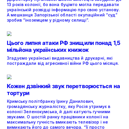
13 років колонії, бо вона буцімто могла передавати
українській розвідці інформацію про свою установу.
А мешканця Запорізької області окупаційний “суд”
зробив “іноземцем у рідному селищі”.
Цього липня атаки РФ знищили понад 1,5
мільйона українських книжок
Згадуємо українські видавництва й друкарні, які
постраждали від агресивної війни РФ цього місяця.
Кожен дзвінкий звук перетворюється на
тортури
Кримську політбранку Ірину Данилович,
громадянську журналістку, яку Росія утримує в
колонії Зеленокумська, й далі катують гучними
звуками. О шостій ранку працівники колонії на
максимальну гучність вмикають телевізор і не
вимикають його до самого вечора. “Її просто