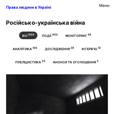
Меню
Права людини в Україні
Російсько-українська війна
1959
1610
95
ВСІ
ПОДІЇ
МОНІТОРИНГ
106
28
10
АНАЛІТИКА
ДОСЛІДЖЕННЯ
ІНТЕРВ’Ю
23
3
ПУБЛІЦИСТИКА
АНОНСИ ТА ОГОЛОШЕННЯ