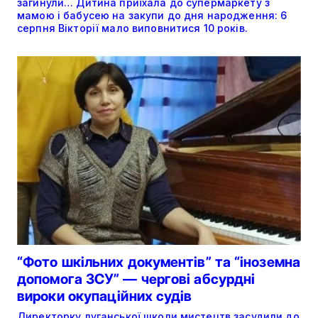
загинули… Дитина приїхала до супермаркету з
мамою і бабусею на закупи до дня народження: 6
серпня Вікторії мало виповнитися 10 років.
“Фото шкільних документів” та “іноземна
допомога ЗСУ” — чергові абсурдні
вироки окупаційних судів
Директорку луганської школи мистецтв засудили до