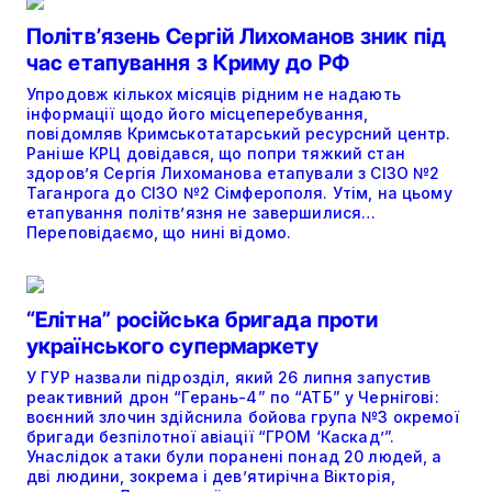
Політвʼязень Сергій Лихоманов зник під
час етапування з Криму до РФ
Упродовж кількох місяців рідним не надають
інформації щодо його місцеперебування,
повідомляв Кримськотатарський ресурсний центр.
Раніше КРЦ довідався, що попри тяжкий стан
здоров’я Сергія Лихоманова етапували з СІЗО №2
Таганрога до СІЗО №2 Сімферополя. Утім, на цьому
етапування політвʼязня не завершилися…
Переповідаємо, що нині відомо.
“Елітна” російська бригада проти
українського супермаркету
У ГУР назвали підрозділ, який 26 липня запустив
реактивний дрон “Герань-4” по “АТБ” у Чернігові:
воєнний злочин здійснила бойова група №3 окремої
бригади безпілотної авіації “ГРОМ ‘Каскад’”.
Унаслідок атаки були поранені понад 20 людей, а
дві людини, зокрема і дев’ятирічна Вікторія,