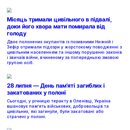
Місяць тримали цивільного в підвалі,
доки його хвора мати помирала від
голоду
Двоє полонених окупантів із позивними Нижній і
Зефір отримали підозри у жорстокому поводженні з
цивільним населенням та іншому порушенні законів
і звичаїв війни, вчиненому за попередньою змовою
групою осіб.
28 липня — День пам’яті загиблих і
закатованих у полоні
Сьогодні, у річницю теракту в Оленівці, Україна
вшановує пам’ять військових, добровольців та
цивільних, які загинули, були закатовані або
страчені у полоні.