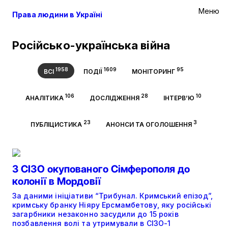
Меню
Права людини в Україні
Російсько-українська війна
1958
1609
95
ВСІ
ПОДІЇ
МОНІТОРИНГ
106
28
10
АНАЛІТИКА
ДОСЛІДЖЕННЯ
ІНТЕРВ’Ю
23
3
ПУБЛІЦИСТИКА
АНОНСИ ТА ОГОЛОШЕННЯ
З СІЗО окупованого Сімферополя до
колонії в Мордовії
За даними ініціативи “Трибунал. Кримський епізод”,
кримську бранку Ніяру Ерсмамбетову, яку російські
загарбники незаконно засудили до 15 років
позбавлення волі та утримували в СІЗО-1