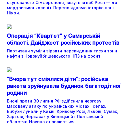
окупованого Сімферополя, везуть вглиб Росії — до
мордовської колонії. Переповідаємо історію пані
Ніяри.
Операція “Квартет” у Самарській
області. Дайджест російських протестів
Партизани зуміли зірвати перекидання тисяч тонн
нафти з Новокуйбишевського НПЗ на фронт.
“Вчора тут сміялися діти”: російська
ракета зруйнувала будинок багатодітної
родини
Вночі проти 30 липня РФ здійснила чергову
масовану атаку по українських містах і селах.
Вибухи лунали у Києві, Кривому Розі, Львові, Сумах,
Харкові, Черкасах у Вінницькій і Полтавській
областях. Новина оновлюється.