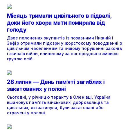
Місяць тримали цивільного в підвалі,
доки його хвора мати помирала від
голоду
Двоє полонених окупантів із позивними Нижній і
Зефір отримали підозри у жорстокому поводженні з
цивільним населенням та іншому порушенні законів
і звичаїв війни, вчиненому за попередньою змовою
групою осіб.
28 липня — День пам’яті загиблих і
закатованих у полоні
Сьогодні, у річницю теракту в Оленівці, Україна
вшановує пам’ять військових, добровольців та
цивільних, які загинули, були закатовані або
страчені у полоні.