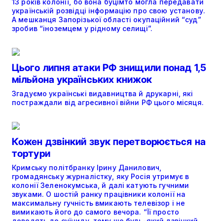
13 років колонії, бо вона буцімто могла передавати
українській розвідці інформацію про свою установу.
А мешканця Запорізької області окупаційний “суд”
зробив “іноземцем у рідному селищі”.
Цього липня атаки РФ знищили понад 1,5
мільйона українських книжок
Згадуємо українські видавництва й друкарні, які
постраждали від агресивної війни РФ цього місяця.
Кожен дзвінкий звук перетворюється на
тортури
Кримську політбранку Ірину Данилович,
громадянську журналістку, яку Росія утримує в
колонії Зеленокумська, й далі катують гучними
звуками. О шостій ранку працівники колонії на
максимальну гучність вмикають телевізор і не
вимикають його до самого вечора. “Її просто
доводять до суїциду, тому що будь-який дзвінкий