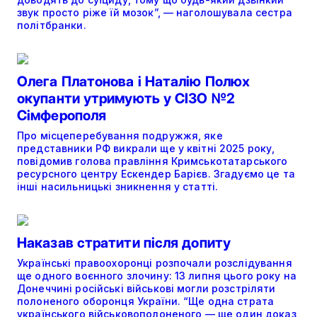
звук просто ріже їй мозок”, — наголошувала сестра
політбранки.
Олега Платонова і Наталію Полюх
окупанти утримують у СІЗО №2
Сімферополя
Про місцеперебування подружжя, яке
представники РФ викрали ще у квітні 2025 року,
повідомив голова правління Кримськотатарського
ресурсного центру Ескендер Барієв. Згадуємо це та
інші насильницькі зникнення у статті.
Наказав стратити після допиту
Українські правоохоронці розпочали розслідування
ще одного воєнного злочину: 13 липня цього року на
Донеччині російські військові могли розстріляти
полоненого оборонця України. “Ще одна страта
українського військовополоненого — ще один доказ