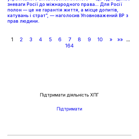
зневаги Росії до міжнародного права... Для Росії
полон — це не гарантія життя, а місце допитів,
катувань і страт”, — наголосив Уповноважений ВР з
прав людини.
1
2
3
4
5
6
7
8
9
10
»
»»
...
164
Підтримати діяльність ХПГ
Підтримати