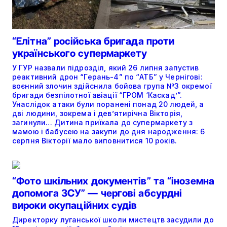
“Елітна” російська бригада проти
українського супермаркету
У ГУР назвали підрозділ, який 26 липня запустив
реактивний дрон “Герань-4” по “АТБ” у Чернігові:
воєнний злочин здійснила бойова група №3 окремої
бригади безпілотної авіації “ГРОМ ‘Каскад’”.
Унаслідок атаки були поранені понад 20 людей, а
дві людини, зокрема і дев’ятирічна Вікторія,
загинули… Дитина приїхала до супермаркету з
мамою і бабусею на закупи до дня народження: 6
серпня Вікторії мало виповнитися 10 років.
“Фото шкільних документів” та “іноземна
допомога ЗСУ” — чергові абсурдні
вироки окупаційних судів
Директорку луганської школи мистецтв засудили до