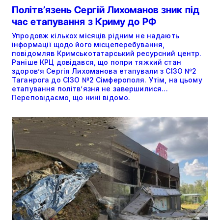
Політвʼязень Сергій Лихоманов зник під
час етапування з Криму до РФ
Упродовж кількох місяців рідним не надають
інформації щодо його місцеперебування,
повідомляв Кримськотатарський ресурсний центр.
Раніше КРЦ довідався, що попри тяжкий стан
здоров’я Сергія Лихоманова етапували з СІЗО №2
Таганрога до СІЗО №2 Сімферополя. Утім, на цьому
етапування політвʼязня не завершилися…
Переповідаємо, що нині відомо.