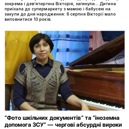
зокрема і дев’ятирічна Вікторія, загинули… Дитина
приїхала до супермаркету з мамою і бабусею на
закупи до дня народження: 6 серпня Вікторії мало
виповнитися 10 років.
“Фото шкільних документів” та “іноземна
допомога ЗСУ” — чергові абсурдні вироки