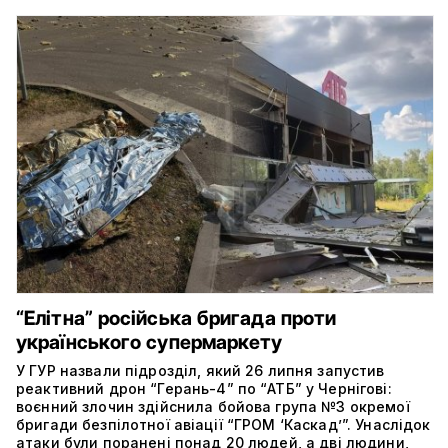
“Елітна” російська бригада проти
українського супермаркету
У ГУР назвали підрозділ, який 26 липня запустив
реактивний дрон “Герань-4” по “АТБ” у Чернігові:
воєнний злочин здійснила бойова група №3 окремої
бригади безпілотної авіації “ГРОМ ‘Каскад’”. Унаслідок
атаки були поранені понад 20 людей, а дві людини,