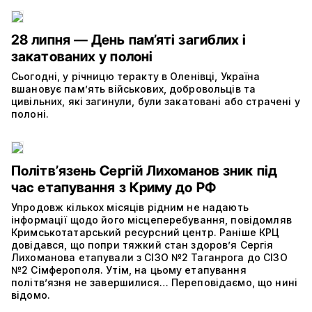
28 липня — День пам’яті загиблих і
закатованих у полоні
Сьогодні, у річницю теракту в Оленівці, Україна
вшановує пам’ять військових, добровольців та
цивільних, які загинули, були закатовані або страчені у
полоні.
Політвʼязень Сергій Лихоманов зник під
час етапування з Криму до РФ
Упродовж кількох місяців рідним не надають
інформації щодо його місцеперебування, повідомляв
Кримськотатарський ресурсний центр. Раніше КРЦ
довідався, що попри тяжкий стан здоров’я Сергія
Лихоманова етапували з СІЗО №2 Таганрога до СІЗО
№2 Сімферополя. Утім, на цьому етапування
політвʼязня не завершилися… Переповідаємо, що нині
відомо.