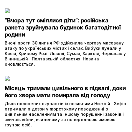
“Вчора тут сміялися діти”: російська
ракета зруйнувала будинок багатодітної
родини
Вночі проти 30 липня РФ здійснила чергову масовану
атаку по українських містах і селах. Вибухи лунали у
Києві, Кривому Розі, Львові, Сумах, Харкові, Черкасах у
Вінницькій і Полтавській областях. Новина
оновлюється.
Місяць тримали цивільного в підвалі, доки
його хвора мати помирала від голоду
Двоє полонених окупантів із позивними Нижній і Зефір
отримали підозри у жорстокому поводженні з
цивільним населенням та іншому порушенні законів і
звичаїв війни, вчиненому за попередньою змовою
групою осіб.