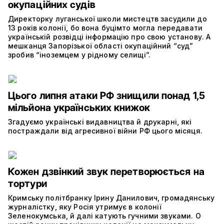
окупаційних судів
Директорку луганської школи мистецтв засудили до
13 років колонії, бо вона буцімто могла передавати
українській розвідці інформацію про свою установу. А
мешканця Запорізької області окупаційний “суд”
зробив “іноземцем у рідному селищі”.
Цього липня атаки РФ знищили понад 1,5
мільйона українських книжок
Згадуємо українські видавництва й друкарні, які
постраждали від агресивної війни РФ цього місяця.
Кожен дзвінкий звук перетворюється на
тортури
Кримську політбранку Ірину Данилович, громадянську
журналістку, яку Росія утримує в колонії
Зеленокумська, й далі катують гучними звуками. О