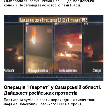
Сімферополя, везуть вглиб Росії — до мордовської
колонії. Переповідаємо історію пані Ніяри.
Операція “Квартет” у Самарській області.
Дайджест російських протестів
Партизани зуміли зірвати перекидання тисяч тонн
нафти з Новокуйбишевського НПЗ на фронт.