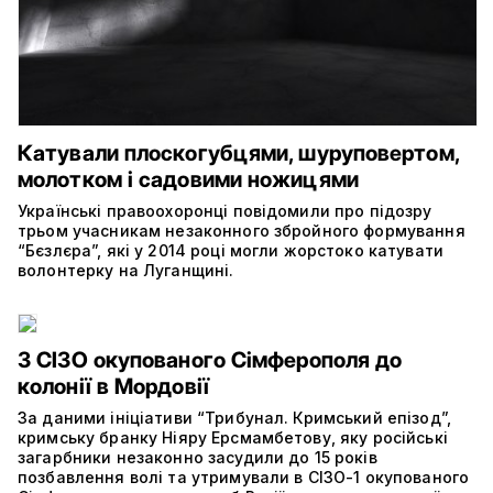
Катували плоскогубцями, шуруповертом,
молотком і садовими ножицями
Українські правоохоронці повідомили про підозру
трьом учасникам незаконного збройного формування
“Бєзлєра”, які у 2014 році могли жорстоко катувати
волонтерку на Луганщині.
З СІЗО окупованого Сімферополя до
колонії в Мордовії
За даними ініціативи “Трибунал. Кримський епізод”,
кримську бранку Ніяру Ерсмамбетову, яку російські
загарбники незаконно засудили до 15 років
позбавлення волі та утримували в СІЗО-1 окупованого