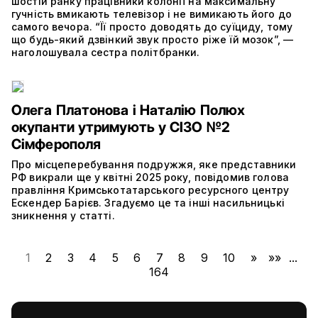
шостій ранку працівники колонії на максимальну
гучність вмикають телевізор і не вимикають його до
самого вечора. “Її просто доводять до суїциду, тому
що будь-який дзвінкий звук просто ріже їй мозок”, —
наголошувала сестра політбранки.
Олега Платонова і Наталію Полюх
окупанти утримують у СІЗО №2
Сімферополя
Про місцеперебування подружжя, яке представники
РФ викрали ще у квітні 2025 року, повідомив голова
правління Кримськотатарського ресурсного центру
Ескендер Барієв. Згадуємо це та інші насильницькі
зникнення у статті.
1
2
3
4
5
6
7
8
9
10
»
»»
...
164