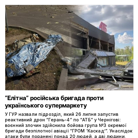
“Елітна” російська бригада проти
українського супермаркету
У ГУР назвали підрозділ, який 26 липня запустив
реактивний дрон “Герань-4” по “АТБ” у Чернігові:
воєнний злочин здійснила бойова група №3 окремої
бригади безпілотної авіації “ГРОМ ‘Каскад’”. Унаслідок
атаки були поранені понад 20 людей, а дві людини,