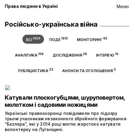
Права людини в Україні
Меню
Російсько-українська війна
1959
1610
95
ВСІ
ПОДІЇ
МОНІТОРИНГ
106
28
10
АНАЛІТИКА
ДОСЛІДЖЕННЯ
ІНТЕРВ’Ю
23
3
ПУБЛІЦИСТИКА
АНОНСИ ТА ОГОЛОШЕННЯ
Катували плоскогубцями, шуруповертом,
молотком і садовими ножицями
Українські правоохоронці повідомили про підозру
трьом учасникам незаконного збройного формування
“Бєзлєра”, які у 2014 році могли жорстоко катувати
волонтерку на Луганщині.