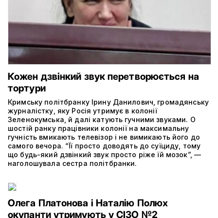
Кожен дзвінкий звук перетворюється на
тортури
Кримську політбранку Ірину Данилович, громадянську
журналістку, яку Росія утримує в колонії
Зеленокумська, й далі катують гучними звуками. О
шостій ранку працівники колонії на максимальну
гучність вмикають телевізор і не вимикають його до
самого вечора. “Її просто доводять до суїциду, тому
що будь-який дзвінкий звук просто ріже їй мозок”, —
наголошувала сестра політбранки.
Олега Платонова і Наталію Полюх
окупанти утримують у СІЗО №2