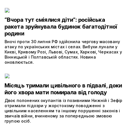
“Вчора тут сміялися діти”: російська
ракета зруйнувала будинок багатодітної
родини
Вночі проти 30 липня РФ здійснила чергову масовану
атаку по українських містах і селах. Вибухи лунали у
Києві, Кривому Розі, Львові, Сумах, Харкові, Черкасах у
Вінницькій і Полтавській областях. Новина
оновлюється.
Місяць тримали цивільного в підвалі, доки
його хвора мати помирала від голоду
Двоє полонених окупантів із позивними Нижній і Зефір
отримали підозри у жорстокому поводженні з
цивільним населенням та іншому порушенні законів і
звичаїв війни, вчиненому за попередньою змовою
групою осіб.