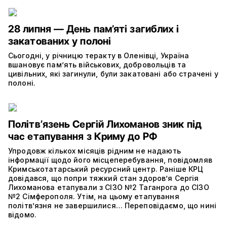
28 липня — День пам’яті загиблих і
закатованих у полоні
Сьогодні, у річницю теракту в Оленівці, Україна
вшановує пам’ять військових, добровольців та
цивільних, які загинули, були закатовані або страчені у
полоні.
Політвʼязень Сергій Лихоманов зник під
час етапування з Криму до РФ
Упродовж кількох місяців рідним не надають
інформації щодо його місцеперебування, повідомляв
Кримськотатарський ресурсний центр. Раніше КРЦ
довідався, що попри тяжкий стан здоров’я Сергія
Лихоманова етапували з СІЗО №2 Таганрога до СІЗО
№2 Сімферополя. Утім, на цьому етапування
політвʼязня не завершилися… Переповідаємо, що нині
відомо.