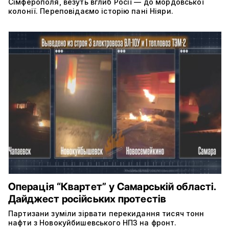
Сімферополя, везуть вглиб Росії — до мордовської
колонії. Переповідаємо історію пані Ніяри.
Операція “Квартет” у Самарській області.
Дайджест російських протестів
Партизани зуміли зірвати перекидання тисяч тонн
нафти з Новокуйбишевського НПЗ на фронт.