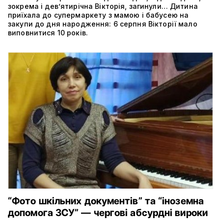
зокрема і дев’ятирічна Вікторія, загинули… Дитина
приїхала до супермаркету з мамою і бабусею на
закупи до дня народження: 6 серпня Вікторії мало
виповнитися 10 років.
“Фото шкільних документів” та “іноземна
допомога ЗСУ” — чергові абсурдні вироки