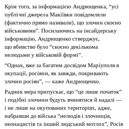
Крім того, за інформацією Андрющенка, “усі
публічні джерела Макіївки повідомляли
(фактично прямо називали), що злочин скоєно
військовими”. Посилаючись на інсайдерську
інформацію, Андрющенко стверджує,
що вбивство було “скоєно декількома
нелюдьми у військовій формі”.
“Однак, вже за багатим досвідом Маріуполя в
окупації, росіяни, як завжди, покривають
злочин росіян”, — каже Андрющенко.
Радник мера припускає, що “це лише початок”
і подібні злочини будуть вчинятися й надалі —
і не лише на окупованих територіях, адже,
набравши до війська “нелюдів і злочинців,
неонацистів та інший людський мотлох”, Росія