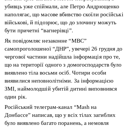
убивць уже спіймали, але Петро Андрющенко
наполягає, що масове вбивство скоїли російські
військові, й підозрює, що до злочину можуть
бути причетні “вагнерівці”.
Як повідомляє незаконне “МВС”
самопроголошеної “ДНР”, увечері 26 грудня до
чергової частини надійшла інформація про те,
що на території одного з домогосподарств було
виявлено тіла восьми осіб. Чотири особи
виявилися неповнолітніми. За інформацією
ЗМІ, наймолодшій убитій дитині виповнився
один рік.
Російський телеграм-канал “Mash на
Донбассе” написав, що у всіх тілах загиблих
було виявлено багато поранень, а немовля