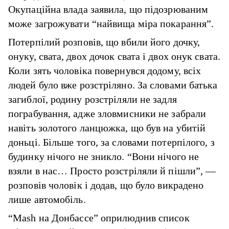
Окупаційна влада заявила, що підозрюваним
може загрожувати “найвища міра покарання”.
Потерпілий розповів, що вбили його дочку,
онуку, свата, двох дочок свата і двох онук свата.
Коли зять чоловіка повернувся додому, всіх
людей було вже розстріляно. За словами батька
загиблої, родину розстріляли не задля
пограбування, адже зловмисники не забрали
навіть золотого ланцюжка, що був на убитій
доньці. Більше того, за словами потерпілого, з
будинку нічого не зникло. “Вони нічого не
взяли в нас… Просто розстріляли й пішли”, —
розповів чоловік і додав, що було викрадено
лише автомобіль.
“Mash на Донбассе” оприлюднив список