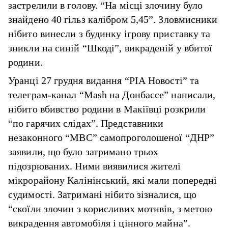
застрелили в голову. “На місці злочину було
знайдено 40 гільз калібром 5,45”. Зловмисники
нібито винесли з будинку ігрову приставку та
зникли на синій “Шкоді”, викраденій у вбитої
родини.
Уранці 27 грудня видання “РІА Новості” та
телеграм-канал “Mash на Донбассе” написали,
нібито вбивство родини в Макіївці розкрили
“по гарячих слідах”. Представники
незаконного “МВС” самопроголошеної “ДНР”
заявили, що було затримано трьох
підозрюваних. Ними виявилися жителі
мікрорайону Калінінський, які мали попередні
судимості. Затримані нібито зізналися, що
“скоїли злочин з корисливих мотивів, з метою
викрадення автомобіля і цінного майна”.