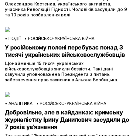
Олександра Костенка, українського активіста,
учасника Революції Гідності. Чоловіків засудили до 9
та 10 років позбавлення волі.
•
ПОДІЇ
•
РОСІЙСЬКО-УКРАЇНСЬКА ВІЙНА
У російському полоні перебуває понад 3
тисячі українських військовослужбовців
Щонайменше 15 тисяч українських
військовослужбовців зникли безвісти. Такі дані
озвучила уповноважена Президента з питань
забезпечення прав захисників Альона Вербицька.
•
АНАЛІТИКА
•
РОСІЙСЬКО-УКРАЇНСЬКА ВІЙНА
Добровільно, але в кайданках: кримську
журналістку Ірину Данилович засудили до
7 років ув’язнення
Так званий “Феодосійський міський суд” проігнорував