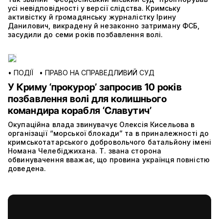
усі невідповідності у версії слідства. Кримську
активістку й громадянську журналістку Ірину
Данилович, викрадену й незаконно затриману ФСБ,
засудили до семи років позбавлення волі.
•
ПОДІЇ
•
ПРАВО НА СПРАВЕДЛИВИЙ СУД
У Криму ‘прокурор’ запросив 10 років
позбавлення волі для колишнього
командира корабля ‘Славутич’
Окупаційна влада звинувачує Олексія Кисельова в
організації “морської блокади” та в приналежності до
кримськотатарського добровольчого батальйону імені
Номана Челебіджихана. Т. звана сторона
обвинувачення вважає, що провина українця повністю
доведена.