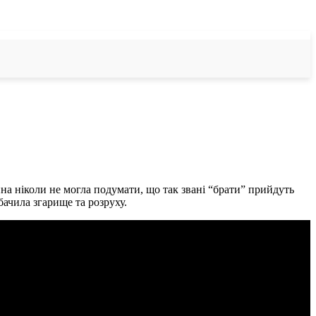
ина ніколи не могла подумати, що так звані “брати” прийдуть
бачила згарище та розруху.