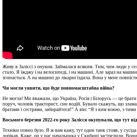
Живу в Заліссі з онуком. Займалася всяким. Тим, чим люди у сел
стало. Я їжджу і на велосипеді, і на машині. Але зараз на машині
згинається. А на машині до лікарні їздила. Вона у мене повніст
Чи могли уявити, що буде повномасштабна війна?
Не могла! Ми вважали, що Україна, Росія і Білорусь — це брати
поруч, чоловік тракторист, син водій. Бувало скажуть, що злама
братами і сестрами, забирайтеся!” А він: “Я з ким воюю, з ти
Восьмого березня 2022-го року Залісся окупували, що тут ві
Техніки повно було. Я ж вам кажу, тут один танк стояв, у сусід
дорікав. Каже, он у нас начальника у Скибині застрелили. Вони 