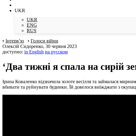
UKR
UKR
ENG
RUS
•
Інтерв’ю
•
Голоси війни
Олексій Сидоренко
,
30 червня 2023
доступно:
in English
на русском
‘Два тижні я спала на сирій з
Ірина Коваленко відзначила золоте весілля та займалася мирним
вбивати та руйнувати будинки. Їй довелося виїжджати з окупаці