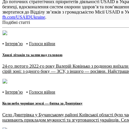
До поточних стратегічних пріоритетів діяльності USAID в Укра
безпеці, вдосконалення систем охорони здоров’я та пом’якшенн
звертатися до Відділу зв’язків з громадськістю Місії USAID в Ук
fb.com/USAIDUkraine
.
Подібні статті
•
Інтерв’ю
•
Голоси війни
Хвилі літаків та залпи над головою
24-го лютого 2022-го року Валерій Ковінько з родиною виїхали
сірій зоні: з одного боку — ЗСУ, з іншого — росіяни. Найстрашн
•
Інтерв’ю
•
Голоси війни
Коли небо чорніше землі — битва за Дмитрівку
Село Дмитрівка у Бучанському районі Київської області було ча
називають прикладом мужності та згуртованості українців. Село 