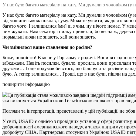
У нас було багато матеріалу на хату. Ми думали з чоловіком (у н
У нас було багато матеріалу на хату. Ми думали з чоловіком (у 
від машини також поклав, гуму. Можете уявити, як довго воно го
багато чого. І залишилися [ми] ні з чим, ну нічого немає. У ме
чим жувати. Нам секатор і пилку привезли, бо весна ж, дерева 
нормальні люди не знають, хай вони знають.
Чи змінилося ваше ставлення до росіян?
Боже, повністю! В мене у Горькому є родичі. Вони все одно не ус
заїжджали. Навіть посилки, бувало, просила, вони присилали те,
друзями… І оце подумав би хтось, що білоруси та росіяни напад
було. А тепер залишилися… Гроші, що в нас були, пішли на дах, 
поширити інформацію
Ця публікація стала можливою завдяки щедрій підтримці ам
яка виконується Українською Гельсінською спілкою з прав люд
Погляди та інтерпретації, представлені у цій публікації, не о
У світі, USAID є однією з провідних установ у сфері розвитку,
доброчинності американського народу, а також підтримує просу
добробуту США. Партнерські стосунки з Україною USAID підтрим