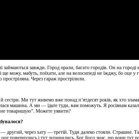
і займаються завжди. Город орали, багато городів. Он на городі ка
 ще можу, мабуть, поїхати, але на велосипеді не їжджу, бо оце у г
ю простріляна. Через гараж прострілили.
 й сестри. Ми тут живемо вже понад п’ятдесят років, як хто злама
лася машина. А ми — їдьте туди, вам поможуть. Я росіянам казала
ми не товаришую”. Можете уявити?
дбувалося?
а — другий, через хату — третій. Туди далеко стояли. Страшне. Т
оце повернулись і тут зупинились. Бог його знає, що вони тут ро