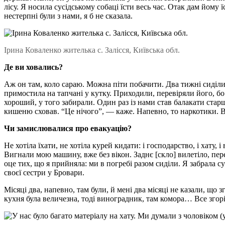
лісу. Я носила сусідському собаці їсти весь час. Отак дам йому 
нестерпні були з нами, я б не сказала.
Ірина Коваленко жителька с. Залісся, Київська обл.
Де ви ховались?
Аж он там, коло сараю. Можна піти побачити. Два тижні сиділи. 
примостила на тапчані у кутку. Приходили, перевіряли його, бо
хороший, у того забирали. Один раз із нами став балакати старш
кишеню сховав. “Це нічого”, — каже. Напевно, то наркотики. В
Чи замислювалися про евакуацію?
Не хотіла їхати, не хотіла курей кидати: і господарство, і хату
Вигнали мою машину, вже без вікон. Заднє [скло] вилетіло, пере
оце тих, що я прийняла: ми в погребі разом сиділи. Я забрала су
своєї сестри у Бровари.
Місяці два, напевно, там були, й мені два місяці не казали, що з
кухня була величезна, тоді виноградник, там комора… Все згор