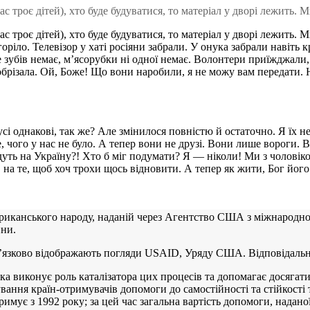
ас троє дітей), хто буде будуватися, то матеріал у дворі лежить.
нас троє дітей), хто буде будуватися, то матеріал у дворі лежить.
ріло. Телевізор у хаті росіяни забрали. У онука забрали навіть 
не зубів немає, м’ясорубки ні одної немає. Волонтери приїжджали
обрізала. Ой, Боже! Що вони наробили, я не можу вам передати. Н
і однакові, так же? Але змінилося повністю й остаточно. Я їх нена
 чого у нас не було. А тепер вони не друзі. Вони лише вороги. В
уть на Україну?! Хто б міг подумати? Я — ніколи! Ми з чоловіко
на те, щоб хоч трохи щось відновити. А тепер як жити, Бог його 
ериканського народу, наданій через Агентство США з міжнародно
ини.
бов’язково відображають погляди USAID, Уряду США. Відповідальні
 яка виконує роль каталізатора цих процесів та допомагає досяга
вання країн-отримувачів допомоги до самостійності та стійкості
ує з 1992 року; за цей час загальна вартість допомоги, наданої