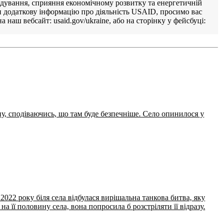
рядування, сприяння економічному розвитку та енергетичній
ти додаткову інформацію про діяльність USAID, просимо вас
 наш вебсайт: usaid.gov/ukraine, або на сторінку у фейсбуці:
ну, сподіваючись, що там буде безпечніше. Село опинилося у
2022 року біля села відбулася вирішальна танкова битва, яку
а її половину села, вона попросила б розстріляти її відразу.