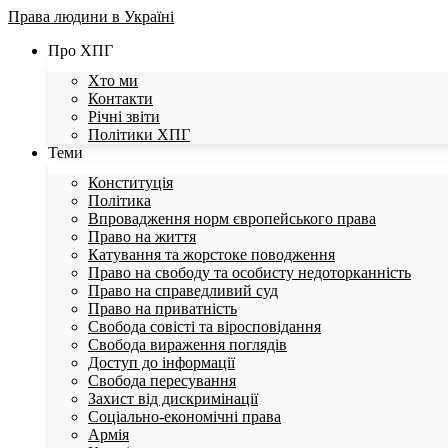
Права людини в Україні
Про ХПГ
Хто ми
Контакти
Річні звіти
Політики ХПГ
Теми
Конституція
Політика
Впровадження норм європейського права
Право на життя
Катування та жорстоке поводження
Право на свободу та особисту недоторканність
Право на справедливий суд
Право на приватність
Свобода совісті та віросповідання
Свобода вираження поглядів
Доступ до інформації
Свобода пересування
Захист від дискримінації
Соціально-економічні права
Армія