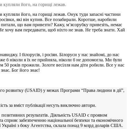
 Ми купляли його, на горищі лежав.
 Ми купляли його, на горищі лежав. Онук туди запасні частини
кросівки, які він купив. Все позабирали. Коротше, наробили
, питали, що вам привезти? Кажу, м’ясорубку привезіть, немає
е хочу вам передавати, щоб ніхто не знав. Не треба знати. Хай
виджу. І білорусів, і росіян. Білоруси у нас знайомі, до нас
же б ніколи я їх не прийняла, ніколи б не допомогла. Ми були
м 50 років прожили. Золоте весілля нам діти робили. Все у нас
знає. Бог його знає!
го розвитку (USAID) у межах Програми “Права людини в дії”,
сть за вміст публікації несуть виключно автори.
ти позитивних результатів. Діяльність USAID є проявом
 та сприяє забезпеченню національної безпеки та економічного
 Україні з боку Агентства, склала понад 9 млрд доларів США.