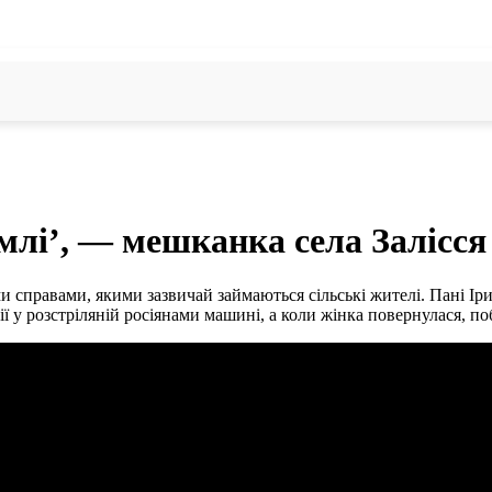
емлі’, — мешканка села Залісся
и справами, якими зазвичай займаються сільські жителі. Пані Ір
ї у розстріляній росіянами машині, а коли жінка повернулася, по