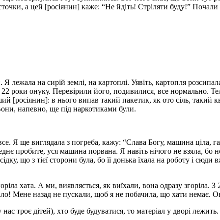
їсточки, а цей [росіянин] каже: “Не йдіть! Стріляти буду!” Почал
Я лежала на сирій землі, на картоплі. Уявіть, картопля розсипала
 22 роки онуку. Перевірили його, подивилися, все нормально. Те
ий [росіянин]: в нього випав такий пакетик, як ото сіль, такий к
они, напевно, ще під наркотиками були.
, і все. Я ще виглядала з погреба, кажу: “Слава Богу, машина ціла
днє пробите, уся машина порвана. Я навіть нічого не взяла, бо не
сідку, що з тієї сторони була, бо її донька їхала на роботу і сюд
горіла хата. А ми, виявляється, як виїхали, вона одразу згоріла. З
іло!
Мене назад не пускали, щоб я не побачила, що хати немає. Он