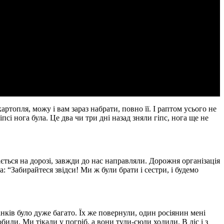
ртопля, можу і вам зараз набрати, повно її. І раптом усього не
іпсі нога була. Це два чи три дні назад зняли гіпс, нога ще не
ється на дорозі, завжди до нас направляли. Дорожня організація
: “Забирайтеся звідси! Ми ж були брати і сестри, і будемо
анків було дуже багато. Їх же повернули, один росіянин мені
били. Ми тікали у погріб, а вони туди-сюди ходили. В ліс і з