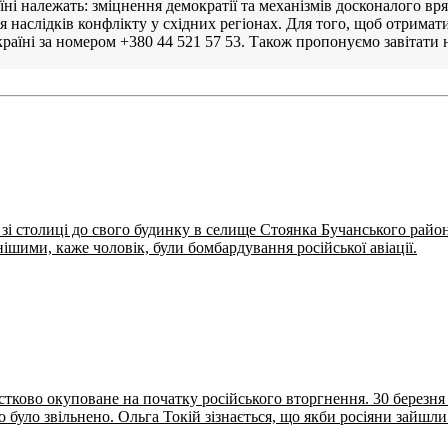
їні належать: зміцнення демократії та механізмів досконалого в
я наслідків конфлікту у східних регіонах. Для того, щоб отрима
раїні за номером +380 44 521 57 53. Також пропонуємо завітати на
 зі столиці до свого будинку в селище Стоянка Бучанського райо
ішими, каже чоловік, були бомбардування російської авіації.
стково окуповане на початку російського вторгнення. 30 березня 
було звільнено. Ольга Токій зізнається, що якби росіяни зайшли н