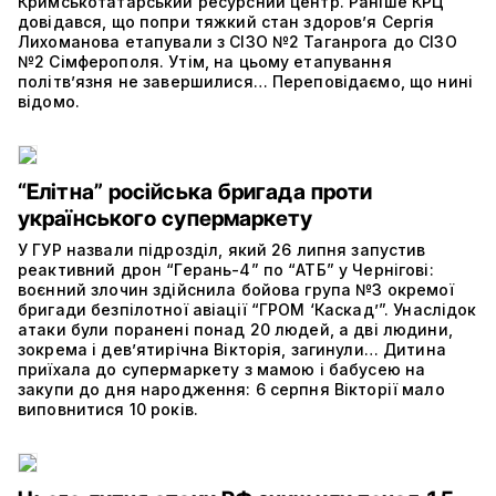
Кримськотатарський ресурсний центр. Раніше КРЦ
довідався, що попри тяжкий стан здоров’я Сергія
Лихоманова етапували з СІЗО №2 Таганрога до СІЗО
№2 Сімферополя. Утім, на цьому етапування
політвʼязня не завершилися… Переповідаємо, що нині
відомо.
“Елітна” російська бригада проти
українського супермаркету
У ГУР назвали підрозділ, який 26 липня запустив
реактивний дрон “Герань-4” по “АТБ” у Чернігові:
воєнний злочин здійснила бойова група №3 окремої
бригади безпілотної авіації “ГРОМ ‘Каскад’”. Унаслідок
атаки були поранені понад 20 людей, а дві людини,
зокрема і дев’ятирічна Вікторія, загинули… Дитина
приїхала до супермаркету з мамою і бабусею на
закупи до дня народження: 6 серпня Вікторії мало
виповнитися 10 років.