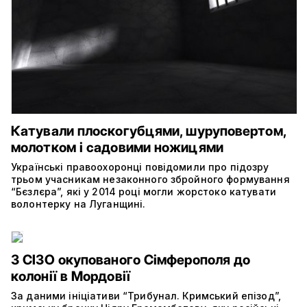
Катували плоскогубцями, шуруповертом,
молотком і садовими ножицями
Українські правоохоронці повідомили про підозру
трьом учасникам незаконного збройного формування
“Бєзлєра”, які у 2014 році могли жорстоко катувати
волонтерку на Луганщині.
З СІЗО окупованого Сімферополя до
колонії в Мордовії
За даними ініціативи “Трибунал. Кримський епізод”,