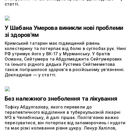
статті.
У Шабана Умерова виникли нові проблеми
зі здоров’ям
Кримський татарин має підвищений рівень
холестерину та потерпає від болю в суглобах рук. Нині
РФ утримує його у ВК-17 у Мурманську. У братів
Османа, Сейтумера та Абдулмеджита Сейтумерових
та їхнього рідного дядька Рустема Сейтмеметова
також погіршилося здоров’я в російському ув’язненні.
Докладніше — у статті.
Без належного знеболення та лікування
Тофіку Абдулгазієву, якого перевели до
терапевтичного відділення в туберкульозній лікарні
№3 в Челябінську, й далі гіршає. Політвʼязню важко
пересуватися, він потерпає від запаморочень і нудоти
та має різкі коливання рівня цукру. Ленур Халілов,