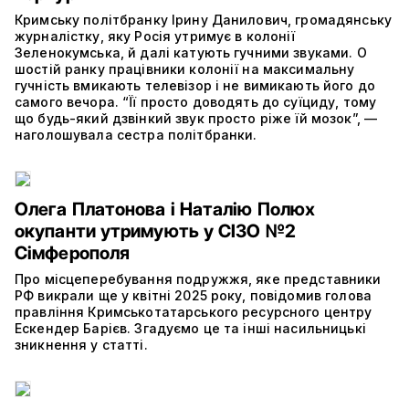
Кримську політбранку Ірину Данилович, громадянську
журналістку, яку Росія утримує в колонії
Зеленокумська, й далі катують гучними звуками. О
шостій ранку працівники колонії на максимальну
гучність вмикають телевізор і не вимикають його до
самого вечора. “Її просто доводять до суїциду, тому
що будь-який дзвінкий звук просто ріже їй мозок”, —
наголошувала сестра політбранки.
Олега Платонова і Наталію Полюх
окупанти утримують у СІЗО №2
Сімферополя
Про місцеперебування подружжя, яке представники
РФ викрали ще у квітні 2025 року, повідомив голова
правління Кримськотатарського ресурсного центру
Ескендер Барієв. Згадуємо це та інші насильницькі
зникнення у статті.