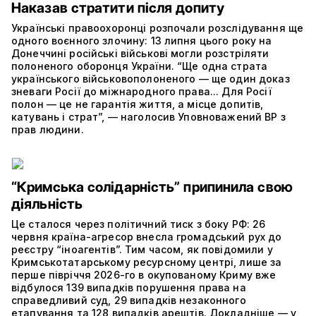
Наказав стратити після допиту
Українські правоохоронці розпочали розслідування ще
одного воєнного злочину: 13 липня цього року на
Донеччині російські військові могли розстріляти
полоненого оборонця України. “Ще одна страта
українського військовополоненого — ще один доказ
зневаги Росії до міжнародного права... Для Росії
полон — це не гарантія життя, а місце допитів,
катувань і страт”, — наголосив Уповноважений ВР з
прав людини.
“Кримська солідарність” припинила свою
діяльність
Це сталося через політичний тиск з боку РФ: 26
червня країна-агресор внесла громадський рух до
реєстру “іноагентів”. Тим часом, як повідомили у
Кримськотатарському ресурсному центрі, лише за
перше півріччя 2026-го в окупованому Криму вже
відбулося 139 випадків порушення права на
справедливий суд, 29 випадків незаконного
етапування та 128 випадків арештів. Докладніше — у