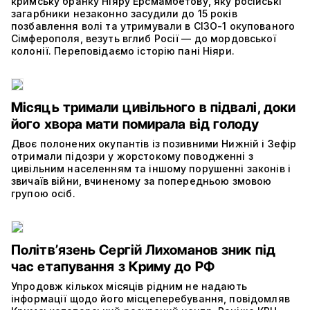
кримську бранку Ніяру Ерсмамбетову, яку російські
загарбники незаконно засудили до 15 років
позбавлення волі та утримували в СІЗО-1 окупованого
Сімферополя, везуть вглиб Росії — до мордовської
колонії. Переповідаємо історію пані Ніяри.
Місяць тримали цивільного в підвалі, доки
його хвора мати помирала від голоду
Двоє полонених окупантів із позивними Нижній і Зефір
отримали підозри у жорстокому поводженні з
цивільним населенням та іншому порушенні законів і
звичаїв війни, вчиненому за попередньою змовою
групою осіб.
Політвʼязень Сергій Лихоманов зник під
час етапування з Криму до РФ
Упродовж кількох місяців рідним не надають
інформації щодо його місцеперебування, повідомляв