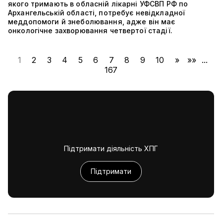
якого тримають в обласній лікарні УФСВП РФ по
Архангельській області, потребує невідкладної
меддопомоги й знеболювання, адже він має
онкологічне захворювання четвертої стадії.
1
2
3
4
5
6
7
8
9
10
»
»»
...
167
Підтримати діяльність ХПГ
Підтримати