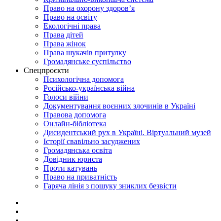
Право на охорону здоров’я
Право на освіту
Екологічні права
Права дітей
Права жінок
Права шукачів притулку
Громадянське суспільство
Спецпроєкти
Психологічна допомога
Російсько-українська війна
Голоси війни
Документування воєнних злочинів в Україні
Правова допомога
Онлайн-бібліотека
Дисидентський рух в Україні. Віртуальний музей
Історії свавільно засуджених
Громадянська освіта
Довідник юриста
Проти катувань
Право на приватність
Гаряча лінія з пошуку зниклих безвісти