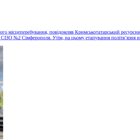
його місцеперебування, повідомляв Кримськотатарський ресурсн
 СІЗО №2 Сімферополя. Утім, на цьому етапування політвʼязня 