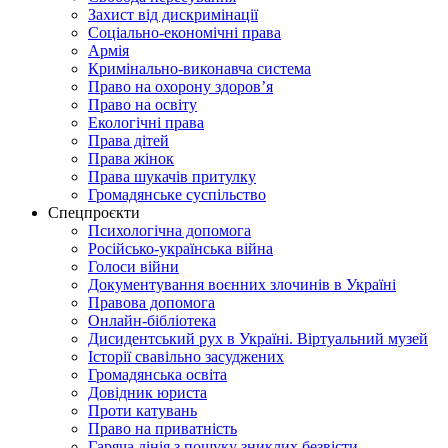
Захист від дискримінації
Соціально-економічні права
Армія
Кримінально-виконавча система
Право на охорону здоров’я
Право на освіту
Екологічні права
Права дітей
Права жінок
Права шукачів притулку
Громадянське суспільство
Спецпроєкти
Психологічна допомога
Російсько-українська війна
Голоси війни
Документування воєнних злочинів в Україні
Правова допомога
Онлайн-бібліотека
Дисидентський рух в Україні. Віртуальний музей
Історії свавільно засуджених
Громадянська освіта
Довідник юриста
Проти катувань
Право на приватність
Гаряча лінія з пошуку зниклих безвісти