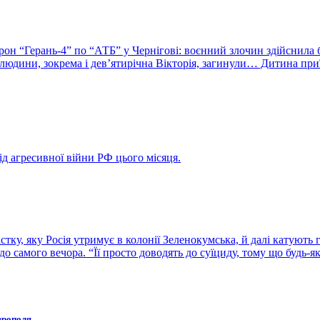
рон “Герань-4” по “АТБ” у Чернігові: воєнний злочин здійснила
і людини, зокрема і дев’ятирічна Вікторія, загинули… Дитина при
ід агресивної війни РФ цього місяця.
ку, яку Росія утримує в колонії Зеленокумська, й далі катують 
о самого вечора. “Її просто доводять до суїциду, тому що будь-
ерополя