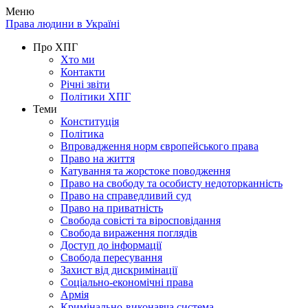
Меню
Права людини в Україні
Про ХПГ
Хто ми
Контакти
Річні звіти
Політики ХПГ
Теми
Конституція
Політика
Впровадження норм європейського права
Право на життя
Катування та жорстоке поводження
Право на свободу та особисту недоторканність
Право на справедливий суд
Право на приватність
Свобода совісті та віросповідання
Свобода вираження поглядів
Доступ до інформації
Свобода пересування
Захист від дискримінації
Соціально-економічні права
Армія
Кримінально-виконавча система