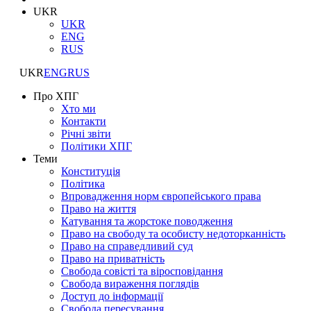
UKR
UKR
ENG
RUS
UKR
ENG
RUS
Про ХПГ
Хто ми
Контакти
Річні звіти
Політики ХПГ
Теми
Конституція
Політика
Впровадження норм європейського права
Право на життя
Катування та жорстоке поводження
Право на свободу та особисту недоторканність
Право на справедливий суд
Право на приватність
Свобода совісті та віросповідання
Свобода вираження поглядів
Доступ до інформації
Свобода пересування