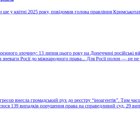
ще у квітні 2025 року, повідомив голова правління Кримськотата
оєнного злочину: 13 липня цього року на Донеччині російські в
неваги Росії до міжнародного права... Для Росії полон — це не г
агресор внесла громадський рух до реєстру “іноагентів”. Тим ча
лося 139 випадків порушення права на справедливий суд, 29 вип