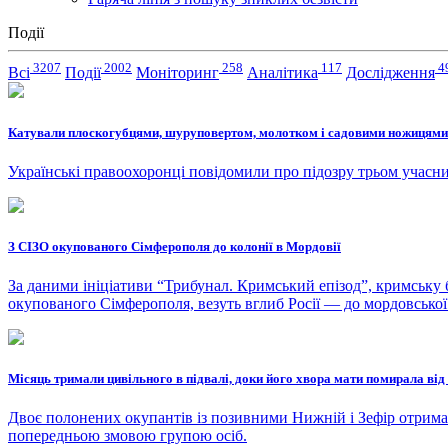
Події
3207
2002
258
117
4
Всі
Події
Моніторинг
Аналітика
Дослідження
Катували плоскогубцями, шуруповертом, молотком і садовими ножицями
Українські правоохоронці повідомили про підозру трьом учасн
З СІЗО окупованого Сімферополя до колонії в Мордовії
За даними ініціативи “Трибунал. Кримський епізод”, кримську 
окупованого Сімферополя, везуть вглиб Росії — до мордовської 
Місяць тримали цивільного в підвалі, доки його хвора мати помирала від
Двоє полонених окупантів із позивними Нижній і Зефір отримал
попередньою змовою групою осіб.