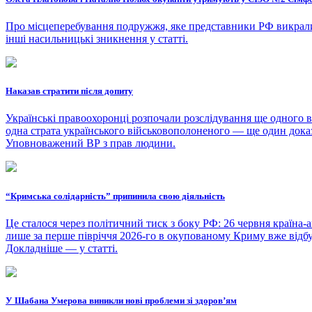
Про місцеперебування подружжя, яке представники РФ викрали 
інші насильницькі зникнення у статті.
Наказав стратити після допиту
Українські правоохоронці розпочали розслідування ще одного в
одна страта українського військовополоненого — ще один доказ з
Уповноважений ВР з прав людини.
“Кримська солідарність” припинила свою діяльність
Це сталося через політичний тиск з боку РФ: 26 червня країна-
лише за перше півріччя 2026-го в окупованому Криму вже відбу
Докладніше — у статті.
У Шабана Умерова виникли нові проблеми зі здоров’ям