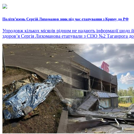
Політвʼязень Сергій Лихоманов зник під час етапування з Криму до РФ
Упродовж кількох місяців рідним не надають інформації щодо 
здоров’я Сергія Лихоманова етапували з СІЗО №2 Таганрога до