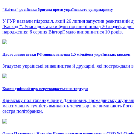
“Елітна” російська бригада проти українського супермаркету
У ГУР назвали підрозділ, який 26 липня запустив реактивний д
‘Каскад’”. Унаслідок атаки були поранені понад 20 людей, а дв
народження: 6 серпня Вікторії мало виповнитися 10 років.
Цього липня атаки РФ знищили понад 1,5 мільйона українських книжок
Згадуємо українські видавництва й друкарні, які постраждали в
Кожен дзвінкий звук перетворюється на тортури
Кримську політбранку Ірину Данилович, громадянську журналіст
максимальну гучність вмикають телевізор і не вимикають його д
сестра політбранки.
Олега Платонова і Наталію Полюх окупанти утримують у СІЗО №2 Сімф