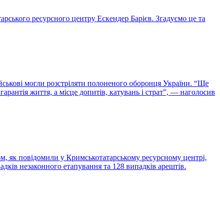
рського ресурсного центру Ескендер Барієв. Згадуємо це та
ійськові могли розстріляти полоненого оборонця України. “Ще
арантія життя, а місце допитів, катувань і страт”, — наголосив
сом, як повідомили у Кримськотатарському ресурсному центрі,
адків незаконного етапування та 128 випадків арештів.