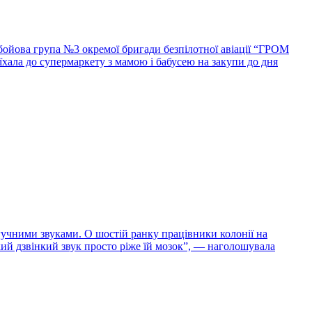
 бойова група №3 окремої бригади безпілотної авіації “ГРОМ
їхала до супермаркету з мамою і бабусею на закупи до дня
гучними звуками. О шостій ранку працівники колонії на
який дзвінкий звук просто ріже їй мозок”, — наголошувала