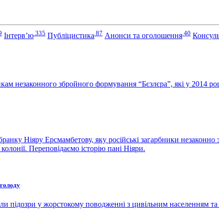
9
335
87
40
Інтерв’ю
Публіцистика
Анонси та оголошення
Консуль
икам незаконного збройного формування “Бєзлєра”, які у 2014 ро
бранку Ніяру Ерсмамбетову, яку російські загарбники незаконно 
колонії. Переповідаємо історію пані Ніяри.
 голоду
и підозри у жорстокому поводженні з цивільним населенням та і