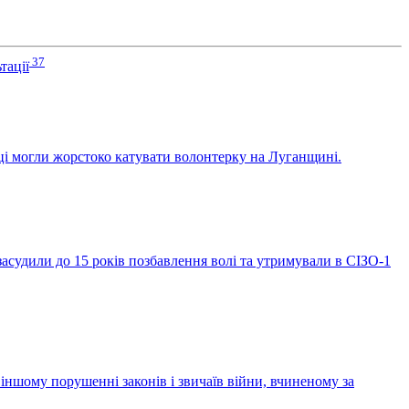
37
тації
ці могли жорстоко катувати волонтерку на Луганщині.
засудили до 15 років позбавлення волі та утримували в СІЗО-1
ншому порушенні законів і звичаїв війни, вчиненому за