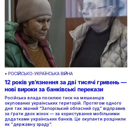
•
РОСІЙСЬКО-УКРАЇНСЬКА ВІЙНА
12 років ув’язнення за дві тисячі гривень —
нові вироки за банківські перекази
Російська влада посилює тиск на мешканців
окупованих українських територій. Протягом одного
дня так званий “Запорізький обласний суд” відправив
за ґрати двох жінок — за користування мобільними
додатками українських банків. Це окупанти розцінили
як “державну зраду”.