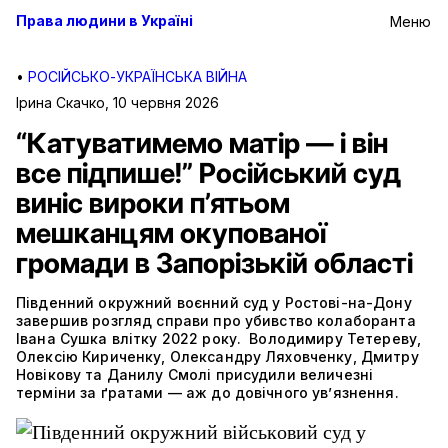
Права людини в Україні
Меню
•
РОСІЙСЬКО-УКРАЇНСЬКА ВІЙНА
Ірина Скачко
,
10 червня 2026
“Катуватимемо матір — і він
все підпише!” Російський суд
виніс вироки п’ятьом
мешканцям окупованої
громади в Запорізькій області
Південний окружний воєнний суд у Ростові-на-Дону
завершив розгляд справи про убивство колаборанта
Івана Сушка влітку 2022 року. Володимиру Тетереву,
Олексію Кириченку, Олександру Ляховченку, Дмитру
Новікову та Данилу Смолі присудили величезні
терміни за ґратами — аж до довічного ув’язнення.