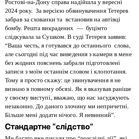
Ростові-на-Дону справа
надійшла
у вересні
2024 року. За версією обвинувачення Тетерев
забрав за схованки та встановив на автівці
бомбу. Решта викрадених — буцімто
слідкувала за Сушком. В суді Тетерев заявив:
“Ваша честь, я готувався до останнього слова,
але сьогодні під час виведення з камери в мене
без жодних пояснень забрали підготовлені
записи з моїм останнім словом і клопотання.
Тому я просто скажу: це звинувачення я не
визнаю в повному обсязі. Як я вказував раніше
у своєму виступі, вважаю, що нас засуджують
незаконно. До даного злочину ми непричетні.
Більше мені додати нічого. Я невинний”.
Стандартне “слідство”
Ми багато вже писали про “розслідчі дії”, які