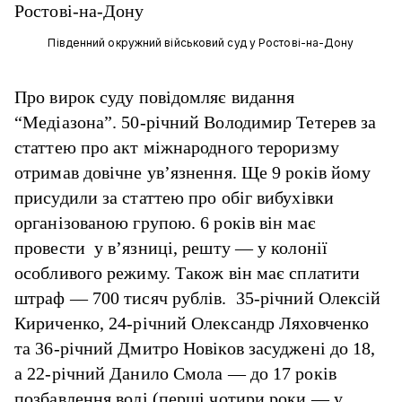
Південний окружний військовий суд у Ростові-на-Дону
Про вирок суду
повідомляє
видання
“Медіазона”. 50-річний Володимир Тетерев за
статтею про акт міжнародного тероризму
отримав довічне ув’язнення. Ще 9 років йому
присудили за статтею про обіг вибухівки
організованою групою. 6 років він має
провести у в’язниці, решту — у колонії
особливого режиму. Також він має сплатити
штраф — 700 тисяч рублів. 35-річний Олексій
Кириченко, 24-річний Олександр Ляховченко
та 36-річний Дмитро Новіков засуджені до 18,
а 22-річний Данило Смола — до 17 років
позбавлення волі (перші чотири роки — у