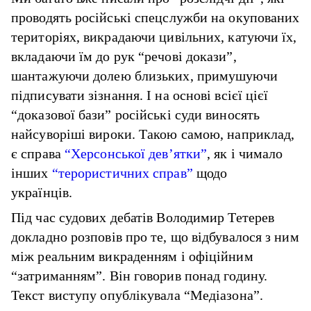
проводять російські спецслужби на окупованих
територіях, викрадаючи цивільних, катуючи їх,
вкладаючи їм до рук “речові докази”,
шантажуючи долею близьких, примушуючи
підписувати зізнання. І на основі всієї цієї
“доказової бази” російські суди виносять
найсуворіші вироки. Такою самою, наприклад,
є справа
“Херсонської дев’ятки”
, як і чимало
інших
“терористичних справ”
щодо
українців.
Під час судових дебатів Володимир Тетерев
докладно розповів про те, що відбувалося з ним
між реальним викраденням і офіційним
“затриманням”. Він говорив понад годину.
Текст виступу
опублікувала
“Медіазона”.