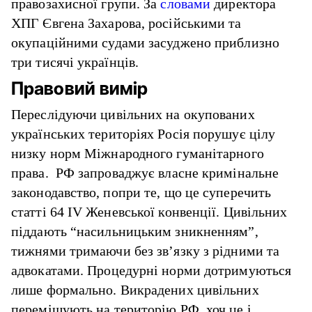
правозахисної групи. За
словами
директора
ХПГ Євгена Захарова, російськими та
окупаційними судами засуджено приблизно
три тисячі українців.
Правовий вимір
Переслідуючи цивільних на окупованих
українських територіях Росія порушує цілу
низку норм Міжнародного гуманітарного
права. РФ запроваджує власне кримінальне
законодавство, попри те, що це суперечить
статті 64 IV Женевської конвенції. Цивільних
піддають “насильницьким зникненням”,
тижнями тримаючи без зв’язку з рідними та
адвокатами. Процедурні норми дотримуються
лише формально. Викрадених цивільних
переміщують на територію РФ, хоч це і