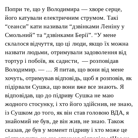
Попри те, що у Володимира — хворе серце,
його катували електричним струмом. Такі
“сеанси” кати називали “дзвінками Леніну у
Смольний” та “дзвінками Берії”. “У мене
склалося відчуття, що ці люди, якщо їх можна
назвати людьми, отримували задоволення від
тортур і побоїв, як садисти, — розповідав
Володимир. — … Я питав, що вони від мене
хочуть, отримував відповідь, щоб я розповів, як
підірвали Сушка, що вони вже все знають. Я
відповідав, що до підриву Сушка не маю
жодного стосунку, і хто його здійснив, не знаю,
із Сушком до того, як він став головою ВДА, я
знайомий не був, де він жив, не знаю. Також
сказав, де був у момент підриву і хто може це