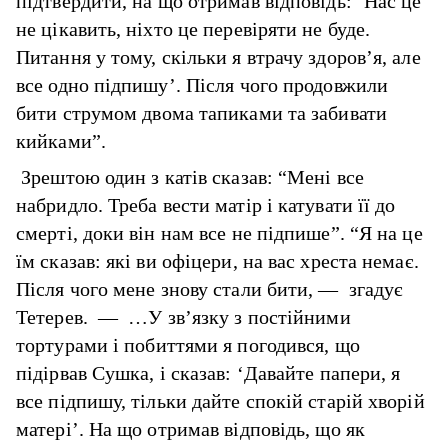
підтвердити, на що отримав відповідь: ‘Нас це
не цікавить, ніхто це перевіряти не буде.
Питання у тому, скільки я втрачу здоров’я, але
все одно підпишу’. Після чого продовжили
бити струмом двома тапиками та забивати
кийками”.
Зрештою один з катів сказав: “Мені все
набридло. Треба вести матір і катувати її до
смерті, доки він нам все не підпише”. “Я на це
їм сказав: які ви офіцери, на вас хреста немає.
Після чого мене знову стали бити, — згадує
Тетерев. — …У зв’язку з постійними
тортурами і побиттями я погодився, що
підірвав Сушка, і сказав: ‘Давайте папери, я
все підпишу, тільки дайте спокій старій хворій
матері’. На що отримав відповідь, що як