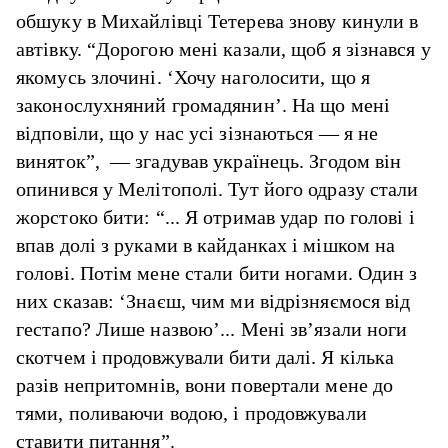
обшуку в Михайлівці Тетерева знову кинули в
автівку. “Дорогою мені казали, щоб я зізнався у
якомусь злочині. ‘Хочу наголосити, що я
законослухняний громадянин’. На що мені
відповіли, що у нас усі зізнаються — я не
виняток”, — згадував українець. Згодом він
опинився у Мелітополі. Тут його одразу стали
жорстоко бити: “... Я отримав удар по голові і
впав долі з руками в кайданках і мішком на
голові. Потім мене стали бити ногами. Один з
них сказав: ‘Знаєш, чим ми відрізняємося від
гестапо? Лише назвою’... Мені зв’язали ноги
скотчем і продовжували бити далі. Я кілька
разів непритомнів, вони повертали мене до
тями, поливаючи водою, і продовжували
ставити питання”.