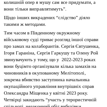
колишній опер я мушу сам все придумати, а
вони тільки виправлятимуть”.
Щодо інших викрадених
“слідство” діяло
такими ж методами
.
Тим часом в Південному окружному
військовому суді
триває розгляд
іншої справи
про замах на колаборантів. Сергія Євтушенка,
Ігоря Гараніна, Сергія Гаркушу та Олену Рой
звинувачують у тому, що у 2022-2023 роках
вони буцімто організували кілька замахів на
чиновників в окупованому Мелітополі,
зокрема вбивство заступника начальника
окупаційного управління внутрішніх справ
Олександра Міщенка у квітні 2023 року.
Четвірці закидають “участь у терористичній
спільноті, незаконний обіг вибухівки,