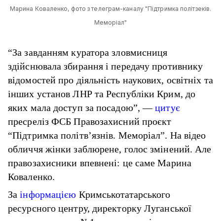
Марина Коваленко, фото з телеграм-каналу "Підтримка політзеків.
Меморіал"
“За завданням куратора зловмисниця
здійснювала збирання і передачу противнику
відомостей про діяльність наукових, освітніх та
інших установ ЛНР та Республіки Крим, до
яких мала доступ за посадою”, —
цитує
пресреліз ФСБ Правозахисний проєкт
“Підтримка політв’язнів. Меморіал”. На відео
обличчя жінки заблюрене, голос змінений. Але
правозахисники впевнені: це саме Марина
Коваленко.
За
інформацією
Кримськотатарського
ресурсного центру, директорку Луганської