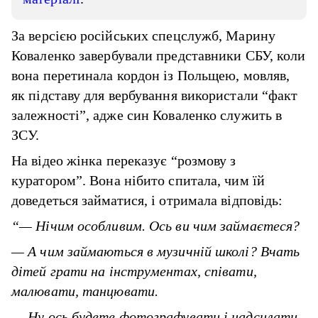
За версією російських спецслужб, Марину
Коваленко завербували представники СБУ, коли
вона перетинала кордон із Польщею, мовляв,
як підставу для вербування використали “факт
залежності”, адже син Коваленко служить в
ЗСУ.
На відео жінка переказує “розмову з
куратором”. Вона нібито спитала, чим їй
доведеться займатися, і отримала відповідь:
“— Нічим особливим. Ось ви чим займаєтеся?
— А чим займаються в музичній школі? Вчать
дітей грати на інструментах, співати,
малювати, танцювати.
— Ну ось будете фотографувати і надсилати