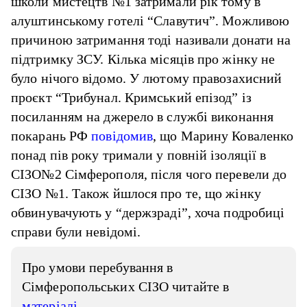
школи мистецтв №1 затримали рік тому в
алуштинському готелі “Славутич”. Можливою
причиною затримання тоді називали донати на
підтримку ЗСУ. Кілька місяців про жінку не
було нічого відомо. У лютому правозахисний
проєкт “Трибунал. Кримський епізод” із
посиланням на джерело в службі виконання
покарань РФ
повідомив
, що Марину Коваленко
понад пів року тримали у повній ізоляції в
СІЗО№2 Сімферополя, після чого перевели до
СІЗО №1. Також йшлося про те, що жінку
обвинувачують у “держзраді”, хоча подробиці
справи були невідомі.
Про умови перебування в
Сімферопольських СІЗО читайте в
матеріалі
.