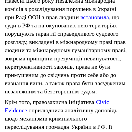
Навесні цього року Незалежна міжнародна
комісія з розслідування порушень в Україні
при Раді ООН з прав людини
встановила
, що
суди в РФ та на окупованих нею територіях
порушують гарантії справедливого судового
розгляду, викладені в міжнародному праві прав
людини та міжнародному гуманітарному праві,
зокрема принципи презумпції невинуватості,
неретроактивності законів, права не бути
примушеним до свідчень проти себе або до
визнання вини, а також права бути засудженим
незалежним та безстороннім судом.
Крім того, правозахисна ініціатива
Civic
Evidence
оприлюднила аналітичну доповідь
щодо механізмів кримінального
переслідування громадян України в РФ. Її