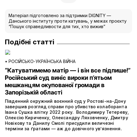
Матеріал підготовлено за підтримки DIGNITY —
Данського інституту проти катувань, у межах проєкту
“Пошук справедливости для тих, хто вижив”
Подібні статті
•
РОСІЙСЬКО-УКРАЇНСЬКА ВІЙНА
“Катуватимемо матір — і він все підпише!”
Російський суд виніс вироки п’ятьом
мешканцям окупованої громади в
Запорізькій області
Південний окружний воєнний суд у Ростові-на-Дону
завершив розгляд справи про убивство колаборанта
Івана Сушка влітку 2022 року. Володимиру Тетереву,
Олексію Кириченку, Олександру Ляховченку, Дмитру
Новікову та Данилу Смолі присудили величезні
терміни за ґратами — аж до довічного ув’язнення.