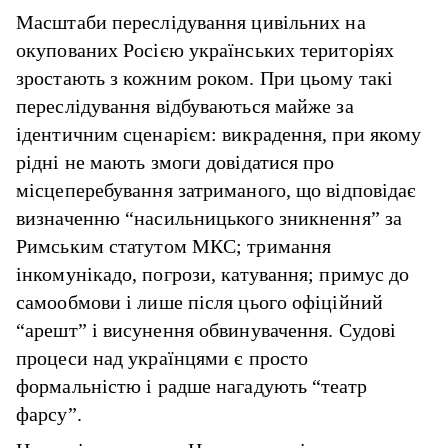
Масштаби переслідування цивільних на
окупованих Росією українських територіях
зростають з кожним роком. При цьому такі
переслідування відбуваються майже за
ідентичним сценарієм: викрадення, при якому
рідні не мають змоги довідатися про
місцеперебування затриманого, що відповідає
визначенню “насильницького зникнення” за
Римським статутом МКС; тримання
інкомунікадо, погрози, катування; примус до
самообмови і лише після цього офіційний
“арешт” і висунення обвинувачення. Судові
процеси над українцями є просто
формальністю і радше нагадують “театр
фарсу”.