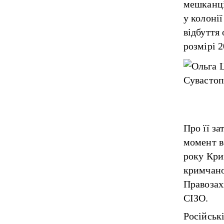
мешканці
у колоні
відбуття
розмірі 2
Про її за
момент в
року Кри
кримчано
Правозах
СІЗО.
Російськ