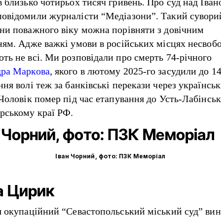
в близько чотирьох тисяч гривень. Про суд над Іван
повідомили
журналісти “Медіазони”. Такий сувори
ни поважного віку можна порівняти з довічним
ням. Адже важкі умови в російських місцях несвоб
ть не всі. Ми розповідали про смерть 74-річного
ра Маркова
, якого в лютому 2025-го засудили до 14
ння волі теж за банківські перекази через українсь
 Чоловік помер під час етапування до Усть-Лабінськ
рському краї РФ.
Іван Чорний, фото: ПЗК Меморіал
а Цирик
я окупаційний “Севастопольський міський суд”
вин