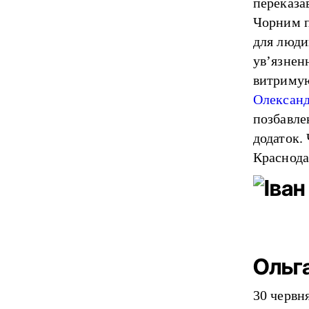
переказа
Чорним
для люди
ув’язнен
витримую
Олександ
позбавле
додаток.
Краснода
Ольг
30 червн