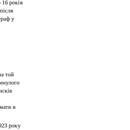
 16 років
після
траф у
на той
минулого
исків
мати в
023 року