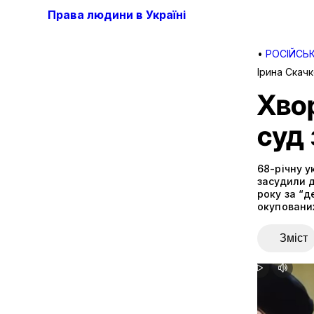
Права людини в Україні
•
РОСІЙСЬК
Ірина Скач
Хвор
суд 
68-річну у
засудили д
року за “д
окупованих