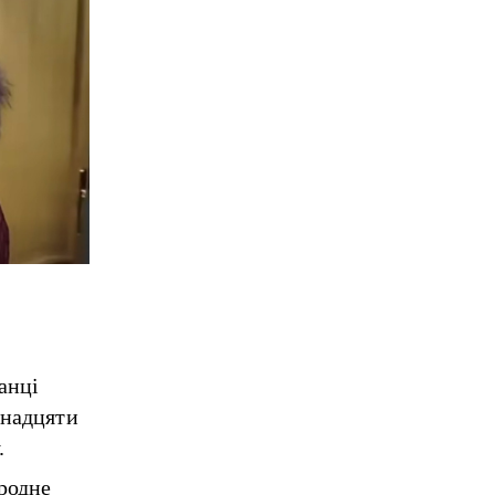
анці
инадцяти
.
ородне