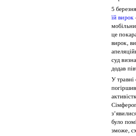
5 березн
їй вирок
мобільни
це покар
вирок, в
апеляцій
суд визна
додав пів
У травні
погіршив
активіст
Сімфероп
з’явилися
було пом
зможе, с