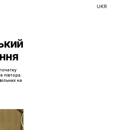
UKR
ський
ення
спочатку
ще півтора
вільних на