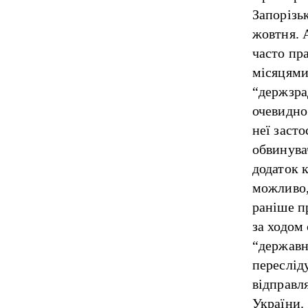
Запорізьк
жовтня. А
часто пр
місяцями
“держзра
очевидно
неї заст
обвинува
додаток 
можливо,
раніше
п
за ходом
“державн
пересліду
відправл
України.