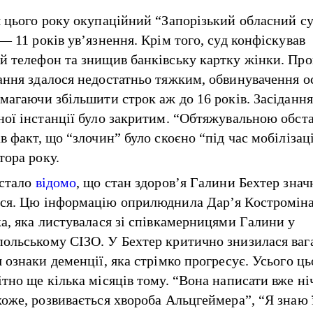
я цього року окупаційний “Запорізький обласний с
— 11 років ув’язнення. Крім того, суд конфіскував
й телефон та знищив банківську картку жінки. Про
ання здалося недостатньо тяжким, обвинувачення 
имагаючи збільшити строк аж до 16 років. Засідання
ної інстанції було закритим. “Обтяжувальною обс
в факт, що “злочин” було скоєно “під час мобілізації
тора року.
 стало
відомо
, що стан здоров’я Галини Бехтер знач
ся. Цю інформацію оприлюднила Дар’я Костроміна
ка, яка листувалася зі співкамерницями Галини у
ольському СІЗО. У Бехтер критично знизилася ваг
 ознаки деменції, яка стрімко прогресує. Усього ць
ітно ще кілька місяців тому. “Вона написати вже ні
хоже, розвивається хвороба Альцгеймера”, “Я знаю ї