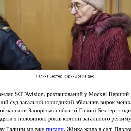
Галина Бехтер, скриншот з відео
омляє
SOTAvision, розташований у Москві Перший
ний суд загальної юрисдикції збільшив вирок мешк
ої частини Запорізької області Галині Бехтер: з од
дцяти з половиною років колонії загального режиму
ву Галини ми вже
писали
. Жінка жила в селі Плод