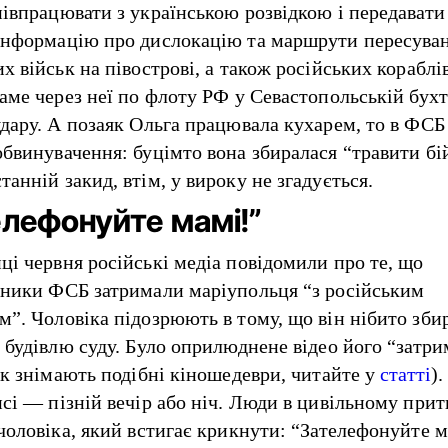
півпрацювати з українською розвідкою і передават
інформацію про дислокацію та маршрути пересува
х військ на півострові, а також російських кораблів.
саме через неї по флоту РФ у Севастопольській бухт
удару. А позаяк Ольга працювала кухарем, то в ФСБ
обвинувачення: буцімто вона збиралася “травити бі
анній закид, втім, у вироку не згадується.
елефонуйте мамі!”
ці червня російські медіа
повідомили
про те, що
тники ФСБ затримали маріупольця “з російським
м”. Чоловіка підозрюють в тому, що він нібито зби
и будівлю суду. Було оприлюднене відео його “затр
 як знімають подібні кіношедеври, читайте у
статті
).
исі — пізній вечір або ніч. Люди в цивільному при
 чоловіка, який встигає крикнути: “Зателефонуйте м