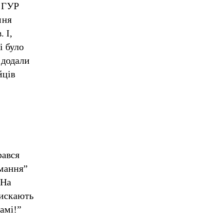
и ГУР
ння
 І,
і було
 додали
йців
рався
имання”
 На
тискають
амі!”