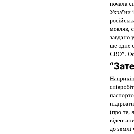
почала с
України 
російськи
мовляв, 
завдано 
ще одне 
СВО”. Ост
“Зат
Наприкін
співробі
паспорто
підірват
(про те,
відеозап
до землі