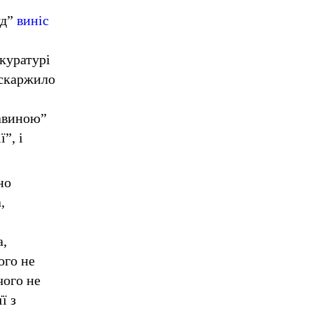
уд”
виніс
куратурі
оскаржило
тавиною”
”, і
но
,
а,
ого не
чого не
ї з