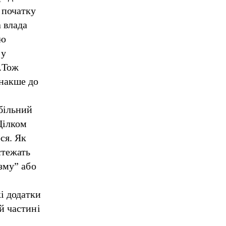
а початку
а влада
ою
 у
).Тож
інакше до
обільний
Цілком
ся. Як
стежать
зму” або
кі додатки
й частині