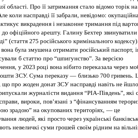
ої області. Про її затримання стало відомо торік н
ле коли насправді її забрали, невідомо: окупаційн
актикує викрадення і незаконне тримання під варт
 до офіційного арешту. Галину Бехтер звинуватили
ді” (стаття 275 російського кримінального кодексу
 вона була змушена отримати російський паспорт, 
осували б статтю про “шпигунство”. За версією
чення, у 2023 році вона нібито переказала через м
кошти ЗСУ. Сума переказу — близько 700 гривень. 
 що про жоден донат ЗСУ насправді навіть не йшло
рипускали
журналісти видання “РІА-Південь”, які 
 справи, вироки, пов’язані з “фінансуванням терори
ою зрадою” на окупованих територіях, — це
вання людей, які просто через українські банківсь
яють невеличкі суми грошей своїм рідним на вільні