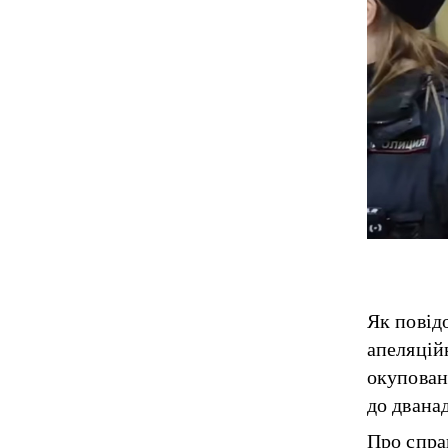
Як
повід
апеляцій
окупован
до двана
Про спра