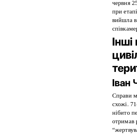
червня 2
при етапі
вийшла в
співкаме
Інші
циві
тери
Іван 
Справи м
схожі. 7
нібито п
отримав р
“жертвув