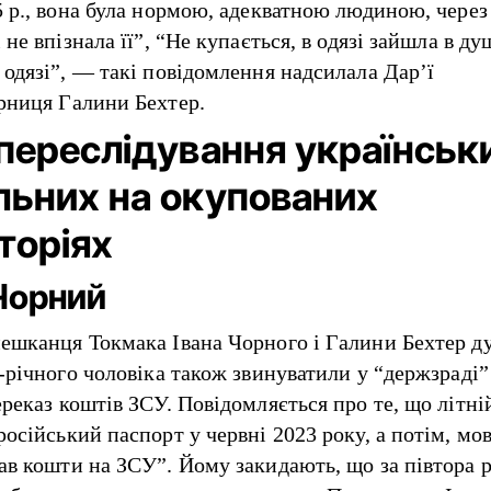
5 р., вона була нормою, адекватною людиною, через 
 не впізнала її”, “Не купається, в одязі зайшла в ду
 одязі”, — такі повідомлення надсилала Дар’ї
рниця Галини Бехтер.
 переслідування українськ
льних на окупованих
торіях
Чорний
ешканця Токмака Івана Чорного і Галини Бехтер д
1-річного чоловіка також звинуватили у “держзраді”
ереказ коштів ЗСУ. Повідомляється про те, що літні
осійський паспорт у червні 2023 року, а потім, мов
ав кошти на ЗСУ”. Йому закидають, що за півтора р