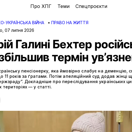
Про ХПГ
Теми
Спецпроєкти
О-УКРАЇНСЬКА ВІЙНА
•
ПРАВО НА ЖИТТЯ
ко
,
07 липня 2026
ій Галині Бехтер росій
збільшив термін ув’язн
країнську пенсіонерку, яка ймовірно слабує на деменцію, 
о 11 років за ґратами. Потім апеляційний суд додав жінці 
ержзраду”. Докладніше про переслідування українських ци
 територіях — у статті.