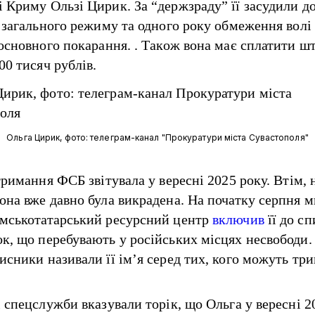
 Криму Ользі Цирик. За “держзраду” її засудили до
ї загального режиму та одного року обмеження волі 
 основного покарання. . Також вона має сплатити ш
00 тисяч рублів.
Ольга Цирик, фото: телеграм-канал "Прокуратури міста Сувастополя"
тримання ФСБ звітувала у вересні 2025 року. Втім, 
она вже давно була викрадена. На початку серпня 
мськотатарський ресурсний центр
включив
її до сп
к, що перебувають у російських місцях несвободи.
исники називали її ім’я серед тих, кого можуть три
і спецслужби вказували торік, що Ольга у вересні 2