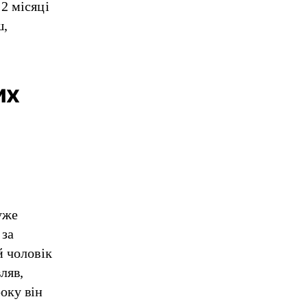
2 місяці
ш,
их
уже
 за
й чоловік
ляв,
оку він