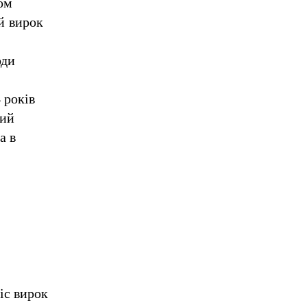
ом
й вирок
оди
 років
кий
а в
іс вирок