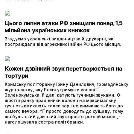
Цього липня атаки РФ знищили понад 1,5
мільйона українських книжок
Згадуємо українські видавництва й друкарні, які
постраждали від агресивної війни РФ цього місяця.
Кожен дзвінкий звук перетворюється на
тортури
Кримську політбранку Ірину Данилович, громадянську
журналістку, яку Росія утримує в колонії
Зеленокумська, й далі катують гучними звуками. О
шостій ранку працівники колонії на максимальну
гучність вмикають телевізор і не вимикають його до
самого вечора. “Її просто доводять до суїциду, тому
що будь-який дзвінкий звук просто ріже їй мозок”, —
наголошувала сестра політбранки.