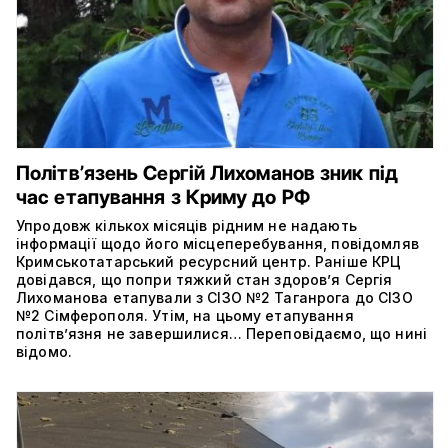
Політвʼязень Сергій Лихоманов зник під
час етапування з Криму до РФ
Упродовж кількох місяців рідним не надають
інформації щодо його місцеперебування, повідомляв
Кримськотатарський ресурсний центр. Раніше КРЦ
довідався, що попри тяжкий стан здоров’я Сергія
Лихоманова етапували з СІЗО №2 Таганрога до СІЗО
№2 Сімферополя. Утім, на цьому етапування
політвʼязня не завершилися… Переповідаємо, що нині
відомо.