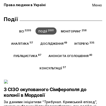
Права людини в Україні
Меню
Події
3205
2001
258
ВСІ
ПОДІЇ
МОНІТОРИНГ
117
49
335
АНАЛІТИКА
ДОСЛІДЖЕННЯ
ІНТЕРВ’Ю
87
40
ПУБЛІЦИСТИКА
АНОНСИ ТА ОГОЛОШЕННЯ
37
КОНСУЛЬТАЦІЇ
З СІЗО окупованого Сімферополя до
колонії в Мордовії
За даними ініціативи “Трибунал. Кримський епізод”,