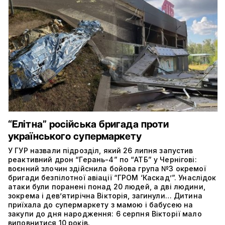
“Елітна” російська бригада проти
українського супермаркету
У ГУР назвали підрозділ, який 26 липня запустив
реактивний дрон “Герань-4” по “АТБ” у Чернігові:
воєнний злочин здійснила бойова група №3 окремої
бригади безпілотної авіації “ГРОМ ‘Каскад’”. Унаслідок
атаки були поранені понад 20 людей, а дві людини,
зокрема і дев’ятирічна Вікторія, загинули… Дитина
приїхала до супермаркету з мамою і бабусею на
закупи до дня народження: 6 серпня Вікторії мало
виповнитися 10 років.