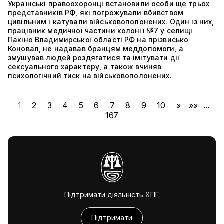
Українські правоохоронці встановили особи ще трьох
представників РФ, які погрожували вбивством
цивільним і катували військовополонених. Один із них,
працівник медичної частини колонії №7 у селищі
Пакіно Владимирської області РФ на прізвисько
Коновал, не надавав бранцям меддопомоги, а
змушував людей роздягатися та імітувати дії
сексуального характеру, а також вчиняв
психологічний тиск на військовополонених.
1
2
3
4
5
6
7
8
9
10
»
»»
...
167
Підтримати діяльність ХПГ
Підтримати