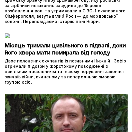
кримську бранку Ніяру Ерсмамбетову, яку російські
загарбники незаконно засудили до 15 років
позбавлення волі та утримували в СІЗО-1 окупованого
Сімферополя, везуть вглиб Росії — до мордовської
колонії. Переповідаємо історію пані Ніяри.
Місяць тримали цивільного в підвалі, доки
його хвора мати помирала від голоду
Двоє полонених окупантів із позивними Нижній і Зефір
отримали підозри у жорстокому поводженні з
цивільним населенням та іншому порушенні законів і
звичаїв війни, вчиненому за попередньою змовою
групою осіб.