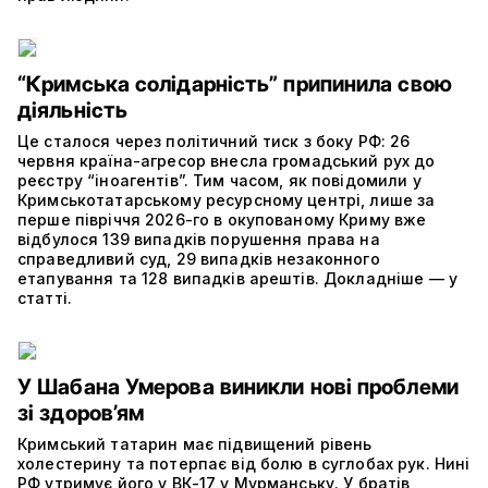
“Кримська солідарність” припинила свою
діяльність
Це сталося через політичний тиск з боку РФ: 26
червня країна-агресор внесла громадський рух до
реєстру “іноагентів”. Тим часом, як повідомили у
Кримськотатарському ресурсному центрі, лише за
перше півріччя 2026-го в окупованому Криму вже
відбулося 139 випадків порушення права на
справедливий суд, 29 випадків незаконного
етапування та 128 випадків арештів. Докладніше — у
статті.
У Шабана Умерова виникли нові проблеми
зі здоров’ям
Кримський татарин має підвищений рівень
холестерину та потерпає від болю в суглобах рук. Нині
РФ утримує його у ВК-17 у Мурманську. У братів