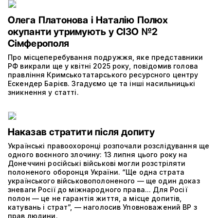
Олега Платонова і Наталію Полюх
окупанти утримують у СІЗО №2
Сімферополя
Про місцеперебування подружжя, яке представники
РФ викрали ще у квітні 2025 року, повідомив голова
правління Кримськотатарського ресурсного центру
Ескендер Барієв. Згадуємо це та інші насильницькі
зникнення у статті.
Наказав стратити після допиту
Українські правоохоронці розпочали розслідування ще
одного воєнного злочину: 13 липня цього року на
Донеччині російські військові могли розстріляти
полоненого оборонця України. “Ще одна страта
українського військовополоненого — ще один доказ
зневаги Росії до міжнародного права... Для Росії
полон — це не гарантія життя, а місце допитів,
катувань і страт”, — наголосив Уповноважений ВР з
прав людини.