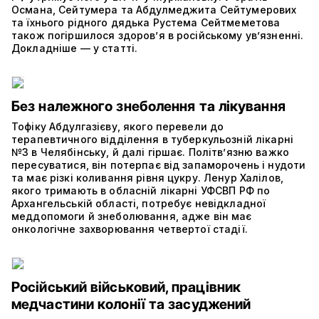
Османа, Сейтумера та Абдулмеджита Сейтумерових
та їхнього рідного дядька Рустема Сейтмеметова
також погіршилося здоров’я в російському ув’язненні.
Докладніше — у статті.
Без належного знеболення та лікування
Тофіку Абдулгазієву, якого перевели до
терапевтичного відділення в туберкульозній лікарні
№3 в Челябінську, й далі гіршає. Політвʼязню важко
пересуватися, він потерпає від запаморочень і нудоти
та має різкі коливання рівня цукру. Ленур Халілов,
якого тримають в обласній лікарні УФСВП РФ по
Архангельській області, потребує невідкладної
меддопомоги й знеболювання, адже він має
онкологічне захворювання четвертої стадії.
Російський військовий, працівник
медчастини колонії та засуджений