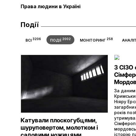
Права людини в Україні
Події
3206
2002
258
ВСІ
ПОДІЇ
МОНІТОРИНГ
АНАЛІ
З СІЗО
Сімферо
Мордов
За даними
Кримськи
Ніяру Ерс
загарбни
років поз
утримува
Катували плоскогубцями,
Сімферопо
шуруповертом, молотком і
мордовсь
садовими ножицями
історію п