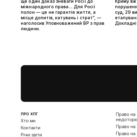
ще один доказ зневаги Росії до
Криму вже
міжнародного права... Для Росії
порушенн
полон — це не гарантія життя, а
суд, 29 в
місце допитів, катувань і страт”, —
етапуванн
наголосив Уповноважений ВР з прав
Докладніш
людини.
ПРО ХПГ
Право на
недоторк
Хто ми
Право на
Контакти
Право на 
Річні звіти