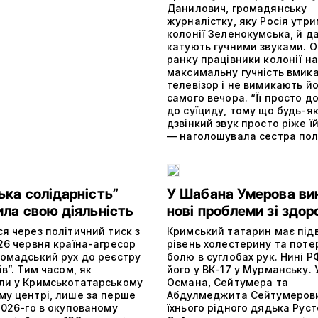
Данилович, громадянську
журналістку, яку Росія утри
колонії Зеленокумська, й да
катують гучними звуками. О
ранку працівники колонії на
максимальну гучність вмик
телевізор і не вимикають й
самого вечора. “Її просто д
до суїциду, тому що будь-я
дзвінкий звук просто ріже їй
— наголошувала сестра пол
ька солідарність”
У Шабана Умерова ви
ила свою діяльність
нові проблеми зі здор
я через політичний тиск з
Кримський татарин має пі
26 червня країна-агресор
рівень холестерину та поте
ромадський рух до реєстру
болю в суглобах рук. Нині 
ів”. Тим часом, як
його у ВК-17 у Мурманську. 
ли у Кримськотатарському
Османа, Сейтумера та
му центрі, лише за перше
Абдулмеджита Сейтумерови
2026-го в окупованому
їхнього рідного дядька Рус