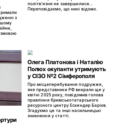
політвʼязня не завершилися…
з
Переповідаємо, що нині відомо.
отримали
дженні з
ншому
війни,
 змовою
Олега Платонова і Наталію
Полюх окупанти утримують
у СІЗО №2 Сімферополя
Про місцеперебування подружжя,
яке представники РФ викрали ще у
квітні 2025 року, повідомив голова
правління Кримськотатарського
ресурсного центру Ескендер Барієв.
Згадуємо це та інші насильницькі
зникнення у статті.
ортури