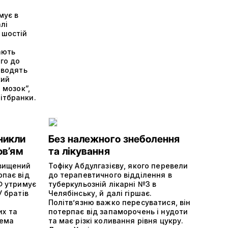
мує в
лі
 шостій
ають
ого до
оводять
кий
 мозок”,
ітбранки.
никли
Без належного знеболення
ов’ям
та лікування
двищений
Тофіку Абдулгазієву, якого перевели
рпає від
до терапевтичного відділення в
РФ утримує
туберкульозній лікарні №3 в
У братів
Челябінську, й далі гіршає.
Політвʼязню важко пересуватися, він
х та
потерпає від запаморочень і нудоти
тема
та має різкі коливання рівня цукру.