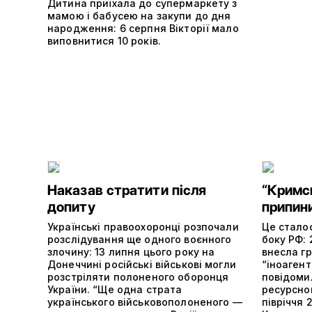
Дитина приїхала до супермаркету з
мамою і бабусею на закупи до дня
народження: 6 серпня Вікторії мало
виповнитися 10 років.
Наказав стратити після
“Кримс
допиту
припин
Українські правоохоронці розпочали
Це сталос
розслідування ще одного воєнного
боку РФ: 
злочину: 13 липня цього року на
внесла г
Донеччині російські військові могли
“іноагент
розстріляти полоненого оборонця
повідоми
України. “Ще одна страта
ресурсно
українського військовополоненого —
півріччя 