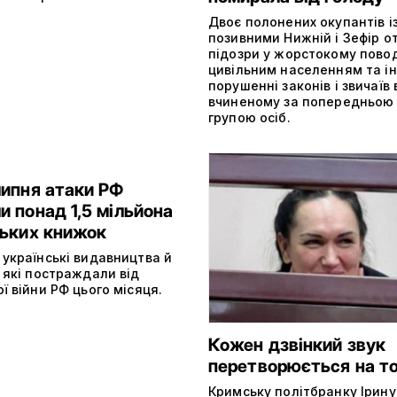
Двоє полонених окупантів і
позивними Нижній і Зефір 
підозри у жорстокому пово
цивільним населенням та і
порушенні законів і звичаїв 
вчиненому за попередньою
групою осіб.
липня атаки РФ
 понад 1,5 мільйона
ських книжок
 українські видавництва й
 які постраждали від
ї війни РФ цього місяця.
Кожен дзвінкий звук
перетворюється на т
Кримську політбранку Ірину