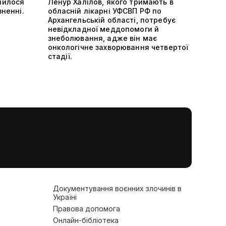
шилося
Ленур Халілов, якого тримають в
зненні.
обласній лікарні УФСВП РФ по
Архангельській області, потребує
невідкладної меддопомоги й
знеболювання, адже він має
онкологічне захворювання четвертої
стадії.
Документування воєнних злочинів в
Україні
Правова допомога
Онлайн-бібліотека