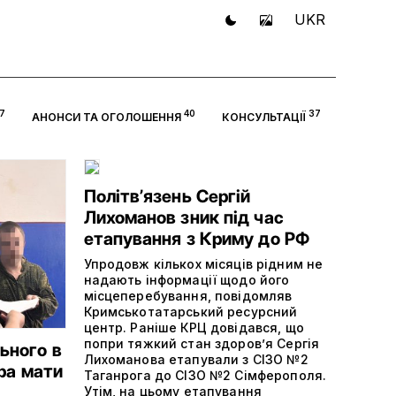
UKR
7
40
37
АНОНСИ ТА ОГОЛОШЕННЯ
КОНСУЛЬТАЦІЇ
Політвʼязень Сергій
Лихоманов зник під час
етапування з Криму до РФ
Упродовж кількох місяців рідним не
надають інформації щодо його
місцеперебування, повідомляв
Кримськотатарський ресурсний
центр. Раніше КРЦ довідався, що
попри тяжкий стан здоров’я Сергія
ьного в
Лихоманова етапували з СІЗО №2
ора мати
Таганрога до СІЗО №2 Сімферополя.
Утім, на цьому етапування