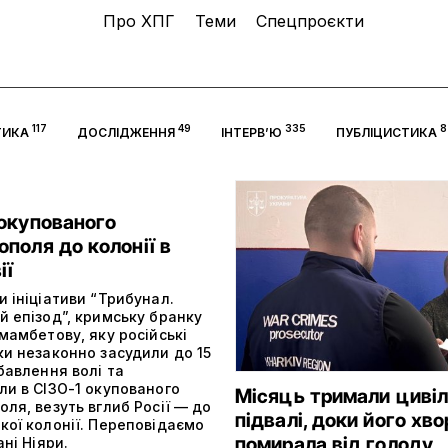
Про ХПГ
Теми
Спецпроєкти
117
49
335
8
ТИКА
ДОСЛІДЖЕННЯ
ІНТЕРВ’Ю
ПУБЛІЦИСТИКА
 окупованого
поля до колонії в
ії
 ініціативи “Трибунал.
й епізод”, кримську бранку
мамбетову, яку російські
ки незаконно засудили до 15
бавлення волі та
ли в СІЗО-1 окупованого
Місяць тримали цивіл
ля, везуть вглиб Росії — до
підвалі, доки його хв
кої колонії. Переповідаємо
помирала від голоду
ані Ніяри.