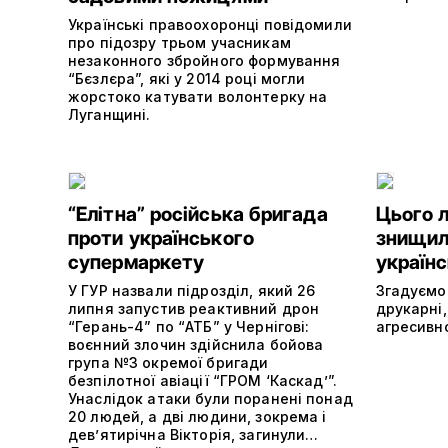
Українські правоохоронці повідомили
про підозру трьом учасникам
незаконного збройного формування
“Бєзлєра”, які у 2014 році могли
жорстоко катувати волонтерку на
Луганщині.
“Елітна” російська бригада
Цього 
проти українського
знищили
супермаркету
україн
У ГУР назвали підрозділ, який 26
Згадуємо
липня запустив реактивний дрон
друкарні,
“Герань-4” по “АТБ” у Чернігові:
агресивно
воєнний злочин здійснила бойова
група №3 окремої бригади
безпілотної авіації “ГРОМ ‘Каскад’”.
Унаслідок атаки були поранені понад
20 людей, а дві людини, зокрема і
дев’ятирічна Вікторія, загинули…