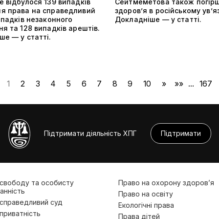
 відбулося 139 випадків
Сейтмеметова також погір
я права на справедливий
здоров’я в російському ув’я
ипадків незаконного
Докладніше — у статті.
я та 128 випадків арештів.
е — у статті.
1
2
3
4
5
6
7
8
9
10
»
»»
...
167
Підтримати діяльність ХПГ
Підтримати
 свободу та особисту
Право на охорону здоров’я
анність
Право на освіту
 справедливий суд
Екологічні права
приватність
Права дітей