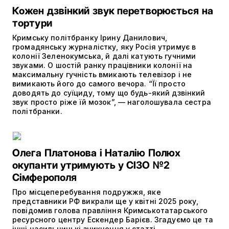
Кожен дзвінкий звук перетворюється на
тортури
Кримську політбранку Ірину Данилович,
громадянську журналістку, яку Росія утримує в
колонії Зеленокумська, й далі катують гучними
звуками. О шостій ранку працівники колонії на
максимальну гучність вмикають телевізор і не
вимикають його до самого вечора. “Її просто
доводять до суїциду, тому що будь-який дзвінкий
звук просто ріже їй мозок”, — наголошувала сестра
політбранки.
Олега Платонова і Наталію Полюх
окупанти утримують у СІЗО №2
Сімферополя
Про місцеперебування подружжя, яке
представники РФ викрали ще у квітні 2025 року,
повідомив голова правління Кримськотатарського
ресурсного центру Ескендер Барієв. Згадуємо це та
інші насильницькі зникнення у статті.