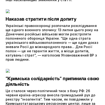
Наказав стратити після допиту
Українські правоохоронці розпочали розслідування
ще одного воєнного злочину: 13 липня цього року на
Донеччині російські військові могли розстріляти
полоненого оборонця України. “Ще одна страта
українського військовополоненого — ще один доказ
зневаги Росії до міжнародного права... Для Росії
полон — це не гарантія життя, а місце допитів,
катувань і страт”, — наголосив Уповноважений ВР з
прав людини.
“Кримська солідарність” припинила свою
діяльність
Це сталося через політичний тиск з боку РФ: 26
червня країна-агресор внесла громадський рух до
реєстру “іноагентів”. Тим часом, як повідомили у
Кримськотатарському ресурсному центрі, лише за