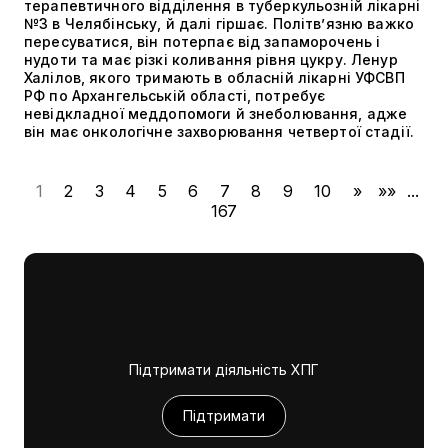
терапевтичного відділення в туберкульозній лікарні
№3 в Челябінську, й далі гіршає. Політвʼязню важко
пересуватися, він потерпає від запаморочень і
нудоти та має різкі коливання рівня цукру. Ленур
Халілов, якого тримають в обласній лікарні УФСВП
РФ по Архангельській області, потребує
невідкладної меддопомоги й знеболювання, адже
він має онкологічне захворювання четвертої стадії.
1
2
3
4
5
6
7
8
9
10
»
»»
...
167
Підтримати діяльність ХПГ
Підтримати