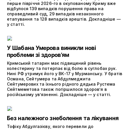
перше півріччя 2026-го в окупованому Криму вже
відбулося 139 випадків порушення права на
справедливий суд, 29 випадків незаконного
етапування та 128 випадків арештів. Докладніше —
у статті.
У Шабана Умерова виникли нові
проблеми зі здоров’ям
Кримський татарин має підвищений рівень
холестерину та потерпає від болю в суглобах рук.
Нині РФ утримує його у ВК-17 у Мурманську. У братів
Османа, Сейтумера та Абдулмеджита
Сейтумерових та їхнього рідного дядька Рустема
Сейтмеметова також погіршилося здоров’я в
російському ув’язненні. Докладніше — у статті.
Без належного знеболення та лікування
Тофіку Абдулгазієву, якого перевели до