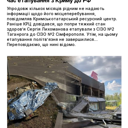
час етапування з Криму до РФ
Упродовж кількох місяців рідним не надають
інформації щодо його місцеперебування,
повідомляв Кримськотатарський ресурсний центр.
Раніше КРЦ довідався, що попри тяжкий стан
здоров’я Сергія Лихоманова етапували з СІЗО №2
Таганрога до СІЗО №2 Сімферополя. Утім, на цьому
етапування політвʼязня не завершилися…
Переповідаємо, що нині відомо.