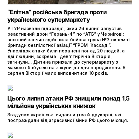
“Елітна” російська бригада проти
українського супермаркету
У ГУР назвали підрозділ, який 26 липня запустив
реактивний дрон “Герань-4” по “АТБ” у Чернігові:
воєнний злочин здійснила бойова група №3 окремої
бригади безпілотної авіації “ГРОМ ‘Каскад’”.
Унаслідок атаки були поранені понад 20 людей, а
дві людини, зокрема і дев’ятирічна Вікторія,
загинули… Дитина приїхала до супермаркету з
мамою і бабусею на закупи до дня народження: 6
серпня Вікторії мало виповнитися 10 років.
Цього липня атаки РФ знищили понад 1,5
мільйона українських книжок
Згадуємо українські видавництва й друкарні, які
постраждали від агресивної війни РФ цього місяця.