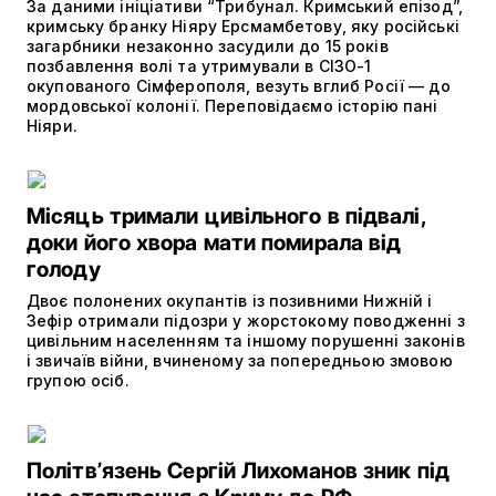
За даними ініціативи “Трибунал. Кримський епізод”,
кримську бранку Ніяру Ерсмамбетову, яку російські
загарбники незаконно засудили до 15 років
позбавлення волі та утримували в СІЗО-1
окупованого Сімферополя, везуть вглиб Росії — до
мордовської колонії. Переповідаємо історію пані
Ніяри.
Місяць тримали цивільного в підвалі,
доки його хвора мати помирала від
голоду
Двоє полонених окупантів із позивними Нижній і
Зефір отримали підозри у жорстокому поводженні з
цивільним населенням та іншому порушенні законів
і звичаїв війни, вчиненому за попередньою змовою
групою осіб.
Політвʼязень Сергій Лихоманов зник під