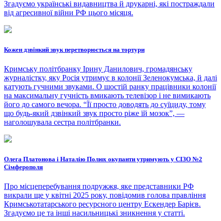
Згадуємо українські видавництва й друкарні, які постраждали
від агресивної війни РФ цього місяця.
Кожен дзвінкий звук перетворюється на тортури
Кримську політбранку Ірину Данилович, громадянську
журналістку, яку Росія утримує в колонії Зеленокумська, й далі
катують гучними звуками. О шостій ранку працівники колонії
на максимальну гучність вмикають телевізор і не вимикають
його до самого вечора. “Її просто доводять до суїциду, тому
що будь-який дзвінкий звук просто ріже їй мозок”, —
наголошувала сестра політбранки.
Олега Платонова і Наталію Полюх окупанти утримують у СІЗО №2
Сімферополя
Про місцеперебування подружжя, яке представники РФ
викрали ще у квітні 2025 року, повідомив голова правління
Кримськотатарського ресурсного центру Ескендер Барієв.
Згадуємо це та інші насильницькі зникнення у статті.