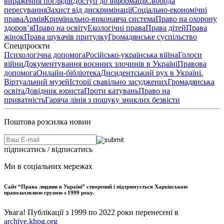
вираження поглядів
Доступ до інформації
Свобода
пересування
Захист від дискримінації
Соціально-економічні
права
Армія
Кримінально-виконавча система
Право на охорону
здоров’я
Право на освіту
Екологічні права
Права дітей
Права
жінок
Права шукачів притулку
Громадянське суспільство
Спецпроєкти
Психологічна допомога
Російсько-українська війна
Голоси
війни
Документування воєнних злочинів в Україні
Правова
допомога
Онлайн-бібліотека
Дисидентський рух в Україні.
Віртуальний музей
Історії свавільно засуджених
Громадянська
освіта
Довідник юриста
Проти катувань
Право на
приватність
Гаряча лінія з пошуку зниклих безвісти
Поштова розсилка новин
підписатись / відписатись
Ми в соціальних мережах
Сайт “Права людини в Україні” створений і підтримується Харківською
правозахисною групою з 1999 року.
Увага! Публікації з 1999 по 2022 роки перенесені в
archive.khpg.org