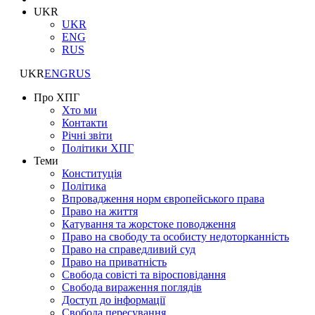
UKR
UKR
ENG
RUS
UKR
ENG
RUS
Про ХПГ
Хто ми
Контакти
Річні звіти
Політики ХПГ
Теми
Конституція
Політика
Впровадження норм європейського права
Право на життя
Катування та жорстоке поводження
Право на свободу та особисту недоторканність
Право на справедливий суд
Право на приватність
Свобода совісті та віросповідання
Свобода вираження поглядів
Доступ до інформації
Свобода пересування