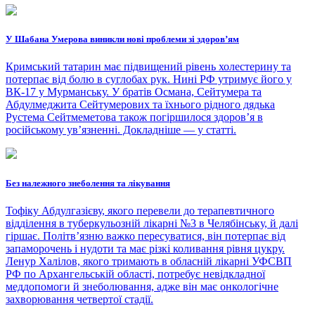
У Шабана Умерова виникли нові проблеми зі здоров’ям
Кримський татарин має підвищений рівень холестерину та
потерпає від болю в суглобах рук. Нині РФ утримує його у
ВК-17 у Мурманську. У братів Османа, Сейтумера та
Абдулмеджита Сейтумерових та їхнього рідного дядька
Рустема Сейтмеметова також погіршилося здоров’я в
російському ув’язненні. Докладніше — у статті.
Без належного знеболення та лікування
Тофіку Абдулгазієву, якого перевели до терапевтичного
відділення в туберкульозній лікарні №3 в Челябінську, й далі
гіршає. Політвʼязню важко пересуватися, він потерпає від
запаморочень і нудоти та має різкі коливання рівня цукру.
Ленур Халілов, якого тримають в обласній лікарні УФСВП
РФ по Архангельській області, потребує невідкладної
меддопомоги й знеболювання, адже він має онкологічне
захворювання четвертої стадії.