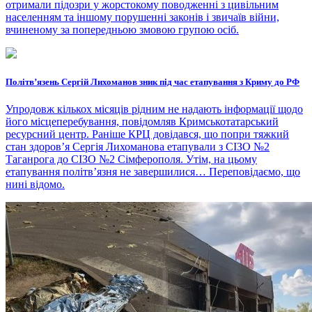
отримали підозри у жорстокому поводженні з цивільним
населенням та іншому порушенні законів і звичаїв війни,
вчиненому за попередньою змовою групою осіб.
Політвʼязень Сергій Лихоманов зник під час етапування з Криму до РФ
Упродовж кількох місяців рідним не надають інформації щодо
його місцеперебування, повідомляв Кримськотатарський
ресурсний центр. Раніше КРЦ довідався, що попри тяжкий
стан здоров’я Сергія Лихоманова етапували з СІЗО №2
Таганрога до СІЗО №2 Сімферополя. Утім, на цьому
етапування політвʼязня не завершилися… Переповідаємо, що
нині відомо.