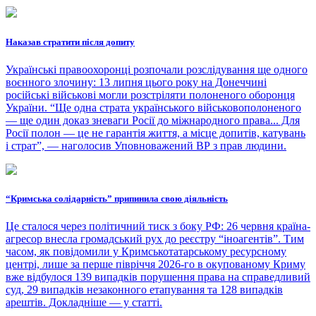
Наказав стратити після допиту
Українські правоохоронці розпочали розслідування ще одного
воєнного злочину: 13 липня цього року на Донеччині
російські військові могли розстріляти полоненого оборонця
України. “Ще одна страта українського військовополоненого
— ще один доказ зневаги Росії до міжнародного права... Для
Росії полон — це не гарантія життя, а місце допитів, катувань
і страт”, — наголосив Уповноважений ВР з прав людини.
“Кримська солідарність” припинила свою діяльність
Це сталося через політичний тиск з боку РФ: 26 червня країна-
агресор внесла громадський рух до реєстру “іноагентів”. Тим
часом, як повідомили у Кримськотатарському ресурсному
центрі, лише за перше півріччя 2026-го в окупованому Криму
вже відбулося 139 випадків порушення права на справедливий
суд, 29 випадків незаконного етапування та 128 випадків
арештів. Докладніше — у статті.