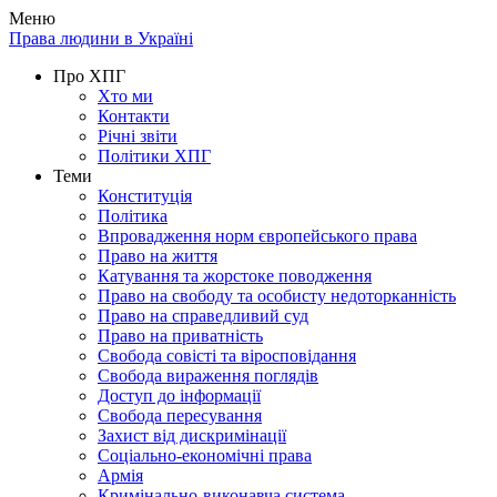
Меню
Права людини в Україні
Про ХПГ
Хто ми
Контакти
Річні звіти
Політики ХПГ
Теми
Конституція
Політика
Впровадження норм європейського права
Право на життя
Катування та жорстоке поводження
Право на свободу та особисту недоторканність
Право на справедливий суд
Право на приватність
Свобода совісті та віросповідання
Свобода вираження поглядів
Доступ до інформації
Свобода пересування
Захист від дискримінації
Соціально-економічні права
Армія
Кримінально-виконавча система