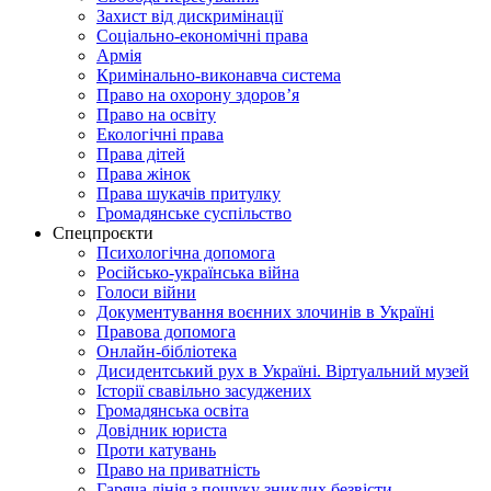
Захист від дискримінації
Соціально-економічні права
Армія
Кримінально-виконавча система
Право на охорону здоров’я
Право на освіту
Екологічні права
Права дітей
Права жінок
Права шукачів притулку
Громадянське суспільство
Спецпроєкти
Психологічна допомога
Російсько-українська війна
Голоси війни
Документування воєнних злочинів в Україні
Правова допомога
Онлайн-бібліотека
Дисидентський рух в Україні. Віртуальний музей
Історії свавільно засуджених
Громадянська освіта
Довідник юриста
Проти катувань
Право на приватність
Гаряча лінія з пошуку зниклих безвісти