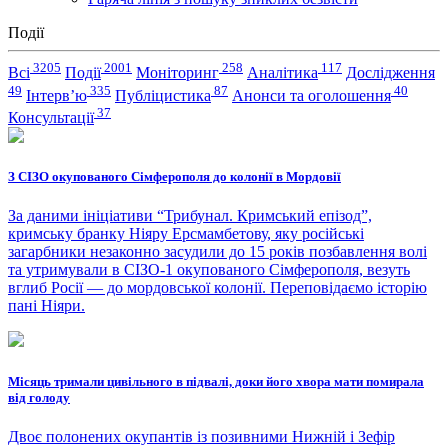
Події
3205
2001
258
117
Всі
Події
Моніторинг
Аналітика
Дослідження
49
335
87
40
Інтерв’ю
Публіцистика
Анонси та оголошення
37
Консультації
З СІЗО окупованого Сімферополя до колонії в Мордовії
За даними ініціативи “Трибунал. Кримський епізод”,
кримську бранку Ніяру Ерсмамбетову, яку російські
загарбники незаконно засудили до 15 років позбавлення волі
та утримували в СІЗО-1 окупованого Сімферополя, везуть
вглиб Росії — до мордовської колонії. Переповідаємо історію
пані Ніяри.
Місяць тримали цивільного в підвалі, доки його хвора мати помирала
від голоду
Двоє полонених окупантів із позивними Нижній і Зефір