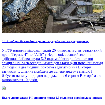
“Елітна” російська бригада проти українського супермаркету
У ГУР назвали підрозділ, який 26 липня запустив реактивний
дрон “Герань-4” по “АТБ” у Чернігові: воєнний злочин
здійснила бойова група №3 окремої бригади безпілотної
авіації “ГРОМ ‘Каскад’”. Унаслідок атаки були поранені понад
20 людей, а дві людини, зокрема і дев’ятирічна Вікторія,
загинули… Дитина приїхала до супермаркету з мамою і
бабусею на закупи до дня народження: 6 серпня Вікторії мало
виповнитися 10 років.
Цього липня атаки РФ знищили понад 1,5 мільйона українських книжок