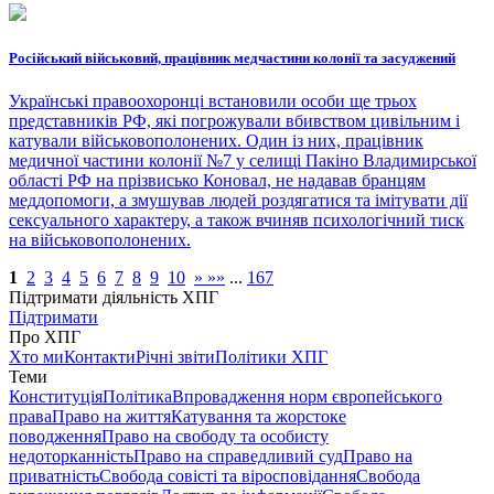
Російський військовий, працівник медчастини колонії та засуджений
Українські правоохоронці встановили особи ще трьох
представників РФ, які погрожували вбивством цивільним і
катували військовополонених. Один із них, працівник
медичної частини колонії №7 у селищі Пакіно Владимирської
області РФ на прізвисько Коновал, не надавав бранцям
меддопомоги, а змушував людей роздягатися та імітувати дії
сексуального характеру, а також вчиняв психологічний тиск
на військовополонених.
1
2
3
4
5
6
7
8
9
10
»
»»
...
167
Підтримати діяльність ХПГ
Підтримати
Про ХПГ
Хто ми
Контакти
Річні звіти
Політики ХПГ
Теми
Конституція
Політика
Впровадження норм європейського
права
Право на життя
Катування та жорстоке
поводження
Право на свободу та особисту
недоторканність
Право на справедливий суд
Право на
приватність
Свобода совісті та віросповідання
Свобода