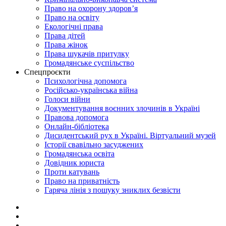
Право на охорону здоров’я
Право на освіту
Екологічні права
Права дітей
Права жінок
Права шукачів притулку
Громадянське суспільство
Спецпроєкти
Психологічна допомога
Російсько-українська війна
Голоси війни
Документування воєнних злочинів в Україні
Правова допомога
Онлайн-бібліотека
Дисидентський рух в Україні. Віртуальний музей
Історії свавільно засуджених
Громадянська освіта
Довідник юриста
Проти катувань
Право на приватність
Гаряча лінія з пошуку зниклих безвісти