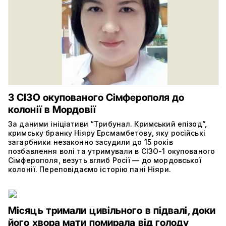
З СІЗО окупованого Сімферополя до
колонії в Мордовії
За даними ініціативи “Трибунал. Кримський епізод”,
кримську бранку Ніяру Ерсмамбетову, яку російські
загарбники незаконно засудили до 15 років
позбавлення волі та утримували в СІЗО-1 окупованого
Сімферополя, везуть вглиб Росії — до мордовської
колонії. Переповідаємо історію пані Ніяри.
Місяць тримали цивільного в підвалі, доки
його хвора мати помирала від голоду