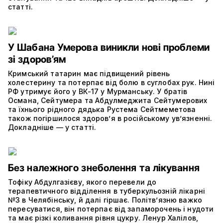
статті.
У Шабана Умерова виникли нові проблеми
зі здоров’ям
Кримський татарин має підвищений рівень
холестерину та потерпає від болю в суглобах рук. Нині
РФ утримує його у ВК-17 у Мурманську. У братів
Османа, Сейтумера та Абдулмеджита Сейтумерових
та їхнього рідного дядька Рустема Сейтмеметова
також погіршилося здоров’я в російському ув’язненні.
Докладніше — у статті.
Без належного знеболення та лікування
Тофіку Абдулгазієву, якого перевели до
терапевтичного відділення в туберкульозній лікарні
№3 в Челябінську, й далі гіршає. Політвʼязню важко
пересуватися, він потерпає від запаморочень і нудоти
та має різкі коливання рівня цукру. Ленур Халілов,