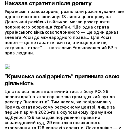
Наказав стратити після допиту
Українські правоохоронці розпочали розслідування ще
одного воєнного злочину: 13 липня цього року на
Донеччині російські військові могли розстріляти
полоненого оборонця України. “Ще одна страта
українського військовополоненого — ще один доказ
зневаги Росії до міжнародного права... Для Росії
полон — це не гарантія життя, а місце допитів,
катувань і страт”, — наголосив Уповноважений ВР з
прав людини.
“Кримська солідарність” припинила свою
діяльність
Це сталося через політичний тиск з боку РФ: 26
червня країна-агресор внесла громадський рух до
реєстру “іноагентів”. Тим часом, як повідомили у
Кримськотатарському ресурсному центрі, лише за
перше півріччя 2026-го в окупованому Криму вже
відбулося 139 випадків порушення права на
справедливий суд, 29 випадків незаконного
етапування та 128 випадків арештів. Докладніше — у