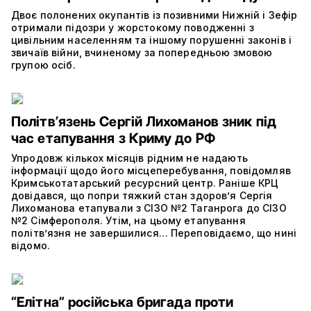
Двоє полонених окупантів із позивними Нижній і Зефір
отримали підозри у жорстокому поводженні з
цивільним населенням та іншому порушенні законів і
звичаїв війни, вчиненому за попередньою змовою
групою осіб.
Політвʼязень Сергій Лихоманов зник під
час етапування з Криму до РФ
Упродовж кількох місяців рідним не надають
інформації щодо його місцеперебування, повідомляв
Кримськотатарський ресурсний центр. Раніше КРЦ
довідався, що попри тяжкий стан здоров’я Сергія
Лихоманова етапували з СІЗО №2 Таганрога до СІЗО
№2 Сімферополя. Утім, на цьому етапування
політвʼязня не завершилися… Переповідаємо, що нині
відомо.
“Елітна” російська бригада проти