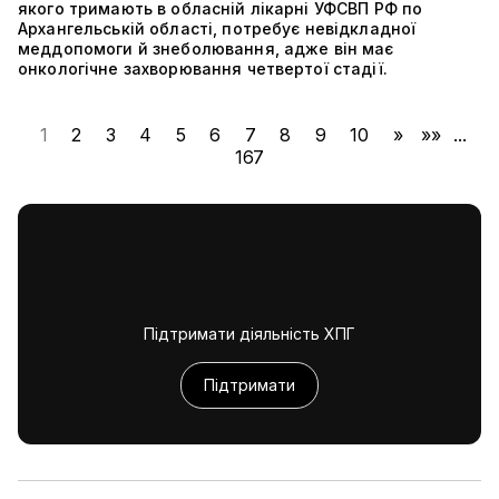
якого тримають в обласній лікарні УФСВП РФ по
Архангельській області, потребує невідкладної
меддопомоги й знеболювання, адже він має
онкологічне захворювання четвертої стадії.
1
2
3
4
5
6
7
8
9
10
»
»»
...
167
Підтримати діяльність ХПГ
Підтримати