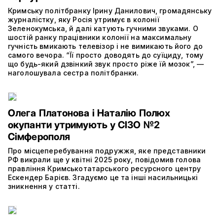
Кримську політбранку Ірину Данилович, громадянську
журналістку, яку Росія утримує в колонії
Зеленокумська, й далі катують гучними звуками. О
шостій ранку працівники колонії на максимальну
гучність вмикають телевізор і не вимикають його до
самого вечора. “Її просто доводять до суїциду, тому
що будь-який дзвінкий звук просто ріже їй мозок”, —
наголошувала сестра політбранки.
Олега Платонова і Наталію Полюх
окупанти утримують у СІЗО №2
Сімферополя
Про місцеперебування подружжя, яке представники
РФ викрали ще у квітні 2025 року, повідомив голова
правління Кримськотатарського ресурсного центру
Ескендер Барієв. Згадуємо це та інші насильницькі
зникнення у статті.