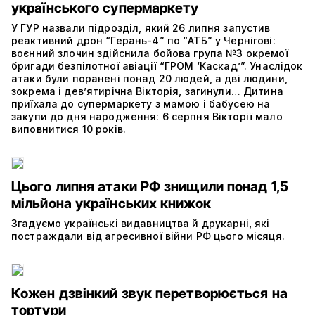
українського супермаркету
У ГУР назвали підрозділ, який 26 липня запустив
реактивний дрон “Герань-4” по “АТБ” у Чернігові:
воєнний злочин здійснила бойова група №3 окремої
бригади безпілотної авіації “ГРОМ ‘Каскад’”. Унаслідок
атаки були поранені понад 20 людей, а дві людини,
зокрема і дев’ятирічна Вікторія, загинули… Дитина
приїхала до супермаркету з мамою і бабусею на
закупи до дня народження: 6 серпня Вікторії мало
виповнитися 10 років.
Цього липня атаки РФ знищили понад 1,5
мільйона українських книжок
Згадуємо українські видавництва й друкарні, які
постраждали від агресивної війни РФ цього місяця.
Кожен дзвінкий звук перетворюється на
тортури