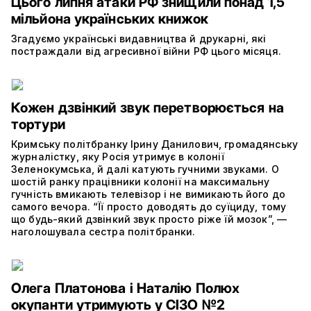
Цього липня атаки РФ знищили понад 1,5
мільйона українських книжок
Згадуємо українські видавництва й друкарні, які
постраждали від агресивної війни РФ цього місяця.
Кожен дзвінкий звук перетворюється на
тортури
Кримську політбранку Ірину Данилович, громадянську
журналістку, яку Росія утримує в колонії
Зеленокумська, й далі катують гучними звуками. О
шостій ранку працівники колонії на максимальну
гучність вмикають телевізор і не вимикають його до
самого вечора. “Її просто доводять до суїциду, тому
що будь-який дзвінкий звук просто ріже їй мозок”, —
наголошувала сестра політбранки.
Олега Платонова і Наталію Полюх
окупанти утримують у СІЗО №2