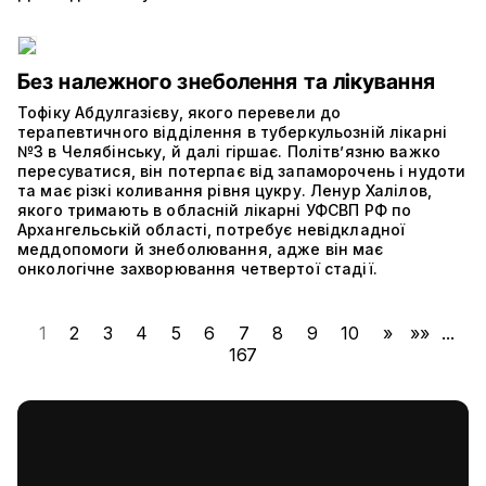
Без належного знеболення та лікування
Тофіку Абдулгазієву, якого перевели до
терапевтичного відділення в туберкульозній лікарні
№3 в Челябінську, й далі гіршає. Політвʼязню важко
пересуватися, він потерпає від запаморочень і нудоти
та має різкі коливання рівня цукру. Ленур Халілов,
якого тримають в обласній лікарні УФСВП РФ по
Архангельській області, потребує невідкладної
меддопомоги й знеболювання, адже він має
онкологічне захворювання четвертої стадії.
1
2
3
4
5
6
7
8
9
10
»
»»
...
167