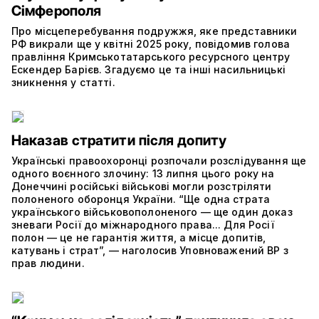
Сімферополя
Про місцеперебування подружжя, яке представники
РФ викрали ще у квітні 2025 року, повідомив голова
правління Кримськотатарського ресурсного центру
Ескендер Барієв. Згадуємо це та інші насильницькі
зникнення у статті.
Наказав стратити після допиту
Українські правоохоронці розпочали розслідування ще
одного воєнного злочину: 13 липня цього року на
Донеччині російські військові могли розстріляти
полоненого оборонця України. “Ще одна страта
українського військовополоненого — ще один доказ
зневаги Росії до міжнародного права... Для Росії
полон — це не гарантія життя, а місце допитів,
катувань і страт”, — наголосив Уповноважений ВР з
прав людини.