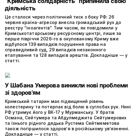
“Кримська солідарність” припинила свою
діяльність
Це сталося через політичний тиск з боку РФ: 26
червня країна-агресор внесла громадський рух до
реєстру “іноагентів”. Тим часом, як повідомили у
Кримськотатарському ресурсному центрі, лише за
перше півріччя 2026-го в окупованому Криму вже
відбулося 139 випадків порушення права на
справедливий суд, 29 випадків незаконного
етапування та 128 випадків арештів. Докладніше — у
статті.
У Шабана Умерова виникли нові проблеми
зі здоров’ям
Кримський татарин має підвищений рівень
холестерину та потерпає від болю в суглобах рук. Нині
РФ утримує його у ВК-17 у Мурманську. У братів
Османа, Сейтумера та Абдулмеджита Сейтумерових
та їхнього рідного дядька Рустема Сейтмеметова
також погіршилося здоров’я в російському ув’язненні.
Докладніше — у статті.