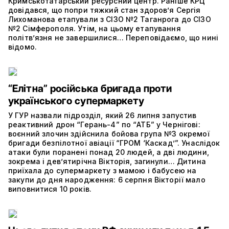
Кримськотатарський ресурсний центр. Раніше КРЦ
довідався, що попри тяжкий стан здоров’я Сергія
Лихоманова етапували з СІЗО №2 Таганрога до СІЗО
№2 Сімферополя. Утім, на цьому етапування
політвʼязня не завершилися… Переповідаємо, що нині
відомо.
“Елітна” російська бригада проти
українського супермаркету
У ГУР назвали підрозділ, який 26 липня запустив
реактивний дрон “Герань-4” по “АТБ” у Чернігові:
воєнний злочин здійснила бойова група №3 окремої
бригади безпілотної авіації “ГРОМ ‘Каскад’”. Унаслідок
атаки були поранені понад 20 людей, а дві людини,
зокрема і дев’ятирічна Вікторія, загинули… Дитина
приїхала до супермаркету з мамою і бабусею на
закупи до дня народження: 6 серпня Вікторії мало
виповнитися 10 років.