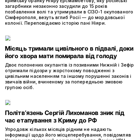
кримську бранку Ніяру Ерсмамбетову, яку російські
загарбники незаконно засудили до 15 років
позбавлення волі та утримували в СІЗО-1 окупованого
Сімферополя, везуть вглиб Росії — до мордовської
колонії. Переповідаємо історію пані Ніяри.
Місяць тримали цивільного в підвалі, доки
його хвора мати помирала від голоду
Двоє полонених окупантів із позивними Нижній і Зефір
отримали підозри у жорстокому поводженні з
цивільним населенням та іншому порушенні законів і
звичаїв війни, вчиненому за попередньою змовою
групою осіб.
Політвʼязень Сергій Лихоманов зник під
час етапування з Криму до РФ
Упродовж кількох місяців рідним не надають
інформації щодо його місцеперебування, повідомляв