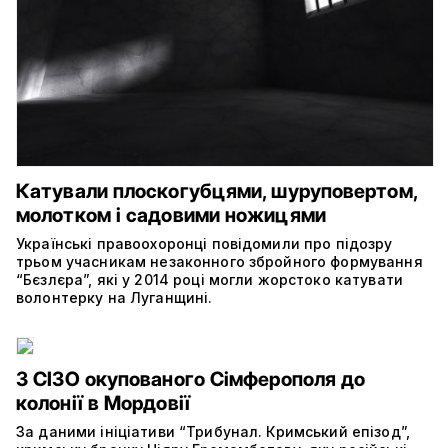
Катували плоскогубцями, шуруповертом,
молотком і садовими ножицями
Українські правоохоронці повідомили про підозру
трьом учасникам незаконного збройного формування
“Бєзлєра”, які у 2014 році могли жорстоко катувати
волонтерку на Луганщині.
З СІЗО окупованого Сімферополя до
колонії в Мордовії
За даними ініціативи “Трибунал. Кримський епізод”,