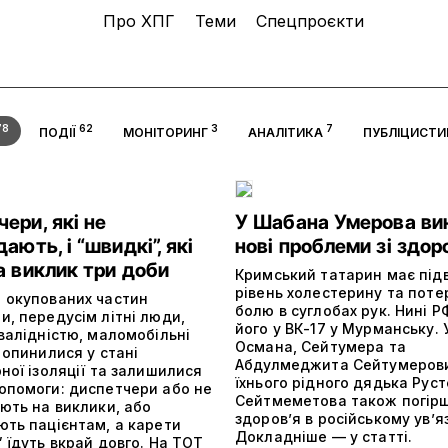
Про ХПГ
Теми
Спецпроєкти
78
62
3
7
ПОДІЇ
МОНІТОРИНГ
АНАЛІТИКА
ПУБЛІЦИСТИ
ери, які не
У Шабана Умерова ви
дають, і “швидкі”, які
нові проблеми зі здор
а виклик три доби
Кримський татарин має пі
рівень холестерину та поте
 окупованих частин
болю в суглобах рук. Нині 
, передусім літні люди,
його у ВК-17 у Мурманську. 
валідністю, маломобільні
Османа, Сейтумера та
 опинилися у стані
Абдулмеджита Сейтумерови
ної ізоляції та залишилися
їхнього рідного дядька Рус
опомоги: диспетчери або не
Сейтмеметова також погір
ють на виклики, або
здоров’я в російському ув’я
ють пацієнтам, а карети
Докладніше — у статті.
 їдуть вкрай довго. На ТОТ