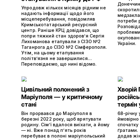
Донеччин
Упродовж кількох місяців рідним не
скоротил
надають інформації щодо його
медзакла
місцеперебування, повідомляв
потреби р
Кримськотатарський ресурсний
Розповіда
центр. Раніше КРЦ довідався, що
проблеми
попри тяжкий стан здоров’я Сергія
окупован
Лихоманова етапували з СІЗО №2
України.
Таганрога до СІЗО №2 Сімферополя.
Утім, на цьому етапування
політвʼязня не завершилися…
Переповідаємо, що нині відомо.
Цивільний полонений з
Хворій 
Маріуполя — у критичному
російсь
стані
термін 
Він прорвався до Маріуполя в
68-річну 
березні 2022 року, щоб врятувати
ймовірно
родину. Сім’ї вдалося виїхати, а йому
спочатку 
— ні. Вже понад п’ять років
ґратами.
перебуває в полоні маріупольський
додав жін