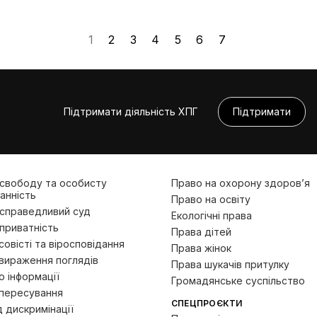
1
2
3
4
5
6
7
Підтримати діяльність ХПГ
Підтримати
 свободу та особисту
Право на охорону здоров’я
анність
Право на освіту
 справедливий суд
Екологічні права
приватність
Права дітей
овісті та віросповідання
Права жінок
вираження поглядів
Права шукачів притулку
 інформації
Громадянське суспільство
пересування
СПЕЦПРОЄКТИ
д дискримінації