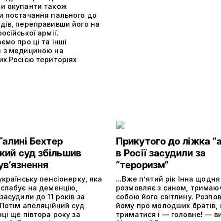
и окупанти також
и постачання пального до
дів, переправивши його на
осійської армії.
ємо про ці та інші
 з медициною на
их Росією територіях
Галині Бехтер
Прикутого до ліжка “
кий суд збільшив
в Росії засудили за
ув’язнення
“тероризм”
українську пенсіонерку, яка
...Вже п’ятий рік Інна щодня
 слабує на деменцію,
розмовляє з сином, тримаю
засудили до 11 років за
собою його світлину. Розпо
 Потім апеляційний суд
йому про молодших братів,
ці ще півтора року за
триматися і — головне! — в