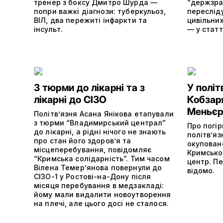
тренер з боксу Дмитро Шурда —
“держзра
попри важкі діагнози: туберкульоз,
переслід
ВІЛ, два пережиті інфаркти та
цивільних
інсульт.
— у статт
З тюрми до лікарні та з
У політ
лікарні до СІЗО
Кобзар
Меньєр
Політв’язня Асана Янікова етапували
з тюрми “Владимирський централ”
Про погі
до лікарні, а рідні нічого не знають
політвʼяз
про стан його здоров’я та
окупован
місцеперебування, повідомляє
Кримсько
“Кримська солідарність”. Тим часом
центр. П
Вілена Темер’янова повернули до
відомо.
СІЗО-1 у Ростові-на-Дону після
місяця перебування в медзакладі:
йому мали видалити новоутворення
на плечі, але цього досі не сталося.