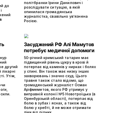
політбранки Ірини Данилович і
ий до
розслідувати ситуацію, в якій
і
опинилася громадянська
жений
журналістка, свавільно ув’язнена
в
Росією.
ть
Засуджений РФ Алі Мамутов
потребує медичної допомоги
енур
50-річний кримський татарин має
ений
підвищений рівень цукру в крові й
вже другий
потерпає від каменів у нирках і болях
 лікарні
у спині. Він також має низку інших
і. Утім,
захворювань і значно схуд. Цього
травня також стало відомо, що
ючи
громадянський журналіст Осман
оги,
Аріфмеметов, якого РФ утримує у
 сили.
виправній колонії №5 Новотроїцька (в
Оренбурзькій області), потерпає від
болю в зубах і яснах, а також від
болю у хребті, й не може отримати
ліки від рідних.