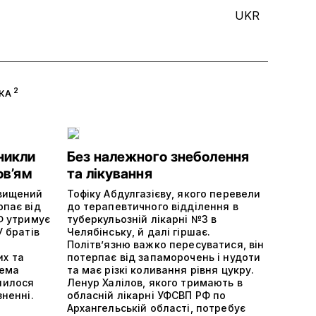
UKR
2
КА
никли
Без належного знеболення
ов’ям
та лікування
двищений
Тофіку Абдулгазієву, якого перевели
рпає від
до терапевтичного відділення в
РФ утримує
туберкульозній лікарні №3 в
У братів
Челябінську, й далі гіршає.
Політвʼязню важко пересуватися, він
х та
потерпає від запаморочень і нудоти
тема
та має різкі коливання рівня цукру.
шилося
Ленур Халілов, якого тримають в
зненні.
обласній лікарні УФСВП РФ по
Архангельській області, потребує