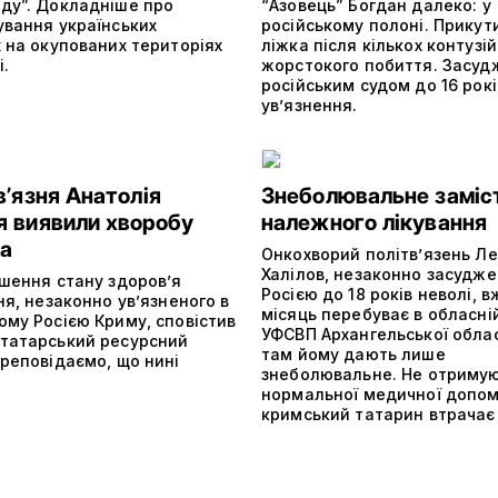
ду”. Докладніше про
“Азовець” Богдан далеко: у
ування українських
російському полоні. Прикут
 на окупованих територіях
ліжка після кількох контузій 
і.
жорстокого побиття. Засуд
російським судом до 16 рокі
ув’язнення.
вʼязня Анатолія
Знеболювальне заміс
я виявили хворобу
належного лікування
а
Онкохворий політвʼязень Л
Халілов, незаконно засудж
ршення стану здоров’я
Росією до 18 років неволі, 
ня, незаконно ув’язненого в
місяць перебуває в обласній
ому Росією Криму, сповістив
УФСВП Архангельської област
татарський ресурсний
там йому дають лише
ереповідаємо, що нині
знеболювальне. Не отриму
нормальної медичної допом
кримський татарин втрачає