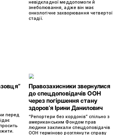
невідкладної меддопомоги й
знеболювання, адже він має
онкологічне захворювання четвертої
стадії.
азовця”
Правозахисники звернулися
до спецдоповідачів ООН
через погіршення стану
здоровʼя Ірини Данилович
чи перед
“Репортери без кордонів” спільно з
відає
американським Фондом прав
 просить
людини закликали спецдоповідачів
ижити.
ООН терміново розглянути справу