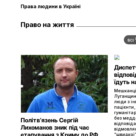
Права людини в Україні
Право на життя
ВСІ
Диспетч
відпові
їдуть н
Мешканці
Луганщини
люди з ін
пацієнти,
гуманітар
без медд
Політвʼязень Сергій
відповіда
Лихоманов зник під час
відмовля
етапування з Криму до РФ
“швидкої”