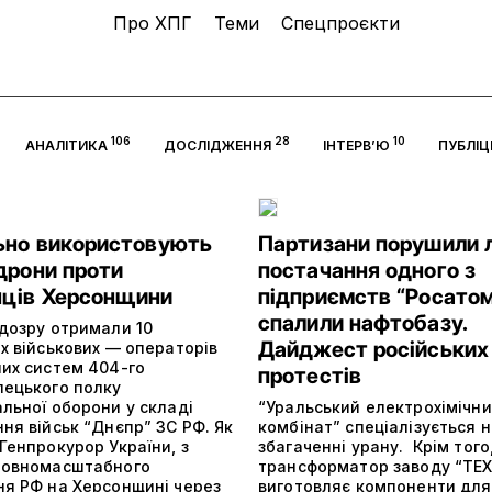
Про ХПГ
Теми
Спецпроєкти
106
28
10
АНАЛІТИКА
ДОСЛІДЖЕННЯ
ІНТЕРВ’Ю
ПУБЛІ
ьно використовують
Партизани порушили 
дрони проти
постачання одного з
ців Херсонщини
підприємств “Росатом
спалили нафтобазу.
ідозру отримали 10
Дайджест російських
х військових — операторів
них систем 404-го
протестів
лецького полку
льної оборони у складі
“Уральський електрохімічн
ня військ “Днєпр” ЗС РФ. Як
комбінат” спеціалізується 
Генпрокурор України, з
збагаченні урану. Крім того,
повномасштабного
трансформатор заводу “ТЕХ
ня РФ на Херсонщині через
виготовляє компоненти для