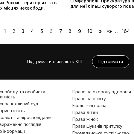
Сімферополі. Прокуратура 
х Росією територіях та в
для неї більш суворого пок
их місцях несвободи.
1
2
3
4
5
6
7
8
9
10
»
»»
...
164
Підтримати діяльність ХПГ
Підтримати
 свободу та особисту
Право на охорону здоров’я
анність
Право на освіту
 справедливий суд
Екологічні права
приватність
Права дітей
овісті та віросповідання
Права жінок
вираження поглядів
Права шукачів притулку
 інформації
Громадянське суспільство