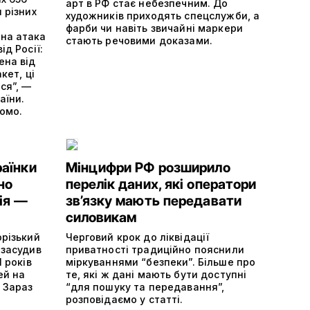
арт в РФ стає небезпечним. До
 різних
художників приходять спецслужби, а
фарби чи навіть звичайні маркери
на атака
стають речовими доказами.
ід Росії:
ена від
кет, ці
ся”, —
аїни.
домо.
раїнки
Мінцифри РФ розширило
но
перелік даних, які оператори
ія —
зв’язку мають передавати
силовикам
орізький
Черговий крок до ліквідації
 засудив
приватності традиційно пояснили
1 років
міркуваннями “безпеки”. Більше про
ей на
те, які ж дані мають бути доступні
. Зараз
“для пошуку та передавання”,
розповідаємо у статті.