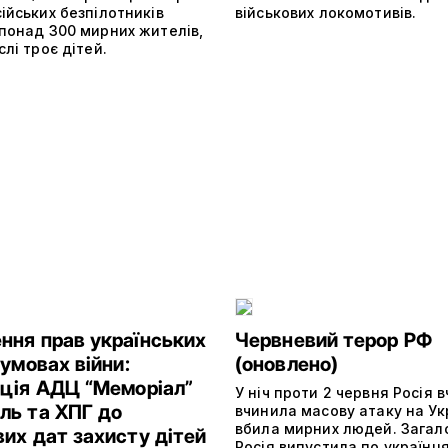
ійських безпілотників
військових локомотивів.
 понад 300 мирних жителів,
слі троє дітей.
ння прав українських
Червневий терор РФ
 умовах війни:
(оновлено)
ація АДЦ “Меморіал”
У ніч проти 2 червня Росія 
ль та ХПГ до
вчинила масову атаку на Ук
вбила мирних людей. Загало
их дат захисту дітей
Росія випустила по українц