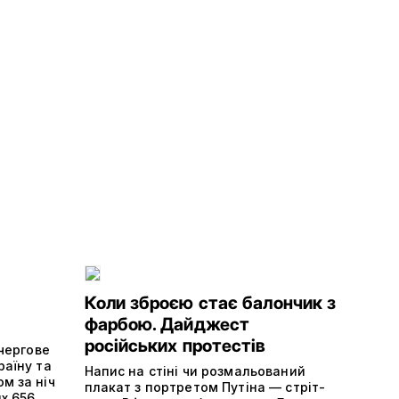
Коли зброєю стає балончик з
фарбою. Дайджест
російських протестів
вчергове
раїну та
Напис на стіні чи розмальований
м за ніч
плакат з портретом Путіна — стріт-
ях 656