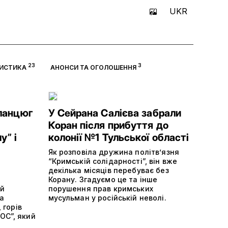
UKR
23
3
ЦИСТИКА
АНОНСИ ТА ОГОЛОШЕННЯ
ланцюг
У Сейрана Салієва забрали
Коран після прибуття до
у” і
колонії №1 Тульської області
Як розповіла дружина політвʼязня
“Кримській солідарності”, він вже
декілька місяців перебуває без
Корану. Згадуємо це та інше
ий
порушення прав кримських
на
мусульман у російській неволі.
 горів
ОС”, який