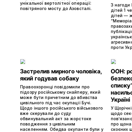
унікальної вертолітної операції:
З нагоди
повітряного мосту до Азовсталі.
дітей 1 
дітей — ж
“Меморіа
правозах
публікац
українсь
агресивно
проти Ук
Застрелив мирного чоловіка,
ООН: ро
який годував собаку
безпеко
списку
Правоохоронці повідомили про
насильс
підозру російському снайперу, який
може бути причетним до вбивства
Україні
цивільного під час окупації Бучі.
Щодо іншого російського військового
У Щорічні
вже скерували до суду
щодо сек
обвинувальний акт за жорстоке
пов’язано
поводження з цивільним
про щона
населенням. Обидва окупанти були у
скоєних щ