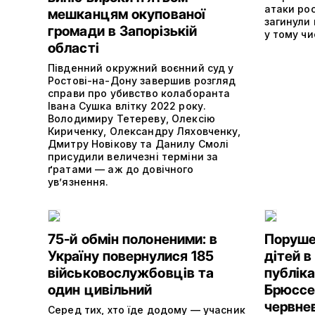
атаки рос
мешканцям окупованої
загинули
громади в Запорізькій
у тому чи
області
Південний окружний воєнний суд у
Ростові-на-Дону завершив розгляд
справи про убивство колаборанта
Івана Сушка влітку 2022 року.
Володимиру Тетереву, Олексію
Кириченку, Олександру Ляховченку,
Дмитру Новікову та Данилу Смолі
присудили величезні терміни за
ґратами — аж до довічного
ув’язнення.
75-й обмін полоненими: в
Поруше
Україну повернулися 185
дітей в
військовослужбовців та
публік
один цивільний
Брюссе
червнев
Серед тих, хто їде додому — учасник