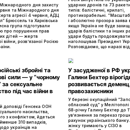
 Міжнародного дня захисту
ударних дронів та 73 ракети
червня та Міжнародного дня
типів: балістичні, крилаті,
ертв агресії 4 червня, АДЦ
протикорабельні. “Масштаб
л” Брюссель та Харківська
і абсолютно прозора заява в
исна група підготували
якщо Україна не буде захищ
ію про порушення прав
ударів балістики та інших ра
ких дітей — жертв
удари будуть продовжувати
ї війни, розв’язаної Росією
наголошував Президент Укр
раїни.
Розповідаємо, що наразі ві
сійські збройні та
У засудженої в РФ ук
ві сили — у “чорному
Галини Бехтер вірогід
” за сексуальне
розвивається деменц
тво під час війни в
правозахисники
У березні окупаційний “Зап
обласний суд” у Мелітополі
й доповіді Генсека ООН
68-річну Галину Бехтер до 1
суального насильства,
ув’язнення за переказ грош
го з конфліктом, йдеться
рахунок українського банку
йменше 310 випадків,
жінку тримають у СІЗО в
одо українців на