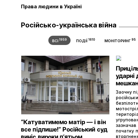
Права людини в Україні
Російсько-українська війна
1959
1610
95
ВСІ
ПОДІЇ
МОНІТОРИНГ
Приціл
ударні 
мешкан
Заочну п
російськи
безпілот
мотострі
територіа
угрупован
“Катуватимемо матір — і він
зазначав 
все підпише!” Російський суд
початку 
виніс вироки п’ятьом
вторгнен