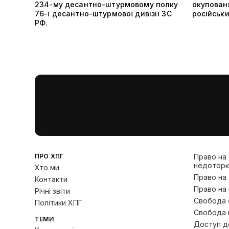
234-му десантно-штурмовому полку
окуповани
76-ї десантно-штурмової дивізії ЗС
російськ
РФ.
ПРО ХПГ
Право на
недоторк
Хто ми
Право на
Контакти
Право на 
Річні звіти
Свобода с
Політики ХПГ
Свобода 
ТЕМИ
Доступ до