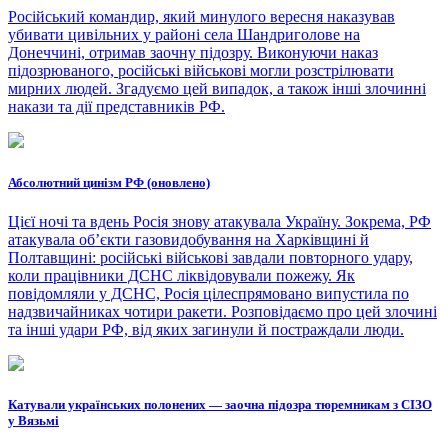
Російський командир, який минулого вересня наказував
убивати цивільних у районі села Шандриголове на
Донеччині, отримав заочну підозру. Виконуючи наказ
підозрюваного, російські військові могли розстрілювати
мирних людей. Згадуємо цей випадок, а також інші злочинні
накази та дії представників РФ.
Абсолютний цинізм РФ (оновлено)
Цієї ночі та вдень Росія знову атакувала Україну. Зокрема, РФ
атакувала обʼєкти газовидобування на Харківщині й
Полтавщині: російські військові завдали повторного удару,
коли працівники ДСНС ліквідовували пожежу. Як
повідомляли у ДСНС, Росія цілеспрямовано випустила по
надзвичайниках чотири ракети. Розповідаємо про цей злочині
та інші удари РФ, від яких загинули й постраждали люди.
Катували українських полонених — заочна підозра тюремникам з СІЗО
у Вязьмі