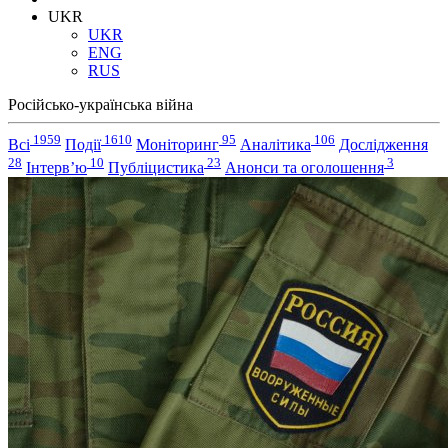
UKR
UKR
ENG
RUS
Російсько-українська війна
1959
1610
95
106
Всі
Події
Моніторинг
Аналітика
Дослідження
28
10
23
3
Інтерв’ю
Публіцистика
Анонси та оголошення