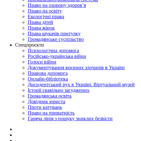
Право на охорону здоров’я
Право на освіту
Екологічні права
Права дітей
Права жінок
Права шукачів притулку
Громадянське суспільство
Спецпроєкти
Психологічна допомога
Російсько-українська війна
Голоси війни
Документування воєнних злочинів в Україні
Правова допомога
Онлайн-бібліотека
Дисидентський рух в Україні. Віртуальний музей
Історії свавільно засуджених
Громадянська освіта
Довідник юриста
Проти катувань
Право на приватність
Гаряча лінія з пошуку зниклих безвісти