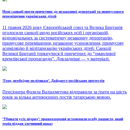
Нові санкції проти причетних до незаконної депортації та примусового
переміщення українських дітей
11 травня 2026 року Європейський союз та Велика Британія
оголосили санкції щодо російських осіб і організацій,
відповідальних за систематичну незаконну депортацію,
примусове переміщення, незаконне усиновлення, примусову
асиміляцію й мілітаризацію українських дітей. Санкції
Великої Британії торкнулися й причетних до “оманливої
кремлівської пропаганди”. Докладніше — у матеріалі.
‘Горе, необхідне політикам’. Дайджест російських протестів
Пенсіонера Фазила Валіахметова відправили за ґрати на шість
років за кілька антивоєнних постів татарською мовою.
‘Убивати усіх підряд’: правоохоронці встановили особу рашиста, який
торік віддав злочинний наказ