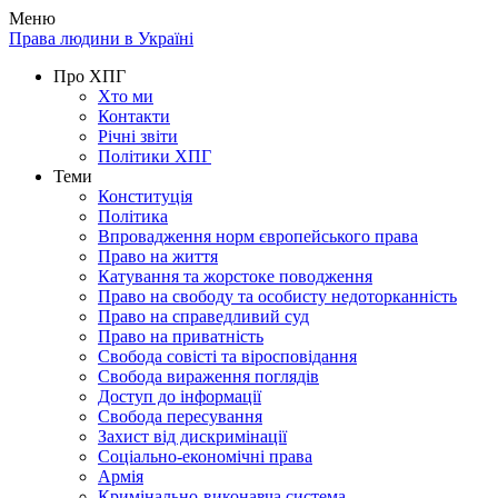
Меню
Права людини в Україні
Про ХПГ
Хто ми
Контакти
Річні звіти
Політики ХПГ
Теми
Конституція
Політика
Впровадження норм європейського права
Право на життя
Катування та жорстоке поводження
Право на свободу та особисту недоторканність
Право на справедливий суд
Право на приватність
Свобода совісті та віросповідання
Свобода вираження поглядів
Доступ до інформації
Свобода пересування
Захист від дискримінації
Соціально-економічні права
Армія
Кримінально-виконавча система