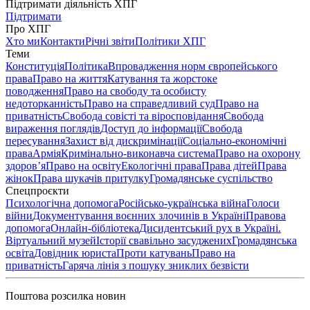
Підтримати діяльність ХПГ
Підтримати
Про ХПГ
Хто ми
Контакти
Річні звіти
Політики ХПГ
Теми
Конституція
Політика
Впровадження норм європейського
права
Право на життя
Катування та жорстоке
поводження
Право на свободу та особисту
недоторканність
Право на справедливий суд
Право на
приватність
Свобода совісті та віросповідання
Свобода
вираження поглядів
Доступ до інформації
Свобода
пересування
Захист від дискримінації
Соціально-економічні
права
Армія
Кримінально-виконавча система
Право на охорону
здоров’я
Право на освіту
Екологічні права
Права дітей
Права
жінок
Права шукачів притулку
Громадянське суспільство
Спецпроєкти
Психологічна допомога
Російсько-українська війна
Голоси
війни
Документування воєнних злочинів в Україні
Правова
допомога
Онлайн-бібліотека
Дисидентський рух в Україні.
Віртуальний музей
Історії свавільно засуджених
Громадянська
освіта
Довідник юриста
Проти катувань
Право на
приватність
Гаряча лінія з пошуку зниклих безвісти
Поштова розсилка новин