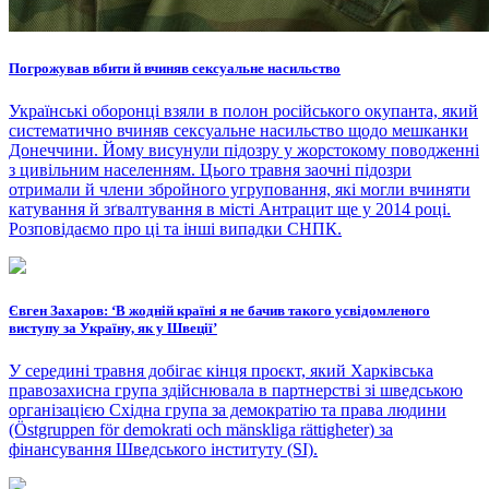
Погрожував вбити й вчиняв сексуальне насильство
Українські оборонці взяли в полон російського окупанта, який
систематично вчиняв сексуальне насильство щодо мешканки
Донеччини. Йому висунули підозру у жорстокому поводженні
з цивільним населенням. Цього травня заочні підозри
отримали й члени збройного угруповання, які могли вчиняти
катування й зґвалтування в місті Антрацит ще у 2014 році.
Розповідаємо про ці та інші випадки СНПК.
Євген Захаров: ‘В жодній країні я не бачив такого усвідомленого
виступу за Україну, як у Швеції’
У середині травня добігає кінця проєкт, який Харківська
правозахисна група здійснювала в партнерстві зі шведською
організацією Східна група за демократію та права людини
(Östgruppen för demokrati och mänskliga rättigheter) за
фінансування Шведського інституту (SI).