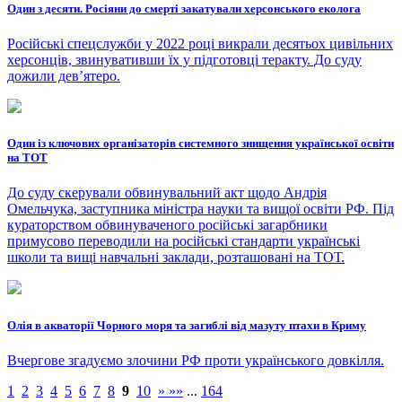
Один з десяти. Росіяни до смерті закатували херсонського еколога
Російські спецслужби у 2022 році викрали десятьох цивільних
херсонців, звинувативши їх у підготовці теракту. До суду
дожили дев’ятеро.
Один із ключових організаторів системного знищення української освіти
на ТОТ
До суду скерували обвинувальний акт щодо Андрія
Омельчука, заступника міністра науки та вищої освіти РФ. Під
кураторством обвинуваченого російські загарбники
примусово переводили на російські стандарти українські
школи та вищі навчальні заклади, розташовані на ТОТ.
Олія в акваторії Чорного моря та загиблі від мазуту птахи в Криму
Вчергове згадуємо злочини РФ проти українського довкілля.
1
2
3
4
5
6
7
8
9
10
»
»»
...
164