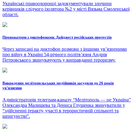
Українські правоохоронці задокументували злочини
керівників слідчого ізолятора №2 у місті Вязьма Смоленської
області.
Провокатори з диктофонами. Дайджест російських протестів
Через записані на диктофон розмови з іншими ув’язненими
про війну в Україні 54-річного політв’язня Андрія
Петровського звинувачують у виправданні тероризму.
Викрадених мелітопольських медійників засудили до 26 років
ув’язнення
Адміністраторів телеграм-каналу “Мелітополь — це Україна”
Олександра Малишева та Дениса Глущенка звинуватили у
“здійсненні теракту, участі в терористичній спільноті та
шпигунстві”.