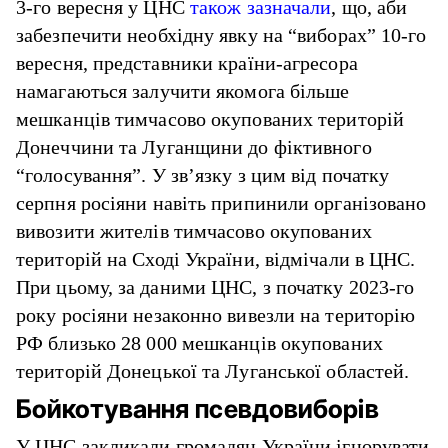
3-го вересня у ЦНС
також зазначали
, що, аби
забезпечити необхідну явку на “виборах” 10-го
вересня, представники країни-агресора
намагаються залучити якомога більше
мешканців тимчасово окупованих територій
Донеччини та Луганщини до фіктивного
“голосування”. У зв’язку з цим від початку
серпня росіяни навіть припинили організовано
вивозити жителів тимчасово окупованих
територій на Сході України, відмічали в ЦНС.
При цьому, за даними ЦНС, з початку 2023-го
року росіяни незаконно вивезли на територію
РФ близько 28 000 мешканців окупованих
територій Донецької та Луганської областей.
Бойкотування псевдовиборів
У ЦНС закликали громадян України ігнорувати