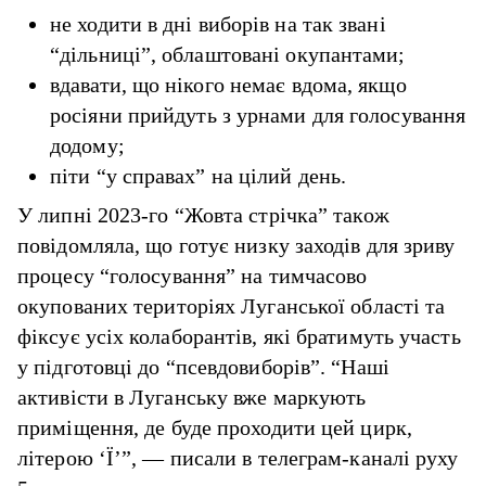
не ходити в дні виборів на так звані
“дільниці”, облаштовані окупантами;
вдавати, що нікого немає вдома, якщо
росіяни прийдуть з урнами для голосування
додому;
піти “у справах” на цілий день.
У липні 2023-го “Жовта стрічка” також
повідомляла, що готує низку заходів для зриву
процесу “голосування” на тимчасово
окупованих територіях Луганської області та
фіксує усіх колаборантів, які братимуть участь
у підготовці до “псевдовиборів”. “Наші
активісти в Луганську вже маркують
приміщення, де буде проходити цей цирк,
літерою ‘Ї’”, — писали в телеграм-каналі руху