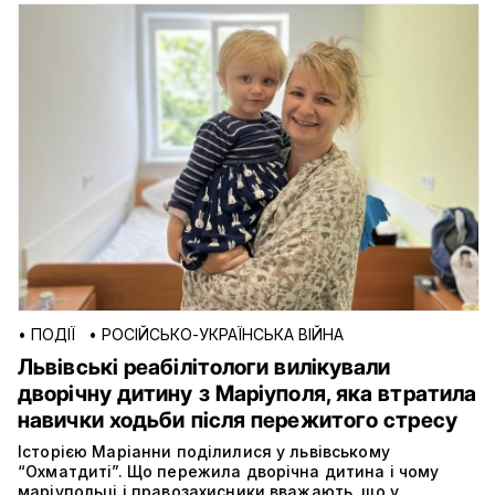
•
ПОДІЇ
•
РОСІЙСЬКО-УКРАЇНСЬКА ВІЙНА
Львівські реабілітологи вилікували
дворічну дитину з Маріуполя, яка втратила
навички ходьби після пережитого стресу
Історією Маріанни поділилися у львівському
“Охматдиті”. Що пережила дворічна дитина і чому
маріупольці і правозахисники вважають, що у