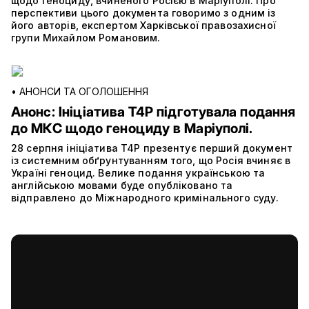
щодо геноциду, вчиненого Росією в Маріуполі. Про
перспективи цього документа говоримо з одним із
його авторів, експертом Харківської правозахисної
групи Михайлом Романовим.
•
АНОНСИ ТА ОГОЛОШЕННЯ
Анонс: Ініціатива Т4P підготувала подання
до МКС щодо геноциду в Маріуполі.
28 серпня ініціатива T4P презентує перший документ
із системним обґрунтуванням того, що Росія вчиняє в
Україні геноцид. Велике подання українською та
англійською мовами буде опубліковано та
відправлено до Міжнародного кримінального суду.