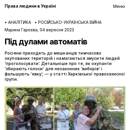
Права людини в Україні
Меню
•
АНАЛІТИКА
•
РОСІЙСЬКО-УКРАЇНСЬКА ВІЙНА
Марина Гарєєва
,
04 вересня 2023
Під дулами автоматів
Росіяни приходять до мешканців тимчасово
окупованих територій і намагаються змусити людей
‘проголосувати’. Детальніше про те, як окупанти
‘збирають голоси’ для незаконних ‘виборів’ і
фальшують ‘явку’, — у статті Харківської правозахисної
групи.