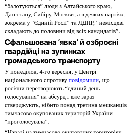
“балотуються” люди з Алтайського краю,
Дагестану, Сибіру, Москви, а в деяких партіях,
зокрема у “Єдиній Росії” та ЛДПР, “немісцеві
складають до половини від всіх кандидатів”.
Сфальшована ‘явка’ й озброєні
гвардійці на зупинках
громадського транспорту
У понеділок, 4-го вересня, у Центрі
національного спротиву
повідомили
, що
росіяни перетворюють “єдиний день
голосування” на абсурд і вже зараз
стверджують, нібито понад третина мешканців
тимчасово окупованих територій України
“проголосувала”.
“Наразі на тимчасово окупованих територіях