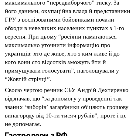
максимального “передвиборчого” тиску. За
його даними, окупаційна влада й представники
ГРУ з воєнізованими бойовиками почали
обходи в невеликих населених пунктах з 1-го
вересня. При цьому “росіяни намагаються
максимально уточнити інформацію про
українців: хто де живе, хто з ким живе й до
кого вони сто відсотків зможуть йти й
примушувати голосувати”, наголошували у
“Жовтій стрічці”.
Своєю чергою речник СБУ Андрій Дехтяренко
відзначав, що “за допомогу у проведенні так
званих ‘виборів’ загарбники обіцяють грошову
винагороду від 10-ти тисяч рублів”, проте і це
не допомагає.
Гастролери з РФ