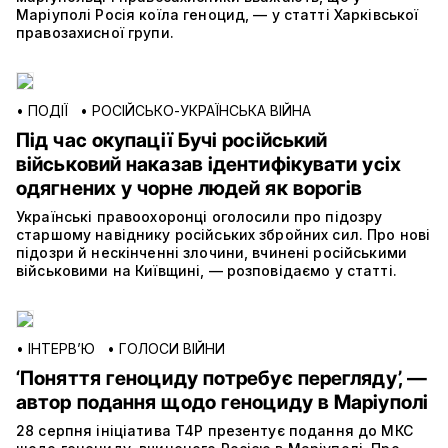
Маріуполі Росія коїла геноцид, — у статті Харківської
правозахисної групи.
•
ПОДІЇ
•
РОСІЙСЬКО-УКРАЇНСЬКА ВІЙНА
Під час окупації Бучі російський
військовий наказав ідентифікувати усіх
одягнених у чорне людей як ворогів
Українські правоохоронці оголосили про підозру
старшому навіднику російських збройних сил. Про нові
підозри й нескінченні злочини, вчинені російськими
військовими на Київщині, — розповідаємо у статті.
•
ІНТЕРВ’Ю
•
ГОЛОСИ ВІЙНИ
‘Поняття геноциду потребує перегляду’, —
автор подання щодо геноциду в Маріуполі
28 серпня ініціатива T4P презентує подання до МКС