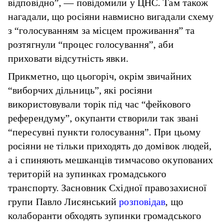
відповідно”, — повідомили у ЦНС. Там також
нагадали, що росіяни навмисно вигадали схему
з “голосуванням за місцем проживання” та
розтягнули “процес голосування”, аби
приховати відсутність явки.
Прикметно, що цьогоріч, окрім звичайних
“виборчих дільниць”, які росіяни
використовували торік під час “фейкового
референдуму”, окупанти створили так звані
“пересувні пункти голосування”. При цьому
росіяни не тільки приходять до домівок людей,
а і спиняють мешканців тимчасово окупованих
територій на зупинках громадського
транспорту. Засновник Східної правозахисної
групи Павло Лисянський
розповідав
, що
колаборанти обходять зупинки громадського