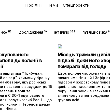
Про ХПГ
Теми
Спецпроєкти
117
49
335
8
ТИКА
ДОСЛІДЖЕННЯ
ІНТЕРВ’Ю
ПУБЛІЦИСТИКА
 окупованого
Місяць тримали цивіл
поля до колонії в
підвалі, доки його хв
ії
помирала від голоду
 ініціативи “Трибунал.
Двоє полонених окупантів і
й епізод”, кримську бранку
позивними Нижній і Зефір 
мамбетову, яку російські
підозри у жорстокому пово
ки незаконно засудили до 15
цивільним населенням та і
бавлення волі та
порушенні законів і звичаїв 
ли в СІЗО-1 окупованого
вчиненому за попередньою
ля, везуть вглиб Росії — до
групою осіб.
кої колонії. Переповідаємо
ані Ніяри.