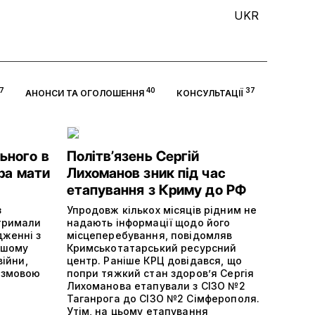
UKR
7
40
37
АНОНСИ ТА ОГОЛОШЕННЯ
КОНСУЛЬТАЦІЇ
ьного в
Політвʼязень Сергій
ора мати
Лихоманов зник під час
етапування з Криму до РФ
з
Упродовж кількох місяців рідним не
отримали
надають інформації щодо його
дженні з
місцеперебування, повідомляв
ншому
Кримськотатарський ресурсний
війни,
центр. Раніше КРЦ довідався, що
 змовою
попри тяжкий стан здоров’я Сергія
Лихоманова етапували з СІЗО №2
Таганрога до СІЗО №2 Сімферополя.
Утім, на цьому етапування