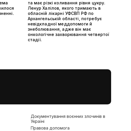
тема
та має різкі коливання рівня цукру.
шилося
Ленур Халілов, якого тримають в
зненні.
обласній лікарні УФСВП РФ по
Архангельській області, потребує
невідкладної меддопомоги й
знеболювання, адже він має
онкологічне захворювання четвертої
стадії.
Документування воєнних злочинів в
Україні
Правова допомога