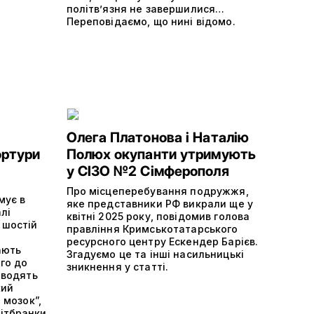
політвʼязня не завершилися…
Переповідаємо, що нині відомо.
Олега Платонова і Наталію
ортури
Полюх окупанти утримують
у СІЗО №2 Сімферополя
Про місцеперебування подружжя,
мує в
яке представники РФ викрали ще у
лі
квітні 2025 року, повідомив голова
 шостій
правління Кримськотатарського
ресурсного центру Ескендер Барієв.
ають
Згадуємо це та інші насильницькі
ого до
зникнення у статті.
оводять
кий
 мозок”,
ітбранки.