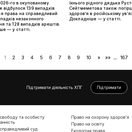
2026-го в окупованому
їхнього рідного дядька Рус
 відбулося 139 випадків
Сейтмеметова також погір
я права на справедливий
здоров’я в російському ув’я
ипадків незаконного
Докладніше — у статті.
я та 128 випадків арештів.
е — у статті.
1
2
3
4
5
6
7
8
9
10
»
»»
...
167
Підтримати діяльність ХПГ
Підтримати
 свободу та особисту
Право на охорону здоров’я
анність
Право на освіту
 справедливий суд
Екологічні права