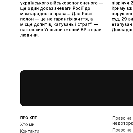
українського військовополоненого —
півріччя 
ще один доказ зневаги Росії до
Криму вже
міжнародного права... Для Росії
порушенн
полон — це не гарантія життя, а
суд, 29 в
місце допитів, катувань і страт”, —
етапуванн
наголосив Уповноважений ВР з прав
Докладніш
людини.
ПРО ХПГ
Право на
недоторк
Хто ми
Право на
Контакти