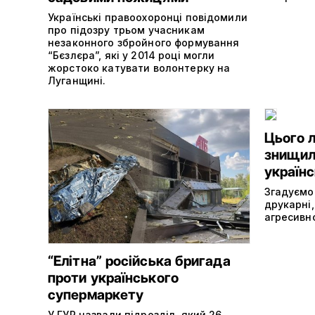
Українські правоохоронці повідомили
про підозру трьом учасникам
незаконного збройного формування
“Бєзлєра”, які у 2014 році могли
жорстоко катувати волонтерку на
Луганщині.
Цього 
знищили
україн
Згадуємо
друкарні,
агресивно
“Елітна” російська бригада
проти українського
супермаркету
У ГУР назвали підрозділ, який 26