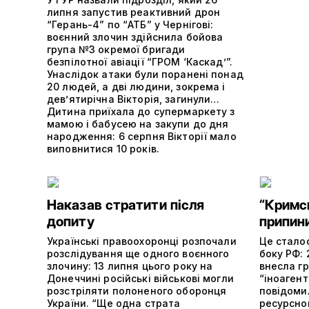
липня запустив реактивний дрон
“Герань-4” по “АТБ” у Чернігові:
воєнний злочин здійснила бойова
група №3 окремої бригади
безпілотної авіації “ГРОМ ‘Каскад’”.
Унаслідок атаки були поранені понад
20 людей, а дві людини, зокрема і
дев’ятирічна Вікторія, загинули…
Дитина приїхала до супермаркету з
мамою і бабусею на закупи до дня
народження: 6 серпня Вікторії мало
виповнитися 10 років.
Наказав стратити після
“Кримс
допиту
припин
Українські правоохоронці розпочали
Це сталос
розслідування ще одного воєнного
боку РФ: 
злочину: 13 липня цього року на
внесла г
Донеччині російські військові могли
“іноагент
розстріляти полоненого оборонця
повідоми
України. “Ще одна страта
ресурсно