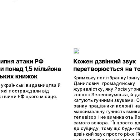
липня атаки РФ
Кожен дзвінкий звук
 понад 1,5 мільйона
перетворюється на т
ських книжок
Кримську політбранку Ірину
Данилович, громадянську
 українські видавництва й
журналістку, яку Росія утри
 які постраждали від
колонії Зеленокумська, й да
ї війни РФ цього місяця.
катують гучними звуками. О
ранку працівники колонії на
максимальну гучність вмик
телевізор і не вимикають й
самого вечора. “Її просто д
до суїциду, тому що будь-я
дзвінкий звук просто ріже їй
— наголошувала сестра пол