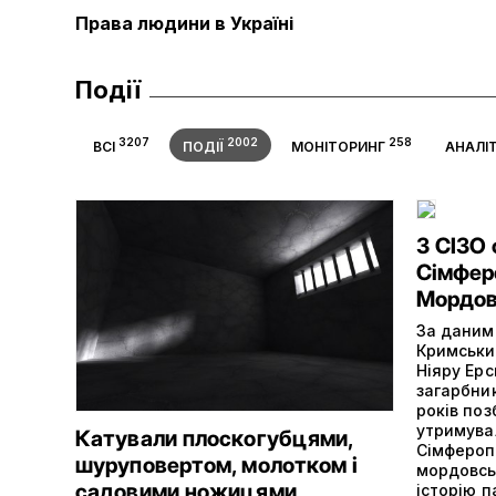
Права людини в Україні
Події
3207
2002
258
ВСІ
ПОДІЇ
МОНІТОРИНГ
АНАЛІ
З СІЗО
Сімферо
Мордов
За даними
Кримськи
Ніяру Ерс
загарбни
років поз
утримува
Катували плоскогубцями,
Сімферопо
шуруповертом, молотком і
мордовсь
садовими ножицями
історію п