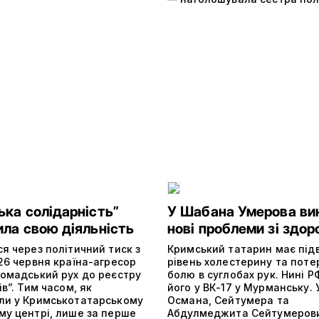
ька солідарність”
У Шабана Умерова ви
ила свою діяльність
нові проблеми зі здор
я через політичний тиск з
Кримський татарин має пі
26 червня країна-агресор
рівень холестерину та поте
ромадський рух до реєстру
болю в суглобах рук. Нині 
ів”. Тим часом, як
його у ВК-17 у Мурманську. 
ли у Кримськотатарському
Османа, Сейтумера та
му центрі, лише за перше
Абдулмеджита Сейтумерови