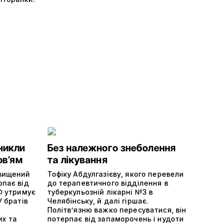
никли
Без належного знеболення
ов’ям
та лікування
двищений
Тофіку Абдулгазієву, якого перевели
рпає від
до терапевтичного відділення в
РФ утримує
туберкульозній лікарні №3 в
У братів
Челябінську, й далі гіршає.
Політвʼязню важко пересуватися, він
х та
потерпає від запаморочень і нудоти