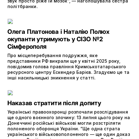
звук просто ріже їй мозок”, — наголошувала сестра
політбранки.
Олега Платонова і Наталію Полюх
окупанти утримують у СІЗО №2
Сімферополя
Про місцеперебування подружжя, яке
представники РФ викрали ще у квітні 2025 року,
повідомив голова правління Кримськотатарського
ресурсного центру Ескендер Барієв. Згадуємо це та
інші насильницькі зникнення у статті.
Наказав стратити після допиту
Українські правоохоронці розпочали розслідування
ще одного воєнного злочину: 13 липня цього року на
Донеччині російські військові могли розстріляти
полоненого оборонця України. “Ще одна страта
українського військовополоненого — ще один доказ