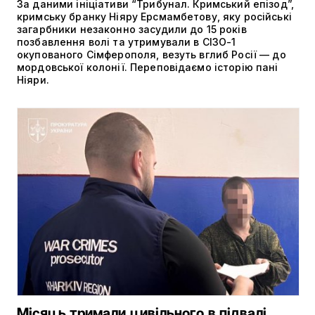
За даними ініціативи “Трибунал. Кримський епізод”,
кримську бранку Ніяру Ерсмамбетову, яку російські
загарбники незаконно засудили до 15 років
позбавлення волі та утримували в СІЗО-1
окупованого Сімферополя, везуть вглиб Росії — до
мордовської колонії. Переповідаємо історію пані
Ніяри.
Місяць тримали цивільного в підвалі,