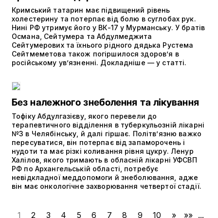
Кримський татарин має підвищений рівень
холестерину та потерпає від болю в суглобах рук.
Нині РФ утримує його у ВК-17 у Мурманську. У братів
Османа, Сейтумера та Абдулмеджита
Сейтумерових та їхнього рідного дядька Рустема
Сейтмеметова також погіршилося здоров’я в
російському ув’язненні. Докладніше — у статті.
Без належного знеболення та лікування
Тофіку Абдулгазієву, якого перевели до
терапевтичного відділення в туберкульозній лікарні
№3 в Челябінську, й далі гіршає. Політвʼязню важко
пересуватися, він потерпає від запаморочень і
нудоти та має різкі коливання рівня цукру. Ленур
Халілов, якого тримають в обласній лікарні УФСВП
РФ по Архангельській області, потребує
невідкладної меддопомоги й знеболювання, адже
він має онкологічне захворювання четвертої стадії.
1
2
3
4
5
6
7
8
9
10
»
»»
...