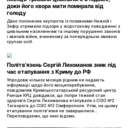
доки його хвора мати помирала від
голоду
Двоє полонених окупантів із позивними Нижній і
Зефір отримали підозри у жорстокому поводженні з
цивільним населенням та іншому порушенні законів
і звичаїв війни, вчиненому за попередньою змовою
групою осіб.
Політвʼязень Сергій Лихоманов зник під
час етапування з Криму до РФ
Упродовж кількох місяців рідним не надають
інформації щодо його місцеперебування,
повідомляв Кримськотатарський ресурсний центр.
Раніше КРЦ довідався, що попри тяжкий стан
здоров’я Сергія Лихоманова етапували з СІЗО №2
Таганрога до СІЗО №2 Сімферополя. Утім, на цьому
етапування політвʼязня не завершилися…
Переповідаємо, що нині відомо.