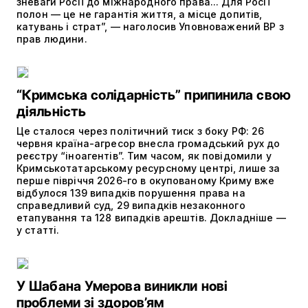
зневаги Росії до міжнародного права... Для Росії
полон — це не гарантія життя, а місце допитів,
катувань і страт”, — наголосив Уповноважений ВР з
прав людини.
“Кримська солідарність” припинила свою
діяльність
Це сталося через політичний тиск з боку РФ: 26
червня країна-агресор внесла громадський рух до
реєстру “іноагентів”. Тим часом, як повідомили у
Кримськотатарському ресурсному центрі, лише за
перше півріччя 2026-го в окупованому Криму вже
відбулося 139 випадків порушення права на
справедливий суд, 29 випадків незаконного
етапування та 128 випадків арештів. Докладніше —
у статті.
У Шабана Умерова виникли нові
проблеми зі здоров’ям