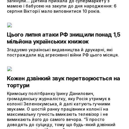
загинули… Дитина приїхала до супермаркету з
мамою і бабусею на закупи до дня народження: 6
серпня Вікторії мало виповнитися 10 років.
Цього липня атаки РФ знищили понад 1,5
мільйона українських книжок
Згадуємо українські видавництва й друкарні, які
постраждали від агресивної війни РФ цього місяця.
Кожен дзвінкий звук перетворюється на
тортури
Кримську політбранку Ірину Данилович,
громадянську журналістку, яку Росія утримує в
колонії Зеленокумська, й далі катують гучними
звуками. О шостій ранку працівники колонії на
максимальну гучність вмикають телевізор і не
вимикають його до самого вечора. “Її просто
доводять до суїциду, тому що будь-який дзвінкий