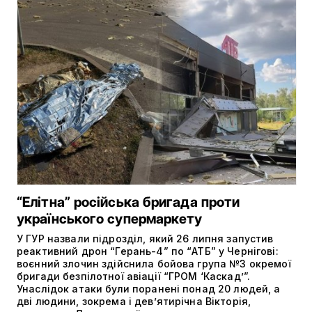
“Елітна” російська бригада проти
українського супермаркету
У ГУР назвали підрозділ, який 26 липня запустив
реактивний дрон “Герань-4” по “АТБ” у Чернігові:
воєнний злочин здійснила бойова група №3 окремої
бригади безпілотної авіації “ГРОМ ‘Каскад’”.
Унаслідок атаки були поранені понад 20 людей, а
дві людини, зокрема і дев’ятирічна Вікторія,