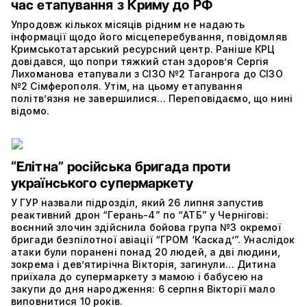
час етапування з Криму до РФ
Упродовж кількох місяців рідним не надають
інформації щодо його місцеперебування, повідомляв
Кримськотатарський ресурсний центр. Раніше КРЦ
довідався, що попри тяжкий стан здоров’я Сергія
Лихоманова етапували з СІЗО №2 Таганрога до СІЗО
№2 Сімферополя. Утім, на цьому етапування
політвʼязня не завершилися… Переповідаємо, що нині
відомо.
“Елітна” російська бригада проти
українського супермаркету
У ГУР назвали підрозділ, який 26 липня запустив
реактивний дрон “Герань-4” по “АТБ” у Чернігові:
воєнний злочин здійснила бойова група №3 окремої
бригади безпілотної авіації “ГРОМ ‘Каскад’”. Унаслідок
атаки були поранені понад 20 людей, а дві людини,
зокрема і дев’ятирічна Вікторія, загинули… Дитина
приїхала до супермаркету з мамою і бабусею на
закупи до дня народження: 6 серпня Вікторії мало
виповнитися 10 років.