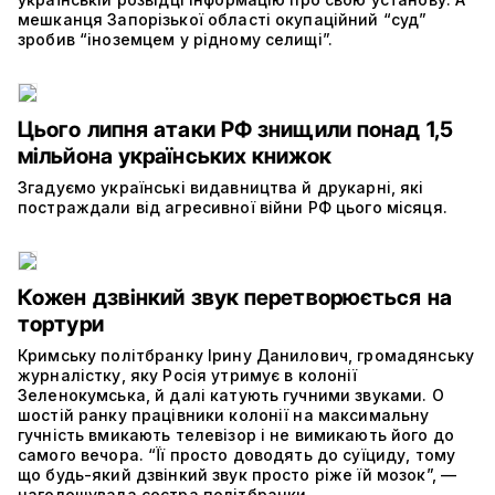
мешканця Запорізької області окупаційний “суд”
зробив “іноземцем у рідному селищі”.
Цього липня атаки РФ знищили понад 1,5
мільйона українських книжок
Згадуємо українські видавництва й друкарні, які
постраждали від агресивної війни РФ цього місяця.
Кожен дзвінкий звук перетворюється на
тортури
Кримську політбранку Ірину Данилович, громадянську
журналістку, яку Росія утримує в колонії
Зеленокумська, й далі катують гучними звуками. О
шостій ранку працівники колонії на максимальну
гучність вмикають телевізор і не вимикають його до
самого вечора. “Її просто доводять до суїциду, тому
що будь-який дзвінкий звук просто ріже їй мозок”, —
наголошувала сестра політбранки.