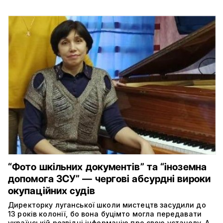
“Фото шкільних документів” та “іноземна
допомога ЗСУ” — чергові абсурдні вироки
окупаційних судів
Директорку луганської школи мистецтв засудили до
13 років колонії, бо вона буцімто могла передавати
українській розвідці інформацію про свою установу. А