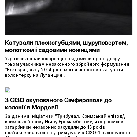
Катували плоскогубцями, шуруповертом,
молотком і садовими ножицями
Українські правоохоронці повідомили про підозру
трьом учасникам незаконного збройного формування
“Бєзлєра”, які у 2014 році могли жорстоко катувати
волонтерку на Луганщині.
З СІЗО окупованого Сімферополя до
колонії в Мордовії
За даними ініціативи “Трибунал. Кримський епізод”,
кримську бранку Ніяру Ерсмамбетову, яку російські
загарбники незаконно засудили до 15 років
позбавлення волі та утримували в СІЗО-1 окупованого