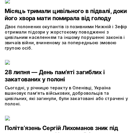
Місяць тримали цивільного в підвалі, доки
його хвора мати помирала від голоду
Двоє полонених окупантів із позивними Нижній і Зефір
отримали підозри у жорстокому поводженні з
цивільним населенням та іншому порушенні законів і
звичаїв війни, вчиненому за попередньою змовою
групою осіб.
28 липня — День пам’яті загиблих і
закатованих у полоні
Сьогодні, у річницю теракту в Оленівці, Україна
вшановує пам’ять військових, добровольців та
цивільних, які загинули, були закатовані або страчені у
полоні.
Політвʼязень Сергій Лихоманов зник під