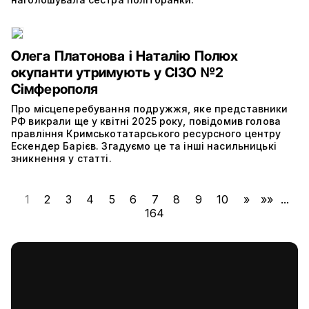
Олега Платонова і Наталію Полюх
окупанти утримують у СІЗО №2
Сімферополя
Про місцеперебування подружжя, яке представники
РФ викрали ще у квітні 2025 року, повідомив голова
правління Кримськотатарського ресурсного центру
Ескендер Барієв. Згадуємо це та інші насильницькі
зникнення у статті.
1
2
3
4
5
6
7
8
9
10
»
»»
...
164