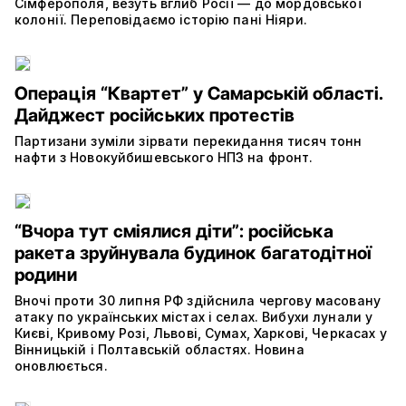
Сімферополя, везуть вглиб Росії — до мордовської
колонії. Переповідаємо історію пані Ніяри.
Операція “Квартет” у Самарській області.
Дайджест російських протестів
Партизани зуміли зірвати перекидання тисяч тонн
нафти з Новокуйбишевського НПЗ на фронт.
“Вчора тут сміялися діти”: російська
ракета зруйнувала будинок багатодітної
родини
Вночі проти 30 липня РФ здійснила чергову масовану
атаку по українських містах і селах. Вибухи лунали у
Києві, Кривому Розі, Львові, Сумах, Харкові, Черкасах у
Вінницькій і Полтавській областях. Новина
оновлюється.