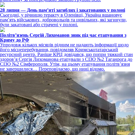
28 липня — День пам’яті загиблих і закатованих у полоні
Сьогодні, у річницю теракту в Оленівці, Україна вшановує
пам’ять військових, добровольців та цивільних, які загинули,
були закатовані або страчені у полоні.
Політвʼязень Сергій Лихоманов зник під час етапування з
Криму до РФ
Упродовж кількох місяців рідним не надають інформації щодо
його місцеперебування, повідомляв Кримськотатарський
ресурсний центр. Раніше КРЦ довідався, що попри тяжкий стан
здоров’я Сергія Лихоманова етапували з СІЗО №2 Таганрога до
СІЗО №2 Сімферополя. Утім, на цьому етапування політвʼязня
не завершилися… Переповідаємо, що нині відомо.