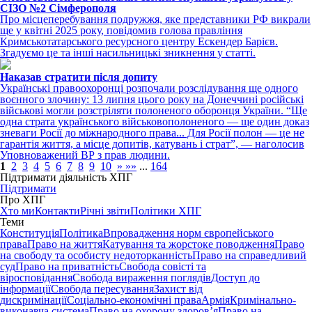
СІЗО №2 Сімферополя
Про місцеперебування подружжя, яке представники РФ викрали
ще у квітні 2025 року, повідомив голова правління
Кримськотатарського ресурсного центру Ескендер Барієв.
Згадуємо це та інші насильницькі зникнення у статті.
Наказав стратити після допиту
Українські правоохоронці розпочали розслідування ще одного
воєнного злочину: 13 липня цього року на Донеччині російські
військові могли розстріляти полоненого оборонця України. “Ще
одна страта українського військовополоненого — ще один доказ
зневаги Росії до міжнародного права... Для Росії полон — це не
гарантія життя, а місце допитів, катувань і страт”, — наголосив
Уповноважений ВР з прав людини.
1
2
3
4
5
6
7
8
9
10
»
»»
...
164
Підтримати діяльність ХПГ
Підтримати
Про ХПГ
Хто ми
Контакти
Річні звіти
Політики ХПГ
Теми
Конституція
Політика
Впровадження норм європейського
права
Право на життя
Катування та жорстоке поводження
Право
на свободу та особисту недоторканність
Право на справедливий
суд
Право на приватність
Свобода совісті та
віросповідання
Свобода вираження поглядів
Доступ до
інформації
Свобода пересування
Захист від
дискримінації
Соціально-економічні права
Армія
Кримінально-
виконавча система
Право на охорону здоров’я
Право на