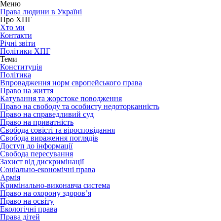
Меню
Права людини в Україні
Про ХПГ
Хто ми
Контакти
Річні звіти
Політики ХПГ
Теми
Конституція
Політика
Впровадження норм європейського права
Право на життя
Катування та жорстоке поводження
Право на свободу та особисту недоторканність
Право на справедливий суд
Право на приватність
Свобода совісті та віросповідання
Свобода вираження поглядів
Доступ до інформації
Свобода пересування
Захист від дискримінації
Соціально-економічні права
Армія
Кримінально-виконавча система
Право на охорону здоров’я
Право на освіту
Екологічні права
Права дітей