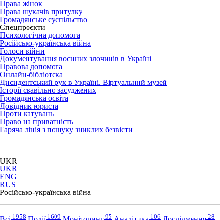
Права жінок
Права шукачів притулку
Громадянське суспільство
Спецпроєкти
Психологічна допомога
Російсько-українська війна
Голоси війни
Документування воєнних злочинів в Україні
Правова допомога
Онлайн-бібліотека
Дисидентський рух в Україні. Віртуальний музей
Історії свавільно засуджених
Громадянська освіта
Довідник юриста
Проти катувань
Право на приватність
Гаряча лінія з пошуку зниклих безвісти
UKR
UKR
ENG
RUS
Російсько-українська війна
1958
1609
95
106
28
Всі
Події
Моніторинг
Аналітика
Дослідження