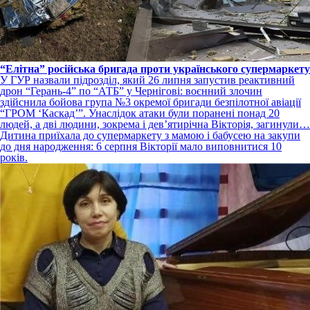
“Елітна” російська бригада проти українського супермаркету
У ГУР назвали підрозділ, який 26 липня запустив реактивний
дрон “Герань-4” по “АТБ” у Чернігові: воєнний злочин
здійснила бойова група №3 окремої бригади безпілотної авіації
“ГРОМ ‘Каскад’”. Унаслідок атаки були поранені понад 20
людей, а дві людини, зокрема і дев’ятирічна Вікторія, загинули…
Дитина приїхала до супермаркету з мамою і бабусею на закупи
до дня народження: 6 серпня Вікторії мало виповнитися 10
років.