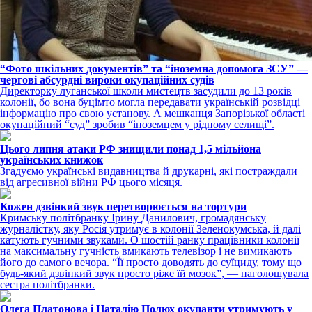
“Фото шкільних документів” та “іноземна допомога ЗСУ” —
чергові абсурдні вироки окупаційних судів
Директорку луганської школи мистецтв засудили до 13 років
колонії, бо вона буцімто могла передавати українській розвідці
інформацію про свою установу. А мешканця Запорізької області
окупаційний “суд” зробив “іноземцем у рідному селищі”.
Цього липня атаки РФ знищили понад 1,5 мільйона
українських книжок
Згадуємо українські видавництва й друкарні, які постраждали
від агресивної війни РФ цього місяця.
Кожен дзвінкий звук перетворюється на тортури
Кримську політбранку Ірину Данилович, громадянську
журналістку, яку Росія утримує в колонії Зеленокумська, й далі
катують гучними звуками. О шостій ранку працівники колонії
на максимальну гучність вмикають телевізор і не вимикають
його до самого вечора. “Її просто доводять до суїциду, тому що
будь-який дзвінкий звук просто ріже їй мозок”, — наголошувала
сестра політбранки.
Олега Платонова і Наталію Полюх окупанти утримують у