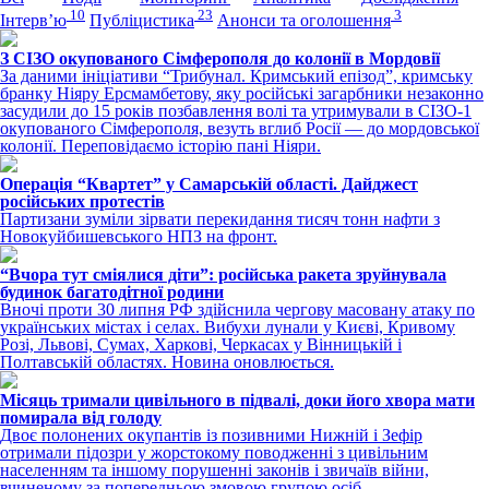
10
23
3
Інтерв’ю
Публіцистика
Анонси та оголошення
З СІЗО окупованого Сімферополя до колонії в Мордовії
За даними ініціативи “Трибунал. Кримський епізод”, кримську
бранку Ніяру Ерсмамбетову, яку російські загарбники незаконно
засудили до 15 років позбавлення волі та утримували в СІЗО-1
окупованого Сімферополя, везуть вглиб Росії — до мордовської
колонії. Переповідаємо історію пані Ніяри.
Операція “Квартет” у Самарській області. Дайджест
російських протестів
Партизани зуміли зірвати перекидання тисяч тонн нафти з
Новокуйбишевського НПЗ на фронт.
“Вчора тут сміялися діти”: російська ракета зруйнувала
будинок багатодітної родини
Вночі проти 30 липня РФ здійснила чергову масовану атаку по
українських містах і селах. Вибухи лунали у Києві, Кривому
Розі, Львові, Сумах, Харкові, Черкасах у Вінницькій і
Полтавській областях. Новина оновлюється.
Місяць тримали цивільного в підвалі, доки його хвора мати
помирала від голоду
Двоє полонених окупантів із позивними Нижній і Зефір
отримали підозри у жорстокому поводженні з цивільним
населенням та іншому порушенні законів і звичаїв війни,
вчиненому за попередньою змовою групою осіб.