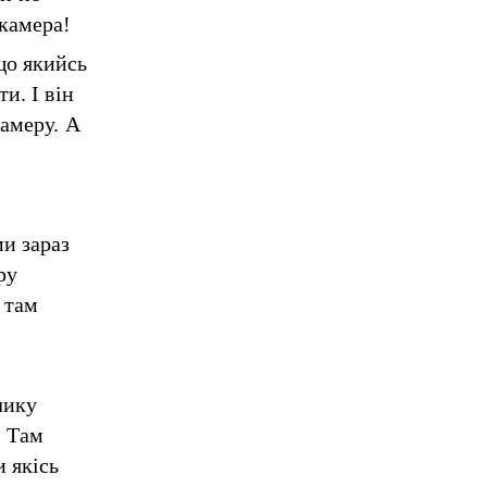
 камера!
що якийсь
и. І він
камеру. А
и зараз
ру
І там
чику
. Там
 якісь