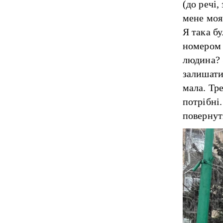
(до речі,
мене моя
Я така бу
номером 
людина? З
залишати,
мала. Тре
потрібні.
повернут