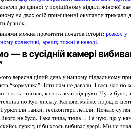
кинули до єдиної у поліційному відділі жіночої ка
аному на двох осіб приміщенні окупанти тримали 
ти бранок.
аннями можна прочитати початок історії:
розкол у
чному колективі
,
арешт
,
тижні в неволі
.
о — в сусідній камері вибив
”
го вересня цілий день у нашому підвальному пр
ита “кормушка”. Їсти нам не давали. І весь час по 
и, хтось стогнав, когось вели під руки. Чути було, 
 техніка по Куп’янську. Катівня майже поряд із це
 Гуркотіли танки, гелікоптери летіли. Почало сутен
 Нікого не було. Така тиша, тиша… І я чую, що у ка
якийсь гуркіт, ніби хтось вибиває двері. Ми не зна