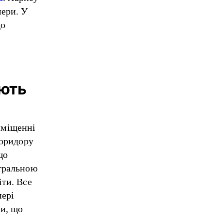
мери. У
до
ають
иміщенні
коридору
що
нтральною
іти. Все
мері
ли, що