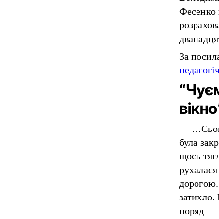
Фесенко 
розрахов
дванадця
За посил
педагогі
“Чуєм
вікно
— …Сьомо
була закр
щось тягл
рухалася
дорогою.
затихло.
поряд — 