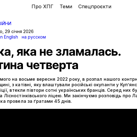
Про ХПГ
Теми
Спецпроєкти
ВІЙНИ
ко
,
29 січня 2026
in English
на русском
а, яка не зламалась.
тина четверта
омого на восьме вересня 2022 року, в розпал нашого контр
ні, з катівні, яку влаштували російські окупанти у Куп’ян
ліції, втекли півтори сотні українських бранців. Серед них бу
 Лісностінківського ліцею. Ми закінчуємо розповідь про Л
ка провела за ґратами 45 днів.