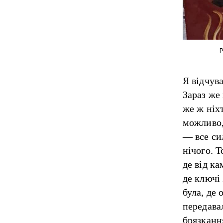
Р
Я відчув
Зараз же
же ж ніх
можливо,
— все сил
нічого. 
де від ка
де ключі
була, де 
передава
брязканн