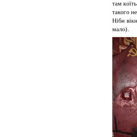
там коїт
такого не
Ніби вік
мало).