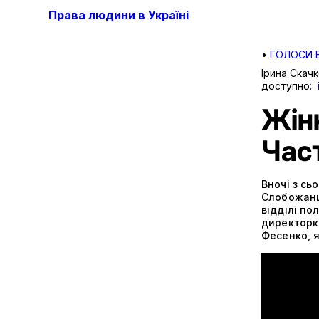
Права людини в Україні
•
ГОЛОСИ 
Ірина Скач
доступно:
Жінк
Час
Вночі з сь
Слобожанщи
відділі по
директорка
Фесенко, я