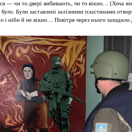
ься — чи то двері вибивають, чи то вікно… (Хоча ві
 було. Були заставлені залізними пластинами отвор
но і ніби й не вікно… Повітря через нього заходило