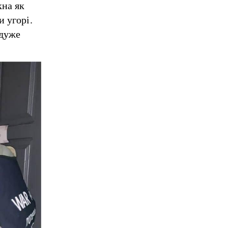
кна як
и угорі.
 дуже