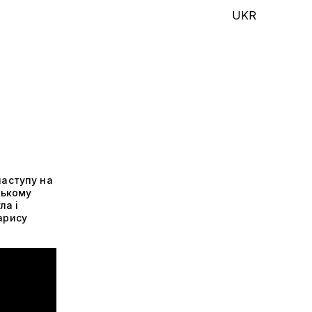
UKR
наступу на
ському
ла і
арису