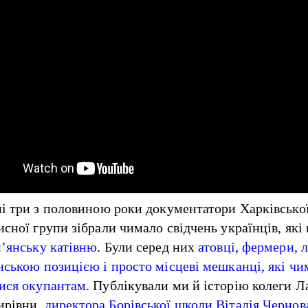
ні три з половиною роки документатори Харківсько
исної групи зібрали чимало свідчень українців, як
’янську катівню
. Були серед них
атовці
,
фермери, 
нською позицією і просто місцеві мешканці, які чи
ися окупантам
. Публікували ми й історію колеги Л
ирівни,
директора Борівської школи Віталія Чернов