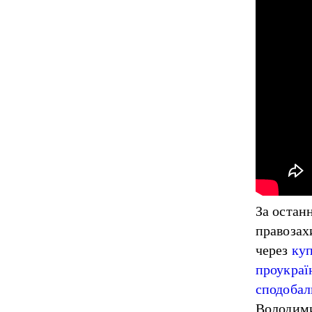
За остан
правозах
через
куп
проукраї
сподобал
Володим