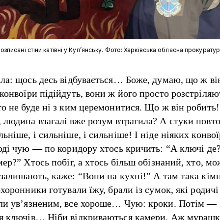
озписані стіни катівні у Куп’янську. Фото: Харківська обласна прокурату
ала: щось десь відбувається… Боже, думаю, що ж ві
 конвоїри підійдуть, вони ж його просто розстріляю
то не буде ні з ким церемонитися. Що ж він робить
 людина взагалі вже розум втратила? А стуки пов
ьніше, і сильніше, і сильніше! І ніде ніяких конвої
Тоді чую — по коридору хтось кричить: “А ключі де
мер?” Хтось побіг, а хтось більш обізнаний, хто, мо
 залишають, каже: “Вони на кухні!” А там така кім
охоронники готували їжу, брали із сумок, які родичі
ли ув’язненим, все хороше… Чую: кроки. Потім —
я ключів… Ніби відкриваються камери. Аж мурашк