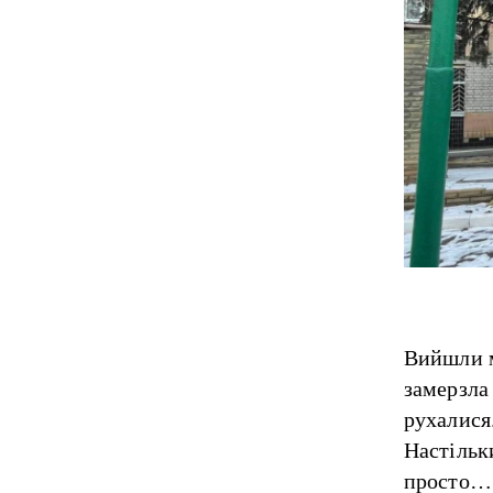
Вийшли м
замерзла 
рухалися
Настільки
просто… 