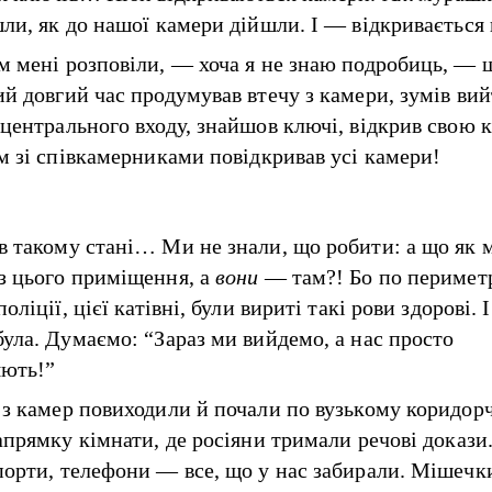
шли, як до нашої камери дійшли. І — відкривається
м мені розповіли, — хоча я не знаю подробиць, — 
й довгий час продумував втечу з камери, зумів вийт
 центрального входу, знайшов ключі, відкрив свою 
ом зі співкамерниками повідкривав усі камери!
в такому стані… Ми не знали, що робити: а що як м
з цього приміщення, а
вони
— там?! Бо по перимет
поліції, цієї катівні, були вириті такі рови здорові. 
була. Думаємо: “Зараз ми вийдемо, а нас просто
яють!”
 з камер повиходили й почали по вузькому коридор
напрямку кімнати, де росіяни тримали речові докази
порти, телефони — все, що у нас забирали. Мішечки