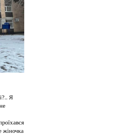
?.. Я
 не
 проїхався
е жіночка