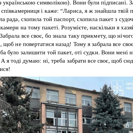
 з українською символікою). Вони були підписані. З
 співкамерниця і каже: “Лариса, я ж знайшла твій 
ла рада, схопила той паспорт, схопила пакет з судо
камери на тому пакеті. Розумієте, наскільки я хазя
абрала все своє, бо знала таку прикмету, що нічог
 щоб не повертатися назад! Тому я забрала все сво
ба було залишити той пакет, оті судки. Вони мені н
 А я тоді думаю: ні, треба забрати все своє, щоб сю
ися!