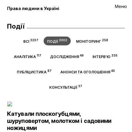
Меню
Права людини в Україні
Події
3207
2002
258
ВСІ
ПОДІЇ
МОНІТОРИНГ
117
49
335
АНАЛІТИКА
ДОСЛІДЖЕННЯ
ІНТЕРВ’Ю
87
40
ПУБЛІЦИСТИКА
АНОНСИ ТА ОГОЛОШЕННЯ
37
КОНСУЛЬТАЦІЇ
Катували плоскогубцями,
шуруповертом, молотком і садовими
ножицями