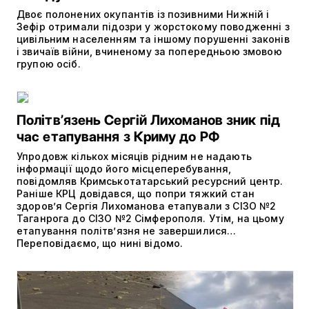
Двоє полонених окупантів із позивними Нижній і
Зефір отримали підозри у жорстокому поводженні з
цивільним населенням та іншому порушенні законів
і звичаїв війни, вчиненому за попередньою змовою
групою осіб.
Політвʼязень Сергій Лихоманов зник під
час етапування з Криму до РФ
Упродовж кількох місяців рідним не надають
інформації щодо його місцеперебування,
повідомляв Кримськотатарський ресурсний центр.
Раніше КРЦ довідався, що попри тяжкий стан
здоров’я Сергія Лихоманова етапували з СІЗО №2
Таганрога до СІЗО №2 Сімферополя. Утім, на цьому
етапування політвʼязня не завершилися…
Переповідаємо, що нині відомо.