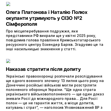
Олега Платонова і Наталію Полюх
окупанти утримують у СІЗО №2
Сімферополя
Про місцеперебування подружжя, яке
представники РФ викрали ще у квітні 2025 року,
повідомив голова правління Кримськотатарського
ресурсного центру Ескендер Барієв. Згадуємо це та
інші насильницькі зникнення у статті.
Наказав стратити після допиту
Українські правоохоронці розпочали розслідування
ще одного воєнного злочину: 13 липня цього року на
Донеччині російські військові могли розстріляти
полоненого оборонця України. “Ще одна страта
українського військовополоненого — ще один доказ
зневаги Росії до міжнародного права... Для Росії
полон — це не гарантія життя, а місце допитів,
катувань і страт”, — наголосив Уповноважений ВР з