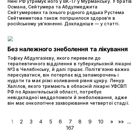
Нині РФ утримує його у ВК-17 у Мурманську. У братів
Османа, Сейтумера та Абдулмеджита
Сейтумерових та їхнього рідного дядька Рустема
Сейтмеметова також погіршилося здоров’я в
російському ув’язненні. Докладніше — у статті.
Без належного знеболення та лікування
Тофіку Абдулгазієву, якого перевели до
терапевтичного відділення в туберкульозній лікарні
№3 в Челябінську, й далі гіршає. Політвʼязню важко
пересуватися, він потерпає від запаморочень і
нудоти та має різкі коливання рівня цукру. Ленур
Халілов, якого тримають в обласній лікарні УФСВП
РФ по Архангельській області, потребує
невідкладної меддопомоги й знеболювання, адже
він має онкологічне захворювання четвертої стадії.
1
2
3
4
5
6
7
8
9
10
»
»»
...
167