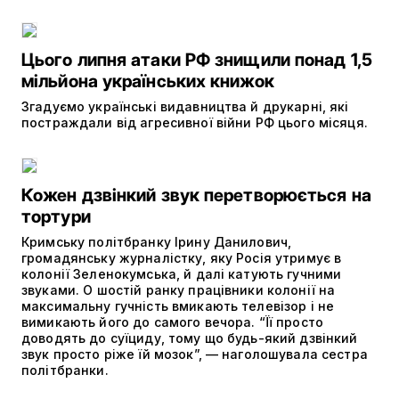
Цього липня атаки РФ знищили понад 1,5
мільйона українських книжок
Згадуємо українські видавництва й друкарні, які
постраждали від агресивної війни РФ цього місяця.
Кожен дзвінкий звук перетворюється на
тортури
Кримську політбранку Ірину Данилович,
громадянську журналістку, яку Росія утримує в
колонії Зеленокумська, й далі катують гучними
звуками. О шостій ранку працівники колонії на
максимальну гучність вмикають телевізор і не
вимикають його до самого вечора. “Її просто
доводять до суїциду, тому що будь-який дзвінкий
звук просто ріже їй мозок”, — наголошувала сестра
політбранки.