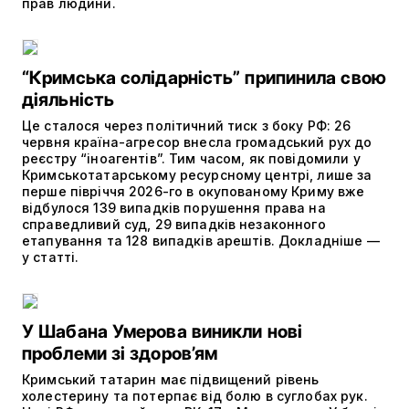
прав людини.
“Кримська солідарність” припинила свою
діяльність
Це сталося через політичний тиск з боку РФ: 26
червня країна-агресор внесла громадський рух до
реєстру “іноагентів”. Тим часом, як повідомили у
Кримськотатарському ресурсному центрі, лише за
перше півріччя 2026-го в окупованому Криму вже
відбулося 139 випадків порушення права на
справедливий суд, 29 випадків незаконного
етапування та 128 випадків арештів. Докладніше —
у статті.
У Шабана Умерова виникли нові
проблеми зі здоров’ям
Кримський татарин має підвищений рівень
холестерину та потерпає від болю в суглобах рук.