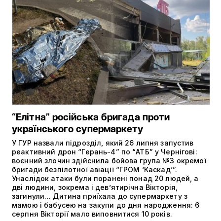
“Елітна” російська бригада проти
українського супермаркету
У ГУР назвали підрозділ, який 26 липня запустив
реактивний дрон “Герань-4” по “АТБ” у Чернігові:
воєнний злочин здійснила бойова група №3 окремої
бригади безпілотної авіації “ГРОМ ‘Каскад’”.
Унаслідок атаки були поранені понад 20 людей, а
дві людини, зокрема і дев’ятирічна Вікторія,
загинули… Дитина приїхала до супермаркету з
мамою і бабусею на закупи до дня народження: 6
серпня Вікторії мало виповнитися 10 років.