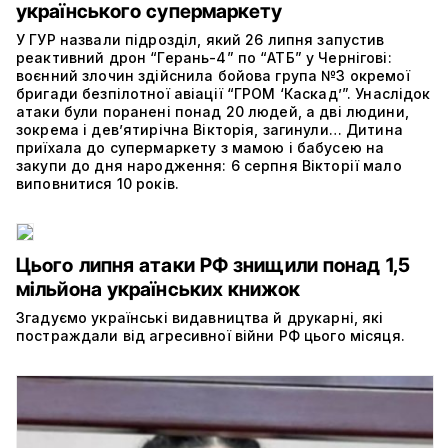
українського супермаркету
У ГУР назвали підрозділ, який 26 липня запустив
реактивний дрон “Герань-4” по “АТБ” у Чернігові:
воєнний злочин здійснила бойова група №3 окремої
бригади безпілотної авіації “ГРОМ ‘Каскад’”. Унаслідок
атаки були поранені понад 20 людей, а дві людини,
зокрема і дев’ятирічна Вікторія, загинули… Дитина
приїхала до супермаркету з мамою і бабусею на
закупи до дня народження: 6 серпня Вікторії мало
виповнитися 10 років.
Цього липня атаки РФ знищили понад 1,5
мільйона українських книжок
Згадуємо українські видавництва й друкарні, які
постраждали від агресивної війни РФ цього місяця.