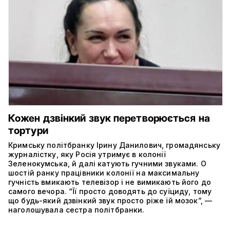
Кожен дзвінкий звук перетворюється на
тортури
Кримську політбранку Ірину Данилович, громадянську
журналістку, яку Росія утримує в колонії
Зеленокумська, й далі катують гучними звуками. О
шостій ранку працівники колонії на максимальну
гучність вмикають телевізор і не вимикають його до
самого вечора. “Її просто доводять до суїциду, тому
що будь-який дзвінкий звук просто ріже їй мозок”, —
наголошувала сестра політбранки.