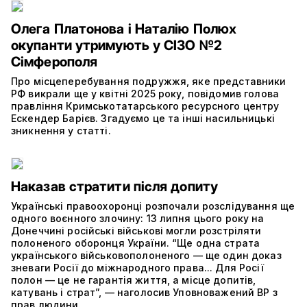
Олега Платонова і Наталію Полюх
окупанти утримують у СІЗО №2
Сімферополя
Про місцеперебування подружжя, яке представники
РФ викрали ще у квітні 2025 року, повідомив голова
правління Кримськотатарського ресурсного центру
Ескендер Барієв. Згадуємо це та інші насильницькі
зникнення у статті.
Наказав стратити після допиту
Українські правоохоронці розпочали розслідування ще
одного воєнного злочину: 13 липня цього року на
Донеччині російські військові могли розстріляти
полоненого оборонця України. “Ще одна страта
українського військовополоненого — ще один доказ
зневаги Росії до міжнародного права... Для Росії
полон — це не гарантія життя, а місце допитів,
катувань і страт”, — наголосив Уповноважений ВР з
прав людини.