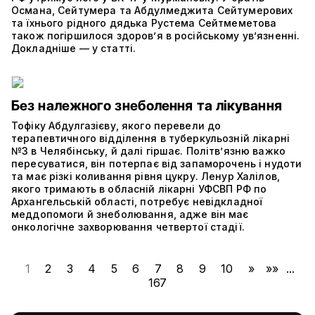
Османа, Сейтумера та Абдулмеджита Сейтумерових
та їхнього рідного дядька Рустема Сейтмеметова
також погіршилося здоров’я в російському ув’язненні.
Докладніше — у статті.
Без належного знеболення та лікування
Тофіку Абдулгазієву, якого перевели до
терапевтичного відділення в туберкульозній лікарні
№3 в Челябінську, й далі гіршає. Політвʼязню важко
пересуватися, він потерпає від запаморочень і нудоти
та має різкі коливання рівня цукру. Ленур Халілов,
якого тримають в обласній лікарні УФСВП РФ по
Архангельській області, потребує невідкладної
меддопомоги й знеболювання, адже він має
онкологічне захворювання четвертої стадії.
1
2
3
4
5
6
7
8
9
10
»
»»
...
167