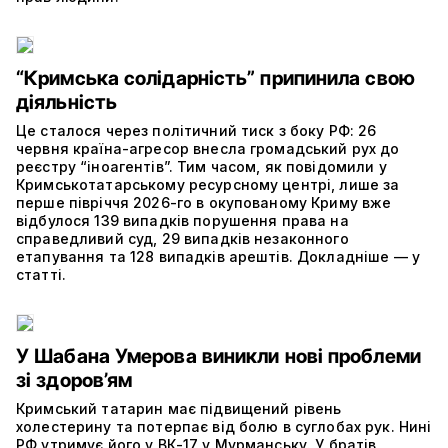
“Кримська солідарність” припинила свою
діяльність
Це сталося через політичний тиск з боку РФ: 26
червня країна-агресор внесла громадський рух до
реєстру “іноагентів”. Тим часом, як повідомили у
Кримськотатарському ресурсному центрі, лише за
перше півріччя 2026-го в окупованому Криму вже
відбулося 139 випадків порушення права на
справедливий суд, 29 випадків незаконного
етапування та 128 випадків арештів. Докладніше — у
статті.
У Шабана Умерова виникли нові проблеми
зі здоров’ям
Кримський татарин має підвищений рівень
холестерину та потерпає від болю в суглобах рук. Нині
РФ утримує його у ВК-17 у Мурманську. У братів