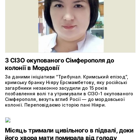
З СІЗО окупованого Сімферополя до
колонії в Мордовії
За даними ініціативи “Трибунал. Кримський епізод”,
кримську бранку Ніяру Ерсмамбетову, яку російські
загарбники незаконно засудили до 15 років
позбавлення волі та утримували в СІЗО-1 окупованого
Сімферополя, везуть вглиб Росії — до мордовської
колонії. Переповідаємо історію пані Ніяри.
Місяць тримали цивільного в підвалі, доки
його хвора мати помирала від голоду