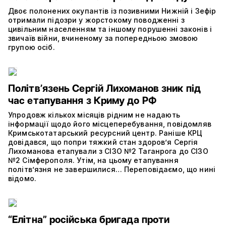
Двоє полонених окупантів із позивними Нижній і Зефір
отримали підозри у жорстокому поводженні з
цивільним населенням та іншому порушенні законів і
звичаїв війни, вчиненому за попередньою змовою
групою осіб.
Політвʼязень Сергій Лихоманов зник під
час етапування з Криму до РФ
Упродовж кількох місяців рідним не надають
інформації щодо його місцеперебування, повідомляв
Кримськотатарський ресурсний центр. Раніше КРЦ
довідався, що попри тяжкий стан здоров’я Сергія
Лихоманова етапували з СІЗО №2 Таганрога до СІЗО
№2 Сімферополя. Утім, на цьому етапування
політвʼязня не завершилися… Переповідаємо, що нині
відомо.
“Елітна” російська бригада проти