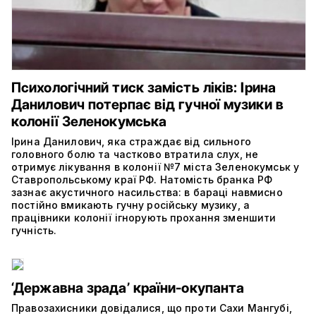
Психологічний тиск замість ліків: Ірина
Данилович потерпає від гучної музики в
колонії Зеленокумська
Ірина Данилович, яка страждає від сильного
головного болю та частково втратила слух, не
отримує лікування в колонії №7 міста Зеленокумськ у
Ставропольському краї РФ. Натомість бранка РФ
зазнає акустичного насильства: в бараці навмисно
постійно вмикають гучну російську музику, а
працівники колонії ігнорують прохання зменшити
гучність.
‘Державна зрада’ країни-окупанта
Правозахисники довідалися, що проти Сахи Мангубі,