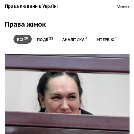
Права людини в Україні
Меню
Права жінок
28
22
4
1
ВСІ
ПОДІЇ
АНАЛІТИКА
ІНТЕРВ’Ю