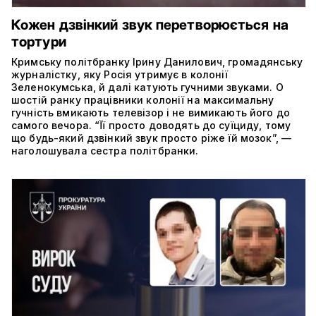
Кожен дзвінкий звук перетворюється на
тортури
Кримську політбранку Ірину Данилович, громадянську
журналістку, яку Росія утримує в колонії
Зеленокумська, й далі катують гучними звуками. О
шостій ранку працівники колонії на максимальну
гучність вмикають телевізор і не вимикають його до
самого вечора. “Її просто доводять до суїциду, тому
що будь-який дзвінкий звук просто ріже їй мозок”, —
наголошувала сестра політбранки.