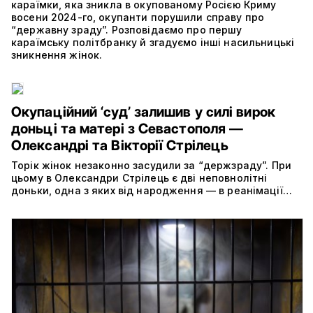
караїмки, яка зникла в окупованому Росією Криму
восени 2024-го, окупанти порушили справу про
“державну зраду”. Розповідаємо про першу
караїмську політбранку й згадуємо інші насильницькі
зникнення жінок.
Окупаційний ‘суд’ залишив у силі вирок
доньці та матері з Севастополя —
Олександрі та Вікторії Стрілець
Торік жінок незаконно засудили за “держзраду”. При
цьому в Олександри Стрілець є дві неповнолітні
доньки, одна з яких від народження — в реанімації…