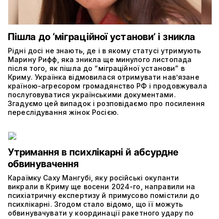
Пішла до ‘міграційної установи’ і зникла
Рідні досі не знають, де і в якому статусі утримують
Марину Рифф, яка зникла ще минулого листопада
після того, як пішла до “міграційної установи” в
Криму. Українка відмовилася отримувати нав’язане
країною-агресором громадянство РФ і продовжувала
послуговуватися українськими документами.
Згадуємо цей випадок і розповідаємо про посилення
переслідування жінок Росією.
Утримання в психлікарні й абсурдне
обвинувачення
Караїмку Саху Мангубі, яку російські окупанти
викрали в Криму ще восени 2024-го, направили на
психіатричну експертизу й примусово помістили до
психлікарні. Згодом стало відомо, що її можуть
обвинувачувати у координації ракетного удару по