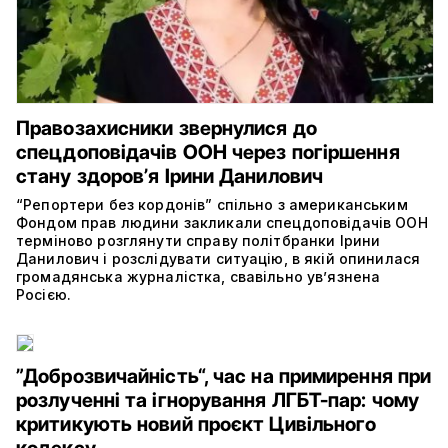
Правозахисники звернулися до
спецдоповідачів ООН через погіршення
стану здоровʼя Ірини Данилович
“Репортери без кордонів” спільно з американським
Фондом прав людини закликали спецдоповідачів ООН
терміново розглянути справу політбранки Ірини
Данилович і розслідувати ситуацію, в якій опинилася
громадянська журналістка, свавільно ув’язнена
Росією.
”Доброзвичайність“, час на примирення при
розлученні та ігнорування ЛГБТ-пар: чому
критикують новий проєкт Цивільного
кодексу