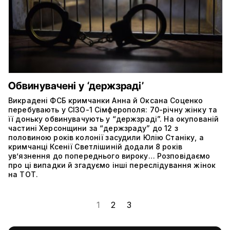
Обвинувачені у ‘держзраді’
Викрадені ФСБ кримчанки Анна й Оксана Соценко
перебувають у СІЗО-1 Сімферополя: 70-річну жінку та
її доньку обвинувачують у “держзраді”. На окупованій
частині Херсонщини за “держзраду” до 12 з
половиною років колонії засудили Юлію Станіку, а
кримчанці Ксенії Светлішиній додали 8 років
ув’язнення до попереднього вироку… Розповідаємо
про ці випадки й згадуємо інші переслідування жінок
на ТОТ.
1
2
3