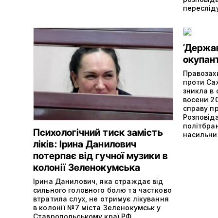
переслід
‘Держав
окупан
Правозах
проти Сах
зникла в
восени 2
справу п
Розповід
політбран
Психологічний тиск замість
насильни
ліків: Ірина Данилович
потерпає від гучної музики в
колонії Зеленокумська
Ірина Данилович, яка страждає від
сильного головного болю та частково
втратила слух, не отримує лікування
в колонії №7 міста Зеленокумськ у
Ставропольському краї РФ.