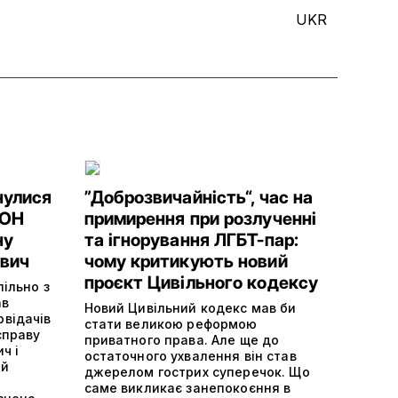
UKR
нулися
”Доброзвичайність“, час на
ООН
примирення при розлученні
ну
та ігнорування ЛГБТ-пар:
ович
чому критикують новий
проєкт Цивільного кодексу
пільно з
ав
Новий Цивільний кодекс мав би
відачів
стати великою реформою
справу
приватного права. Але ще до
ч і
остаточного ухвалення він став
ій
джерелом гострих суперечок. Що
саме викликає занепокоєння в