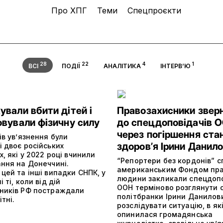
Про ХПГ
Теми
Спецпроєкти
28
22
4
1
ВСІ
ПОДІЇ
АНАЛІТИКА
ІНТЕРВ’Ю
вали вбити дітей і
Правозахисники звер
овували фізичну силу
до спецдоповідачів 
через погіршення ста
ів увʼязнення були
здоровʼя Ірини Данил
 двоє російських
х, які у 2022 році вчинили
“Репортери без кордонів” с
ання на Донеччині.
американським Фондом пр
цей та інші випадки СНПК, у
людини закликали спецдопо
 ті, коли від дій
ООН терміново розглянути 
ників РФ постраждали
політбранки Ірини Данилови
тні.
розслідувати ситуацію, в як
опинилася громадянська