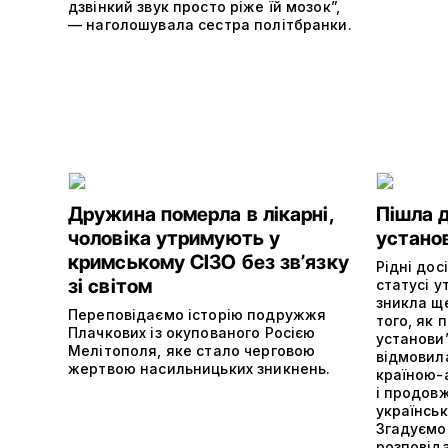
дзвінкий звук просто ріже їй мозок”,
— наголошувала сестра політбранки.
Дружина померла в лікарні,
Пішла д
чоловіка утримують у
установ
кримському СІЗО без звʼязку
Рідні дос
зі світом
статусі 
зникла щ
Переповідаємо історію подружжя
того, як 
Плачкових із окупованого Росією
установи”
Мелітополя, яке стало черговою
відмовил
жертвою насильницьких зникнень.
країною-
і продов
українсь
Згадуємо
розповід