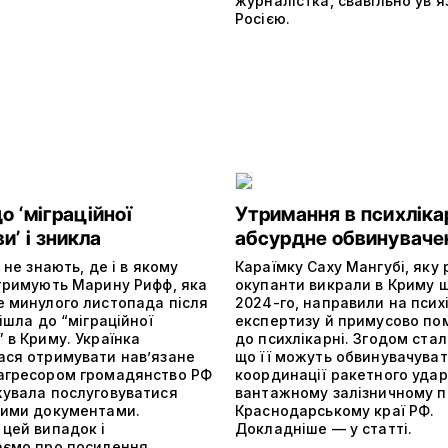
журналістка, свавільно ув’
Росією.
о ‘міграційної
Утримання в психлікар
и’ і зникла
абсурдне обвинуваче
і не знають, де і в якому
Караїмку Саху Мангубі, яку 
утримують Марину Рифф, яка
окупанти викрали в Криму 
е минулого листопада після
2024-го, направили на псих
пішла до “міграційної
експертизу й примусово по
 в Криму. Українка
до психлікарні. Згодом стал
ася отримувати нав’язане
що її можуть обвинувачуват
агресором громадянство РФ
координації ракетного удар
жувала послуговуватися
вантажному залізничному п
кими документами.
Краснодарському краї РФ.
 цей випадок і
Докладніше — у статті.
аємо про посилення