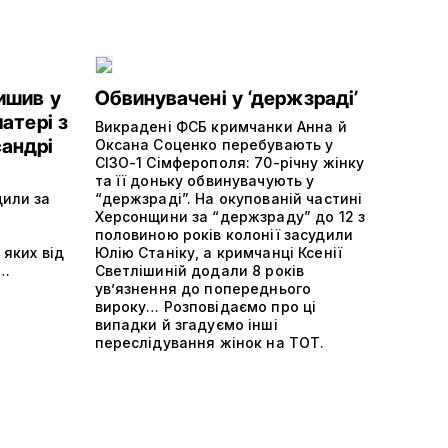
ишив у
Обвинувачені у ‘держзраді’
матері з
Викрадені ФСБ кримчанки Анна й
андрі
Оксана Соценко перебувають у
СІЗО-1 Сімферополя: 70-річну жінку
та її доньку обвинувачують у
дили за
“держзраді”. На окупованій частині
Херсонщини за “держзраду” до 12 з
половиною років колонії засудили
 яких від
Юлію Станіку, а кримчанці Ксенії
ї…
Светлішиній додали 8 років
ув’язнення до попереднього
вироку… Розповідаємо про ці
випадки й згадуємо інші
переслідування жінок на ТОТ.