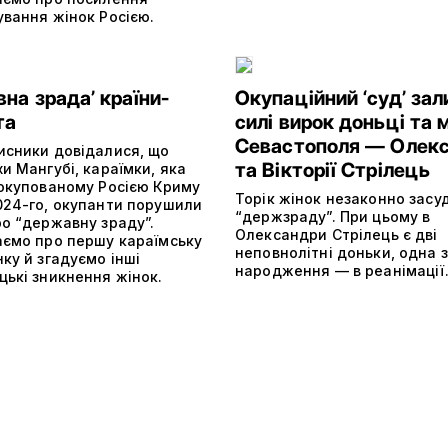
ування жінок Росією.
на зрада’ країни-
Окупаційний ‘суд’ зал
та
силі вирок доньці та 
Севастополя — Олекс
исники довідалися, що
та Вікторії Стрілець
и Мангубі, караїмки, яка
 окупованому Росією Криму
Торік жінок незаконно засу
024-го, окупанти порушили
“держзраду”. При цьому в
ро “державну зраду”.
Олександри Стрілець є дві
аємо про першу караїмську
неповнолітні доньки, одна з
ку й згадуємо інші
народження — в реанімаці
цькі зникнення жінок.