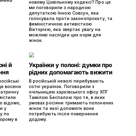
язнена
новому Цивільному кодексі? Про це
ми поговорили з народною
депутаткою Інною Совсун, яка
голосувала проти законопроєкту, та
феміністичною активісткою
Вікторією, яка звертає увагу на
можливі наслідки цих норм для
жінок.
ні й
Українки у полоні: думки про
ння
рідних допомагають вижити
російські
В російській неволі перебувають
ще восени
сотні українок. Поговорили з
іатричну
очільницею харківського офісу ХПГ
містили
Тамілою Беспалою про те, в яких
о відомо,
умовах росіяни тримають полонених
и у
жінок та якої допомоги вони
у по
потребують після повернення
орому в
додому.