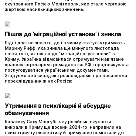
окупованого Росією Мелітополя, яке стало черговою
жертвою насильницьких зникнень.
Пішла до ‘міграційної установи’ і зникла
Рідні досі не знають, де і в якому статусі утримують
Марину Рифф, яка зникла ще минулого листопада
після того, як пішла до “міграційної установи” в
Криму. Українка відмовилася отримувати нав’язане
країною-агресором громадянство РФ і продовжувала
послуговуватися українськими документами.
Згадуємо цей випадок і розповідаємо про посилення
переслідування жінок Росією.
Утримання в психлікарні й абсурдне
обвинувачення
Караїмку Саху Мангубі, яку російські окупанти
викрали в Криму ще восени 2024-го, направили на
психіатричну експертизу й примусово помістили до