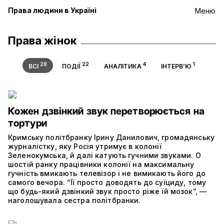
Права людини в Україні
Меню
Права жінок
28
22
4
1
ВСІ
ПОДІЇ
АНАЛІТИКА
ІНТЕРВ’Ю
Кожен дзвінкий звук перетворюється на
тортури
Кримську політбранку Ірину Данилович, громадянську
журналістку, яку Росія утримує в колонії
Зеленокумська, й далі катують гучними звуками. О
шостій ранку працівники колонії на максимальну
гучність вмикають телевізор і не вимикають його до
самого вечора. “Її просто доводять до суїциду, тому
що будь-який дзвінкий звук просто ріже їй мозок”, —
наголошувала сестра політбранки.