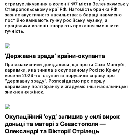
отримує лікування в колонії №7 міста Зеленокумськ у
Ставропольському краї РФ. Натомість бранка РФ
зазнає акустичного насильства: в бараці навмисно
постійно вмикають гучну російську музику, а
працівники колонії ігнорують прохання зменшити
гучність.
‘Державна зрада’ країни-окупанта
Правозахисники довідалися, що проти Сахи Мангубі,
караїмки, яка зникла в окупованому Росією Криму
восени 2024-го, окупанти порушили справу про
“державну зраду”. Розповідаємо про першу
караїмську політбранку й згадуємо інші насильницькі
зникнення жінок.
Окупаційний ‘суд’ залишив у силі вирок
доньці та матері з Севастополя —
Олександрі та Вікторії Стрілець