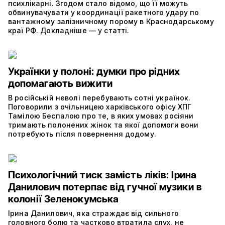
психлікарні. Згодом стало відомо, що її можуть
обвинувачувати у координації ракетного удару по
вантажному залізничному порому в Краснодарському
краї РФ. Докладніше — у статті.
Українки у полоні: думки про рідних
допомагають вижити
В російській неволі перебувають сотні українок.
Поговорили з очільницею харківського офісу ХПГ
Тамілою Беспалою про те, в яких умовах росіяни
тримають полонених жінок та якої допомоги вони
потребують після повернення додому.
Психологічний тиск замість ліків: Ірина
Данилович потерпає від гучної музики в
колонії Зеленокумська
Ірина Данилович, яка страждає від сильного
головного болю та частково втратила слух, не