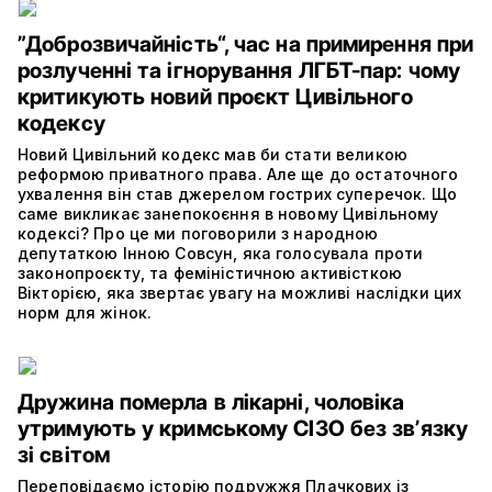
”Доброзвичайність“, час на примирення при
розлученні та ігнорування ЛГБТ-пар: чому
критикують новий проєкт Цивільного
кодексу
Новий Цивільний кодекс мав би стати великою
реформою приватного права. Але ще до остаточного
ухвалення він став джерелом гострих суперечок. Що
саме викликає занепокоєння в новому Цивільному
кодексі? Про це ми поговорили з народною
депутаткою Інною Совсун, яка голосувала проти
законопроєкту, та феміністичною активісткою
Вікторією, яка звертає увагу на можливі наслідки цих
норм для жінок.
Дружина померла в лікарні, чоловіка
утримують у кримському СІЗО без звʼязку
зі світом
Переповідаємо історію подружжя Плачкових із