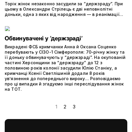
Торік жінок незаконно засудили за “держзраду”. При
цьому в Олександри Стрілець є дві неповнолітні
доньки, одна з яких від народження — в реанімації…
Обвинувачені у ‘держзраді’
Викрадені ФСБ кримчанки Анна й Оксана Соценко
перебувають у СІЗО-1 Сімферополя: 70-річну жінку та
її доньку обвинувачують у “держзраді”. На окупованій
частині Херсонщини за “держзраду” до 12 з
половиною років колонії засудили Юлію Станіку, а
кримчанці Ксенії Светлішиній додали 8 років
ув’язнення до попереднього вироку… Розповідаємо
про ці випадки й згадуємо інші переслідування жінок
на ТОТ.
1
2
3