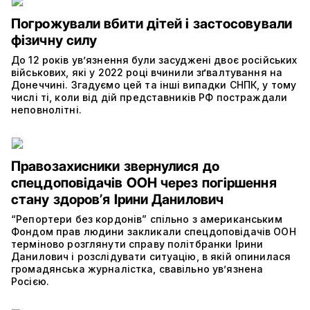
Погрожували вбити дітей і застосовували
фізичну силу
До 12 років увʼязнення були засуджені двоє російських
військових, які у 2022 році вчинили зґвалтування на
Донеччині. Згадуємо цей та інші випадки СНПК, у тому
числі ті, коли від дій представників РФ постраждали
неповнолітні.
Правозахисники звернулися до
спецдоповідачів ООН через погіршення
стану здоровʼя Ірини Данилович
“Репортери без кордонів” спільно з американським
Фондом прав людини закликали спецдоповідачів ООН
терміново розглянути справу політбранки Ірини
Данилович і розслідувати ситуацію, в якій опинилася
громадянська журналістка, свавільно ув’язнена
Росією.