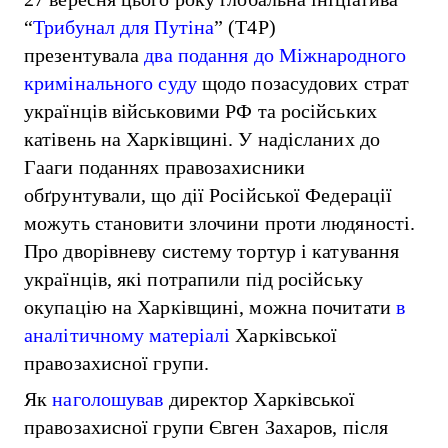
“
Трибунал для Путіна
” (T4P)
презентувала
два подання до Міжнародного
кримінального суду
щодо позасудових страт
українців військовими РФ та російських
катівень на Харківщині. У надісланих до
Гааги поданнях правозахисники
обґрунтували, що дії Російської Федерації
можуть становити злочини проти людяності.
Про дворівневу систему тортур і катування
українців, які потрапили під російську
окупацію на Харківщині, можна почитати
в
аналітичному матеріалі
Харківської
правозахисної групи.
Як
наголошував
директор Харківської
правозахисної групи Євген Захаров, після