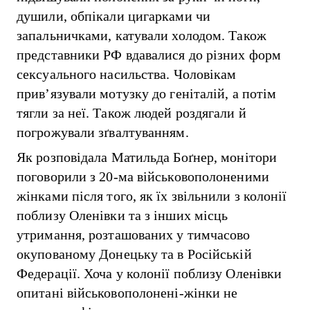
душили, обпікали цигарками чи
запальничками, катували холодом. Також
представники РФ вдавалися до різних форм
сексуального насильства. Чоловікам
прив’язували мотузку до геніталій, а потім
тягли за неї. Також людей роздягали й
погрожували зґвалтуванням.
Як розповідала Матильда Боґнер, монітори
поговорили з 20-ма військовополоненими
жінками після того, як їх звільнили з колонії
поблизу Оленівки та з інших місць
утримання, розташованих у тимчасово
окупованому Донецьку та в Російській
Федерації. Хоча у колонії поблизу Оленівки
опитані військовополонені-жінки не