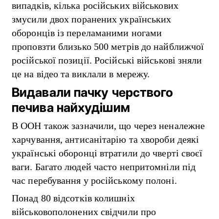
випадків, кілька російських військових
змусили двох поранених українських
оборонців із переламаними ногами
проповзти близько 500 метрів до найближчої
російської позиції. Російські військові зняли
це на відео та виклали в мережу.
Видавали пачку черствого
печива найхудішим
В ООН також зазначили, що через неналежне
харчування, антисанітарію та хвороби деякі
українські оборонці втратили до чверті своєї
ваги. Багато людей часто непритомніли під
час перебування у російському полоні.
Понад 80 відсотків колишніх
військовополонених свідчили про