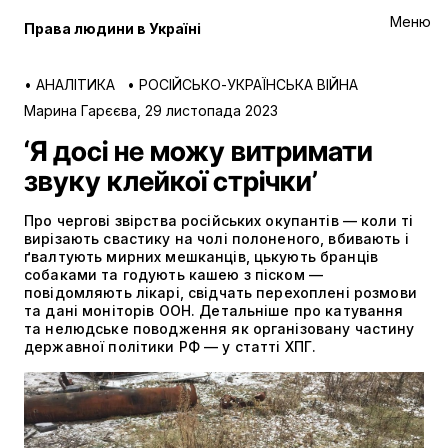
Меню
Права людини в Україні
•
АНАЛІТИКА
•
РОСІЙСЬКО-УКРАЇНСЬКА ВІЙНА
Марина Гарєєва
,
29 листопада 2023
‘Я досі не можу витримати
звуку клейкої стрічки’
Про чергові звірства російських окупантів — коли ті
вирізають свастику на чолі полоненого, вбивають і
ґвалтують мирних мешканців, цькують бранців
собаками та годують кашею з піском —
повідомляють лікарі, свідчать перехоплені розмови
та дані моніторів ООН. Детальніше про катування
та нелюдське поводження як організовану частину
державної політики РФ — у статті ХПГ.