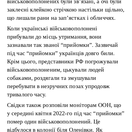
військовополонених були зв’язані, а очі були
заклеєні клейкою стрічкою настільки щільно,
що лишали рани на зап’ястках і обличчях.
Коли українські військовополонені
прибували до місць утримання, вони
зазнавали так званої “прийомки”. Зазвичай
під час “прийомки” українців довго били.
Крім цього, представники РФ погрожували
військовополоненим, цькували людей
собаками, роздягали та змушували
перебувати в незручних позах упродовж
тривалого часу.
Свідки також розповіли моніторам ООН, що
у середині квітня 2022-го під час “прийомки”
помер один військовополонений. Це
відбулося в колонії біля Оленівки. Як