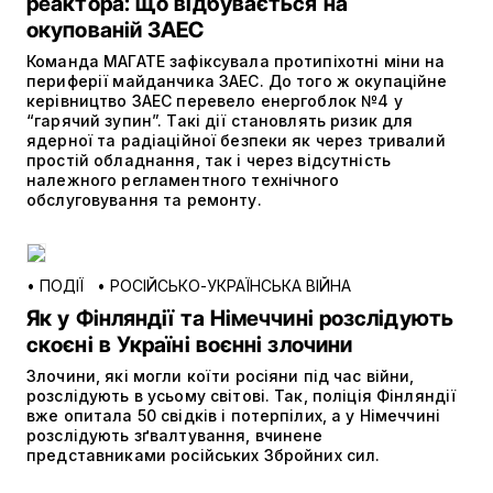
реактора: що відбувається на
окупованій ЗАЕС
Команда МАГАТЕ зафіксувала протипіхотні міни на
периферії майданчика ЗАЕС. До того ж окупаційне
керівництво ЗАЕС перевело енергоблок №4 у
“гарячий зупин”. Такі дії становлять ризик для
ядерної та радіаційної безпеки як через тривалий
простій обладнання, так і через відсутність
належного регламентного технічного
обслуговування та ремонту.
•
ПОДІЇ
•
РОСІЙСЬКО-УКРАЇНСЬКА ВІЙНА
Як у Фінляндії та Німеччині розслідують
скоєні в Україні воєнні злочини
Злочини, які могли коїти росіяни під час війни,
розслідують в усьому світові. Так, поліція Фінляндії
вже опитала 50 свідків і потерпілих, а у Німеччині
розслідують зґвалтування, вчинене
представниками російських Збройних сил.