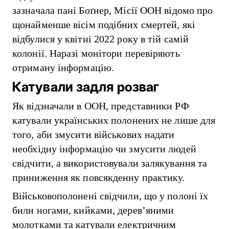
зазначала пані Боґнер, Місії ООН відомо про
щонайменше вісім подібних смертей, які
відбулися у квітні 2022 року в тій самій
колонії. Наразі монітори перевіряють
отриману інформацію.
Катували задля розваг
Як відзначали в ООН, представники РФ
катували українських полонених не лише для
того, аби змусити військових надати
необхідну інформацію чи змусити людей
свідчити, а використовували залякування та
приниження як повсякденну практику.
Військовополонені свідчили, що у полоні їх
били ногами, кийками, дерев’яними
молотками та катували електричним