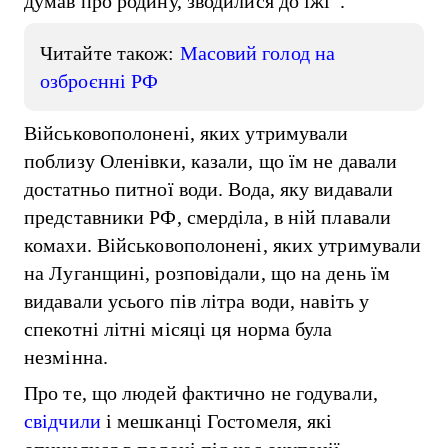
думав про родину, зводилися до їжі”.
Читайте також:
Масовий голод на
озброєнні РФ
Військовополонені, яких утримували
поблизу Оленівки, казали, що їм не давали
достатньо питної води. Вода, яку видавали
представники РФ, смерділа, в ній плавали
комахи. Військовополонені, яких утримували
на Луганщині, розповідали, що на день їм
видавали усього пів літра води, навіть у
спекотні літні місяці ця норма була
незмінна.
Про те, що людей фактично не годували,
свідчили
і мешканці Гостомеля, які