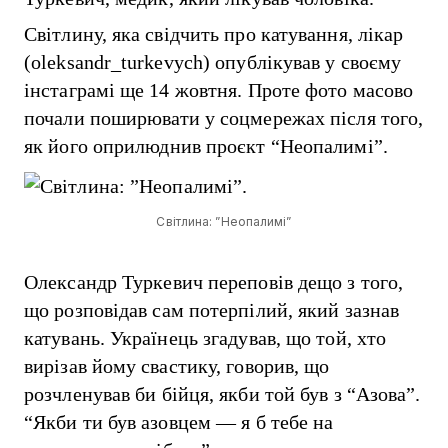
Світлину, яка свідчить про катування, лікар
(oleksandr_turkevych) опублікував у своєму
інстаграмі ще 14 жовтня. Проте фото масово
почали поширювати у соцмережах після того,
як його оприлюднив проєкт “Неопалимі”.
Світлина: ”Неопалимі”
Олександр Туркевич переповів дещо з того,
що розповідав сам потерпілий, який зазнав
катувань. Українець згадував, що той, хто
вирізав йому свастику, говорив, що
розчленував би бійця, якби той був з “Азова”.
“Якби ти був азовцем — я б тебе на