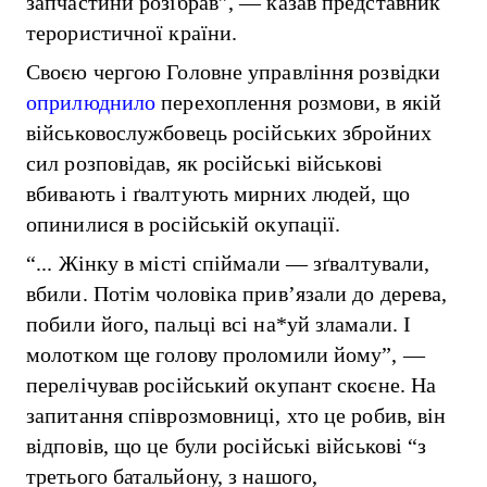
запчастини розібрав”, — казав представник
терористичної країни.
Своєю чергою Головне управління розвідки
оприлюднило
перехоплення розмови, в якій
військовослужбовець російських збройних
сил розповідав, як російські військові
вбивають і ґвалтують мирних людей, що
опинилися в російській окупації.
“... Жінку в місті спіймали — зґвалтували,
вбили. Потім чоловіка прив’язали до дерева,
побили його, пальці всі на*уй зламали. І
молотком ще голову проломили йому”, —
перелічував російський окупант скоєне. На
запитання співрозмовниці, хто це робив, він
відповів, що це були російські військові “з
третього батальйону, з нашого,