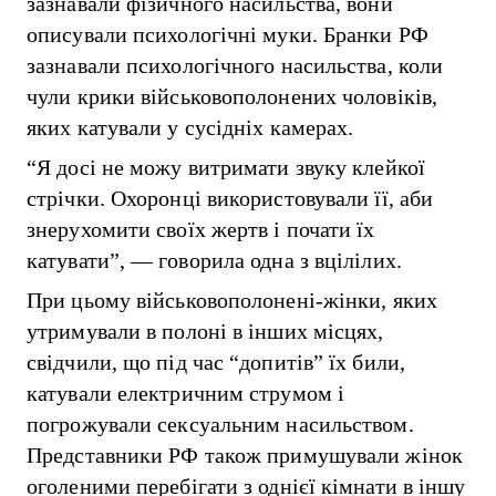
зазнавали фізичного насильства, вони
описували психологічні муки. Бранки РФ
зазнавали психологічного насильства, коли
чули крики військовополонених чоловіків,
яких катували у сусідніх камерах.
“Я досі не можу витримати звуку клейкої
стрічки. Охоронці використовували її, аби
знерухомити своїх жертв і почати їх
катувати”, — говорила одна з вцілілих.
При цьому військовополонені-жінки, яких
утримували в полоні в інших місцях,
свідчили, що під час “допитів” їх били,
катували електричним струмом і
погрожували сексуальним насильством.
Представники РФ також примушували жінок
оголеними перебігати з однієї кімнати в іншу