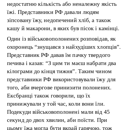
недостатню кількість або неналежну якість
їжі. Представники РФ давали людям
зіпсовану їжу, недопечений хліб, а також
кашу й макарони, в яких був пісок і камінці.
Один із військовополонених розповідав, як
охоронець “знущався з найхудіших хлопців”.
Представник РФ давав їм пачку твердого
печива і казав: “З цим ти маєш набрати два
кілограми до кінця тижня”. Таким чином
представники РФ використовували їжу для
того, аби вчергове принизити полонених.
Ексбранці також говорили, що їх
принижували у той час, коли вони їли.
Подекуди військовополонені мали від 45
секунд до двох хвилин, аби поїсти. При
цьому їжа могла бути вкрай гарячою, тож