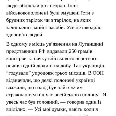
люди обпікали рот і горло. Інші
військовополонені були змушені їсти з
брудних тарілок чи з тарілок, на яких
залишалися мийні засоби. Усе це шкодило
здоров’ю людей.
В одному з місць ув’язнення на Луганщині
представники РФ видавали 250 грамів
консерви та пачку військового черствого
печива одній людині на добу. Так українців
“годували” упродовж трьох місяців. В ООН
відзначили, що деякі полонені українці
вважали, що голод був найтяжчим
стражданням під час російського полону. “Я
увесь час був голодний, — говорив один із
вцілілих. — Усі мої думки, навіть коли я