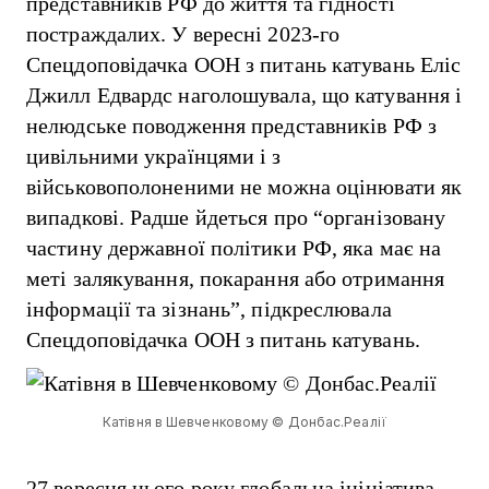
представників РФ до життя та гідності
постраждалих. У вересні 2023-го
Спецдоповідачка ООН з питань катувань Еліс
Джилл Едвардс наголошувала, що катування і
нелюдське поводження представників РФ з
цивільними українцями і з
військовополоненими не можна оцінювати як
випадкові. Радше йдеться про “організовану
частину державної політики РФ, яка має на
меті залякування, покарання або отримання
інформації та зізнань”, підкреслювала
Спецдоповідачка ООН з питань катувань.
Катівня в Шевченковому © Донбас.Реалії
27 вересня цього року глобальна ініціатива