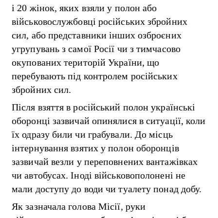
і 20 жінок, яких взяли у полон або
військовослужбовці російських збройних
сил, або представники інших озброєних
угрупувань з самої Росії чи з тимчасово
окупованих територій України, що
перебувають під контролем російських
збройних сил.
Після взяття в російський полон українські
оборонці зазвичай опинялися в ситуації, коли
їх одразу били чи грабували. До місць
інтернування взятих у полон оборонців
зазвичай везли у переповнених вантажівках
чи автобусах. Іноді військовополонені не
мали доступу до води чи туалету понад добу.
Як зазначала голова Місії, руки