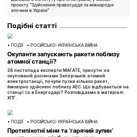
проєкту “Здійснення правосуддя за міжнародні
злочини в Україні”
Подібні статті
•
ПОДІЇ
•
РОСІЙСЬКО-УКРАЇНСЬКА ВІЙНА
Окупанти запускають ракети поблизу
атомної станції?
26 листопада експерти МАГАТЕ, присутні на
окупованій росіянами Запорізькій атомній
електростанції, почули пуски кількох ракет,
ймовірно здійснені поблизу АЕС. Що відбувається на
станції та в Енергодарі? Розповідаємо в матеріалі
ХПГ.
•
ПОДІЇ
•
РОСІЙСЬКО-УКРАЇНСЬКА ВІЙНА
Протипіхотні міни та ‘гарячий зупин’