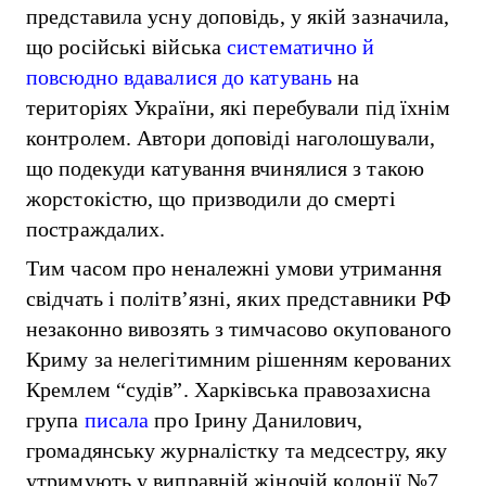
представила усну доповідь, у якій зазначила,
що російські війська
систематично й
повсюдно вдавалися до катувань
на
територіях України, які перебували під їхнім
контролем. Автори доповіді наголошували,
що подекуди катування вчинялися з такою
жорстокістю, що призводили до смерті
постраждалих.
Тим часом про неналежні умови утримання
свідчать і політв’язні, яких представники РФ
незаконно вивозять з тимчасово окупованого
Криму за нелегітимним рішенням керованих
Кремлем “судів”. Харківська правозахисна
група
писала
про Ірину Данилович,
громадянську журналістку та медсестру, яку
утримують у виправній жіночій колонії №7,