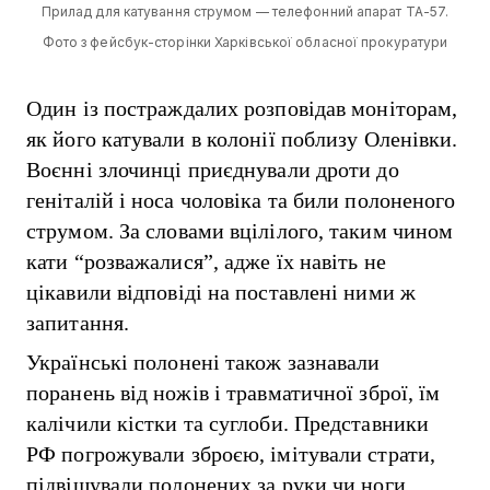
Прилад для катування струмом — телефонний апарат ТА-57.
Фото з фейсбук-сторінки Харківської обласної прокуратури
Один із постраждалих розповідав моніторам,
як його катували в колонії поблизу Оленівки.
Воєнні злочинці приєднували дроти до
геніталій і носа чоловіка та били полоненого
струмом. За словами вцілілого, таким чином
кати “розважалися”, адже їх навіть не
цікавили відповіді на поставлені ними ж
запитання.
Українські полонені також зазнавали
поранень від ножів і травматичної зброї, їм
калічили кістки та суглоби. Представники
РФ погрожували зброєю, імітували страти,
підвішували полонених за руки чи ноги,