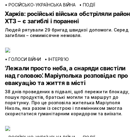
•
РОСІЙСЬКО-УКРАЇНСЬКА ВІЙНА
•
ПОДІЇ
Харків: російські війська обстріляли район
ХТЗ – є загиблі і поранені
Людей рятували 29 бригад швидкої допомоги. Серед
загиблих – семимісячне немовля.
•
ГОЛОСИ ВІЙНИ
•
ІНТЕРВ’Ю
‘Лежали просто неба, а снаряди свистіли
над головою’. Маріуполька розповідає про
евакуацію та життя в місті
38 днів проведених в підвалі, щоб пережити блокаду,
пошук продуктів, братські могили та маршрут до
порятунку. Про це розповіла жителька Маріуполя
Ніколь, яка разом із сестрою і племінником змогла
скористатися гуманітарним коридором та виїхати.