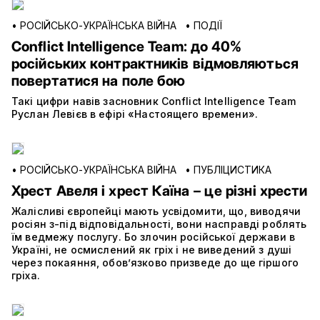
•
РОСІЙСЬКО-УКРАЇНСЬКА ВІЙНА
•
ПОДІЇ
Conflict Intelligence Team: до 40%
російських контрактників відмовляються
повертатися на поле бою
Такі цифри навів засновник Conflict Intelligence Team
Руслан Левієв в ефірі «Настоящего времени».
•
РОСІЙСЬКО-УКРАЇНСЬКА ВІЙНА
•
ПУБЛІЦИСТИКА
Хрест Авеля і хрест Каїна – це різні хрести
Жалісливі європейці мають усвідомити, що, виводячи
росіян з-під відповідальності, вони насправді роблять
їм ведмежу послугу. Бо злочин російської держави в
Україні, не осмислений як гріх і не виведений з душі
через покаяння, обов’язково призведе до ще гіршого
гріха.