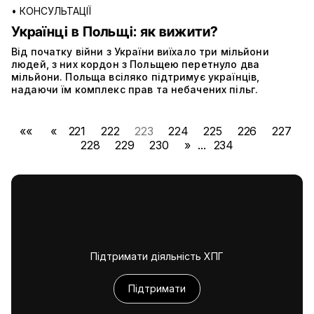
•
КОНСУЛЬТАЦІЇ
Українці в Польщі: як вижити?
Від початку війни з України виїхало три мільйони
людей, з них кордон з Польщею перетнуло два
мільйони. Польща всіляко підтримує українців,
надаючи їм комплекс прав та небачених пільг.
««
«
221
222
223
224
225
226
227
228
229
230
»
...
234
Підтримати діяльність ХПГ
Підтримати