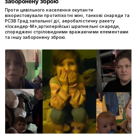
заборонену зброю
Проти цивільного населення окупанти
вікористовували протипіхотні міні, танкові снаряди та
РСЗВ Град запальної дії, аеробалістичну ракету
«Іскандер-М»,артилерійські шрапнельні снаряди,
споряджені стріловидними вражаючими елементами
та іншу заборонену зброю.