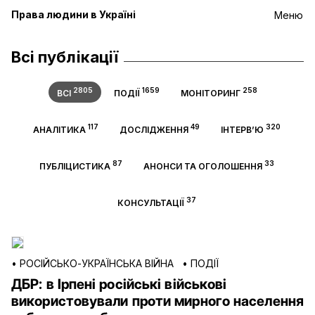
Права людини в Україні
Меню
Всі публікації
2805
1659
258
ВСІ
ПОДІЇ
МОНІТОРИНГ
117
49
320
АНАЛІТИКА
ДОСЛІДЖЕННЯ
ІНТЕРВ’Ю
87
33
ПУБЛІЦИСТИКА
АНОНСИ ТА ОГОЛОШЕННЯ
37
КОНСУЛЬТАЦІЇ
•
РОСІЙСЬКО-УКРАЇНСЬКА ВІЙНА
•
ПОДІЇ
ДБР: в Ірпені російські військові
використовували проти мирного населення