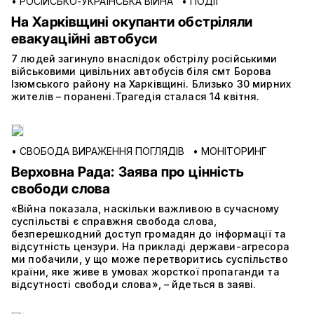
•
РОСІЙСЬКО-УКРАЇНСЬКА ВІЙНА
•
ПОДІЇ
На Харківщині окупанти обстріляли
евакуаційні автобуси
7 людей загинуло внаслідок обстрілу російськими
військовими цивільних автобусів біля смт Борова
Ізюмського району на Харківщині. Близько 30 мирних
жителів – поранені.Трагедія сталася 14 квітня.
•
СВОБОДА ВИРАЖЕННЯ ПОГЛЯДІВ
•
МОНІТОРИНГ
Верховна Рада: Заява про цінність
свободи слова
«Війна показала, наскільки важливою в сучасному
суспільстві є справжня свобода слова,
безперешкодний доступ громадян до інформації та
відсутність цензури. На прикладі держави-агресора
ми побачили, у що може перетворитись суспільство
країни, яке живе в умовах жорсткої пропаганди та
відсутності свободи слова», – йдеться в заяві.