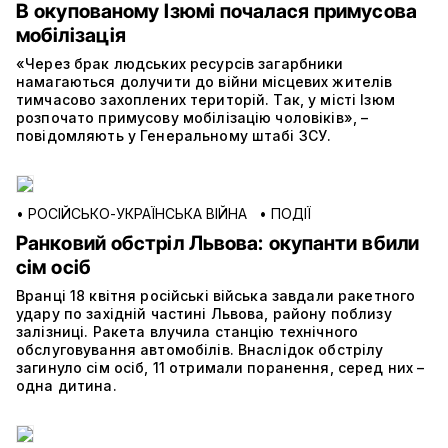
В окупованому Ізюмі почалася примусова
мобілізація
«Через брак людських ресурсів загарбники
намагаються долучити до війни місцевих жителів
тимчасово захоплених територій. Так, у місті Ізюм
розпочато примусову мобілізацію чоловіків», –
повідомляють у Генеральному штабі ЗСУ.
•
РОСІЙСЬКО-УКРАЇНСЬКА ВІЙНА
•
ПОДІЇ
Ранковий обстріл Львова: окупанти вбили
сім осіб
Вранці 18 квітня російські війська завдали ракетного
удару по західній частині Львова, району поблизу
залізниці. Ракета влучила станцію технічного
обслуговування автомобілів. Внаслідок обстрілу
загинуло сім осіб, 11 отримали поранення, серед них –
одна дитина.