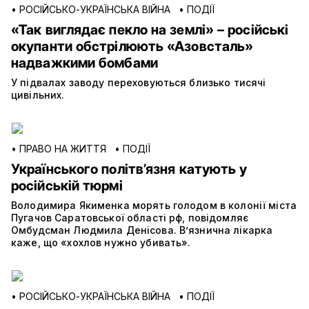
•
РОСІЙСЬКО-УКРАЇНСЬКА ВІЙНА
•
ПОДІЇ
«Так виглядає пекло на землі» – російські
окупанти обстрілюють «Азовсталь»
надважкими бомбами
У підвалах заводу переховуються близько тисячі
цивільних.
•
ПРАВО НА ЖИТТЯ
•
ПОДІЇ
Українського політв’язня катують у
російській тюрмі
Володимира Якименка морять голодом в колонії міста
Пугачов Саратовської області рф, повідомляє
Омбудсман Людмила Денісова. В’язнична лікарка
каже, що «хохлов нужно убивать».
•
РОСІЙСЬКО-УКРАЇНСЬКА ВІЙНА
•
ПОДІЇ