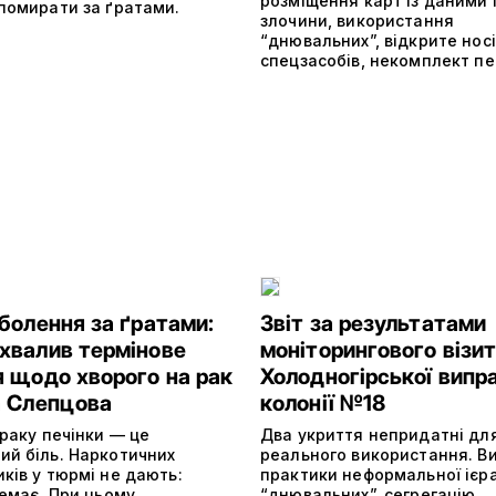
розміщення карт із даними 
 помирати за ґратами.
злочини, використання
“днювальних”, відкрите нос
спецзасобів, некомплект пе
болення за ґратами:
Звіт за результатами
хвалив термінове
моніторингового візит
я щодо хворого на рак
Холодногірської випр
а Слепцова
колонії №18
 раку печінки — це
Два укриття непридатні дл
ий біль. Наркотичних
реального використання. В
ків у тюрмі не дають:
практики неформальної ієра
немає. При цьому
“днювальних”, сегрегацію