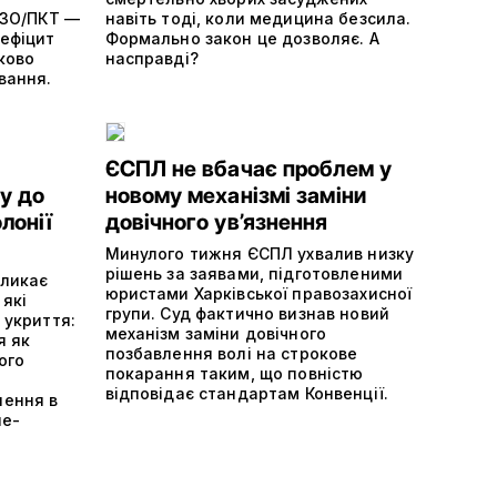
ДІЗО/ПКТ —
навіть тоді, коли медицина безсила.
дефіцит
Формально закон це дозволяє. А
ково
насправді?
вання.
ЄСПЛ не вбачає проблем у
у до
новому механізмі заміни
лонії
довічного ув’язнення
Минулого тижня ЄСПЛ ухвалив низку
рішень за заявами, підготовленими
кликає
юристами Харківської правозахисної
 які
групи. Суд фактично визнав новий
 укриття:
механізм заміни довічного
я як
позбавлення волі на строкове
ого
покарання таким, що повністю
відповідає стандартам Конвенції.
шення в
не-