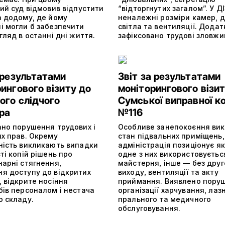
ий суд відмовив відпустити
“відторгнутих загалом”. У 
а додому, де йому
неналежні розміри камер, 
і могли б забезпечити
світла та вентиляції. Додат
гляд в останні дні життя.
зафіксовано трудові зловжи
 результатами
Звіт за результатами
ингового візиту до
моніторингового візит
ого слідчого
Сумської виправної ко
ра
№116
ано порушення трудових і
Особливе занепокоєння ви
их прав. Окрему
стан підвальних приміщень,
ність викликають випадки
адміністрація позиціонує як
ті копій рішень про
одне з них використовуєтьс
нарні стягнення,
майстерня, інше — без друг
я доступу до відкритих
виходу, вентиляції та акту
 відкрите носіння
приймання. Виявлено пору
бів персоналом і нестача
організації харчування, лаз
о складу.
прального та медичного
обслуговування.