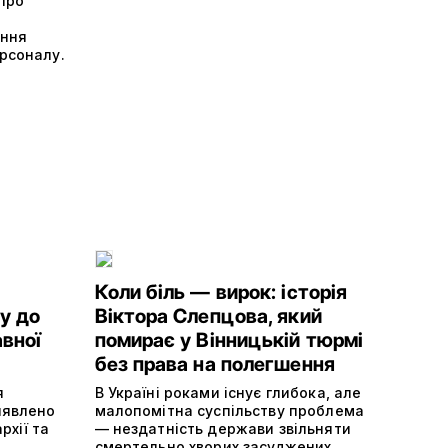
про
іння
рсоналу.
Коли біль — вирок: історія
у до
Віктора Слепцова, який
авної
помирає у Вінницькій тюрмі
без права на полегшення
я
В Україні роками існує глибока, але
иявлено
малопомітна суспільству проблема
рхії та
— нездатність держави звільняти
смертельно хворих засуджених