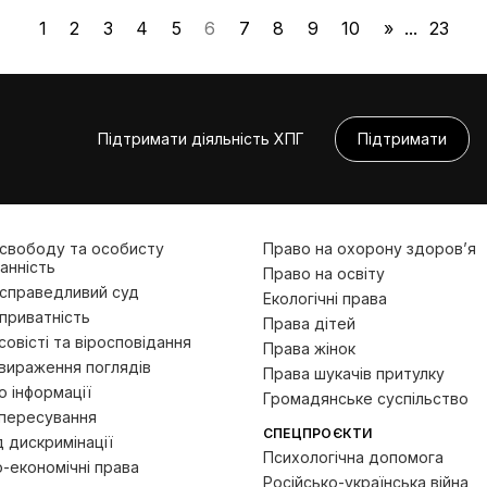
1
2
3
4
5
6
7
8
9
10
»
...
23
Підтримати діяльність ХПГ
Підтримати
 свободу та особисту
Право на охорону здоров’я
анність
Право на освіту
 справедливий суд
Екологічні права
приватність
Права дітей
овісті та віросповідання
Права жінок
вираження поглядів
Права шукачів притулку
 інформації
Громадянське суспільство
пересування
СПЕЦПРОЄКТИ
д дискримінації
Психологічна допомога
-економічні права
Російсько-українська війна