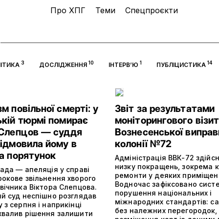
Про ХПГ
Теми
Спецпроєкти
3
10
1
14
ІТИКА
ДОСЛІДЖЕННЯ
ІНТЕРВ’Ю
ПУБЛІЦИСТИКА
м повільної смерті: у
Звіт за результатами
ькій тюрмі помирає
моніторингового візит
 Слепцов — суддя
Вознесенської виправ
відмовила йому в
колонії №72
на порятунок
Адміністрація ВВК-72 здійс
низку покращень, зокрема к
ада — апеляція у справі
ремонти у деяких приміщен
рокове звільнення хворого
Водночас зафіксовано сист
вічника Віктора Слепцова.
порушення національних і
ий суд неспішно розглядав
міжнародних стандартів: с
 з серпня і наприкінці
без належних перегородок,
хвалив рішення залишити