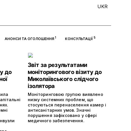
UKR
1
5
АНОНСИ ТА ОГОЛОШЕННЯ
КОНСУЛЬТАЦІЇ
Звіт за результатами
у до
моніторингового візиту до
ної
Миколаївського слідчого
ізолятора
нила
Моніторинговою групою виявлено
апітальні
низку системних проблем, що
нях.
стосуються перенаселення камер і
емні
антисанітарних умов. Значні
порушення зафіксовано у сфері
анвузли
медичного забезпечення.