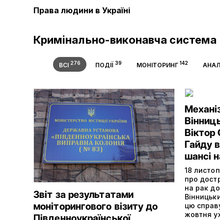
Права людини в Україні
Кримінально-виконавча система
276
39
142
ВСІ
ПОДІЇ
МОНІТОРИНГ
АНАЛ
Механіз
Вінниц
Віктор
Гайду 
шансі 
18 листоп
про дост
на рак до
Звіт за результатами
Вінницьк
моніторингового візиту до
цю справу
жовтня у
Південноукраїнської