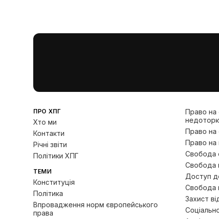
ПРО ХПГ
Право на
недоторк
Хто ми
Право на
Контакти
Право на 
Річні звіти
Свобода с
Політики ХПГ
Свобода 
ТЕМИ
Доступ до
Конституція
Свобода 
Політика
Захист ві
Впровадження норм європейського
Соціально
права