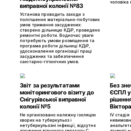
чоловіка
виправної колонії №83
Установа проводить заходи з
поліпшення матеріально-побутових
умов тримання засуджених:
створено дільницю КДіР, проведено
ремонтні роботи. Водночас уваги
потребують умови розміщення та
програма роботи дільниці КДіР,
удосконалення організації праці
засуджених та забезпечення
санітарно-гігієнічних умов.
Звіт за результатами
Без зне
моніторингового візиту до
ЄСПЛ у
Снігурівської виправної
рішенн
колонії №5
Віктор
Не організовано належну ізоляцію
IV стадія
хворих на туберкульоз і
невимовн
нетуберкульозні інфекції, відсутнє
анальгети
лікування вірусного гепатиту С.
ліцензії 