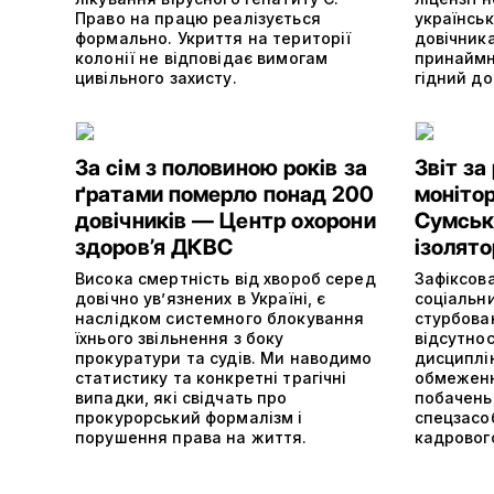
Право на працю реалізується
українськ
формально. Укриття на території
довічник
колонії не відповідає вимогам
принаймн
цивільного захисту.
гідний до
За сім з половиною років за
Звіт за
ґратами померло понад 200
монітор
довічників — Центр охорони
Сумськ
здоров’я ДКВС
ізолято
Висока смертність від хвороб серед
Зафіксов
довічно ув’язнених в Україні, є
соціальн
наслідком системного блокування
стурбова
їхнього звільнення з боку
відсутнос
прокуратури та судів. Ми наводимо
дисциплі
статистику та конкретні трагічні
обмеженн
випадки, які свідчать про
побачень,
прокурорський формалізм і
спецзасо
порушення права на життя.
кадровог