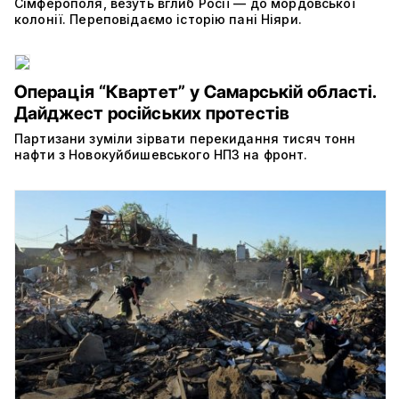
Сімферополя, везуть вглиб Росії — до мордовської
колонії. Переповідаємо історію пані Ніяри.
Операція “Квартет” у Самарській області.
Дайджест російських протестів
Партизани зуміли зірвати перекидання тисяч тонн
нафти з Новокуйбишевського НПЗ на фронт.