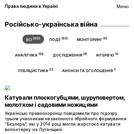
Права людини в Україні
Меню
Російсько-українська війна
1959
1610
95
ВСІ
ПОДІЇ
МОНІТОРИНГ
106
28
10
АНАЛІТИКА
ДОСЛІДЖЕННЯ
ІНТЕРВ’Ю
23
3
ПУБЛІЦИСТИКА
АНОНСИ ТА ОГОЛОШЕННЯ
Катували плоскогубцями, шуруповертом,
молотком і садовими ножицями
Українські правоохоронці повідомили про підозру
трьом учасникам незаконного збройного формування
“Бєзлєра”, які у 2014 році могли жорстоко катувати
волонтерку на Луганщині.