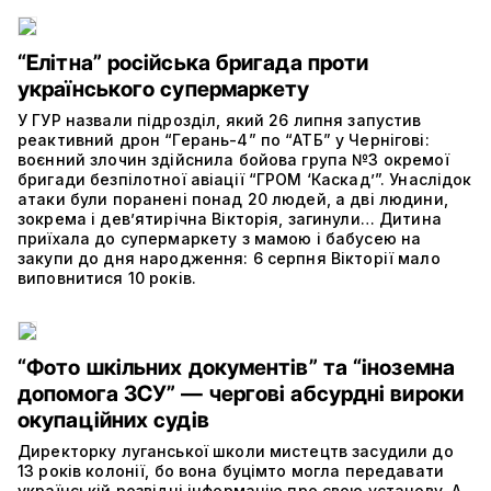
“Елітна” російська бригада проти
українського супермаркету
У ГУР назвали підрозділ, який 26 липня запустив
реактивний дрон “Герань-4” по “АТБ” у Чернігові:
воєнний злочин здійснила бойова група №3 окремої
бригади безпілотної авіації “ГРОМ ‘Каскад’”. Унаслідок
атаки були поранені понад 20 людей, а дві людини,
зокрема і дев’ятирічна Вікторія, загинули… Дитина
приїхала до супермаркету з мамою і бабусею на
закупи до дня народження: 6 серпня Вікторії мало
виповнитися 10 років.
“Фото шкільних документів” та “іноземна
допомога ЗСУ” — чергові абсурдні вироки
окупаційних судів
Директорку луганської школи мистецтв засудили до
13 років колонії, бо вона буцімто могла передавати
українській розвідці інформацію про свою установу. А