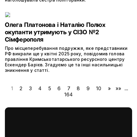
Олега Платонова і Наталію Полюх
окупанти утримують у СІЗО №2
Сімферополя
Про місцеперебування подружжя, яке представники
РФ викрали ще у квітні 2025 року, повідомив голова
правління Кримськотатарського ресурсного центру
Ескендер Барієв. Згадуємо це та інші насильницькі
зникнення у статті.
1
2
3
4
5
6
7
8
9
10
»
»»
...
164