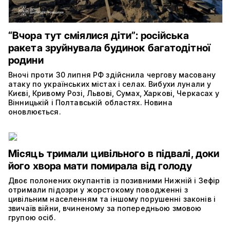
“Вчора тут сміялися діти”: російська
ракета зруйнувала будинок багатодітної
родини
Вночі проти 30 липня РФ здійснила чергову масовану
атаку по українських містах і селах. Вибухи лунали у
Києві, Кривому Розі, Львові, Сумах, Харкові, Черкасах у
Вінницькій і Полтавській областях. Новина
оновлюється.
Місяць тримали цивільного в підвалі, доки
його хвора мати помирала від голоду
Двоє полонених окупантів із позивними Нижній і Зефір
отримали підозри у жорстокому поводженні з
цивільним населенням та іншому порушенні законів і
звичаїв війни, вчиненому за попередньою змовою
групою осіб.