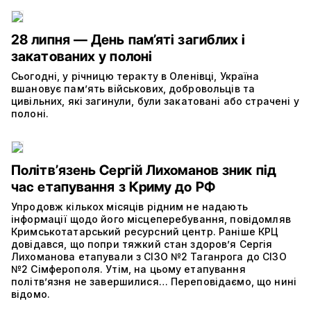
28 липня — День пам’яті загиблих і
закатованих у полоні
Сьогодні, у річницю теракту в Оленівці, Україна
вшановує пам’ять військових, добровольців та
цивільних, які загинули, були закатовані або страчені у
полоні.
Політвʼязень Сергій Лихоманов зник під
час етапування з Криму до РФ
Упродовж кількох місяців рідним не надають
інформації щодо його місцеперебування, повідомляв
Кримськотатарський ресурсний центр. Раніше КРЦ
довідався, що попри тяжкий стан здоров’я Сергія
Лихоманова етапували з СІЗО №2 Таганрога до СІЗО
№2 Сімферополя. Утім, на цьому етапування
політвʼязня не завершилися… Переповідаємо, що нині
відомо.