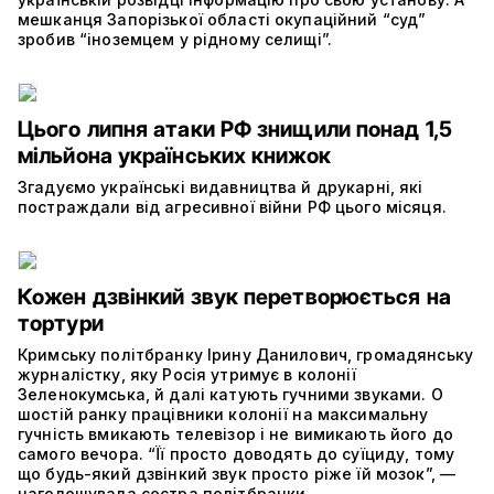
мешканця Запорізької області окупаційний “суд”
зробив “іноземцем у рідному селищі”.
Цього липня атаки РФ знищили понад 1,5
мільйона українських книжок
Згадуємо українські видавництва й друкарні, які
постраждали від агресивної війни РФ цього місяця.
Кожен дзвінкий звук перетворюється на
тортури
Кримську політбранку Ірину Данилович, громадянську
журналістку, яку Росія утримує в колонії
Зеленокумська, й далі катують гучними звуками. О
шостій ранку працівники колонії на максимальну
гучність вмикають телевізор і не вимикають його до
самого вечора. “Її просто доводять до суїциду, тому
що будь-який дзвінкий звук просто ріже їй мозок”, —
наголошувала сестра політбранки.