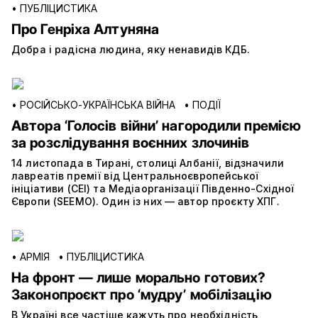
•
ПУБЛІЦИСТИКА
Про Генріха Алтуняна
Добра і радісна людина, яку ненавидів КДБ.
•
РОСІЙСЬКО-УКРАЇНСЬКА ВІЙНА
•
ПОДІЇ
Автора ‘Голосів війни’ нагородили премією
за розслідування воєнних злочинів
14 листопада в Тирані, столиці Албанії, відзначили
лавреатів премії від Центральноєвропейської
ініціативи (CEI) та Медіаорганізації Південно-Східної
Європи (SEEMO). Один із них — автор проєкту ХПГ.
•
АРМІЯ
•
ПУБЛІЦИСТИКА
На фронт — лише морально готових?
Законопроєкт про ‘мудру’ мобілізацію
В Україні все частіше кажуть про необхідність