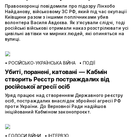
Правоохоронці повідомили про підозру Лінхобо
Найданову, військовому ЗС РФ, який під час окупації
Київщини разом з іншими поплічниками убив
волонтера Василя Авдєєва. Як з’ясували слідчі, тоді
російські військові отримали наказ розстрілювати усі
цивільні автівки чи мирних людей, які опиняться на
вулиці.
•
РОСІЙСЬКО-УКРАЇНСЬКА ВІЙНА
•
ПОДІЇ
Убиті, поранені, катовані — Кабмін
створить Реєстр постраждалих від
російської агресії осіб
Уряд працює над створенням Державного реєстру
осіб, постраждалих внаслідок збройної агресії РФ
проти України. До Верховної Ради надійшов
ініційований Кабміном законопроєкт.
•
ГОЛОСИ ВІЙНИ
•
ІНТЕРВ’Ю