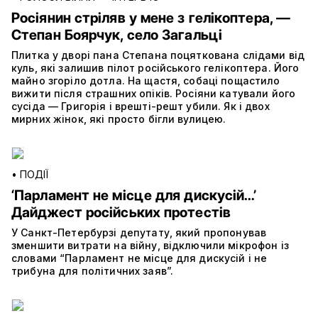
Росіянин стріляв у мене з гелікоптера, —
Степан Боярчук, село Загальці
Плитка у дворі пана Степана поцяткована слідами від
куль, які залишив пілот російського гелікоптера. Його
майно згоріло дотла. На щастя, собаці пощастило
вижити після страшних опіків. Росіяни катували його
сусіда — Григорія і врешті-решт убили. Як і двох
мирних жінок, які просто бігли вулицею.
•
ПОДІЇ
‘Парламент не місце для дискусій…’
Дайджест російських протестів
У Санкт-Петербурзі депутату, який пропонував
зменшити витрати на війну, відключили мікрофон із
словами “Парламент не місце для дискусій і не
трибуна для політичних заяв”.