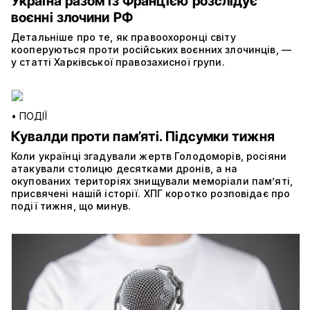
Україна разом із Францією розслідує
воєнні злочини РФ
Детальніше про те, як правоохоронці світу
кооперуються проти російських воєнних злочинців, —
у статті Харківської правозахисної групи.
•
ПОДІЇ
Кувалди проти пам’яті. Підсумки тижня
Коли українці згадували жертв Голодоморів, росіяни
атакували столицю десятками дронів, а на
окупованих територіях знищували меморіали пам’яті,
присвячені нашій історії. ХПГ коротко розповідає про
події тижня, що минув.