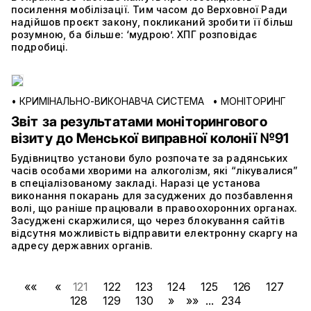
посилення мобілізації. Тим часом до Верховної Ради
надійшов проєкт закону, покликаний зробити її більш
розумною, ба більше: ‘мудрою’. ХПГ розповідає
подробиці.
•
КРИМІНАЛЬНО-ВИКОНАВЧА СИСТЕМА
•
МОНІТОРИНГ
Звіт за результатами моніторингового
візиту до Менської виправної колонії №91
Будівництво установи було розпочате за радянських
часів особами хворими на алкоголізм, які “лікувалися”
в спеціалізованому закладі. Наразі це установа
виконання покарань для засуджених до позбавлення
волі, що раніше працювали в правоохоронних органах.
Засуджені скаржилися, що через блокування сайтів
відсутня можливість відправити електронну скаргу на
адресу державних органів.
««
«
121
122
123
124
125
126
127
128
129
130
»
»»
...
234