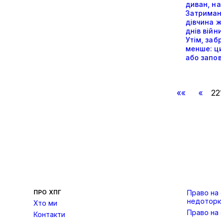
диван, н
Затриман
дівчина ж
днів війн
Утім, заб
менше: ц
або запов
««
«
22
ПРО ХПГ
Право на
недоторк
Хто ми
Право на
Контакти