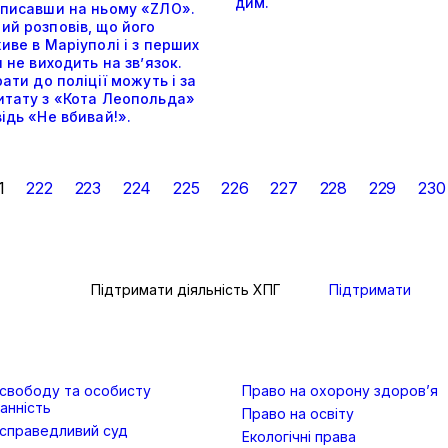
дим.
аписавши на ньому «ZЛО».
ий розповів, що його
иве в Маріуполі і з перших
и не виходить на зв’язок.
рати до поліції можуть і за
итату з «Кота Леопольда»
ідь «Не вбивай!».
1
222
223
224
225
226
227
228
229
230
Підтримати діяльність ХПГ
Підтримати
 свободу та особисту
Право на охорону здоров’я
анність
Право на освіту
 справедливий суд
Екологічні права