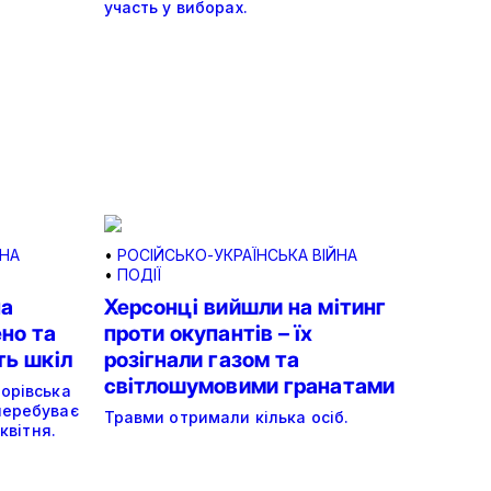
участь у виборах.
ЙНА
•
РОСІЙСЬКО-УКРАЇНСЬКА ВІЙНА
•
ПОДІЇ
на
Херсонці вийшли на мітинг
но та
проти окупантів – їх
ть шкіл
розігнали газом та
світлошумовими гранатами
орівська
перебуває
Травми отримали кілька осіб.
квітня.