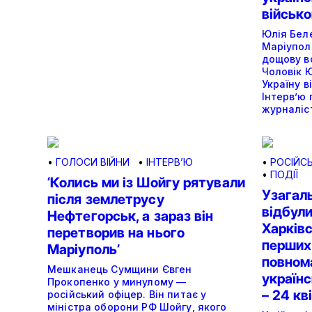
військ
Юлія Беле
Маріуполя
дощову во
Чоловік 
Україну в
Інтерв’ю 
журналіст
•
ГОЛОСИ ВІЙНИ
•
ІНТЕРВ’Ю
•
РОСІЙСЬ
•
ПОДІЇ
‘Колись ми із Шойгу рятували
Узагаль
після землетрусу
відбули
Нефтегорськ, а зараз він
Харківс
перетворив на нього
перших
Маріуполь’
повном
Мешканець Сумщини Євген
українс
Прокопенко у минулому —
– 24 кв
російський офіцер. Він питає у
міністра оборони РФ Шойгу, якого