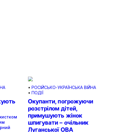
ЙНА
•
РОСІЙСЬКО-УКРАЇНСЬКА ВІЙНА
•
ПОДІЇ
жують
Окупанти, погрожуючи
розстрілом дітей,
примушують жінок
ихистком
шпигувати – очільник
им
орний
Луганської ОВА