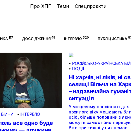
Про ХПГ
Теми
Спецпроєкти
117
49
320
8
ТИКА
ДОСЛІДЖЕННЯ
ІНТЕРВ’Ю
ПУБЛІЦИСТИКА
•
РОСІЙСЬКО-УКРАЇНСЬКА ВІ
•
ПОДІЇ
Ні харчів, ні ліків, ні св
селищі Вільча на Хар
– надзвичайна гумані
ситуація
У місцевому пансіонаті для
похилого віку мешкають бли
 ВІЙНИ
•
ІНТЕРВ’Ю
осіб, більше половини з яки
поль все одно буде
можуть самостійно пересув
Вже три тижні у них немає
ським» — дружина