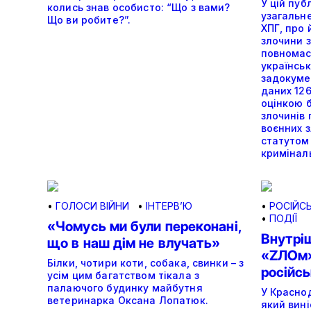
У цій пуб
колись знав особисто: “Що з вами?
узагальне
Що ви робите?”.
ХПГ, про 
злочини з
повномас
українськ
задокуме
даних 126
оцінкою б
злочинів 
воєнних 
статутом
криміналь
•
ГОЛОСИ ВІЙНИ
•
ІНТЕРВ’Ю
•
РОСІЙСЬ
•
ПОДІЇ
«Чомусь ми були переконані,
Внутріш
що в наш дім не влучать»
«ZЛОм»
Білки, чотири коти, собака, свинки – з
російсь
усім цим багатством тікала з
палаючого будинку майбутня
У Красно
ветеринарка Оксана Лопатюк.
який вині