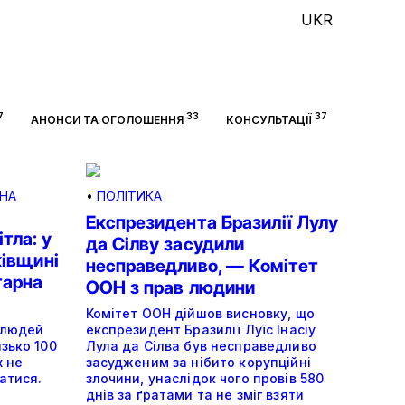
UKR
7
33
37
АНОНСИ ТА ОГОЛОШЕННЯ
КОНСУЛЬТАЦІЇ
ЙНА
•
ПОЛІТИКА
Експрезидента Бразилії Лулу
ітла: у
да Сілву засудили
ківщині
несправедливо, — Комітет
тарна
ООН з прав людини
Комітет ООН дійшов висновку, що
 людей
експрезидент Бразилії Луїс Інасіу
зько 100
Лула да Сілва був несправедливо
х не
засудженим за нібито корупційні
атися.
злочини, унаслідок чого провів 580
днів за ґратами та не зміг взяти