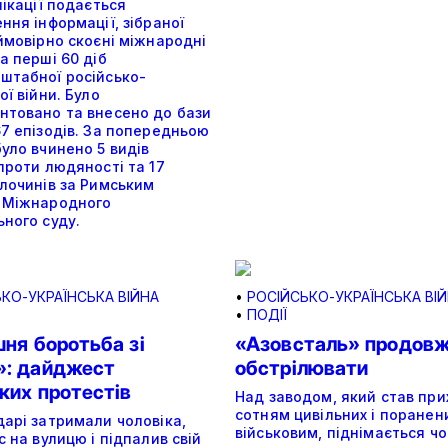
лікації подається
ння інформації, зібраної
ймовірно скоєні міжнародні
а перші 60 діб
штабної російсько-
ої війни. Було
нтовано та внесено до бази
7 епізодів. За попередньою
уло вчинено 5 видів
проти людяності та 17
злочинів за Римським
 Міжнародного
ного суду.
КО-УКРАЇНСЬКА ВІЙНА
•
РОСІЙСЬКО-УКРАЇНСЬКА ВІ
•
ПОДІЇ
ня боротьба зі
«Азовсталь» продов
: дайджест
обстрілювати
ких протестів
Над заводом, який став пр
сотням цивільних і поранен
дарі затримали чоловіка,
військовим, піднімається ч
с на вулицю і підпалив свій