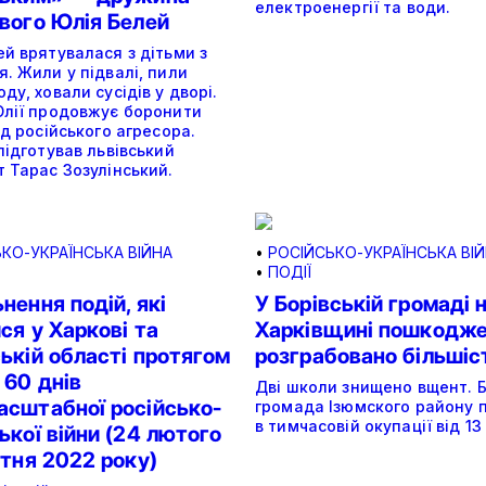
електроенергії та води.
ового Юлія Белей
й врятувалася з дітьми з
. Жили у підвалі, пили
ду, ховали сусідів у дворі.
Юлії продовжує боронити
ід російського агресора.
підготував львівський
 Тарас Зозулінський.
КО-УКРАЇНСЬКА ВІЙНА
•
РОСІЙСЬКО-УКРАЇНСЬКА ВІ
•
ПОДІЇ
нення подій, які
У Борівській громаді 
ся у Харкові та
Харківщині пошкодже
ькій області протягом
розграбовано більшіс
 60 днів
Дві школи знищено вщент. Б
асштабної російсько-
громада Ізюмского району 
в тимчасовій окупації від 13 
ької війни (24 лютого
ітня 2022 року)