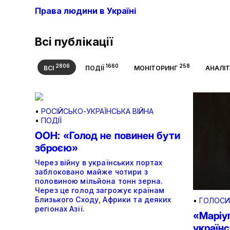
Права людини в Україні
Всі публікації
2806
1660
258
ВСІ
ПОДІЇ
МОНІТОРИНГ
АНАЛІ
•
РОСІЙСЬКО-УКРАЇНСЬКА ВІЙНА
•
ПОДІЇ
ООН: «Голод не повинен бути
зброєю»
Через війну в українських портах
заблоковано майже чотири з
половиною мільйона тонн зерна.
Через це голод загрожує країнам
Близького Сходу, Африки та деяких
•
ГОЛОСИ
регіонах Азії.
«Маріу
україн