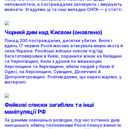
неповнолітніх, а постраждалих залякують і змушують
мовчати. Згадуємо ці та інші випадки СНПК — у статті.
Чорний дим над Києвом (оновлено)
Понад 200 постраждалих, десятки убитих. Вночі і
вдень 17 червня Росія масово атакувала мирні міста й
села України. Російські війська знесли під’їзд
багатоповерхівки в Києві, поранили жінок на Київщині
та Чернігівщині, били з дронів по мешканцях
Херсонщини та Харківщини, вбили людей у Києві й
Одесі, на Херсонщині, Сумщині, Донеччині й
Дніпропетровщині. Розповідаємо, що наразі відомо, у
матеріалі.
Фейкові списки загиблих та інші
маніпуляції РФ
За даними зовнішньої розвідки, під час останніх днів
нинішнього обміну полоненими Росія планує вчинити