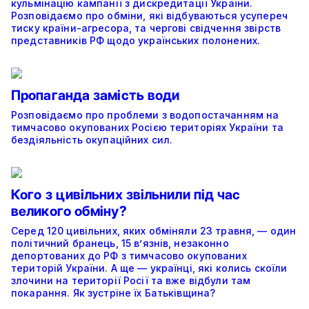
кульмінацію кампанії з дискредитації України.
Розповідаємо про обміни, які відбуваються усупереч
тиску країни-агресора, та чергові свідчення звірств
представників РФ щодо українських полонених.
Пропаганда замість води
Розповідаємо про проблеми з водопостачанням на
тимчасово окупованих Росією територіях України та
бездіяльність окупаційних сил.
Кого з цивільних звільнили під час
великого обміну?
Серед 120 цивільних, яких обміняли 23 травня, — один
політичний бранець, 15 в’язнів, незаконно
депортованих до РФ з тимчасово окупованих
територій України. А ще — українці, які колись скоїли
злочини на території Росії та вже відбули там
покарання. Як зустріне їх Батьківщина?