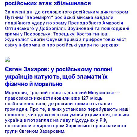
російських атак збільшилася
За лічені дні до оголошеного російським диктатором
Путіним “перемир’я” російські війська завдали
подвійного удару по храму Преподобного Амвросія
Оптинського у Добропіллі. Зруйновані та пошкоджені
храми у Покровську, Торецьку, Костянтинівці.
Журналіст Сергій Окунєв привіз з прифронтових міст
свіжу інформацію про російські удари по церквах.
Євген Захаров: у російському полоні
українців катують, щоб зламати їх
фізично й морально
Мордовія, Грозний і навіть далекий Мінусинськ —
правозахисники встановили вже 127 місць
позбавлення волі, де росіяни тримають наших
громадян. Про те, в яких установах перебувають наші
полонені, чи однакові в них умови утримання, скільки
українців потрапляє на лаву підсудних у РФ,
поговорили з директором Харківської правозахисної
групи Євгеном Захаровим.