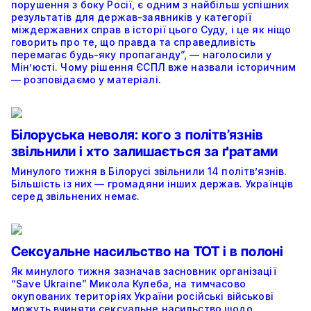
порушення з боку Росії, є одним з найбільш успішних
результатів для держав-заявників у категорії
міждержавних справ в історії цього Суду, і це як ніщо
говорить про те, що правда та справедливість
перемагає будь-яку пропаганду”, — наголосили у
Мін’юсті. Чому рішення ЄСПЛ вже назвали історичним
— розповідаємо у матеріалі.
Білоруська неволя: кого з політв’язнів
звільнили і хто залишається за ґратами
Минулого тижня в Білорусі звільнили 14 політв’язнів.
Більшість із них — громадяни інших держав. Українців
серед звільнених немає.
Сексуальне насильство на ТОТ і в полоні
Як минулого тижня зазначав засновник організації
“Save Ukraine” Микола Кулеба, на тимчасово
окупованих територіях України російські військові
можуть вчиняти сексуальне насильство щодо