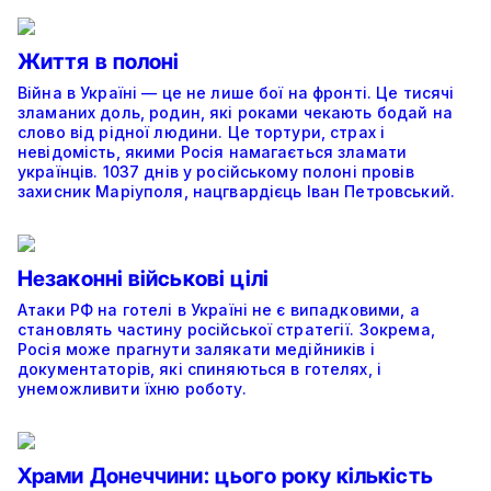
Життя в полоні
Війна в Україні — це не лише бої на фронті. Це тисячі
зламаних доль, родин, які роками чекають бодай на
слово від рідної людини. Це тортури, страх і
невідомість, якими Росія намагається зламати
українців. 1037 днів у російському полоні провів
захисник Маріуполя, нацгвардієць Іван Петровський.
Незаконні військові цілі
Атаки РФ на готелі в Україні не є випадковими, а
становлять частину російської стратегії. Зокрема,
Росія може прагнути залякати медійників і
документаторів, які спиняються в готелях, і
унеможливити їхню роботу.
Храми Донеччини: цього року кількість