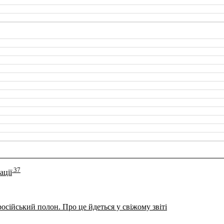
37
ації
сійський полон. Про це йдеться у свіжому звіті