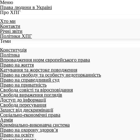
Меню
Права людини в Україні
Про ХПГ
Хто ми
Контакти
Річні звіти
Політики ХПГ
Теми
Конституція
Політика
Впровадження норм європейського права
Право на життя
Катування та жорстоке поводження
Право на свободу та особисту недоторканність
Право на справедливий суд
Право на приватність
Свобода совісті та віросповідання
Свобода вираження поглядів
Доступ до інформації
Свобода пересування
Захист від дискримінації
Соціально-економічні права
Армія
Кримінально-виконавча система
Право на охорону здоров’я
Право на освіту
Екологічні права