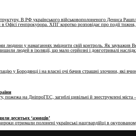
структуру. В РФ українського військовополоненого Дениса Рашпл
и в Офісі генпрокурора. ХПГ коротко розповідає про події тижня
ами людини у намаганнях зміцнити свій контроль. Як зауважив 
лишили людей в ізоляції, що мало серйозні і довготривалі наслідк
ю у Бородянці і на власні очі бачив страшні злочини, які вчиня
раїни
ту, пожежа на ДніпроГЕС, загиблі цивільні й знеструмлені міста
дили десятьох ‘азовців’
і вироки отримали полонені українські нацгвардійці в окуповано