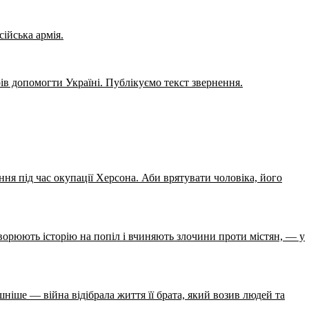
ійська армія.
рів допомогти Україні. Публікуємо текст звернення.
я під час окупації Херсона. Аби врятувати чоловіка, його
етворюють історію на попіл і вчиняють злочини проти містян, — у
ніше — війна відібрала життя її брата, який возив людей та