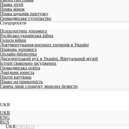
Права дітей
Права жінок
Права шукачів притулку
Громадянське суспільство
Спецпроєкти
Психологічна допомога
Російсько-українська війна
Голоси війни
Документування воєнних злочинів в Україні
Правова допомога
Онлайн-бібліотека
Дисидентський рух в Україні. Віртуальний музей
Історії свавільно засуджених
Громадянська освіта
Довідник юриста
Проти катувань
Право на приватність
Гаряча лінія з пошуку зниклих безвісти
UKR
UKR
ENG
RUS
UKR
ENG
RUS