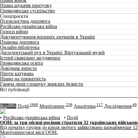
Права жінок
Права шукачів притулку
Громадянське суспільство
Спецпроєкти
Психологічна допомога
Російсько-українська війна
Голоси війни
Документування воєнних злочинів в Україні
Правова допомога
Онлайн-бібліотека
Дисидентський рух в Україні. Віртуальний музей
Історії свавільно засуджених
Громадянська освіта
Довідник юриста
Проти катувань
Право на приватність
Гаряча лінія з пошуку зниклих безвісти
Всі публікації
2807
1660
258
117
49
Всі
Події
Моніторинг
Аналітика
Дослідження
•
Російсько-українська війна
•
Події
ООН: за три місяці росіяни стратили 32 українських військо
Від початку грудня до кінця лютого зафіксовано щонайменше 12 
Моніторингової місії ООН.