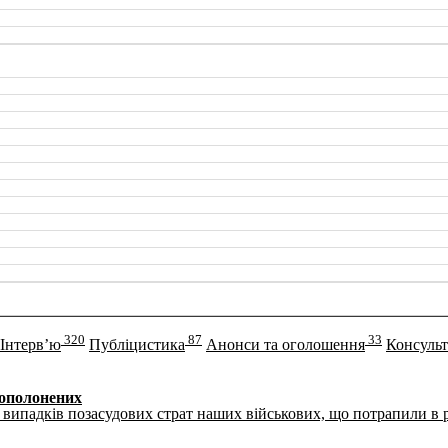
320
87
33
Інтерв’ю
Публіцистика
Анонси та оголошення
Консульт
вополонених
випадків позасудових страт наших військових, що потрапили в ро