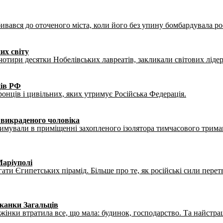
ивався до оточеного міста, коли його без упину бомбардувала рос
их світу
 чотири десятки Нобелівських лавреатів, закликали світових ліде
ців РФ
ронців і цивільних, яких утримує Російська Федерація.
 викраденого чоловіка
мували в приміщенні захопленого ізолятора тимчасового триманн
Маріуполі
ягати Єгипетських пірамід. Більше про те, як російські сили пер
шканки Загальців
жінки втратила все, що мала: будинок, господарство. Та найстраш