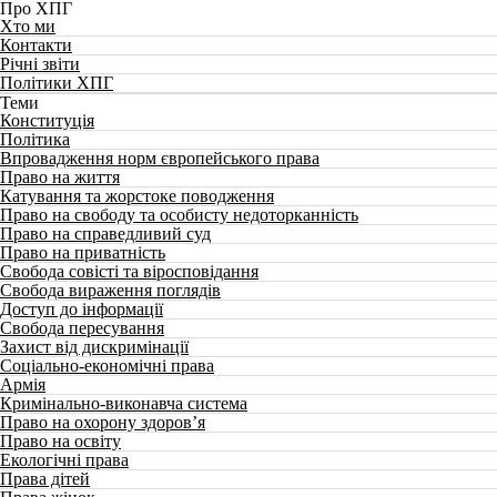
Про ХПГ
Хто ми
Контакти
Річні звіти
Політики ХПГ
Теми
Конституція
Політика
Впровадження норм європейського права
Право на життя
Катування та жорстоке поводження
Право на свободу та особисту недоторканність
Право на справедливий суд
Право на приватність
Свобода совісті та віросповідання
Свобода вираження поглядів
Доступ до інформації
Свобода пересування
Захист від дискримінації
Соціально-економічні права
Армія
Кримінально-виконавча система
Право на охорону здоров’я
Право на освіту
Екологічні права
Права дітей