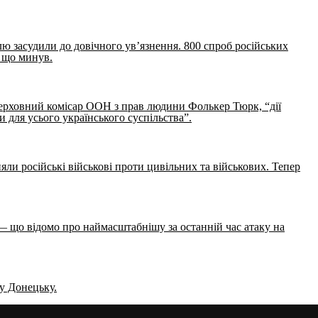
ю засудили до довічного ув’язнення. 800 спроб російських
, що минув.
Верховний комісар ООН з прав людини Фолькер Тюрк, “дії
и для усього українського суспільства”.
ли російські військові проти цивільних та військових. Тепер
 — що відомо про наймасштабнішу за останній час атаку на
му Донецьку.