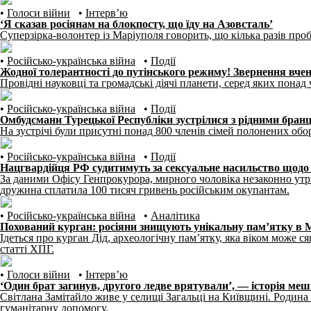
•
Голоси війни
•
Інтерв’ю
‘Я сказав росіянам на блокпосту, що їду на Азовсталь’
Суперзірка-волонтер із Маріуполя говорить, що кілька разів проб
•
Російсько-українська війна
•
Події
Жодної толерантності до путінського режиму! Звернення вчен
Провідні науковці та громадські діячі планети, серед яких понад
•
Російсько-українська війна
•
Події
Омбудсмани Турецької Республіки зустрілися з рідними бран
На зустрічі були присутні понад 800 членів сімей полонених обо
•
Російсько-українська війна
•
Події
Нацгвардійця РФ судитимуть за сексуальне насильство щодо
За даними Офісу Генпрокурора, мирного чоловіка незаконно утри
дружина сплатила 100 тисяч гривень російським окупантам.
•
Російсько-українська війна
•
Аналітика
Похований курган: росіяни знищують унікальну пам’ятку в 
Ідеться про курган Дід, археологічну пам’ятку, яка віком може с
статті ХПГ.
•
Голоси війни
•
Інтерв’ю
‘Один брат загинув, другого ледве врятували’, — історія ме
Світлана Замітайло живе у селищі Загальці на Київщині. Родина 
гуманітарну допомогу.