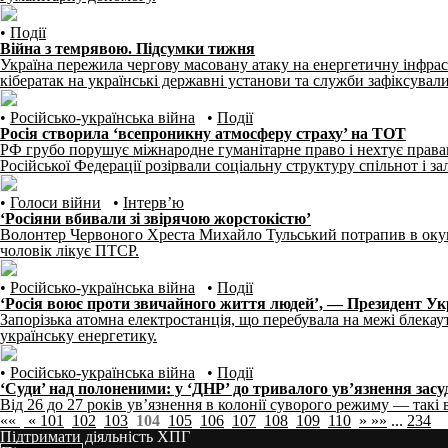
•
Події
Війна з темрявою. Підсумки тижня
Україна пережила чергову масовану атаку на енергетичну інфра
кібератак на українські державні установи та служби зафіксувал
•
Російсько-українська війна
•
Події
Росія створила ‘всепроникну атмосферу страху’ на ТОТ
РФ грубо порушує міжнародне гуманітарне право і нехтує прав
Російської Федерації розірвали соціальну структуру спільнот і за
•
Голоси війни
•
Інтерв’ю
‘Росіяни вбивали зі звірячою жорстокістю’
Волонтер Червоного Хреста Михайло Тульський потрапив в окупаці
чоловік лікує ПТСР.
•
Російсько-українська війна
•
Події
‘Росія воює проти звичайного життя людей’, — Президент Ук
Запорізька атомна електростанція, що перебувала на межі блекау
українську енергетику.
•
Російсько-українська війна
•
Події
‘Суди’ над полоненими: у ‘ДНР’ до тривалого ув’язнення засу
Від 26 до 27 років ув’язнення в колонії суворого режиму — так
««
«
101
102
103
104
105
106
107
108
109
110
»
»»
...
234
Підтримати діяльність ХПГ