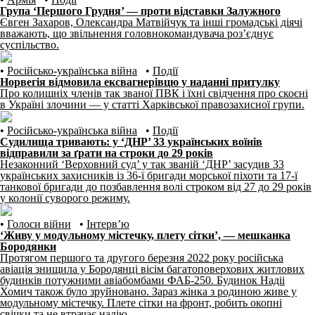
Група ‘Першого Грудня’ — проти відставки Залужного
Євген Захаров, Олександра Матвійчук та інші громадські діячі
вважають, що звільнення головнокомандувача роз’єднує
суспільство.
•
Російсько-українська війна
•
Події
Норвегія відмовила ексвагнерівцю у наданні притулку
Про колишніх членів так званої ПВК і їхні свідчення про скоєні
в Україні злочини — у статті Харківської правозахисної групи.
•
Російсько-українська війна
•
Події
Судилища тривають: у ‘ДНР’ 33 українських воїнів
відправили за ґрати на строки до 29 років
Незаконний ‘Верховний суд’ у так званій ‘ДНР’ засудив 33
українських захисників із 36-ї бригади морської піхоти та 17-ї
танкової бригади до позбавлення волі строком від 27 до 29 років
у колонії суворого режиму.
•
Голоси війни
•
Інтерв’ю
‘Живу у модульному містечку, плету сітки’, — мешканка
Бородянки
Протягом першого та другого березня 2022 року російська
авіація знищила у Бородянці вісім багатоповерхових житлових
будинків потужними авіабомбами ФАБ-250. Будинок Надіі
Хомич також було зруйновано. Зараз жінка з родиною живе у
модульному містечку. Плете сітки на фронт, робить окопні
свічки та не втрачає надію.