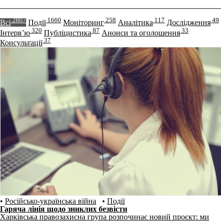
2807
1660
258
117
49
Всі
Події
Моніторинг
Аналітика
Дослідження
320
87
33
Інтерв’ю
Публіцистика
Анонси та оголошення
37
Консультації
•
Російсько-українська війна
•
Події
Гаряча лінія щодо зниклих безвісти
Харківська правозахисна група розпочинає новий проєкт: ми