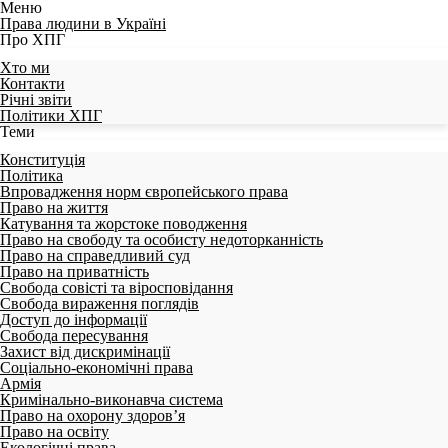
Меню
Права людини в Україні
Про ХПГ
Хто ми
Контакти
Річні звіти
Політики ХПГ
Теми
Конституція
Політика
Впровадження норм європейського права
Право на життя
Катування та жорстоке поводження
Право на свободу та особисту недоторканність
Право на справедливий суд
Право на приватність
Свобода совісті та віросповідання
Свобода вираження поглядів
Доступ до інформації
Свобода пересування
Захист від дискримінації
Соціально-економічні права
Армія
Кримінально-виконавча система
Право на охорону здоров’я
Право на освіту
Екологічні права