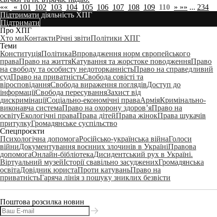
««
«
101
102
103
104
105
106
107
108
109
110
»
»»
...
234
Підтримати діяльність ХПГ
Підтримати
Про ХПГ
Хто ми
Контакти
Річні звіти
Політики ХПГ
Теми
Конституція
Політика
Впровадження норм європейського
права
Право на життя
Катування та жорстоке поводження
Право
на свободу та особисту недоторканність
Право на справедливий
суд
Право на приватність
Свобода совісті та
віросповідання
Свобода вираження поглядів
Доступ до
інформації
Свобода пересування
Захист від
дискримінації
Соціально-економічні права
Армія
Кримінально-
виконавча система
Право на охорону здоров’я
Право на
освіту
Екологічні права
Права дітей
Права жінок
Права шукачів
притулку
Громадянське суспільство
Спецпроєкти
Психологічна допомога
Російсько-українська війна
Голоси
війни
Документування воєнних злочинів в Україні
Правова
допомога
Онлайн-бібліотека
Дисидентський рух в Україні.
Віртуальний музей
Історії свавільно засуджених
Громадянська
освіта
Довідник юриста
Проти катувань
Право на
приватність
Гаряча лінія з пошуку зниклих безвісти
Поштова розсилка новин