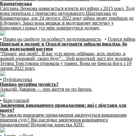
Краматорська
Світлана Леонова намагається втекти від війни з 2015 року. Тоді
вона переїхала з тимчасово окупованого Шахтарська до
Краматорська, але 24 лютого 2022 року війна знову прийшла до
її будинку. Зараз вона мешкає в модульному містечку у
Бородянці і понад усе мріє повернутися додому.
•
Право на свободу та особисту недоторканність
•
Голоси війни
Цивільні в полоні: в Осколі окупанти забрали інваліда, бо
мав водолазний костюм
“Привіт, мої любі!.. Я вас усіх міцно обіймаю, всіх люблю, я
живий-здоровий, скоро буду”... Цей короткий лист від чоловіка
Тетяна Товстокора отримала у травні. Вона не бачила його з 19
липня 2022 року.
•
Публіцистика
Навіщо потрібна чесність?
Аркадій Даваров — про життя не по брехні.
•
Консультації
Закінчення виконавчого провадження: які є підстави для
цього?
Чи завжди виконавче провадження закінчується виконанням
рішення суду? Які наслідки закінчення виконавчого
провадження? Відповідає юристка ХПГ.
•
Армія
•
Події