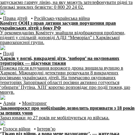
запускаємо гарячу лінію, на яку можуть зателефонувати рідні та
близькі зниклих безвісти: 0 800 20 24 02.
•
Права дітей
•
Російсько-українська війна
Комітет ООН з прав дитини засудив порушення прав
українських дітей з боку РФ
У рекомендаціях Комітету знайшли відображення проблеми,
підняті у спільній доповіді АДЦ “Меморіал” і Харківської
правозахисної групи.
•
Події
Харків у вогні, викрадені діти, ‘вибори’ на окупованих
територіях — підсумки тижня
Пожежа після влучання ворожого дрона знищила вулицю в
Харкові. Міжнародні детективи розшукали 8 викрадених
росіянами українських дітей. На тимчасово окупованих
територіях Запорізької області росіяни активно готуються
‘обирати’ Путіна. ХПГ коротко розповідає про події тижня, що
минув.
•
Армія
•
Моніторинг
Законопроєкт про мобілізацію дозволить призивати з 18 років
за певних умов
Зараз юнаки до 27 років не мобілізуються до війська.
•
Голоси війни
•
Інтерв’ю
‘Тікаю від війни, а вона мене наздоганяє’, — жителька