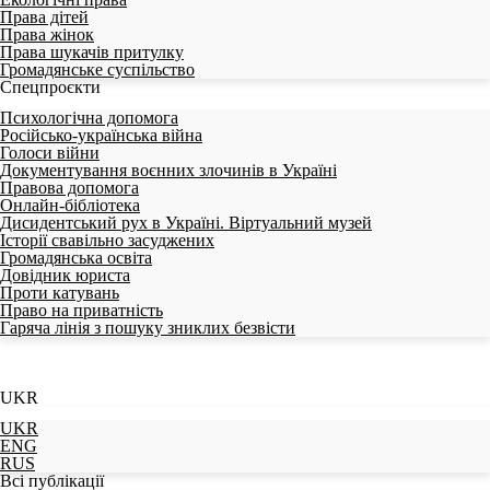
Права дітей
Права жінок
Права шукачів притулку
Громадянське суспільство
Спецпроєкти
Психологічна допомога
Російсько-українська війна
Голоси війни
Документування воєнних злочинів в Україні
Правова допомога
Онлайн-бібліотека
Дисидентський рух в Україні. Віртуальний музей
Історії свавільно засуджених
Громадянська освіта
Довідник юриста
Проти катувань
Право на приватність
Гаряча лінія з пошуку зниклих безвісти
UKR
UKR
ENG
RUS
Всі публікації