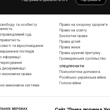
 свободу та особисту
Право на охорону здоров’я
анність
Право на освіту
 справедливий суд
Екологічні права
приватність
Права дітей
овісті та віросповідання
Права жінок
вираження поглядів
Права шукачів притулку
 інформації
Громадянське суспільство
пересування
СПЕЦПРОЄКТИ
д дискримінації
Психологічна допомога
-економічні права
Російсько-українська війна
Голоси війни
ьно-виконавча система
АЛЬНИХ МЕРЕЖАХ
Сайт “Права людини в Укр