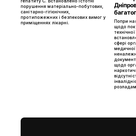
гепатиту C. Встановлено істотні
Дніпро
порушення матеріально-побутових,
багатоп
санітарно-гігієнічних,
протипожежних і безпекових вимог у
Попри на
приміщеннях лікарні.
щодо пок
технічної
встановл
сфері орг
медичної
неналежн
документ
щодо орга
наркотич
відсутніс
інвалідні
розладам