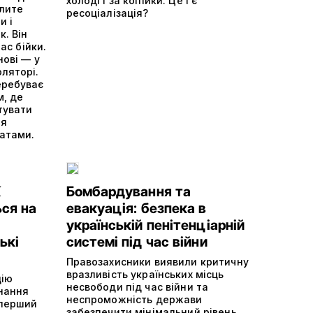
холоді і за копійки. Це і є
алите
ресоціалізація?
и і
. Він
час бійки.
нові — у
ляторі.
еребуває
м, де
тувати
ля
ратами.
К
Бомбардування та
ся на
евакуація: безпека в
українській пенітенціарній
ькі
системі під час війни
Правозахисники виявили критичну
вразливість українських місць
цію
несвободи під час війни та
онання
неспроможність держави
 перший
забезпечити мінімальний рівень