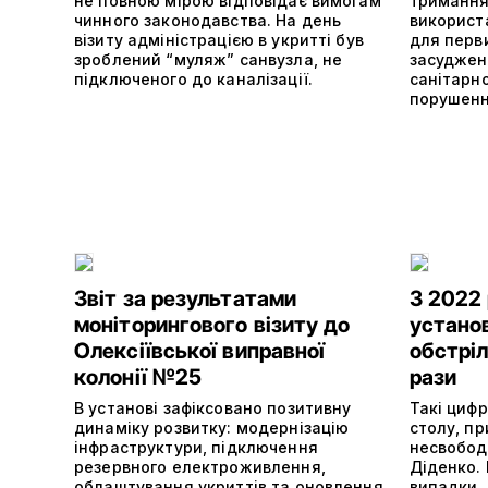
не повною мірою відповідає вимогам
тримання
чинного законодавства. На день
використ
візиту адміністрацією в укритті був
для перв
зроблений “муляж” санвузла, не
засуджен
підключеного до каналізації.
санітарно
порушенн
Звіт за результатами
З 2022 
моніторингового візиту до
устано
Олексіївської виправної
обстрі
колонії №25
рази
В установі зафіксовано позитивну
Такі цифр
динаміку розвитку: модернізацію
столу, пр
інфраструктури, підключення
несвобод
резервного електроживлення,
Діденко. 
облаштування укриттів та оновлення
випадки. 