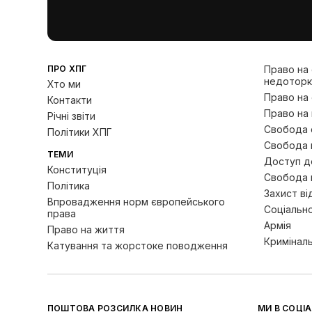
ПРО ХПГ
Право на
недоторк
Хто ми
Право на
Контакти
Право на 
Річні звіти
Свобода с
Політики ХПГ
Свобода 
ТЕМИ
Доступ до
Конституція
Свобода 
Політика
Захист ві
Впровадження норм європейського
Соціально
права
Армія
Право на життя
Кримінал
Катування та жорстоке поводження
ПОШТОВА РОЗСИЛКА НОВИН
МИ В СОЦІ