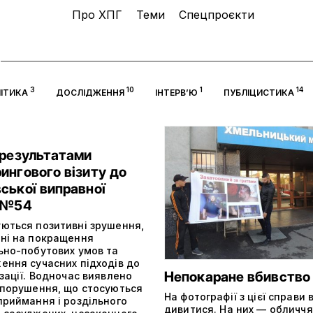
Про ХПГ
Теми
Спецпроєкти
3
10
1
14
ІТИКА
ДОСЛІДЖЕННЯ
ІНТЕРВ’Ю
ПУБЛІЦИСТИКА
 результатами
ингового візиту до
ської виправної
ї №54
ються позитивні зрушення,
ні на покращення
ьно-побутових умов та
ення сучасних підходів до
Непокаране вбивство
зації. Водночас виявлено
 порушення, що стосуються
На фотографії з цієї справи
приймання і роздільного
дивитися. На них — обличч