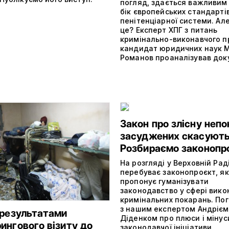
погляд, здається важливим
бік європейських стандарті
пенітенціарної системи. Але
це? Експерт ХПГ з питань
кримінально-виконавчого п
кандидат юридичних наук 
Романов проаналізував док
Закон про злісну непо
засуджених скасуют
Розбираємо законопр
На розгляді у Верховній Рад
перебуває законопроєкт, я
пропонує гуманізувати
законодавство у сфері вик
кримінальних покарань. По
з нашим експертом Андрієм
 результатами
Діденком про плюси і мінус
ингового візиту до
законодавчої ініціативи.