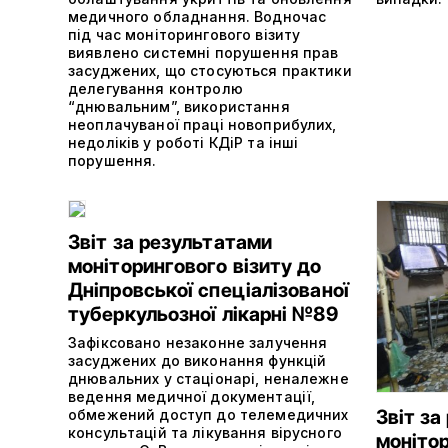
медичного обладнання. Водночас
під час моніторингового візиту
виявлено системні порушення прав
засуджених, що стосуються практики
делегування контролю
“днювальним”, використання
неоплачуваної праці новоприбулих,
недоліків у роботі КДіР та інші
порушення.
Звіт за результатами
моніторингового візиту до
Дніпровської спеціалізованої
туберкульозної лікарні №89
Зафіксовано незаконне залучення
засуджених до виконання функцій
днювальних у стаціонарі, неналежне
ведення медичної документації,
Звіт за
обмежений доступ до телемедичних
консультацій та лікування вірусного
монітор