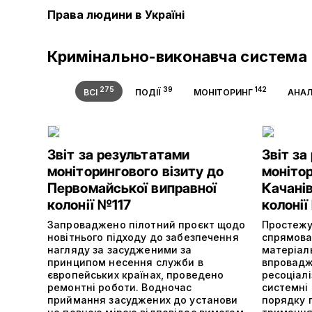
Права людини в Україні
Кримінально-виконавча система
275
39
142
ВСІ
ПОДІЇ
МОНІТОРИНГ
АНАЛ
Звіт за результатами
Звіт за
моніторингового візиту до
монітор
Первомайської виправної
Качанів
колонії №117
колоні
Запроваджено пілотний проєкт щодо
Простежу
новітнього підходу до забезпечення
спрямова
нагляду за засудженими за
матеріал
принципом несення служби в
впровадж
європейських країнах, проведено
ресоціалі
ремонтні роботи. Водночас
системні
приймання засуджених до установи
порядку 