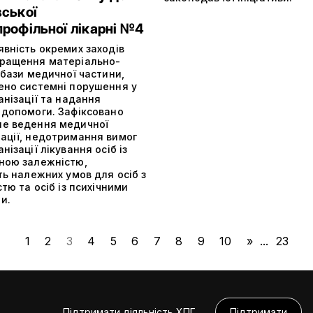
вської
рофільної лікарні №4
явність окремих заходів
ращення матеріально-
 бази медичної частини,
ено системні порушення у
анізації та надання
 допомоги. Зафіксовано
е ведення медичної
ації, недотримання вимог
нізації лікування осіб із
ною залежністю,
ть належних умов для осіб з
стю та осіб із психічними
и.
1
2
3
4
5
6
7
8
9
10
»
...
23
Підтримати діяльність ХПГ
Підтримати