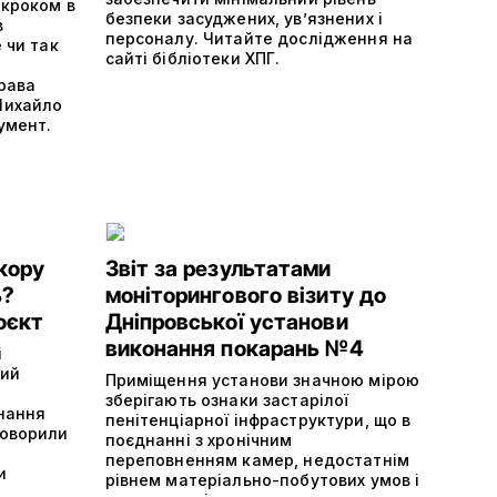
 кроком в
безпеки засуджених, ув’язнених і
в
персоналу. Читайте дослідження на
 чи так
сайті бібліотеки ХПГ.
рава
Михайло
умент.
кору
Звіт за результатами
ь?
моніторингового візиту до
оєкт
Дніпровської установи
виконання покарань №4
і
кий
Приміщення установи значною мірою
зберігають ознаки застарілої
онання
пенітенціарної інфраструктури, що в
говорили
поєднанні з хронічним
переповненням камер, недостатнім
и
рівнем матеріально-побутових умов і