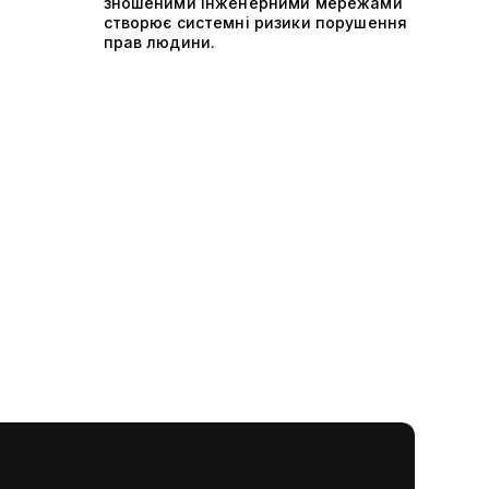
зношеними інженерними мережами
створює системні ризики порушення
прав людини.