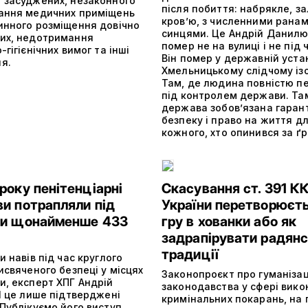
 засуджених, незаконного
після побиття: набрякле, з
ання медичних приміщень
кров’ю, з численними ранам
инного розміщення довічно
синцями. Це Андрій Данилюк
их, недотримання
помер не на вулиці і не під 
-гігієнічних вимог та інші
Він помер у державній уста
я.
Хмельницькому слідчому ізо
Там, де людина повністю п
під контролем держави. Та
держава зобов’язана гаран
безпеку і право на життя д
кожного, хто опинився за ґ
року пенітенціарні
Скасування ст. 391 К
ви потрапляли під
України перетворюєть
ли щонайменше 433
гру в хованки або як
задрапірувати радянс
традиції
и навів під час круглого
исвяченого безпеці у місцях
Законопроєкт про гуманіза
и, експерт ХПГ Андрій
законодавства у сфері вик
І це лише підтверджені
кримінальних покарань, на
Публікуємо його виступ.