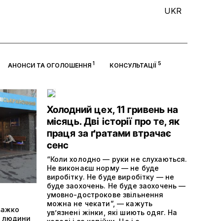
UKR
1
5
АНОНСИ ТА ОГОЛОШЕННЯ
КОНСУЛЬТАЦІЇ
Холодний цех, 11 гривень на
місяць. Дві історії про те, як
праця за ґратами втрачає
сенс
“Коли холодно — руки не слухаються.
Не виконаєш норму — не буде
виробітку. Не буде виробітку — не
буде заохочень. Не буде заохочень —
умовно-дострокове звільнення
можна не чекати”, — кажуть
 важко
ув’язнені жінки, які шиють одяг. На
я людини