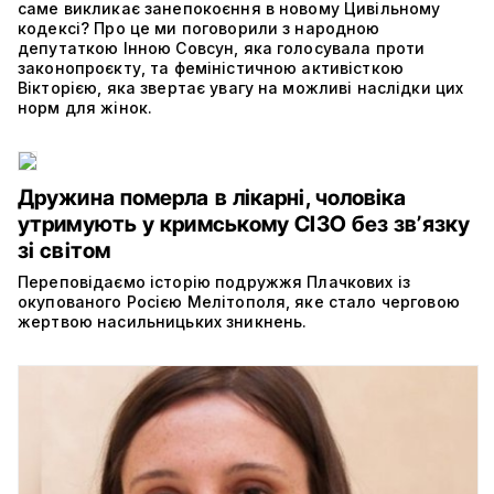
саме викликає занепокоєння в новому Цивільному
кодексі? Про це ми поговорили з народною
депутаткою Інною Совсун, яка голосувала проти
законопроєкту, та феміністичною активісткою
Вікторією, яка звертає увагу на можливі наслідки цих
норм для жінок.
Дружина померла в лікарні, чоловіка
утримують у кримському СІЗО без звʼязку
зі світом
Переповідаємо історію подружжя Плачкових із
окупованого Росією Мелітополя, яке стало черговою
жертвою насильницьких зникнень.