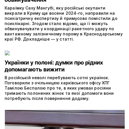
Караїмку Саху Мангубі, яку російські окупанти
викрали в Криму ще восени 2024-го, направили на
психіатричну експертизу й примусово помістили до
психлікарні. Згодом стало відомо, що її можуть
обвинувачувати у координації ракетного удару по
вантажному залізничному порому в Краснодарському
краї РФ. Докладніше — у статті.
Українки у полоні: думки про рідних
допомагають вижити
В російській неволі перебувають сотні українок.
Поговорили з очільницею харківського офісу ХПГ
Тамілою Беспалою про те, в яких умовах росіяни
тримають полонених жінок та якої допомоги вони
потребують після повернення додому.