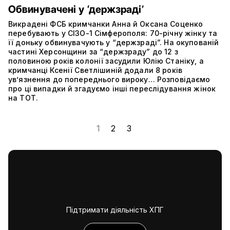
Обвинувачені у ‘держзраді’
Викрадені ФСБ кримчанки Анна й Оксана Соценко
перебувають у СІЗО-1 Сімферополя: 70-річну жінку та
її доньку обвинувачують у “держзраді”. На окупованій
частині Херсонщини за “держзраду” до 12 з
половиною років колонії засудили Юлію Станіку, а
кримчанці Ксенії Светлішиній додали 8 років
ув’язнення до попереднього вироку… Розповідаємо
про ці випадки й згадуємо інші переслідування жінок
на ТОТ.
1
2
3
Підтримати діяльність ХПГ