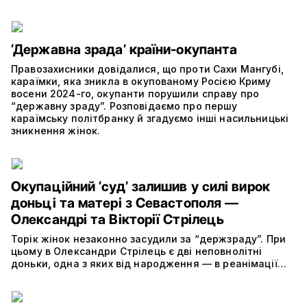
‘Державна зрада’ країни-окупанта
Правозахисники довідалися, що проти Сахи Мангубі,
караїмки, яка зникла в окупованому Росією Криму
восени 2024-го, окупанти порушили справу про
“державну зраду”. Розповідаємо про першу
караїмську політбранку й згадуємо інші насильницькі
зникнення жінок.
Окупаційний ‘суд’ залишив у силі вирок
доньці та матері з Севастополя —
Олександрі та Вікторії Стрілець
Торік жінок незаконно засудили за “держзраду”. При
цьому в Олександри Стрілець є дві неповнолітні
доньки, одна з яких від народження — в реанімації…