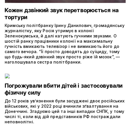
Кожен дзвінкий звук перетворюється на
тортури
Кримську політбранку Ірину Данилович, громадянську
журналістку, яку Росія утримує в колонії
Зеленокумська, й далі катують гучними звуками. О
шостій ранку працівники колонії на максимальну
гучність вмикають телевізор і не вимикають його до
самого вечора. “Її просто доводять до суїциду, тому
що будь-який дзвінкий звук просто ріже їй мозок”, —
наголошувала сестра політбранки.
Погрожували вбити дітей і застосовували
фізичну силу
До 12 років увʼязнення були засуджені двоє російських
військових, які у 2022 році вчинили зґвалтування на
Донеччині. Згадуємо цей та інші випадки СНПК, у тому
числі ті, коли від дій представників РФ постраждали
неповнолітні.