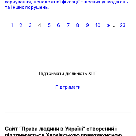
харчування, неналежної фіксації тілесних ушкоджень
та інших порушень.
1
2
3
4
5
6
7
8
9
10
»
...
23
Підтримати діяльність ХПГ
Підтримати
Сайт “Права людини в Україні” створений і
підтримується Харківською правозахисною