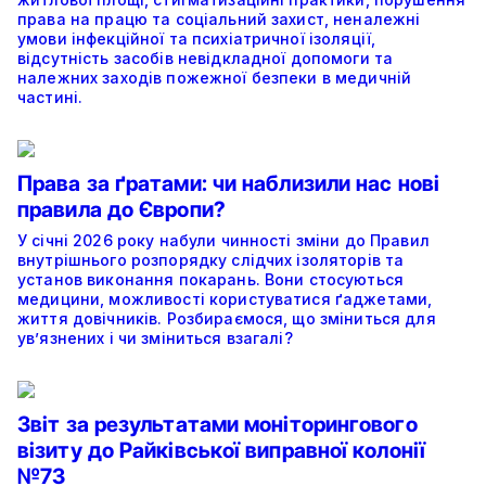
права на працю та соціальний захист, неналежні
умови інфекційної та психіатричної ізоляції,
відсутність засобів невідкладної допомоги та
належних заходів пожежної безпеки в медичній
частині.
Права за ґратами: чи наблизили нас нові
правила до Європи?
У січні 2026 року набули чинності зміни до Правил
внутрішнього розпорядку слідчих ізоляторів та
установ виконання покарань. Вони стосуються
медицини, можливості користуватися ґаджетами,
життя довічників. Розбираємося, що зміниться для
ув’язнених і чи зміниться взагалі?
Звіт за результатами моніторингового
візиту до Райківської виправної колонії
№73