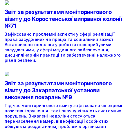
Звіт за результатами моніторингового
візиту до Коростенської виправної колонії
№71
Зафіксовано проблемні аспекти у сфері реалізації
права засуджених на працю та соціальний захист.
Встановлено недоліки у роботі з новоприбулими
засудженими, у сфері медичного забезпечення,
дисциплінарній практиці та забезпеченні належного
рівня безпеки.
Звіт за результатами моніторингового
візиту до Закарпатської установи
виконання покарань №9
Під час моніторингового візиту зафіксовано як окремі
позитивні зрушення, так і значну кількість системних
порушень. Виявлені недоліки стосуються
перенаселення камер, відеофіксації особистих
обшуків із роздяганням, проблем в організації