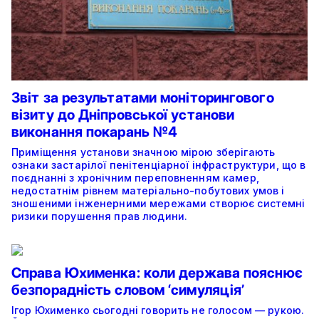
Звіт за результатами моніторингового
візиту до Дніпровської установи
виконання покарань №4
Приміщення установи значною мірою зберігають
ознаки застарілої пенітенціарної інфраструктури, що в
поєднанні з хронічним переповненням камер,
недостатнім рівнем матеріально-побутових умов і
зношеними інженерними мережами створює системні
ризики порушення прав людини.
Справа Юхименка: коли держава пояснює
безпорадність словом ‘симуляція’
Ігор Юхименко сьогодні говорить не голосом — рукою.