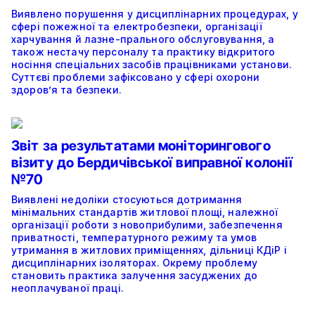
Виявлено порушення у дисциплінарних процедурах, у
сфері пожежної та електробезпеки, організації
харчування й лазне-прального обслуговування, а
також нестачу персоналу та практику відкритого
носіння спеціальних засобів працівниками установи.
Суттєві проблеми зафіксовано у сфері охорони
здоров’я та безпеки.
Звіт за результатами моніторингового
візиту до Бердичівської виправної колонії
№70
Виявлені недоліки стосуються дотримання
мінімальних стандартів житлової площі, належної
організації роботи з новоприбулими, забезпечення
приватності, температурного режиму та умов
утримання в житлових приміщеннях, дільниці КДіР і
дисциплінарних ізоляторах. Окрему проблему
становить практика залучення засуджених до
неоплачуваної праці.