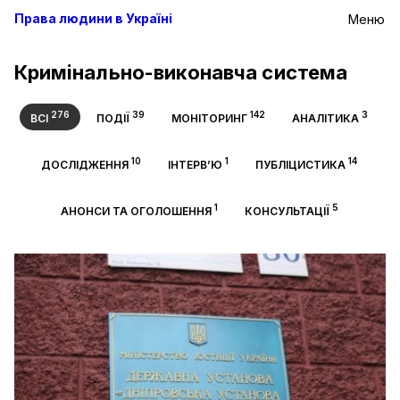
Права людини в Україні
Меню
Кримінально-виконавча система
276
39
142
3
ВСІ
ПОДІЇ
МОНІТОРИНГ
АНАЛІТИКА
10
1
14
ДОСЛІДЖЕННЯ
ІНТЕРВ’Ю
ПУБЛІЦИСТИКА
1
5
АНОНСИ ТА ОГОЛОШЕННЯ
КОНСУЛЬТАЦІЇ