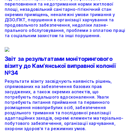
переповнення та недотримання норми житлової
площі, незадовільний санітарно-гігієнічний стан
окремих приміщень, неналежні умови тримання у
ДІЗО/ПКТ, порушення в організації харчування та
продовольчого забезпечення, недоліки лазне-
прального обслуговування, проблеми з оплатою праці
та соціальним захистом та інші порушення.
Звіт за результатами моніторингового
візиту до Камʼянської виправної колонії
№34
Результати візиту засвідчують наявність рішень,
спрямованих на забезпечення базових прав
засуджених, а також окремих аспектів, що
потребують подальшого вдосконалення. Уваги
потребують питання приймання та первинного
розміщення новоприбулих осіб, забезпечення
роздільного тримання та послідовної реалізації
адаптаційних заходів, окремі елементи матеріально-
побутового забезпечення, організації харчування,
охорони здоров’я та режимних умов.