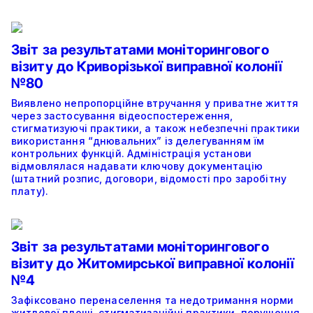
Звіт за результатами моніторингового
візиту до Криворізької виправної колонії
№80
Виявлено непропорційне втручання у приватне життя
через застосування відеоспостереження,
стигматизуючі практики, а також небезпечні практики
використання “днювальних” із делегуванням їм
контрольних функцій. Адміністрація установи
відмовлялася надавати ключову документацію
(штатний розпис, договори, відомості про заробітну
плату).
Звіт за результатами моніторингового
візиту до Житомирської виправної колонії
№4
Зафіксовано перенаселення та недотримання норми
житлової площі, стигматизаційні практики, порушення