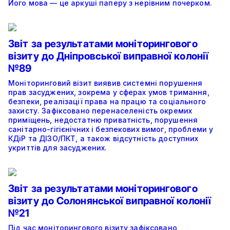
Його мова — це аркуші паперу з нерівним почерком.
Звіт за результатами моніторингового
візиту до Дніпровської виправної колонії
№89
Моніторинговий візит виявив системні порушення
прав засуджених, зокрема у сферах умов тримання,
безпеки, реалізації права на працю та соціального
захисту. Зафіксовано перенаселеність окремих
приміщень, недостатню приватність, порушення
санітарно-гігієнічних і безпекових вимог, проблеми у
КДіР та ДІЗО/ПКТ, а також відсутність доступних
укриттів для засуджених.
Звіт за результатами моніторингового
візиту до Солонянської виправної колонії
№21
Під час моніторингового візиту зафіксовано