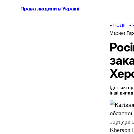
Права людини в Україні
•
ПОДІЇ
•
Марина Га
Росі
зак
Хер
Ідеться пр
інші випад