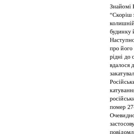
Знайомі Р
“Скоріш 
колишній
будинку 
Наступно
про його 
рідні до 
вдалося 
закатува
Російськ
катуванн
російськ
помер 27
Очевидно
застосов
повідомл