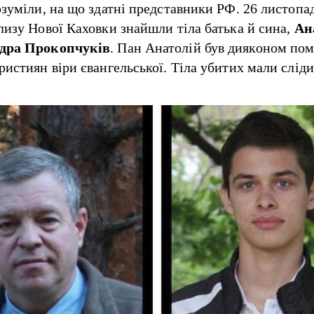
озуміли, на що здатні представники РФ. 26 листопа
лизу Нової Каховки знайшли тіла батька й сина,
Ан
дра Прокопчуків
. Пан Анатолій був дияконом пом
ристиян віри євангельської. Тіла убитих мали сліди