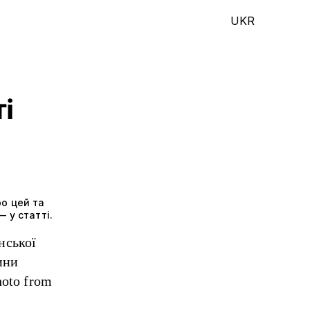
UKR
і
ро цей та
 у статті.