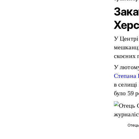
Зака
Хер
У Центрі
мешканці
скоєних 
У лютому
Степана 
в селищі
було 59 р
Отець