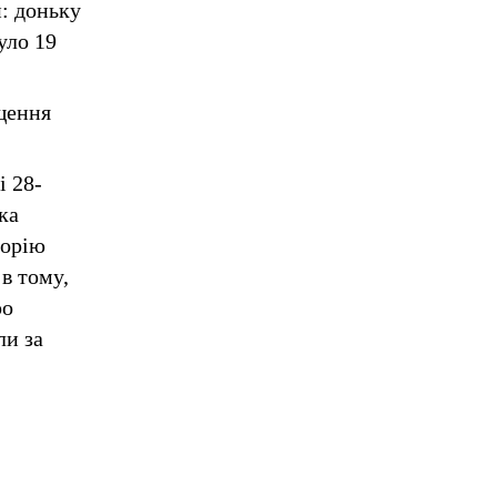
: доньку
уло 19
щення
і 28-
ка
торію
в тому,
ро
ли за