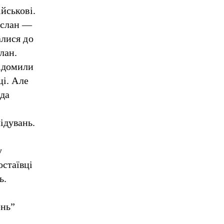
йськові.
Руслан —
алися до
лан.
відомили
ці. Але
ада
ідувань.
у
остаївці
ь.
ень”