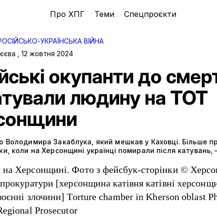
Про ХПГ
Теми
Спецпроєкти
РОСІЙСЬКО-УКРАЇНСЬКА ВІЙНА
рєєва
,
12 жовтня 2024
йські окупанти до смерт
атували людину на ТОТ
сонщини
о Володимира Закаблука, який мешкав у Каховці. Більше п
ки, коли на Херсонщині українці помирали після катувань, —