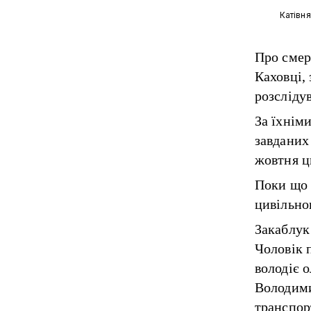
Катівн
Про смер
Каховці,
розсліду
За їхнім
завданих
жовтня ц
Поки що 
цивільно
Закаблук
Чоловік п
володіє 
Володими
транспор