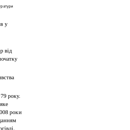
уратури
в у
р від
початку
ивства
79 року.
 яке
2008 роки
данням
гівлі.