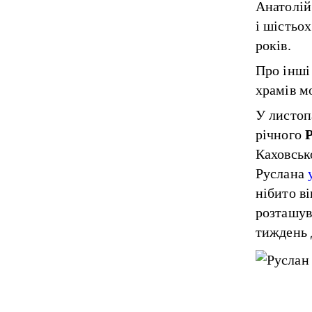
Анатолій
і шістьох
років.
Про інші
храмів м
У листоп
річного
Каховськ
Руслана
нібито в
розташув
тиждень 