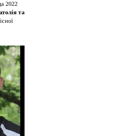
да 2022
атолія та
існої