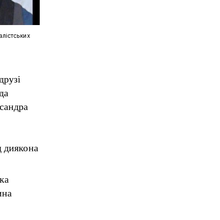
алістських
друзі
да
ксандра
д диякона
ка
ина