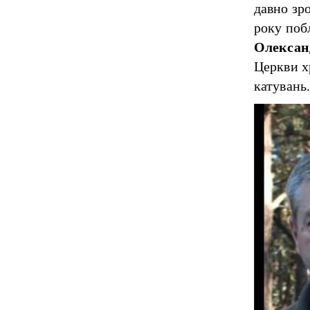
давно зр
року поб
Олексан
Церкви х
катувань.