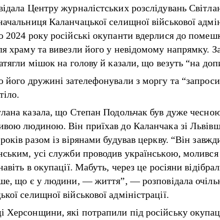
відала
Центру журналістських розслідувань Світла
начальниця Каланчацької селищної військової адмін
о 2024 року російські окупанти вдерлися до помеш
ля храму та вивезли його у невідомому напрямку. З
натягли мішок на голову й казали, що везуть “на д
о його дружині зателефонували з моргу та “запрос
тіло.
тлана казала, що Степан Подольчак був дуже чесною
ивою людиною. Він приїхав до Каланчака зі Львів
років разом із вірянами будував церкву. “Він завжд
нським, усі служби проводив українською, молився
навіть в окупації. Мабуть, через це росіяни відібра
ше, що є у людини, — життя”, — розповідала очіль
ької селищної військової адміністрації.
 Херсонщини, які потрапили під російську окупац