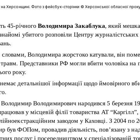
я на Херсонщині. Фото з фейсбук-сторінки © Херсонської обласної прок
ть 45-річного
Володимира Закаблука
, який мешка
 знайомі убитого
розповіли
Центру журналістських
вань.
и словами, Володимира жорстоко катували, він поме
 травм. Представники РФ могли вбити чоловіка на 
ього року.
немає детальнішої інформації щодо ймовірного вб
го.
 Володимир Володимирович народився 5 березня 19
рацював у місцевій філії товариства АТ “Каргілл”,
олійноекстракційним заводом у Каховці. З 2004 по 
р був ФОПом, провадив діяльність, пов’язану з на
тних послуг і посередництвом у спеціалізованій тор