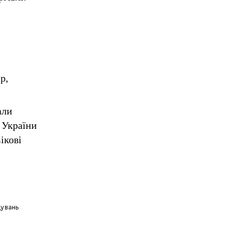
р,
али
 України
ікові
дувань