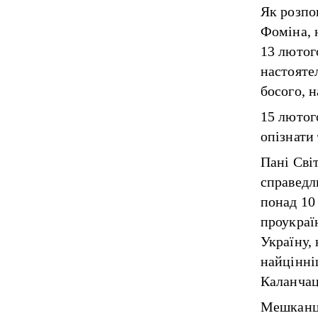
Як
розпо
Фоміна, 
13 лютог
настояте
босого, 
15 лютог
опізнати 
Пані Сві
справедл
понад 10 
проукраї
Україну, 
найцінні
Каланчац
Мешканці