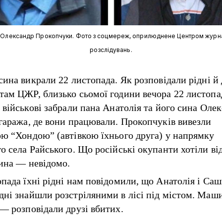
і Олександр Прокопчуки. Фото з соцмереж, оприлюднене Центром журн
розслідувань.
 сина викрали 22 листопада. Як
розповідали
рідні й 
там ЦЖР, близько сьомої години вечора 22 листопа
і військові забрали пана Анатолія та його сина Оле
 гаража, де вони працювали. Прокопчуків вивезли
ою “Хондою” (автівкою їхнього друга) у напрямку
го села Райського. Що російські окупанти хотіли ві
сина — невідомо.
опада їхні рідні нам повідомили, що Анатолія і Саш
дні знайшли розстріляними в лісі під містом. Маш
 — розповідали друзі вбитих.