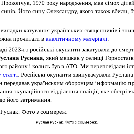
 Прокопчук, 1970 року народження, мав сімох дітей
 синів. Його сину Олександру, якого також вбили, б
 випадки катування українських священників і зни
ожна прочитати в
аналітичному матеріалі
.
аді 2023-го російські окупанти закатували до смерт
Руслана Руснака
, який мешкав у селищі Горностаїв
ого району і колись був в АТО. Ми переповідали іс
у статті
. Російські окупанти звинувачували Руслана 
ін передавав українським оборонцям інформацію п
ання окупаційного відділення поліції, яке обстріля
до його затримання.
Руслан Руснак. Фото з соцмереж.