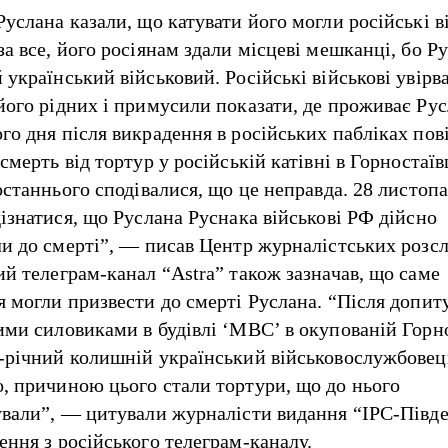
услана казали, що катувати його могли російські ві
за все, його росіянам здали місцеві мешканці, бо 
 український військовий. Російські військові увірв
його рідних і примусили показати, де проживає Рус
го дня після викрадення в російських пабліках по
смерть від тортур у російській катівні в Горностаїв
останнього сподівалися, що це неправда. 28 листоп
дізнатися, що Руслана Руснака військові РФ дійсно
ли до смерті”, — писав Центр журналістських розсл
ий телеграм-канал “Astra” також зазначав, що саме
я могли призвести до смерті Руслана. “Після допит
ими силовиками в будівлі ‘МВС’ в окупованій Горн
-річний колишній український військовослужбовец
, причиною цього стали тортури, що до нього
ували”, — цитували журналісти видання “ІРС-Півд
ення з російського телеграм-каналу.