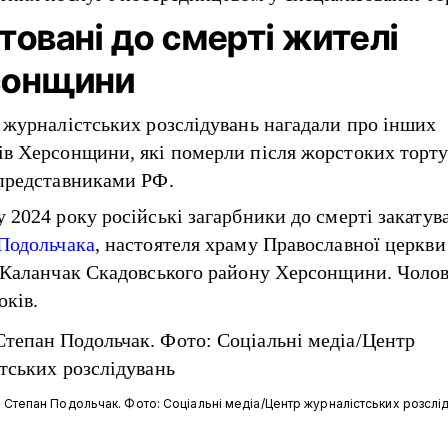
товані до смерті жителі
сонщини
 журналістських розслідувань нагадали про інших
в Херсонщини, які померли після жорстоких торту
представниками РФ.
 2024 року російські загарбники до смерті закатув
Подольчака
, настоятеля храму Православної церкви
 Каланчак Скадовського району Херсонщини. Чолов
оків.
 Степан Подольчак. Фото: Соціальні медіа/Центр журналістських розслі