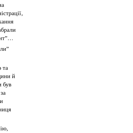
на
істрації,
кання
абрали
опит”…
или”
 та
щини й
и був
 за
ли
ниця
ію,