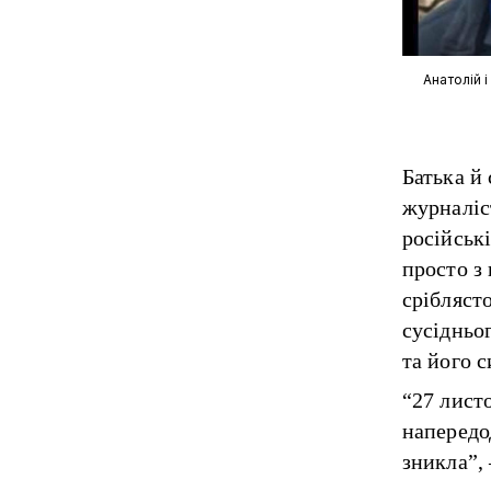
Анатолій 
Батька й
журналіс
російськ
просто з
срібляст
сусідньо
та його 
“27 лист
напередо
зникла”,